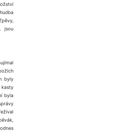
nožství
 hudba
Zpěvy,
. jsou
ujímal
božích
m byly
 kasty
í byla
správy
ežíval
pěvák,
 dodnes