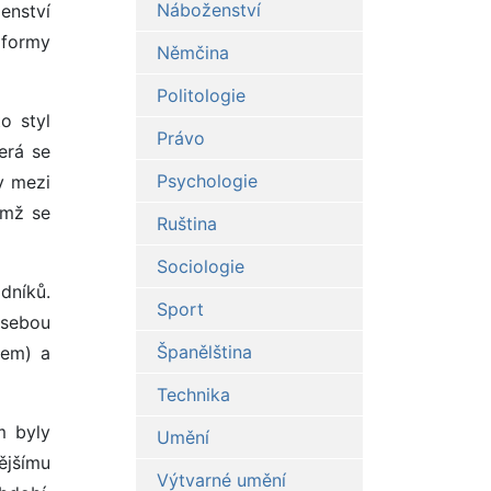
Náboženství
enství
 formy
Němčina
Politologie
o styl
Právo
erá se
Psychologie
y mezi
němž se
Ruština
Sociologie
dníků.
Sport
 sebou
Španělština
nem) a
Technika
m byly
Umění
ějšímu
Výtvarné umění