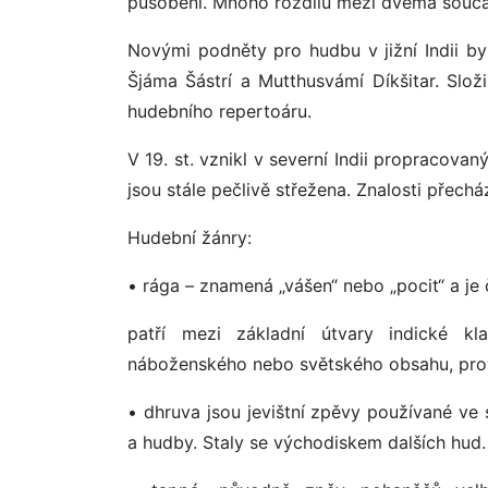
působení. Mnoho rozdílů mezi dvěma souča
Novými podněty pro hudbu v jižní Indii byl
Šjáma Šástrí a Mutthusvámí Díkšitar. Složi
hudebního repertoáru.
V 19. st. vznikl v severní Indii propracov
jsou stále pečlivě střežena. Znalosti přecház
Hudební žánry:
• rága – znamená „vášen“ nebo „pocit“ a je
patří mezi základní útvary indické k
náboženského nebo světského obsahu, pro
• dhruva jsou jevištní zpěvy používané ve 
a hudby. Staly se východiskem dalších hud.