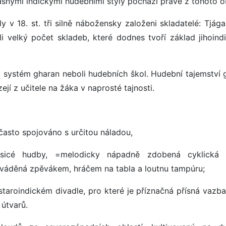
snými indickými hudebními styly pochází právě z tohoto o
y v 18. st. tři silně nábožensky založeni skladatelé: Tjága
li velký počet skladeb, které dodnes tvoří základ jihoind
aný systém gharan neboli hudebních škol. Hudební tajemství 
ejí z učitele na žáka v naprosté tajnosti.
 často spojováno s určitou náladou,
lasicé hudby, =melodicky nápadně zdobená cyklická
váděná zpěvákem, hráčem na tabla a loutnu tampúru;
staroindickém divadle, pro které je příznačná přísná vazba
 útvarů.