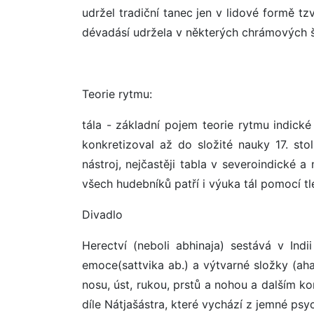
udržel tradiční tanec jen v lidové formě tzv
dévadásí udržela v některých chrámových 
Teorie rytmu:
tála - základní pojem teorie rytmu indické
konkretizoval až do složité nauky 17. sto
nástroj, nejčastěji tabla v severoindické 
všech hudebníků patří i výuka tál pomocí tle
Divadlo
Herectví (neboli abhinaja) sestává v Indii
emoce(sattvika ab.) a výtvarné složky (aha
nosu, úst, rukou, prstů a nohou a dalším k
díle Nátjašástra, které vychází z jemné ps