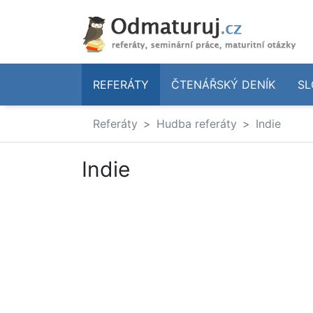
REFERÁTY
ČTENÁŘSKÝ DENÍK
SL
Referáty
Hudba referáty
Indie
Indie