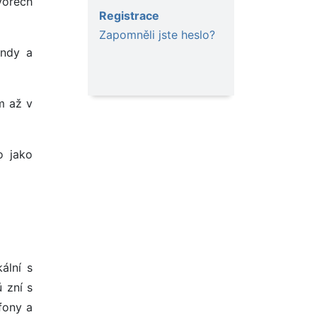
vorech
Registrace
Zapomněli jste heslo?
andy a
ím až v
o jako
ální s
 zní s
fony a