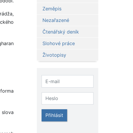
bdobí.
Zeměpis
rádža,
Nezařazené
ického
Čtenářský deník
gharan
Slohové práce
Životopisy
 forma
 slova
Přihlásit