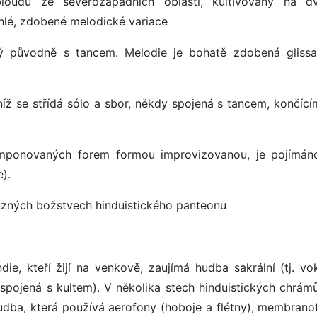
oudů ze severozápadních oblastí, kultivovaný na d
hlé, zdobené melodické variace
atý původně s tancem. Melodie je bohatě zdobená gliss
 níž se střídá sólo a sbor, někdy spojená s tancem, končíc
komponovaných forem formou improvizovanou, je pojímán
).
různých božstvech hinduistického panteonu
ie, kteří žijí na venkově, zaujímá hudba sakrální (tj. vok
pojená s kultem). V několika stech hinduistických chrámů
udba, která používá aerofony (hoboje a flétny), membrano