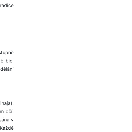
tradice
stupně
ě bicí
dělání
naja),
m očí,
sána v
 Každé