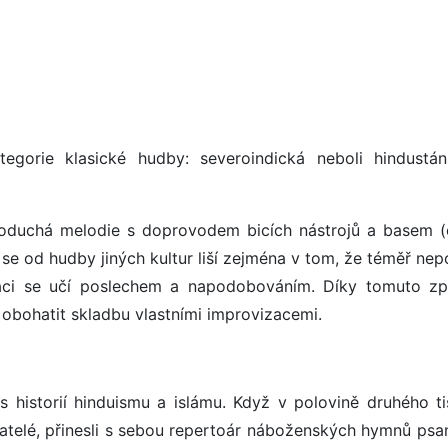
egorie klasické hudby: severoindická neboli hindustá
dnoduchá melodie s doprovodem bicích nástrojů a basem (
se od hudby jiných kultur liší zejména v tom, že téměř nep
áci se učí poslechem a napodobováním. Díky tomuto z
bohatit skladbu vlastními improvizacemi.
s historií hinduismu a islámu. Když v polovině druhého tis
obyvatelé, přinesli s sebou repertoár náboženských hymnů ps