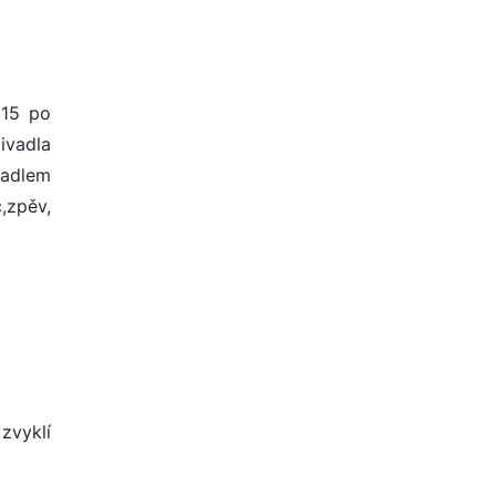
 15 po
ivadla
vadlem
,zpěv,
zvyklí