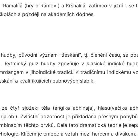
. Rámalílá (hry o Rámovi) a Kršnalílá, zatímco v jižní I. se 
školách a později na akademiích dodnes.
 hudby, původní význam "tleskání", tj. členění času, se po
l.. Rytmický pulz hudby zpevňuje v klasické indické hudb
a mrdangam v jihoindické tradici. K tradičnímu indickému vz
skání a kvalifikujících bubnových slabik.
 ze čtyř složek: těla (ángika abhinaja), hlasu(vačika abhi
rja ab.). Zvláštní pozornost je přikládána přesným pohybů
ombinacím těchto prvků. Celá tato dramatická teorie je sep
ychologie. Klíčem je emoce a vztah mezi hercem a divákem.