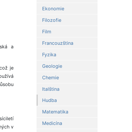
Ekonomie
Filozofie
Film
Francouzština
nská a
Fyzika
Geologie
což je
oužívá
Chemie
působu
Italština
Hudba
Matematika
íciletí
Medicína
aných v