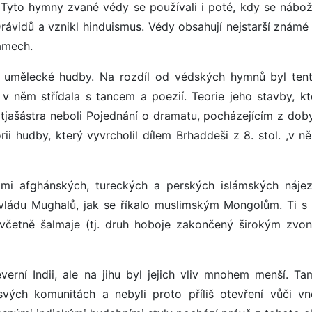
). Tyto hymny zvané védy se používali i poté, kdy se nábož
ávidů a vznikl hinduismus. Védy obsahují nejstarší známé
ámech.
ruh umělecké hudby. Na rozdíl od védských hymnů byl tent
 něm střídala s tancem a poezií. Teorie jeho stavby, kt
tjašástra neboli Pojednání o dramatu, pocházejícím z dob
orii hudby, který vyvrcholil dílem Brhaddeši z 8. stol. ,v 
nami afghánských, tureckých a perských islámských nájez
vládu Mughalů, jak se říkalo muslimským Mongolům. Ti s
e, včetně šalmaje (tj. druh hoboje zakončený širokým zvo
everní Indii, ale na jihu byl jejich vliv mnohem menší. Ta
 svých komunitách a nebyli proto příliš otevření vůči vn