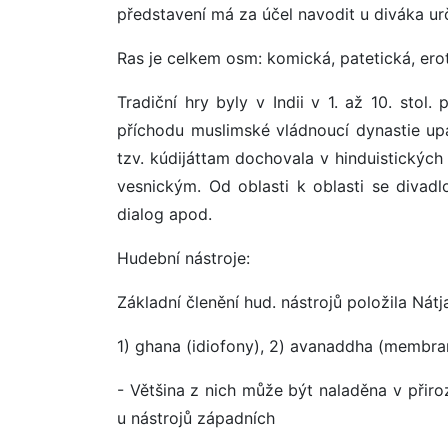
představení má za účel navodit u diváka urč
Ras je celkem osm: komická, patetická, erot
Tradiční hry byly v Indii v 1. až 10. sto
příchodu muslimské vládnoucí dynastie upa
tzv. kúdijáttam dochovala v hinduistickýc
vesnickým. Od oblasti k oblasti se divadl
dialog apod.
Hudební nástroje:
Základní členění hud. nástrojů položila Nátj
1) ghana (idiofony), 2) avanaddha (membran
- Většina z nich může být naladěna v přiro
u nástrojů západních