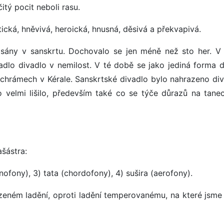
itý pocit neboli rasu.
ická, hněvivá, heroická, hnusná, děsivá a překvapivá.
l. psány v sanskrtu. Dochovalo se jen méně než sto her. V
dlo divadlo v nemilost. V té době se jako jediná forma d
h chrámech v Kérale. Sanskrtské divadlo bylo nahrazeno di
o velmi lišilo, především také co se týče důrazů na tanec
ašástra:
ofony), 3) tata (chordofony), 4) sušira (aerofony).
zeném ladění, oproti ladění temperovanému, na které jsme 