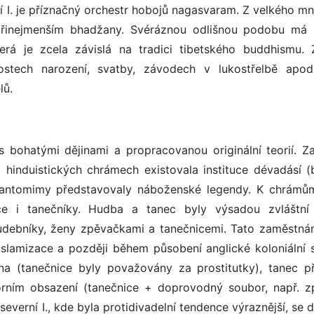
ní I. je příznačný orchestr hobojů nagasvaram. Z velkého m
řinejmenším bhadžany. Svéráznou odlišnou podobu má
erá je zcela závislá na tradici tibetského buddhismu. 
vnostech narození, svatby, závodech v lukostřelbě apod
lů.
s bohatými dějinami a propracovanou originální teorií. Za
 hinduistických chrámech existovala instituce dévadásí (
 pantomimy představovaly náboženské legendy. K chrámů
nice i tanečníky. Hudba a tanec byly výsadou zvláštní
 hudebníky, ženy zpěvačkami a tanečnicemi. Tato zaměstnán
slamizace a později během působení anglické koloniální 
na (tanečnice byly považovány za prostitutky), tanec př
ním obsazení (tanečnice + doprovodný soubor, např. z
severní I., kde byla protidivadelní tendence výraznější, se