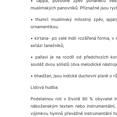
• tappá, původně zpěv pohaněčů velbl
muslimských panovníků. Příznačné jsou ryc
• thumrí: muslimský milostný zpěv, spj
ornamentikou.
• kírtana- po celé Indii rozšířená forma, v
extázi tanečníků;
• pallavi je na rozdíl od předchozích 
soutěž dvou sólistů (dva melodické nástroje
• bhadžan, jsou indické duchovní písně o 
Lidová hudba:
Podstatnou roli v životě 80 % obyvatel Ind
náboženským textem nebo instrumentální, s
výjimkou hymnů převážně instrumentální h