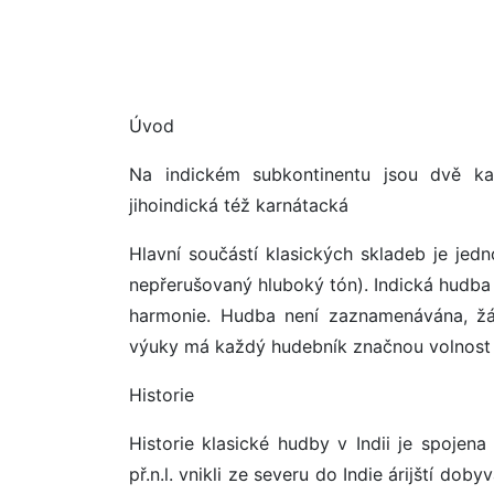
Úvod
Na indickém subkontinentu jsou dvě kat
jihoindická též karnátacká
Hlavní součástí klasických skladeb je je
nepřerušovaný hluboký tón). Indická hudba 
harmonie. Hudba není zaznamenávána, ž
výuky má každý hudebník značnou volnost o
Historie
Historie klasické hudby v Indii je spojena 
př.n.l. vnikli ze severu do Indie árijští d