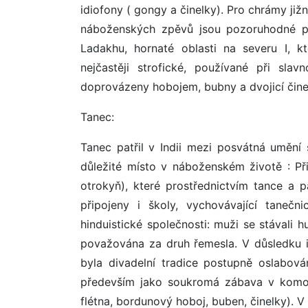
idiofony ( gongy a činelky). Pro chrámy již
náboženských zpěvů jsou pozoruhodné p
Ladakhu, hornaté oblasti na severu I, kt
nejčastěji strofické, používané při sla
doprovázeny hobojem, bubny a dvojicí čine
Tanec:
Tanec patřil v Indii mezi posvátná umění 
důležité místo v náboženském životě : Při
otrokyň), které prostřednictvím tance a
připojeny i školy, vychovávající taneč
hinduistické společnosti: muži se stávali
považována za druh řemesla. V důsledku i
byla divadelní tradice postupně oslabová
především jako soukromá zábava v komor
flétna, bordunový hoboj, buben, činelky). V 