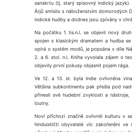
sanskrtu (tj. starý spisovný indický jazyk
Árjů smísilo s náboženstvím domorodých Dr
indické hudby a dodnes jsou zpívány v chr
Na počátku 1. tis.n.l. se objevil nový d
spojen s klasickým dramatem a hudba se v
opírá o systém modů, je popsána v díle Ná
2. a 6. stol. n.l. Kniha vyvolala zájem o te
objevily první pokusy objasnit pojem rága.
Ve 12. a 13. st. byla Indie ovlivněna vl
Většina subkontinentu pak přešla pod nad
přinesli své hudební zvyklosti a nástroj
loutny.
Noví příchozí značně ovlivnili kulturu v s
hinduističtí obyvatelé víc zakořeněni ve