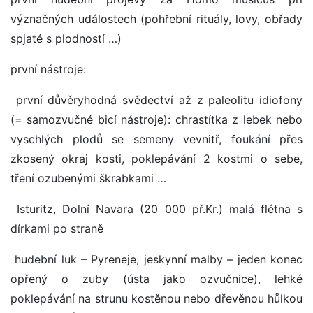
význačných událostech (pohřební rituály, lovy, obřady
spjaté s plodností …)
první nástroje:
první důvěryhodná svědectví až z paleolitu idiofony
(= samozvučné bicí nástroje): chrastítka z lebek nebo
vyschlých plodů se semeny vevnitř, foukání přes
zkosený okraj kosti, poklepávání 2 kostmi o sebe,
tření ozubenými škrabkami …
Isturitz, Dolní Navara (20 000 př.Kr.) malá flétna s
dírkami po straně
hudební luk – Pyreneje, jeskynní malby – jeden konec
opřený o zuby (ústa jako ozvučnice), lehké
poklepávání na strunu kostěnou nebo dřevěnou hůlkou