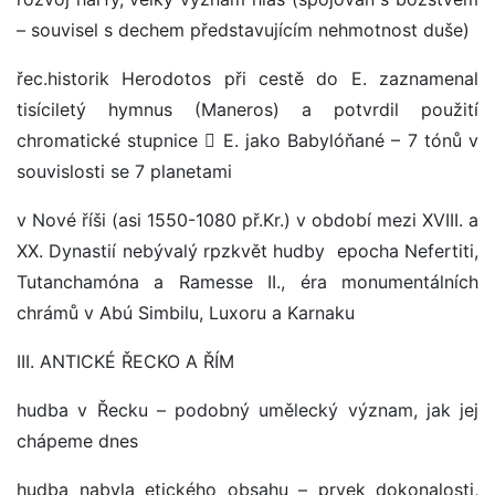
– souvisel s dechem představujícím nehmotnost duše)
řec.historik Herodotos při cestě do E. zaznamenal
tisíciletý hymnus (Maneros) a potvrdil použití
chromatické stupnice  E. jako Babylóňané – 7 tónů v
souvislosti se 7 planetami
v Nové říši (asi 1550-1080 př.Kr.) v období mezi XVIII. a
XX. Dynastií nebývalý rpzkvět hudby epocha Nefertiti,
Tutanchamóna a Ramesse II., éra monumentálních
chrámů v Abú Simbilu, Luxoru a Karnaku
III. ANTICKÉ ŘECKO A ŘÍM
hudba v Řecku – podobný umělecký význam, jak jej
chápeme dnes
hudba nabyla etického obsahu – prvek dokonalosti,