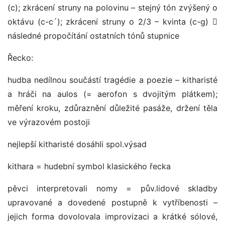
(c); zkrácení struny na polovinu – stejný tón zvýšený o
oktávu (c-c´); zkrácení struny o 2/3 – kvinta (c-g) 
následné propočítání ostatních tónů stupnice
Řecko:
hudba nedílnou součástí tragédie a poezie – kitharisté
a hráči na aulos (= aerofon s dvojitým plátkem);
měření kroku, zdůraznění důležité pasáže, držení těla
ve výrazovém postoji
nejlepší kitharisté dosáhli spol.výsad
kithara = hudební symbol klasického řecka
pěvci interpretovali nomy = pův.lidové skladby
upravované a dovedené postupně k vytříbenosti –
jejich forma dovolovala improvizaci a krátké sólové,