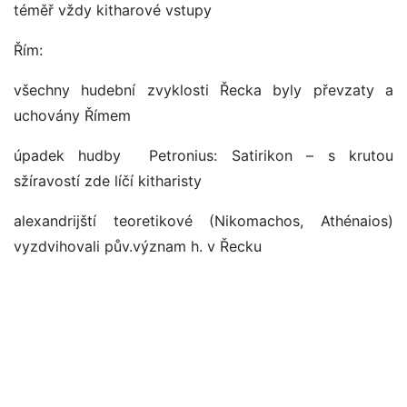
téměř vždy kitharové vstupy
Řím:
všechny hudební zvyklosti Řecka byly převzaty a
uchovány Římem
úpadek hudby Petronius: Satirikon – s krutou
sžíravostí zde líčí kitharisty
alexandrijští teoretikové (Nikomachos, Athénaios)
vyzdvihovali pův.význam h. v Řecku