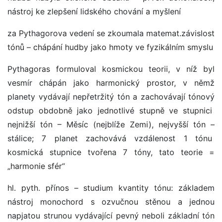
nástroj ke zlepšení lidského chování a myšlení
za Pythagorova vedení se zkoumala matemat.závislost
tónů – chápání hudby jako hmoty ve fyzikálním smyslu
Pythagoras formuloval kosmickou teorii, v níž byl
vesmír chápán jako harmonický prostor, v němž
planety vydávají nepřetržitý tón a zachovávají tónový
odstup obdobně jako jednotlivé stupně ve stupnici
nejnižší tón – Měsíc (nejblíže Zemi), nejvyšší tón –
stálice; 7 planet zachovává vzdálenost 1 tónu
kosmická stupnice tvořena 7 tóny, tato teorie =
„harmonie sfér“
hl. pyth. přínos – studium kvantity tónu: základem
nástroj monochord s ozvučnou stěnou a jednou
napjatou strunou vydávající pevný neboli základní tón