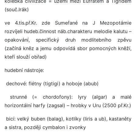
kolébka civilizace = území mezi Eufratem a Tigridem
(souč.Irák)
ve 4.tis.př.Kr. zde Sumeřané na J Mezopotámie
rozvíjeli hudeb.činnost náb.charakteru melodie kalutu –
opakování, specifický druh modlitebního zpěvu
(začíná kněz a jemu odpovídá sbor pomocných kněží,
kteří slouží obřad)
hudební nástroje:
dechové: flétny (tigtigi) a hoboje (abub)
strunné (= chordofony): lyry (algar) a malé
horizontální harfy (zagsal) – hrobky v Uru (2500 př.Kr.)
bicí: velký buben (balag), kotlíky (liris a ub), kastaněty
a sistra, později cymbalon i zvonky