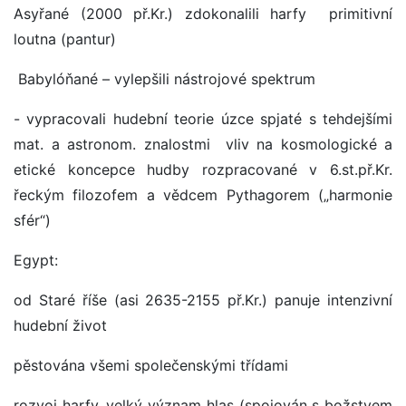
Asyřané (2000 př.Kr.) zdokonalili harfy primitivní
loutna (pantur)
Babylóňané – vylepšili nástrojové spektrum
- vypracovali hudební teorie úzce spjaté s tehdejšími
mat. a astronom. znalostmi vliv na kosmologické a
etické koncepce hudby rozpracované v 6.st.př.Kr.
řeckým filozofem a vědcem Pythagorem („harmonie
sfér“)
Egypt:
od Staré říše (asi 2635-2155 př.Kr.) panuje intenzivní
hudební život
pěstována všemi společenskými třídami
rozvoj harfy, velký význam hlas (spojován s božstvem