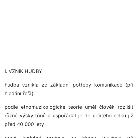
I. VZNIK HUDBY
hudba vznikla ze základní potřeby komunikace (při
hledání řeči)
podle etnomuzikologické teorie uměl člověk rozlišit
různé výšky tónů a uspořádat je do určitého celku již
před 40 000 lety
první hudební projevy za Homo musicus při