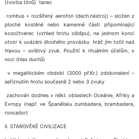
(tvorba tónů) tanec
rombus = rozšířený aerofon (dech.nástroj) – složen z
ploché kostěné nebo kamenné části připomínající
kosočtverec (vzhled hrotu oštěpu), na jednom konci
otvor k uvázání dlouhého provázku hráč jím točil nad
hlavou – svištivý zvuk. Použití k rituálním účelům, v
noci (hlas duchů)
v megalitickém období (3000 př.Kr.) zdokonalení –
seříznutím hrotu současně 2 nebo 3 zvuky
zachován dodnes v někt. oblastech Oceánie, Afriky a
Evropy (např. ve Španělsku zumbadera, brambadera,
roncador)
II. STAROVĚKÉ CIVILIZACE