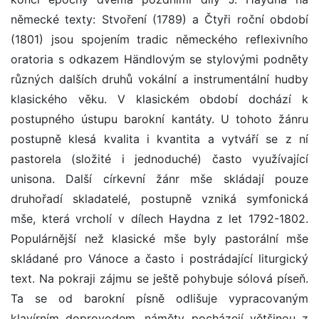
německé texty: Stvoření (1789) a Čtyři roční období
(1801) jsou spojením tradic německého reflexivního
oratoria s odkazem Händlovým se stylovými podněty
různých dalších druhů vokální a instrumentální hudby
klasického věku. V klasickém období dochází k
postupného ústupu barokní kantáty. U tohoto žánru
postupně klesá kvalita i kvantita a vytváří se z ní
pastorela (složité i jednoduché) často využívající
unisona. Další církevní žánr mše skládají pouze
druhořadí skladatelé, postupně vzniká symfonická
mše, která vrcholí v dílech Haydna z let 1792-1802.
Populárnější než klasické mše byly pastorální mše
skládané pro Vánoce a často i postrádající liturgický
text. Na pokraji zájmu se ještě pohybuje sólová píseň.
Ta se od barokní písně odlišuje vypracovaným
klavírním doprovodem, náměty pocházejí většinou z