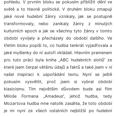
pohledu. V prvním bloku se pokusím přiblížit dění ve
světě a to hlavně politické. V druhém bloku zmapuji
jaké nové hudební žánry vznikaly, jak se postupně
transformovaly, nebo zanikaly žánry z minulých
kulturních epoch a jak se všechny tyto žánry v tomto
období vyvíjely a přecházely do období dalšího. Ve
třetím bloku popíši to, co hudba tenkrát vyjadřovala a
jaké myšlenky do ní autoři vkládali. Hlavním pramenem
pro tuto práci byla kniha „ABC hudebních slohů“ ze
které jsem čerpal většinu údajů a faktů a také jsem v ní
našel inspiraci k uspořádání textu. Nyní se ještě
pokusím vysvětlit, proč jsem si vybral období
klasicismu. Tím největším důvodem bude asi film
Miloše Formana „Amadeus“, jehož hudba, tedy
Mozartova hudba mne natolik zasáhla, že toto období
je mi nyní ze všech ostatních nejbližší po hudební