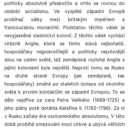
politicky absolutně přeskočilo a vrhlo se rovnou do
období socialismu. Ve vyspělé západní Evropě
probíhají války mezi britským impériem a
francouzskou monarchií. Podstatou těchto válek je
nevyjasněné vlastnictví kolonií. Z těchto válek vychází
vítězně Anglie, která se tímto stává nejbohatší,
hospodářsky nejpokročilejší a politicky nejvlivnější
silou na celém světě, též zeměpisná rozloha Anglie s
jejími koloniemi byla největší. Naproti tomu se Rusko
na druhé straně Evropy (jak zeměpisně, tak
hospodářsky) zmáhá po staletích izolace od okolního
světa k prvním kontaktům se západní Evropou. To se
dělo nejdříve za cara Petra Velikého (1689-1725) a
jeho plány poté dotáhla Kateřina II. (1762-1796). Za ní
v Rusku začala éra osvíceneckého absolutismu. V této
době probíhá omezování moci církve a ubývá věřících