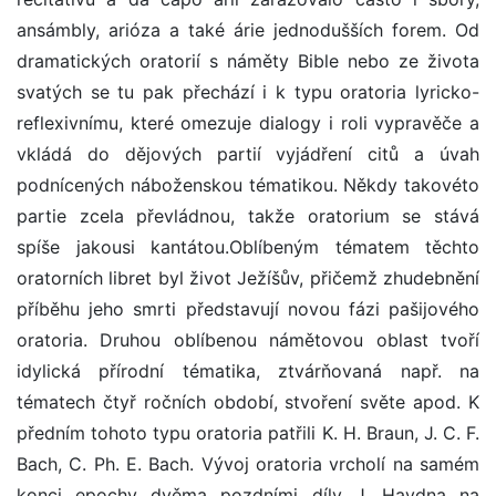
ansámbly, arióza a také árie jednodušších forem. Od
dramatických oratorií s náměty Bible nebo ze života
svatých se tu pak přechází i k typu oratoria lyricko-
reflexivnímu, které omezuje dialogy i roli vypravěče a
vkládá do dějových partií vyjádření citů a úvah
podnícených náboženskou tématikou. Někdy takovéto
partie zcela převládnou, takže oratorium se stává
spíše jakousi kantátou.Oblíbeným tématem těchto
oratorních libret byl život Ježíšův, přičemž zhudebnění
příběhu jeho smrti představují novou fázi pašijového
oratoria. Druhou oblíbenou námětovou oblast tvoří
idylická přírodní tématika, ztvárňovaná např. na
tématech čtyř ročních období, stvoření světe apod. K
předním tohoto typu oratoria patřili K. H. Braun, J. C. F.
Bach, C. Ph. E. Bach. Vývoj oratoria vrcholí na samém
konci epochy dvěma pozdními díly J. Haydna na