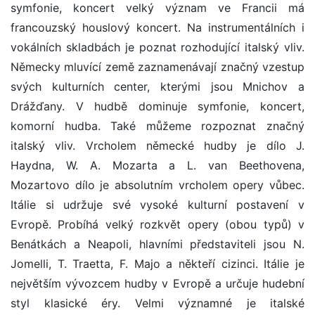
symfonie, koncert velký význam ve Francii má
francouzský houslový koncert. Na instrumentálních i
vokálních skladbách je poznat rozhodující italský vliv.
Německy mluvící země zaznamenávají značný vzestup
svých kulturních center, kterými jsou Mnichov a
Drážďany. V hudbě dominuje symfonie, koncert,
komorní hudba. Také můžeme rozpoznat značný
italský vliv. Vrcholem německé hudby je dílo J.
Haydna, W. A. Mozarta a L. van Beethovena,
Mozartovo dílo je absolutním vrcholem opery vůbec.
Itálie si udržuje své vysoké kulturní postavení v
Evropě. Probíhá velký rozkvět opery (obou typů) v
Benátkách a Neapoli, hlavními představiteli jsou N.
Jomelli, T. Traetta, F. Majo a někteří cizinci. Itálie je
největším vývozcem hudby v Evropě a určuje hudební
styl klasické éry. Velmi významné je italské