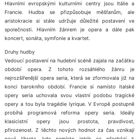
Hlavními evropskými kulturními centry jsou Itálie a
Francie. Hudba se přizpůsobuje měšťanům, ale
aristokracie si stále udržuje důležité postavení ve
společnosti. Hlavním žánrem je opera a dále pak
koncert, sonáta, symfonie a kvartet.
Druhy hudby
Vedoucí postavení na hudební scéně zajala na začátku
období opera. Z tohoto rozsáhlého žánru je
nejrozšířenější opera seria, která se zformovala již na
konci barokního období. Francie si namísto italské
opery seria uchovala svou vlastní podobu tragické
opery a tou byla tragédie lyrique. V Evropě postupně
probíhá programová reforma opery seria. Ideály
klasicistní opery jsou prostota, pravdivost,
přirozenost. Z těchto nových hodnot za čas vznikají
nová libreta, kde namísto intrik se přechází k