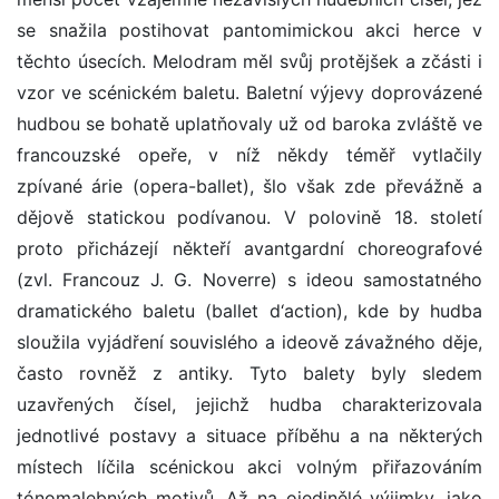
se snažila postihovat pantomimickou akci herce v
těchto úsecích. Melodram měl svůj protějšek a zčásti i
vzor ve scénickém baletu. Baletní výjevy doprovázené
hudbou se bohatě uplatňovaly už od baroka zvláště ve
francouzské opeře, v níž někdy téměř vytlačily
zpívané árie (opera-ballet), šlo však zde převážně a
dějově statickou podívanou. V polovině 18. století
proto přicházejí někteří avantgardní choreografové
(zvl. Francouz J. G. Noverre) s ideou samostatného
dramatického baletu (ballet d‘action), kde by hudba
sloužila vyjádření souvislého a ideově závažného děje,
často rovněž z antiky. Tyto balety byly sledem
uzavřených čísel, jejichž hudba charakterizovala
jednotlivé postavy a situace příběhu a na některých
místech líčila scénickou akci volným přiřazováním
tónomalebných motivů. Až na ojedinělé výjimky, jako