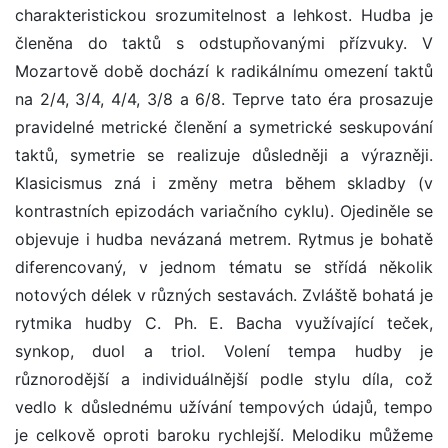
charakteristickou srozumitelnost a lehkost. Hudba je
členěna do taktů s odstupňovanými přízvuky. V
Mozartově době dochází k radikálnímu omezení taktů
na 2/4, 3/4, 4/4, 3/8 a 6/8. Teprve tato éra prosazuje
pravidelné metrické členění a symetrické seskupování
taktů, symetrie se realizuje důsledněji a výrazněji.
Klasicismus zná i změny metra během skladby (v
kontrastních epizodách variačního cyklu). Ojediněle se
objevuje i hudba nevázaná metrem. Rytmus je bohatě
diferencovaný, v jednom tématu se střídá několik
notových délek v různých sestavách. Zvláště bohatá je
rytmika hudby C. Ph. E. Bacha využívající teček,
synkop, duol a triol. Volení tempa hudby je
různorodější a individuálnější podle stylu díla, což
vedlo k důslednému užívání tempových údajů, tempo
je celkově oproti baroku rychlejší. Melodiku můžeme