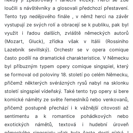
loučili s návštěvníky a glosovali předchozí přestavení.
Tento typ nedějového finále , v němž herci na závěr
vystupují ze svých rolí a obracejí se k publiku, pak byl
využit i řadou dalších, zvláště německých autorů
(Mozart, Gluck), zřídka však v Itálii (Rossiniho
Lazebník sevillský). Orchestr se v opera comique
často podílí na dramatické charakteristice. V Německu
byl příbuzným typem opery comique singspiel, který
se formoval od poloviny 18. století po celém Německu,
přičemž některých svérázných rysů nabyl na sklonku
století singspiel vídeňský. Také tento typ opery si bere
komické náměty ze světe řemeslníků nebo venkovanů,
přičemž postupně přechází i k vážnější citovosti až
sentimentu a k romantice pohádkových nebo
exotických námětů, textová i hudební úroveň
německého singspielu však byla často dosti nízká. I