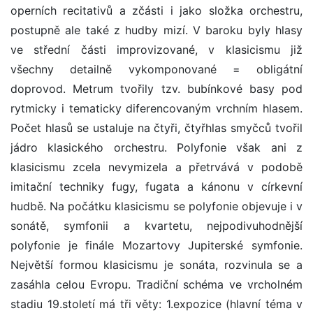
operních recitativů a zčásti i jako složka orchestru,
postupně ale také z hudby mizí. V baroku byly hlasy
ve střední části improvizované, v klasicismu již
všechny detailně vykomponované = obligátní
doprovod. Metrum tvořily tzv. bubínkové basy pod
rytmicky i tematicky diferencovaným vrchním hlasem.
Počet hlasů se ustaluje na čtyři, čtyřhlas smyčců tvořil
jádro klasického orchestru. Polyfonie však ani z
klasicismu zcela nevymizela a přetrvává v podobě
imitační techniky fugy, fugata a kánonu v církevní
hudbě. Na počátku klasicismu se polyfonie objevuje i v
sonátě, symfonii a kvartetu, nejpodivuhodnější
polyfonie je finále Mozartovy Jupiterské symfonie.
Největší formou klasicismu je sonáta, rozvinula se a
zasáhla celou Evropu. Tradiční schéma ve vrcholném
stadiu 19.století má tři věty: 1.expozice (hlavní téma v