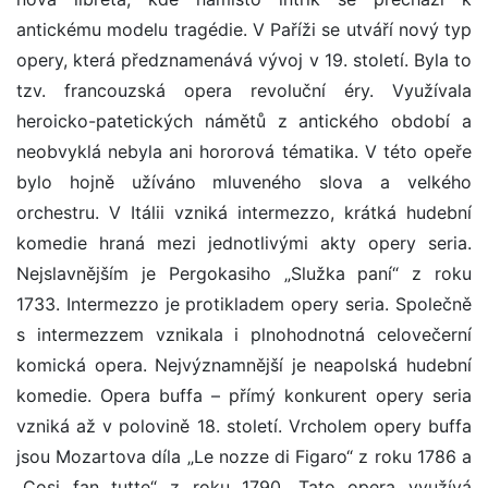
antickému modelu tragédie. V Paříži se utváří nový typ
opery, která předznamenává vývoj v 19. století. Byla to
tzv. francouzská opera revoluční éry. Využívala
heroicko-patetických námětů z antického období a
neobvyklá nebyla ani hororová tématika. V této opeře
bylo hojně užíváno mluveného slova a velkého
orchestru. V Itálii vzniká intermezzo, krátká hudební
komedie hraná mezi jednotlivými akty opery seria.
Nejslavnějším je Pergokasiho „Služka paní“ z roku
1733. Intermezzo je protikladem opery seria. Společně
s intermezzem vznikala i plnohodnotná celovečerní
komická opera. Nejvýznamnější je neapolská hudební
komedie. Opera buffa – přímý konkurent opery seria
vzniká až v polovině 18. století. Vrcholem opery buffa
jsou Mozartova díla „Le nozze di Figaro“ z roku 1786 a
„Cosi fan tutte“ z roku 1790. Tato opera využívá