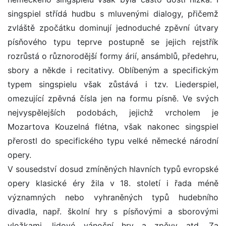
singspiel střídá hudbu s mluvenými dialogy, přičemž
zvláště zpočátku dominují jednoduché zpěvní útvary
písňového typu teprve postupně se jejich rejstřík
rozrůstá o různorodější formy árií, ansámblů, předehru,
sbory a někde i recitativy. Oblíbeným a specifickým
typem singspielu však zůstává i tzv. Liederspiel,
omezující zpěvná čísla jen na formu písně. Ve svých
nejvyspělejších podobách, jejichž vrcholem je
Mozartova Kouzelná flétna, však nakonec singspiel
přerostl do specifického typu velké německé národní
opery.
V sousedství dosud zmíněných hlavních typů evropské
opery klasické éry žila v 18. století i řada méně
významných nebo vyhraněných typů hudebního
divadla, např. školní hry s písňovými a sborovými
vložkami, lidové vánoční hry a zpěvy atd. Za