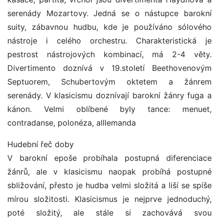
serenády Mozartovy. Jedná se o nástupce barokní
suity, zábavnou hudbu, kde je používáno sólového
nástroje i celého orchestru. Charakteristická je
pestrost nástrojových kombinací, má 2-4 věty.
Divertimento doznívá v 19.století Beethovenovým
Septuorem, Schubertovým oktetem a žánrem
serenády. V klasicismu doznívají barokní žánry fuga a
kánon. Velmi oblíbené byly tance: menuet,
contradanse, polonéza, alllemanda
Hudební řeč doby
V barokní epoše probíhala postupná diferenciace
žánrů, ale v klasicismu naopak probíhá postupné
sbližování, přesto je hudba velmi složitá a liší se spíše
mírou složitosti. Klasicismus je nejprve jednoduchý,
poté složitý, ale stále si zachovává svou