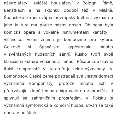
nástrojářství, zvláště houslařství v Bologni, Římě,
Benátkách a na sklonku období těž v Miláně.
Španělsko ztrácí svůj celoevropský kulturní význam a
jeho kultura má pouze místní dosah. Oblíbená byla
komická opera a vokálně instrumentální kantáty =
villancico, velmi známá je kompozice pro kytaru.
Celkově si Španělsko vypěstovalo mnoho
v¨svérázných hudebních žánrů. Rusko tvoří svoji
klasicistní kulturu většinou z imitací. Působí zde hlavně
italští komponisté. V literatuře je velmi významný . V.
Lomonosov. České země postrádají své vlastní domácí
významné komponisty, protože mnoho jich v
přetrvávající době temna emigrovalo do zahraničí a ti
splynuli se zahraničním prostředím. V Polsku je
významná symfonická a komorní hudba, utváří se také
opera v polštině.