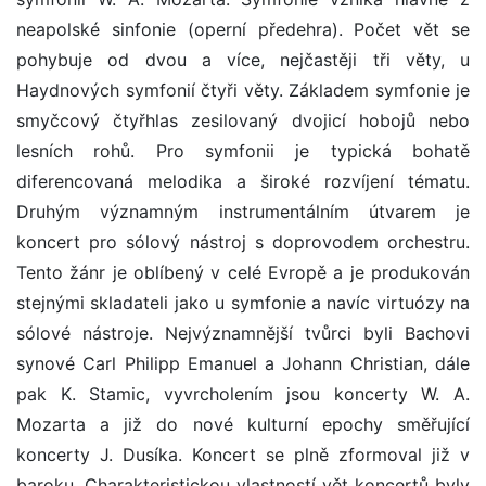
neapolské sinfonie (operní předehra). Počet vět se
pohybuje od dvou a více, nejčastěji tři věty, u
Haydnových symfonií čtyři věty. Základem symfonie je
smyčcový čtyřhlas zesilovaný dvojicí hobojů nebo
lesních rohů. Pro symfonii je typická bohatě
diferencovaná melodika a široké rozvíjení tématu.
Druhým významným instrumentálním útvarem je
koncert pro sólový nástroj s doprovodem orchestru.
Tento žánr je oblíbený v celé Evropě a je produkován
stejnými skladateli jako u symfonie a navíc virtuózy na
sólové nástroje. Nejvýznamnější tvůrci byli Bachovi
synové Carl Philipp Emanuel a Johann Christian, dále
pak K. Stamic, vyvrcholením jsou koncerty W. A.
Mozarta a již do nové kulturní epochy směřující
koncerty J. Dusíka. Koncert se plně zformoval již v
baroku. Charakteristickou vlastností vět koncertů byly