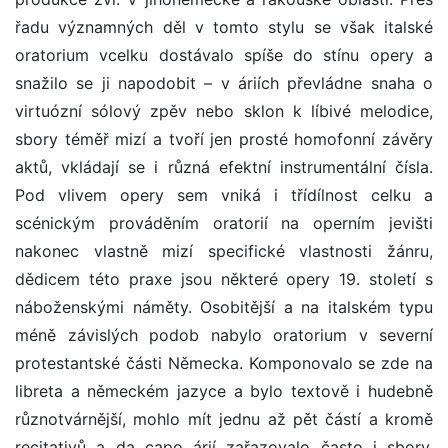
řadu významných děl v tomto stylu se však italské
oratorium vcelku dostávalo spíše do stínu opery a
snažilo se ji napodobit – v áriích převládne snaha o
virtuózní sólový zpěv nebo sklon k líbivé melodice,
sbory téměř mizí a tvoří jen prosté homofonní závěry
aktů, vkládají se i různá efektní instrumentální čísla.
Pod vlivem opery sem vniká i třídílnost celku a
scénickým prováděním oratorií na operním jevišti
nakonec vlastně mizí specifické vlastnosti žánru,
dědicem této praxe jsou některé opery 19. století s
náboženskými náměty. Osobitější a na italském typu
méně závislých podob nabylo oratorium v severní
protestantské části Německa. Komponovalo se zde na
libreta a německém jazyce a bylo textově i hudebně
různotvárnější, mohlo mít jednu až pět částí a kromě
recitativů a da capo árií zařazovalo často i sbory,