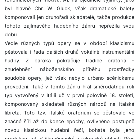
byl hlavně Chr. W. Gluck, však dramatické balety
komponovali jen druhořadí skladatelé, takže produkce
tohoto zajímavého hudebního žánru nepřežila svou
dobu.
Vedle různých typů opery se v období klasicismu
pěstovala i řada dalších druhů vokálně instrumentální
hudby. Z baroka pokračuje tradice oratoria –
zhudebnění náboženského příběhu prostředky
soudobé opery, jež však nebylo určeno scénickému
provedení. Také v tomto žánru hrál směrodatnou roli
typ vytvořený v Itálii už v první polovině 18. století,
komponovaný skladateli různých národů na italská
libreta. Toto tzv. italské oratorium se pěstovalo ve
značné šíři až do konce epochy, ovlivněno postupně
novou klasickou hudební řečí, bohatá byla jeho
produkce zvl. V jihoněmecké a rakouské oblasti. Přes