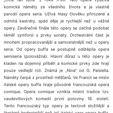
komické náměty ze všedního života a je vlastně
parodií opera seria. Užívá hlasy člověku přirozené a
odmítá kastráty, spád děje je rychlejší než u vážné
opery. Závěrečné finále této opery se začíná podobat
téměř symfonii s prvky sonáty. Orchestrální část je
mnohem propracovanější a samostatnější než u opery
seria. Od opery buffa se postupně odštěpila opera
semiseria (polovážná). Hlavní důraz u této opery je
kladen na dojemný příběh a komické prvky zde hrají
pouze vedlejší roli. Známá je „Nina“ od G. Paisiella.
Náměty čerpá z prostředí měšťanů. Ve Francii se místo
italské opery buffa hraje původně francouzská opera
comique. Opera comique vznikla místní tradice tzv.
vaudevillových komedií první poloviny 18. století.
Tento francouzský typ opery je textově složitější a
literárně hodnotnější než její italský vzor opera buffa.