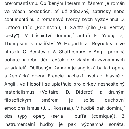
preromantismu. Oblíbeným literárním žánrem je román
ve všech podobách, ať už zábavný, satirický nebo
sentimentální. Z románové tvorby bych vyzdvihnul D.
Defoea (dílo „Robinson“), J. Swifta (dílo „Gulliverovy
cesty“). V básnictví dominují autoři E. Young aj.
Thompson, v malířství W. Hogarth aj. Reynolds a ve
filosofii G. Berkley a A. Shaftesbury. V Anglii probíhá
bohaté hudební dění, avšak bez vlastních významných
skladatelů. Oblíbeným žánrem je anglická ballad opera
a žebrácká opera. Francie nachází inspiraci hlavně v
Anglii. Ve filosofii se uplatňuje pro církev nesnesitelný
materialismus (Voltaire, D. Diderot) a druhým
filosofickým směrem je spíše duchovní
emocionalismus (J. J. Rosseau). V hudbě pak dominují
oba typy opery (seria i buffa (comique)). Z
instrumentální hudby je pak významná sonáta,