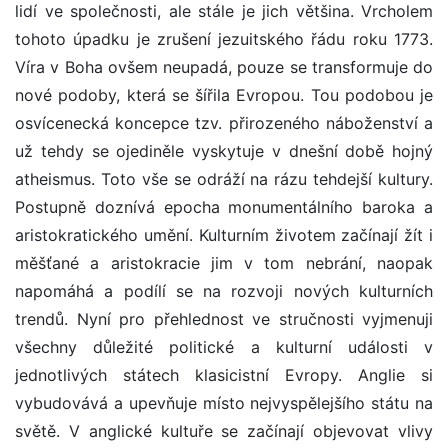
lidí ve společnosti, ale stále je jich většina. Vrcholem
tohoto úpadku je zrušení jezuitského řádu roku 1773.
Víra v Boha ovšem neupadá, pouze se transformuje do
nové podoby, která se šířila Evropou. Tou podobou je
osvícenecká koncepce tzv. přirozeného náboženství a
už tehdy se ojediněle vyskytuje v dnešní době hojný
atheismus. Toto vše se odráží na rázu tehdejší kultury.
Postupně doznívá epocha monumentálního baroka a
aristokratického umění. Kulturním životem začínají žít i
měšťané a aristokracie jim v tom nebrání, naopak
napomáhá a podílí se na rozvoji nových kulturních
trendů. Nyní pro přehlednost ve stručnosti vyjmenuji
všechny důležité politické a kulturní události v
jednotlivých státech klasicistní Evropy. Anglie si
vybudovává a upevňuje místo nejvyspělejšího státu na
světě. V anglické kultuře se začínají objevovat vlivy