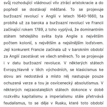
svůj rozhodující vládnoucí vliv ztrácí aristokracie a do
popředí se dostávají měšťané. To se projevuje
buržoazní revolucí v Anglii v letech 1640-1660, ta
probíhá už za baroka a buržoazní revolucí ve Francii
začínající rokem 1789, z toho vyplývá, že dominantním
státem tehdejšího světa byla Anglie s největším
počtem kolonií, s největším a nejsilnějším loďstvem.
Její konkurent Francie začínala už v barokním období
za Anglií zaostávat ve všech směrech. To se projevuje
i v datu buržoazní revoluce. V některých státech
Evropy,hlavně v těch východních, se klasicismus ke
slovu ani nedostává a místo něj nastupuje pouze
ochuzená verze a tou je osvícenecký absolutismus. V
některých nejzaostalejších státech dokonce v době
rozkvětu kapitalismu a imperialismu stále přetrvává
feudalismus, to se děje v Rusku, které toto období