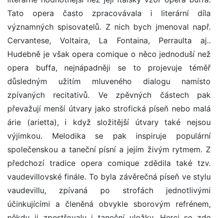
Tato opera často zpracovávala i literární díla
významných spisovatelů. Z nich bych jmenoval např.
Cervantese, Voltaira, La Fontaina, Perraulta aj..
Hudebně je však opera comique o něco jednoduší než
opera buffa, nejnápadněji se to projevuje téměř
důsledným užitím mluveného dialogu namísto
zpívaných recitativů. Ve zpěvných částech pak
převažují menší útvary jako strofická píseň nebo malá
árie (arietta), i když složitější útvary také nejsou
výjimkou. Melodika se pak inspiruje populární
společenskou a taneční písní a jejím živým rytmem. Z
předchozí tradice opera comique zdědila také tzv.
vaudevillovské finále. To byla závěrečná píseň ve stylu
vaudevillu, zpívaná po strofách jednotlivými
účinkujícími a členěná obvykle sborovým refrénem,
někdy ji zpestřovaly i taneční vložky. Herci se zde