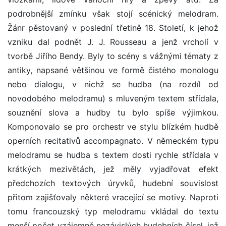
podrobnější zmínku však stojí scénický melodram.
Žánr pěstovaný v poslední třetině 18. Století, k jehož
vzniku dal podnět J. J. Rousseau a jenž vrcholí v
tvorbě Jiřího Bendy. Byly to scény s vážnými tématy z
antiky, napsané většinou ve formě čistého monologu
nebo dialogu, v nichž se hudba (na rozdíl od
novodobého melodramu) s mluveným textem střídala,
souznění slova a hudby tu bylo spíše výjimkou.
Komponovalo se pro orchestr ve stylu blízkém hudbě
operních recitativů accompagnato. V německém typu
melodramu se hudba s textem dosti rychle střídala v
krátkých mezivětách, jež měly vyjadřovat efekt
předchozích textových úryvků, hudební souvislost
přitom zajišťovaly některé vracející se motivy. Naproti
tomu francouzský typ melodramu vkládal do textu
menší počet vzájemně nezávislých hudebních čísel, jež