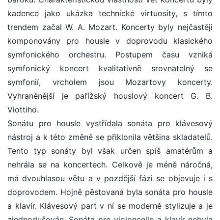
kadence jako ukázka technické virtuosity, s tímto
trendem začal W. A. Mozart. Koncerty byly nejčastěji
komponovány pro housle v doprovodu klasického
symfonického orchestru. Postupem času vzniká
symfonický koncert kvalitativně srovnatelný se
symfonií, vrcholem jsou Mozartovy koncerty.
Vyhraněnější je pařížský houslový koncert G. B.
Viottiho.
Sonátu pro housle vystřídala sonáta pro klávesový
nástroj a k této změně se přiklonila většina skladatelů.
Tento typ sonáty byl však určen spíš amatérům a
nehrála se na koncertech. Celkově je méně náročná,
má dvouhlasou větu a v pozdější fázi se objevuje i s
doprovodem. Hojně pěstovaná byla sonáta pro housle
a klavír. Klávesový part v ní se moderně stylizuje a je
zjednodušován. Sonáta pro violoncello a klavír nebyla