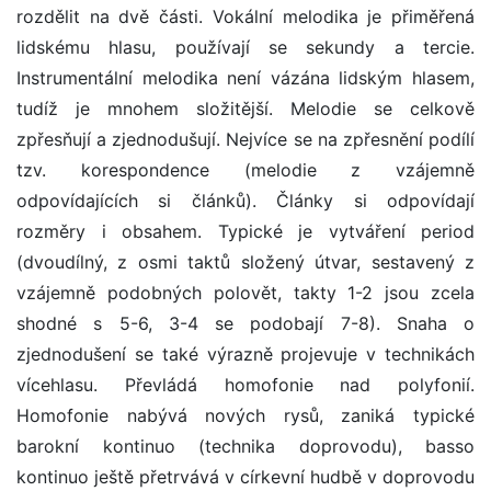
rozdělit na dvě části. Vokální melodika je přiměřená
lidskému hlasu, používají se sekundy a tercie.
Instrumentální melodika není vázána lidským hlasem,
tudíž je mnohem složitější. Melodie se celkově
zpřesňují a zjednodušují. Nejvíce se na zpřesnění podílí
tzv. korespondence (melodie z vzájemně
odpovídajících si článků). Články si odpovídají
rozměry i obsahem. Typické je vytváření period
(dvoudílný, z osmi taktů složený útvar, sestavený z
vzájemně podobných polovět, takty 1-2 jsou zcela
shodné s 5-6, 3-4 se podobají 7-8). Snaha o
zjednodušení se také výrazně projevuje v technikách
vícehlasu. Převládá homofonie nad polyfonií.
Homofonie nabývá nových rysů, zaniká typické
barokní kontinuo (technika doprovodu), basso
kontinuo ještě přetrvává v církevní hudbě v doprovodu