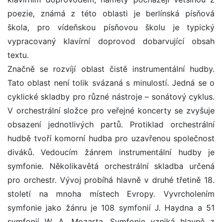
poezie, známá z této oblasti je berlínská písňová
škola, pro vídeňskou písňovou školu je typický
vypracovaný klavírní doprovod dobarvující obsah
textu.
Značně se rozvíjí oblast čistě instrumentální hudby.
Tato oblast není tolik svázaná s minulostí. Jedná se o
cyklické skladby pro různé nástroje – sonátový cyklus.
V orchestrální složce pro veřejné koncerty se zvyšuje
obsazení jednotlivých partů. Protiklad orchestrální
hudbě tvoří komorní hudba pro uzavřenou společnost
diváků. Vedoucím žánrem instrumentální hudby je
symfonie. Několikavětá orchestrální skladba určená
pro orchestr. Vývoj probíhá hlavně v druhé třetině 18.
století na mnoha místech Evropy. Vyvrcholením
symfonie jako žánru je 108 symfonií J. Haydna a 51
symfonií W. A. Mozarta. Symfonie vzniká hlavně z