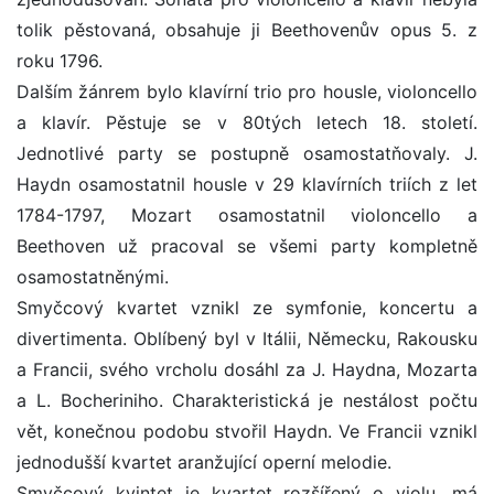
tolik pěstovaná, obsahuje ji Beethovenův opus 5. z
roku 1796.
Dalším žánrem bylo klavírní trio pro housle, violoncello
a klavír. Pěstuje se v 80tých letech 18. století.
Jednotlivé party se postupně osamostatňovaly. J.
Haydn osamostatnil housle v 29 klavírních triích z let
1784-1797, Mozart osamostatnil violoncello a
Beethoven už pracoval se všemi party kompletně
osamostatněnými.
Smyčcový kvartet vznikl ze symfonie, koncertu a
divertimenta. Oblíbený byl v Itálii, Německu, Rakousku
a Francii, svého vrcholu dosáhl za J. Haydna, Mozarta
a L. Bocheriniho. Charakteristická je nestálost počtu
vět, konečnou podobu stvořil Haydn. Ve Francii vznikl
jednodušší kvartet aranžující operní melodie.
Smyčcový kvintet je kvartet rozšířený o violu, má