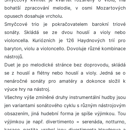
bohatší zpracování melodie, v osmi Mozartových
opusech dosahuje vrcholu.
Smyčcové trio je pokračovatelem barokní triové
sonáty. Skládá se ze dvou houslí a violy nebo
violoncella. Kuriózních je 126 Haydnových trií pro
baryton, violu a violoncello. Dovoluje různé kombinace
nástrojů.
Duet je po melodické stránce bez doprovodu, skládá
se z houslí a flétny nebo houslí a violy. Jedná se o
nenáročné sonáty pro amatéry a dokonce složil k
výuce hry na nástroj.
Všechny výše zmíněné druhy instrumentální hudby jsou
jen variantami sonátového cyklu s různým nástrojovým
obsazením, jiná hudební forma je spíše výjimkou. Tou
výjimkou je např. divertimento = serenáda, notturno,
kasace, partita, vrchol jsou divertimenta Haydnova a