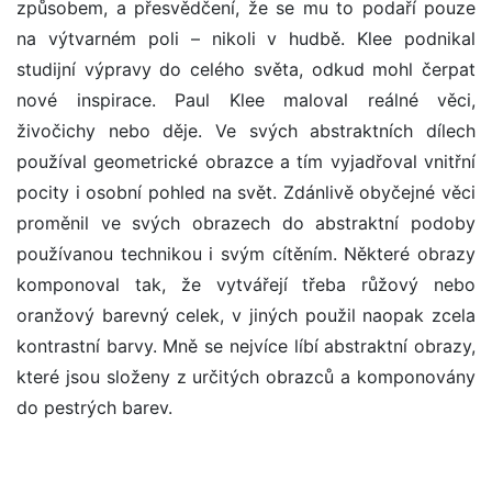
způsobem, a přesvědčení, že se mu to podaří pouze
na výtvarném poli – nikoli v hudbě. Klee podnikal
studijní výpravy do celého světa, odkud mohl čerpat
nové inspirace. Paul Klee maloval reálné věci,
živočichy nebo děje. Ve svých abstraktních dílech
používal geometrické obrazce a tím vyjadřoval vnitřní
pocity i osobní pohled na svět. Zdánlivě obyčejné věci
proměnil ve svých obrazech do abstraktní podoby
používanou technikou i svým cítěním. Některé obrazy
komponoval tak, že vytvářejí třeba růžový nebo
oranžový barevný celek, v jiných použil naopak zcela
kontrastní barvy. Mně se nejvíce líbí abstraktní obrazy,
které jsou složeny z určitých obrazců a komponovány
do pestrých barev.