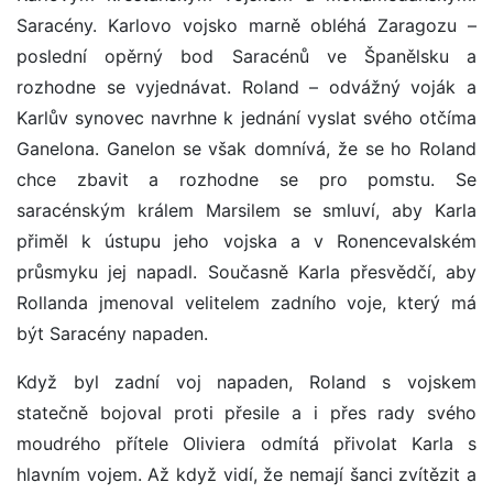
Saracény. Karlovo vojsko marně obléhá Zaragozu –
poslední opěrný bod Saracénů ve Španělsku a
rozhodne se vyjednávat. Roland – odvážný voják a
Karlův synovec navrhne k jednání vyslat svého otčíma
Ganelona. Ganelon se však domnívá, že se ho Roland
chce zbavit a rozhodne se pro pomstu. Se
saracénským králem Marsilem se smluví, aby Karla
přiměl k ústupu jeho vojska a v Ronencevalském
průsmyku jej napadl. Současně Karla přesvědčí, aby
Rollanda jmenoval velitelem zadního voje, který má
být Saracény napaden.
Když byl zadní voj napaden, Roland s vojskem
statečně bojoval proti přesile a i přes rady svého
moudrého přítele Oliviera odmítá přivolat Karla s
hlavním vojem. Až když vidí, že nemají šanci zvítězit a