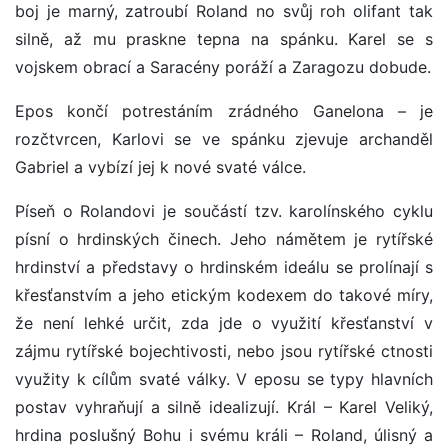
boj je marný, zatroubí Roland no svůj roh olifant tak
silně, až mu praskne tepna na spánku. Karel se s
vojskem obrací a Saracény poráží a Zaragozu dobude.
Epos končí potrestáním zrádného Ganelona – je
rozčtvrcen, Karlovi se ve spánku zjevuje archanděl
Gabriel a vybízí jej k nové svaté válce.
Píseň o Rolandovi je součástí tzv. karolínského cyklu
písní o hrdinských činech. Jeho námětem je rytířské
hrdinství a představy o hrdinském ideálu se prolínají s
křesťanstvím a jeho etickým kodexem do takové míry,
že není lehké určit, zda jde o využití křesťanství v
zájmu rytířské bojechtivosti, nebo jsou rytířské ctnosti
využity k cílům svaté války. V eposu se typy hlavních
postav vyhraňují a silně idealizují. Král – Karel Veliký,
hrdina poslušný Bohu i svému králi – Roland, úlisný a