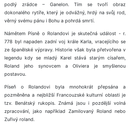
podlý zrádce – Ganelon. Tím se tvoří obraz
dokonalého rytíře, který je odvážný, hrdý na svůj rod,
věrný svému pánu i Bohu a pohrdá smrtí.
Námětem Písně o Rolandovi je skutečná událost - r.
778 byl napaden zadní voj krále Karla, vracejícího se
ze španělské výpravy. Historie však byla přetvořena v
legendu kdy se mladý Karel stává starým císařem,
Roland jeho synovcem a Oliviera je smyšlenou
postavou.
Píseň o Rolandovi byla mnohokrát přepsána a
pozměněna a nejbližší Francouzské kulturní oblasti je
tzv. Benátský rukopis. Známá jsou i pozdější volná
zpracování, jako například Zamilovaný Roland nebo
Zuřivý roland.