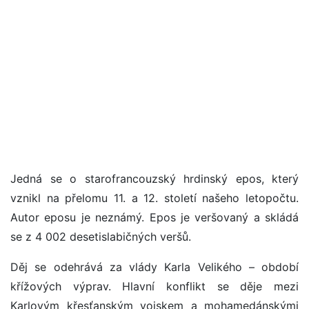
Jedná se o starofrancouzský hrdinský epos, který
vznikl na přelomu 11. a 12. století našeho letopočtu.
Autor eposu je neznámý. Epos je veršovaný a skládá
se z 4 002 desetislabičných veršů.
Děj se odehrává za vlády Karla Velikého – období
křížových výprav. Hlavní konflikt se děje mezi
Karlovým křesťanským vojskem a mohamedánskými