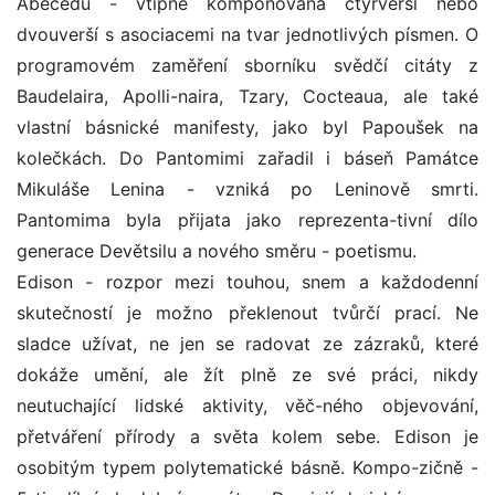
Abecedu - vtipně komponovaná čtyřverší nebo
dvouverší s asociacemi na tvar jednotlivých písmen. O
programovém zaměření sborníku svědčí citáty z
Baudelaira, Apolli-naira, Tzary, Cocteaua, ale také
vlastní básnické manifesty, jako byl Papoušek na
kolečkách. Do Pantomimi zařadil i báseň Památce
Mikuláše Lenina - vzniká po Leninově smrti.
Pantomima byla přijata jako reprezenta-tivní dílo
generace Devětsilu a nového směru - poetismu.
Edison - rozpor mezi touhou, snem a každodenní
skutečností je možno překlenout tvůrčí prací. Ne
sladce užívat, ne jen se radovat ze zázraků, které
dokáže umění, ale žít plně ze své práci, nikdy
neutuchající lidské aktivity, věč-ného objevování,
přetváření přírody a světa kolem sebe. Edison je
osobitým typem polytematické básně. Kompo-zičně -