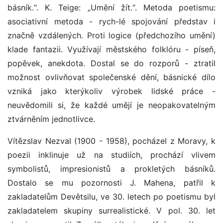
básník.“. K. Teige: „Umění žít.“. Metoda poetismu:
asociativní metoda - rych-lé spojování představ i
značně vzdálených. Proti logice (předchozího umění)
klade fantazii. Využívají městského folklóru - píseň,
popěvek, anekdota. Dostal se do rozporů - ztratil
možnost ovlivňovat společenské dění, básnické dílo
vzniká jako kterýkoliv výrobek lidské práce -
neuvědomili si, že každé umějí je neopakovatelným
ztvárněním jednotlivce.
Vítězslav Nezval (1900 - 1958), pocházel z Moravy, k
poezii inklinuje už na studiích, prochází vlivem
symbolistů, impresionistů a prokletých básníků.
Dostalo se mu pozornosti J. Mahena, patřil k
zakladatelům Devětsilu, ve 30. letech po poetismu byl
zakladatelem skupiny surrealistické. V pol. 30. let