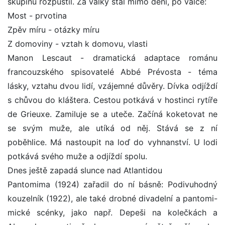
skupinu rozpustil. Za války stál mimo dění, po válce:
Most - prvotina
Zpěv míru - otázky míru
Z domoviny - vztah k domovu, vlasti
Manon Lescaut - dramatická adaptace románu
francouzského spisovatelé Abbé Prévosta - téma
lásky, vztahu dvou lidí, vzájemné důvěry. Dívka odjíždí
s chůvou do kláštera. Cestou potkává v hostinci rytíře
de Grieuxe. Zamiluje se a uteče. Začíná koketovat ne
se svým muže, ale utíká od něj. Stává se z ní
poběhlice. Má nastoupit na loď do vyhnanství. U lodi
potkává svého muže a odjíždí spolu.
Dnes ještě zapadá slunce nad Atlantidou
Pantomima (1924) zařadil do ní básně: Podivuhodný
kouzelník (1922), ale také drobné divadelní a pantomi-
mické scénky, jako např. Depeši na kolečkách a