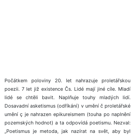
Počátkem poloviny 20. let nahrazuje proletářskou
poezii. 7 let již existence Čs. Lidé mají jiné cíle. Mladí
lidé se chtěli bavit. Naplňuje touhy mladých lidí.
Dosavadní asketismus (odříkání) v umění č proletářské
umění ç je nahrazen epikureismem (touha po naplnění
pozemských hodnot) a ta odpovídá poetismu. Nezval:
„Poetismus je metoda, jak nazírat na svět, aby byl