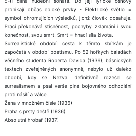
5-ti dílná hudební sonáta. Do její lyrické osnovy
pronikají občas epické prvky - Elektrické světlo =
symbol ohromujících výsledků, jichž člověk dosahuje.
Prací překonává stísněnost, pochyby, zklamání i svou
konečnost, svou smrt. Smrt = hnací síla života.
Surrealistické období: cesta k těmto sbírkám je
započatá v období poetismu. Po 52 hořkých baladách
věčného studenta Roberta Davida (1936), básnických
textech zveřejněných anonymně, nebylo už daleko
období, kdy se Nezval definitivně rozešel se
surrealismem a psal verše plné bojovného odhodlání
proti násilí a válce.
Žena v množném čísle (1936)
Praha s prsty deště (1936)
Absolutní hrobař (1937)