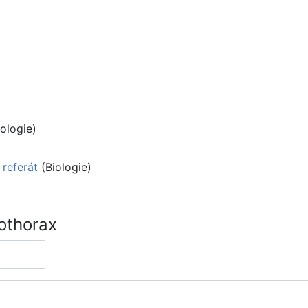
ologie)
 referát
(Biologie)
othorax