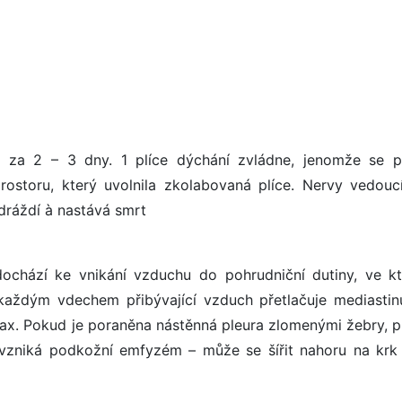
á za 2 – 3 dny. 1 plíce dýchání zvládne, jenomže se 
ostoru, který uvolnila zkolabovaná plíce. Nervy vedouc
dráždí à nastává smrt
ochází ke vnikání vzduchu do pohrudniční dutiny, ve kt
, každým vdechem přibývající vzduch přetlačuje mediasti
ax. Pokud je poraněna nástěnná pleura zlomenými žebry, p
vzniká podkožní emfyzém – může se šířit nahoru na krk