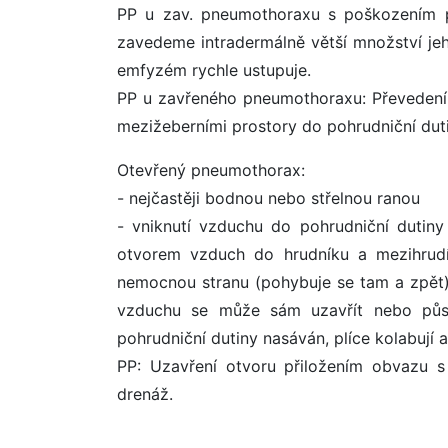
PP u zav. pneumothoraxu s poškozením p
zavedeme intradermálně větší množství je
emfyzém rychle ustupuje.
PP u zavřeného pneumothoraxu: Převedení
mezižeberními prostory do pohrudniční dut
Otevřený pneumothorax:
- nejčastěji bodnou nebo střelnou ranou
- vniknutí vzduchu do pohrudniční dutin
otvorem vzduch do hrudníku a mezihrudí
nemocnou stranu (pohybuje se tam a zpět), 
vzduchu se může sám uzavřít nebo působ
pohrudniční dutiny nasáván, plíce kolabují
PP: Uzavření otvoru přiložením obvazu s 
drenáž.