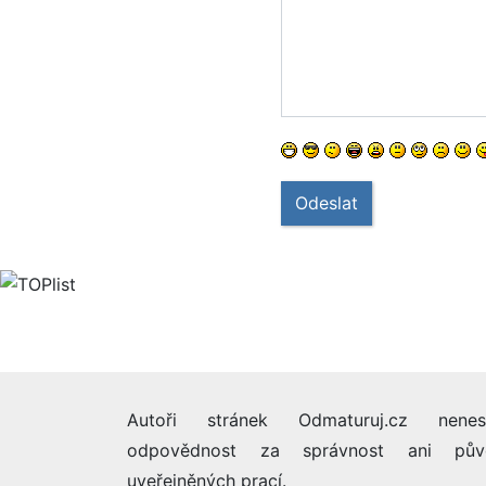
Odeslat
Autoři stránek Odmaturuj.cz nenes
odpovědnost za správnost ani pův
uveřejněných prací.