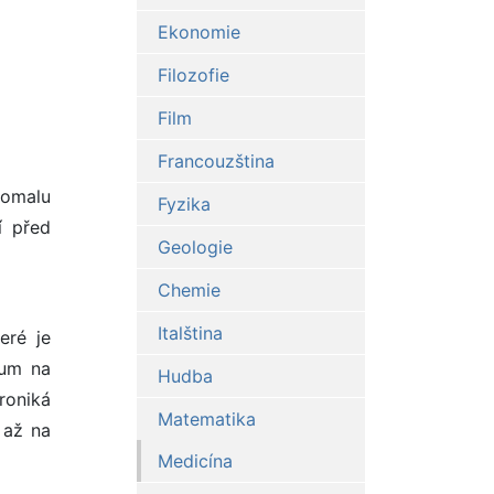
Ekonomie
Filozofie
Film
Francouzština
pomalu
Fyzika
í před
Geologie
Chemie
Italština
eré je
num na
Hudba
roniká
Matematika
 až na
Medicína