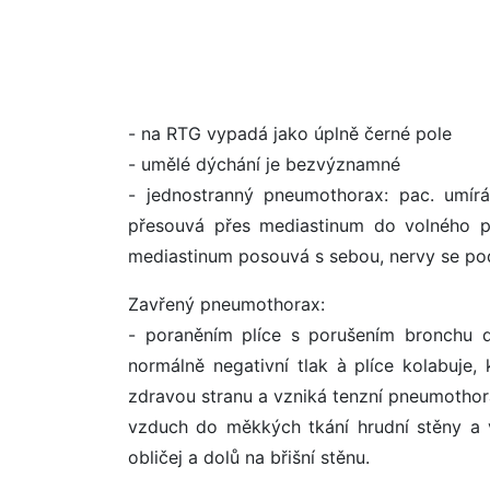
- na RTG vypadá jako úplně černé pole
- umělé dýchání je bezvýznamné
- jednostranný pneumothorax: pac. umír
přesouvá přes mediastinum do volného pr
mediastinum posouvá s sebou, nervy se po
Zavřený pneumothorax:
- poraněním plíce s porušením bronchu d
normálně negativní tlak à plíce kolabuje
zdravou stranu a vzniká tenzní pneumothor
vzduch do měkkých tkání hrudní stěny a 
obličej a dolů na břišní stěnu.