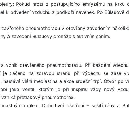
leury: Pokud hrozí z postupujícího emfyzému na krku d
hel k odvedení vzduchu z podkoží navenek. Po Bülauově d
 zavřeného pneumothoraxu v otevřený zavedením několika
iny à zavedení Bülauovy drenáže s aktivním sáním.
y a vznik otevřeného pneumothotaxu. Při každém vdechu
 je tlačeno na zdravou stranu, při výdechu se zase vr
nastává vlání mediastina a akce srdeční trpí. Otvor po vn
í jako ventil, kterým je při inspiriu vždy nový vzd
 a vzniká přetlakový pneumothorax.
mastným mulem. Definitivní ošetření – sešití rány a Bü