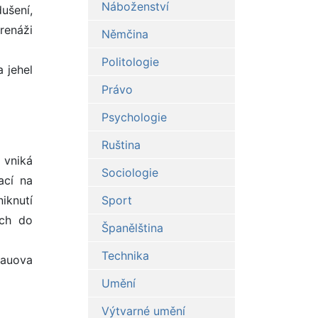
Náboženství
ušení,
renáži
Němčina
Politologie
 jehel
Právo
Psychologie
Ruština
 vniká
Sociologie
ací na
iknutí
Sport
uch do
Španělština
Technika
lauova
Umění
Výtvarné umění