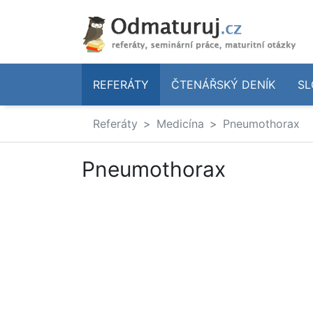
REFERÁTY
ČTENÁŘSKÝ DENÍK
SL
Referáty
Medicína
Pneumothorax
Pneumothorax