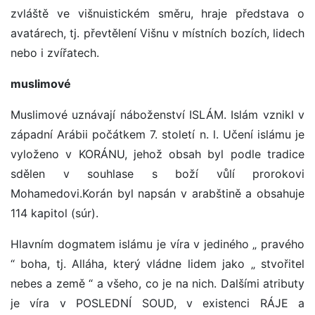
zvláště ve višnuistickém směru, hraje představa o
avatárech, tj. převtělení Višnu v místních bozích, lidech
nebo i zvířatech.
muslimové
Muslimové uznávají náboženství ISLÁM. Islám vznikl v
západní Arábii počátkem 7. století n. l. Učení islámu je
vyloženo v KORÁNU, jehož obsah byl podle tradice
sdělen v souhlase s boží vůlí prorokovi
Mohamedovi.Korán byl napsán v arabštině a obsahuje
114 kapitol (súr).
Hlavním dogmatem islámu je víra v jediného „ pravého
“ boha, tj. Alláha, který vládne lidem jako „ stvořitel
nebes a země “ a všeho, co je na nich. Dalšími atributy
je víra v POSLEDNÍ SOUD, v existenci RÁJE a