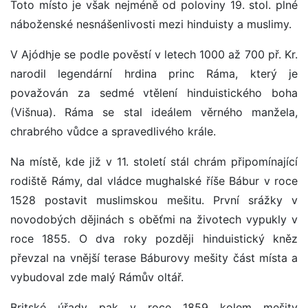
Toto místo je však nejméně od poloviny 19. stol. plné
náboženské nesnášenlivosti mezi hinduisty a muslimy.
V Ajódhje se podle pověstí v letech 1000 až 700 př. Kr.
narodil legendární hrdina princ Ráma, který je
považován za sedmé vtělení hinduistického boha
(Višnua). Ráma se stal ideálem věrného manžela,
chrabrého vůdce a spravedlivého krále.
Na místě, kde již v 11. století stál chrám připomínající
rodiště Rámy, dal vládce mughalské říše Bábur v roce
1528 postavit muslimskou mešitu. První srážky v
novodobých dějinách s oběťmi na životech vypukly v
roce 1855. O dva roky později hinduistický kněz
převzal na vnější terase Báburovy mešity část místa a
vybudoval zde malý Rámův oltář.
Britské úřady pak v roce 1859 kolem mešity