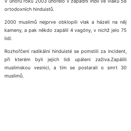
V únoru roku 2003 uhořelo v západní Indii ve vlaku 58
ortodoxních hinduistů.
2000 muslimů nejprve obklopili vlak a házeli na něj
kameny, a pak někdo zapálil 4 vagóny, v nichž jelo 75
lidí.
Rozhořčení radikální hinduisté se pomstili za incident,
při kterém byli jejich lidi upáleni zaživa.Zapálili
muslimskou vesnici, a tím se postarali o smrt 30
muslimů.