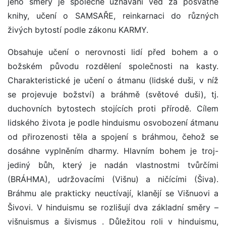
jeho směry je společné uznávání véd za posvátné
knihy, učení o SAMSAŘE, reinkarnaci do různých
živých bytostí podle zákonu KARMY.
Obsahuje učení o nerovnosti lidí před bohem a o
božském původu rozdělení společnosti na kasty.
Charakteristické je učení o átmanu (lidské duši, v níž
se projevuje božství) a bráhmě (světové duši), tj.
duchovních bytostech stojících proti přírodě. Cílem
lidského života je podle hinduismu osvobození átmanu
od přirozenosti těla a spojení s bráhmou, čehož se
dosáhne vyplněním dharmy. Hlavním bohem je troj-
jediný bůh, který je nadán vlastnostmi tvůrčími
(BRÁHMA), udržovacími (Višnu) a ničícími (Šiva).
Bráhmu ale prakticky neuctívají, klanějí se Višnuovi a
Šivovi. V hinduismu se rozlišují dva základní směry –
višnuismus a šivismus . Důležitou roli v hinduismu,