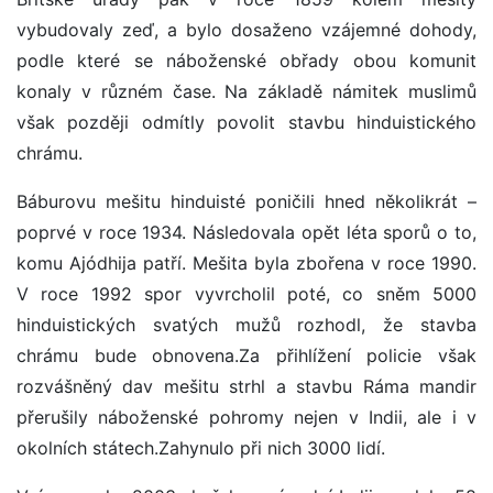
vybudovaly zeď, a bylo dosaženo vzájemné dohody,
podle které se náboženské obřady obou komunit
konaly v různém čase. Na základě námitek muslimů
však později odmítly povolit stavbu hinduistického
chrámu.
Báburovu mešitu hinduisté poničili hned několikrát –
poprvé v roce 1934. Následovala opět léta sporů o to,
komu Ajódhija patří. Mešita byla zbořena v roce 1990.
V roce 1992 spor vyvrcholil poté, co sněm 5000
hinduistických svatých mužů rozhodl, že stavba
chrámu bude obnovena.Za přihlížení policie však
rozvášněný dav mešitu strhl a stavbu Ráma mandir
přerušily náboženské pohromy nejen v Indii, ale i v
okolních státech.Zahynulo při nich 3000 lidí.