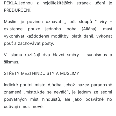
PEKLA.Jednou z nejdůležitějších stránek učení je
PŘEDURČENÍ.
Muslim je povinen uznávat „ pět sloupů “ víry –
existence pouze jednoho boha (Alláha), musí
vykonávat každodenní modlitby, platit daně, vykonat
pouť a zachovávat posty.
V islámu rozlišují dva hlavní směry – sunnismus a
šíismus.
STŘETY MEZI HINDUISTY A MUSLIMY
Indické poutní místo Ajódha, jehož název paradoxně
znamená „místo,kde se neválčí“, je jedním ze sedmi
posvátných míst hinduistů, ale jako posvátné ho
uctívají i muslimové.