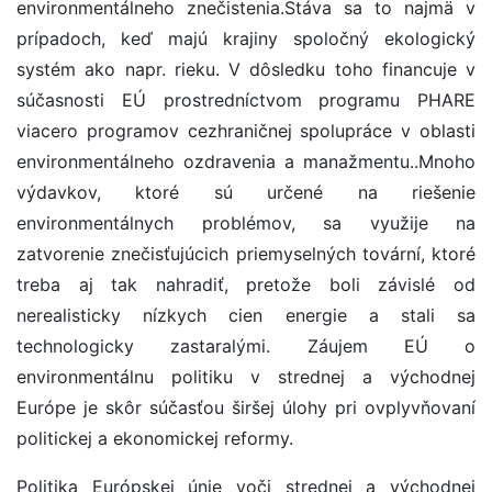
environmentálneho znečistenia.Stáva sa to najmä v
prípadoch, keď majú krajiny spoločný ekologický
systém ako napr. rieku. V dôsledku toho financuje v
súčasnosti EÚ prostredníctvom programu PHARE
viacero programov cezhraničnej spolupráce v oblasti
environmentálneho ozdravenia a manažmentu..Mnoho
výdavkov, ktoré sú určené na riešenie
environmentálnych problémov, sa využije na
zatvorenie znečisťujúcich priemyselných tovární, ktoré
treba aj tak nahradiť, pretože boli závislé od
nerealisticky nízkych cien energie a stali sa
technologicky zastaralými. Záujem EÚ o
environmentálnu politiku v strednej a východnej
Európe je skôr súčasťou širšej úlohy pri ovplyvňovaní
politickej a ekonomickej reformy.
Politika Európskej únie voči strednej a východnej