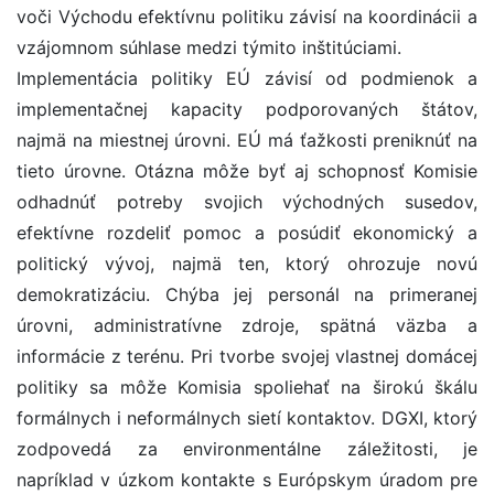
voči Východu efektívnu politiku závisí na koordinácii a
vzájomnom súhlase medzi týmito inštitúciami.
Implementácia politiky EÚ závisí od podmienok a
implementačnej kapacity podporovaných štátov,
najmä na miestnej úrovni. EÚ má ťažkosti preniknúť na
tieto úrovne. Otázna môže byť aj schopnosť Komisie
odhadnúť potreby svojich východných susedov,
efektívne rozdeliť pomoc a posúdiť ekonomický a
politický vývoj, najmä ten, ktorý ohrozuje novú
demokratizáciu. Chýba jej personál na primeranej
úrovni, administratívne zdroje, spätná väzba a
informácie z terénu. Pri tvorbe svojej vlastnej domácej
politiky sa môže Komisia spoliehať na širokú škálu
formálnych i neformálnych sietí kontaktov. DGXI, ktorý
zodpovedá za environmentálne záležitosti, je
napríklad v úzkom kontakte s Európskym úradom pre