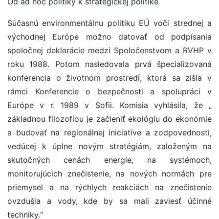
Od ad hoc politiky k strategickej politike
Súčasnú environmentálnu politiku EÚ voči strednej a
východnej Európe možno datovať od podpísania
spoločnej deklarácie medzi Spoločenstvom a RVHP v
roku 1988. Potom nasledovala prvá špecializovaná
konferencia o životnom prostredí, ktorá sa zišla v
rámci Konferencie o bezpečnosti a spolupráci v
Európe v r. 1989 v Sofii. Komisia vyhlásila, že „
základnou filozofiou je začleniť ekológiu do ekonómie
a budovať na regionálnej iniciatíve a zodpovednosti,
vedúcej k úplne novým stratégiám, založeným na
skutočných cenách energie, na systémoch,
monitorujúcich znečistenie, na nových normách pre
priemysel a na rýchlych reakciách na znečistenie
ovzdušia a vody, kde by sa mali zaviesť účinné
techniky.“