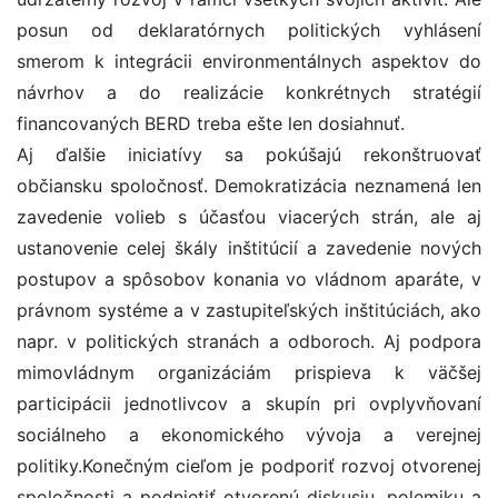
posun od deklaratórnych politických vyhlásení
smerom k integrácii environmentálnych aspektov do
návrhov a do realizácie konkrétnych stratégií
financovaných BERD treba ešte len dosiahnuť.
Aj ďalšie iniciatívy sa pokúšajú rekonštruovať
občiansku spoločnosť. Demokratizácia neznamená len
zavedenie volieb s účasťou viacerých strán, ale aj
ustanovenie celej škály inštitúcií a zavedenie nových
postupov a spôsobov konania vo vládnom aparáte, v
právnom systéme a v zastupiteľských inštitúciách, ako
napr. v politických stranách a odboroch. Aj podpora
mimovládnym organizáciám prispieva k väčšej
participácii jednotlivcov a skupín pri ovplyvňovaní
sociálneho a ekonomického vývoja a verejnej
politiky.Konečným cieľom je podporiť rozvoj otvorenej
spoločnosti a podnietiť otvorenú diskusiu, polemiku a