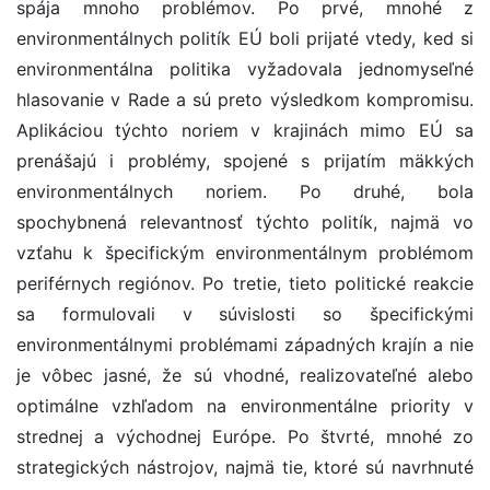
spája mnoho problémov. Po prvé, mnohé z
environmentálnych politík EÚ boli prijaté vtedy, ked si
environmentálna politika vyžadovala jednomyseľné
hlasovanie v Rade a sú preto výsledkom kompromisu.
Aplikáciou týchto noriem v krajinách mimo EÚ sa
prenášajú i problémy, spojené s prijatím mäkkých
environmentálnych noriem. Po druhé, bola
spochybnená relevantnosť týchto politík, najmä vo
vzťahu k špecifickým environmentálnym problémom
periférnych regiónov. Po tretie, tieto politické reakcie
sa formulovali v súvislosti so špecifickými
environmentálnymi problémami západných krajín a nie
je vôbec jasné, že sú vhodné, realizovateľné alebo
optimálne vzhľadom na environmentálne priority v
strednej a východnej Európe. Po štvrté, mnohé zo
strategických nástrojov, najmä tie, ktoré sú navrhnuté