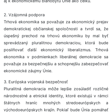
aj k ekonomickému blahobytu Únie ako celku.
2. Vzájomná podpora
Trhová ekonomika sa považuje za ekonomický prejav
demokratickej občianskej spoločnosti a tvrdí sa, že
úspešný prechod na trhovú ekonomiku by mal byť
sprevádzaný pluralitnou demokraciou, ktorá bude
posilňovať ďalší ekonomický liberalizmus. Trhová
ekonomika v podmienkach liberálnej demokracie sa
považuje za bezpečnejšiu a schopnejšiu zabezpečovať
ekonomické záujmy Únie.
3. Európska vojenská bezpečnosť
Pluralitná demokracia môže lepšie zosúladiť rozličné
národnostné a etnické identity, ktoré existujú v rámci
štátnych hraníc mnohých stredoeurópskych a
východoeurópskych krajín. Pokiaľ bude Únia pomáhať