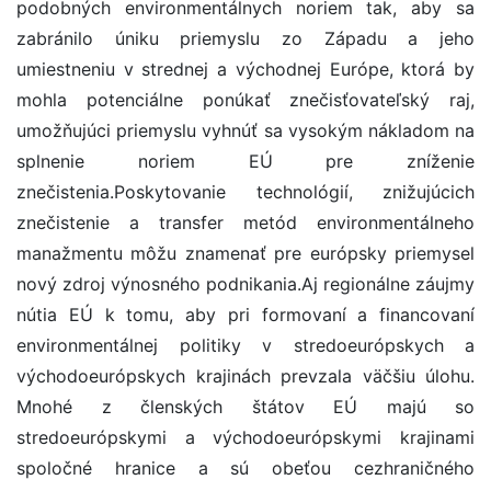
podobných environmentálnych noriem tak, aby sa
zabránilo úniku priemyslu zo Západu a jeho
umiestneniu v strednej a východnej Európe, ktorá by
mohla potenciálne ponúkať znečisťovateľský raj,
umožňujúci priemyslu vyhnúť sa vysokým nákladom na
splnenie noriem EÚ pre zníženie
znečistenia.Poskytovanie technológií, znižujúcich
znečistenie a transfer metód environmentálneho
manažmentu môžu znamenať pre európsky priemysel
nový zdroj výnosného podnikania.Aj regionálne záujmy
nútia EÚ k tomu, aby pri formovaní a financovaní
environmentálnej politiky v stredoeurópskych a
východoeurópskych krajinách prevzala väčšiu úlohu.
Mnohé z členských štátov EÚ majú so
stredoeurópskymi a východoeurópskymi krajinami
spoločné hranice a sú obeťou cezhraničného