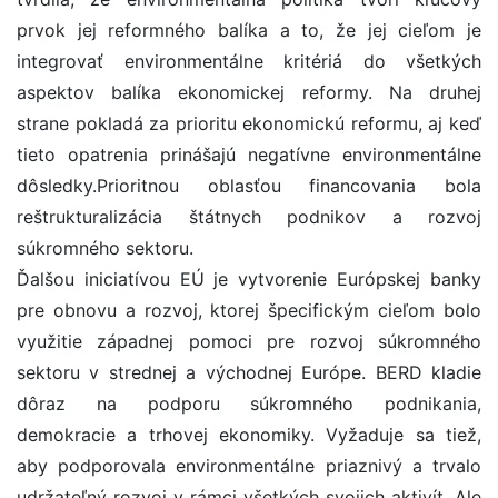
prvok jej reformného balíka a to, že jej cieľom je
integrovať environmentálne kritériá do všetkých
aspektov balíka ekonomickej reformy. Na druhej
strane pokladá za prioritu ekonomickú reformu, aj keď
tieto opatrenia prinášajú negatívne environmentálne
dôsledky.Prioritnou oblasťou financovania bola
reštrukturalizácia štátnych podnikov a rozvoj
súkromného sektoru.
Ďalšou iniciatívou EÚ je vytvorenie Európskej banky
pre obnovu a rozvoj, ktorej špecifickým cieľom bolo
využitie západnej pomoci pre rozvoj súkromného
sektoru v strednej a východnej Európe. BERD kladie
dôraz na podporu súkromného podnikania,
demokracie a trhovej ekonomiky. Vyžaduje sa tiež,
aby podporovala environmentálne priaznivý a trvalo
udržateľný rozvoj v rámci všetkých svojich aktivít. Ale