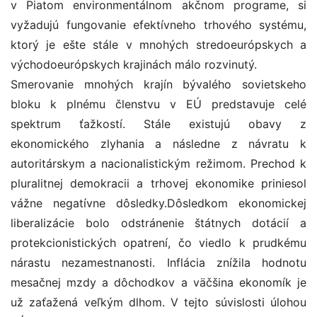
v Piatom environmentálnom akčnom programe, si
vyžadujú fungovanie efektívneho trhového systému,
ktorý je ešte stále v mnohých stredoeurópskych a
východoeurópskych krajinách málo rozvinutý.
Smerovanie mnohých krajín bývalého sovietskeho
bloku k plnému členstvu v EÚ predstavuje celé
spektrum ťažkostí. Stále existujú obavy z
ekonomického zlyhania a následne z návratu k
autoritárskym a nacionalistickým režimom. Prechod k
pluralitnej demokracii a trhovej ekonomike priniesol
vážne negatívne dôsledky.Dôsledkom ekonomickej
liberalizácie bolo odstránenie štátnych dotácií a
protekcionistických opatrení, čo viedlo k prudkému
nárastu nezamestnanosti. Inflácia znížila hodnotu
mesačnej mzdy a dôchodkov a väčšina ekonomík je
už zaťažená veľkým dlhom. V tejto súvislosti úlohou