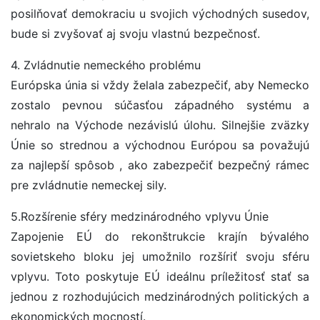
posilňovať demokraciu u svojich východných susedov,
bude si zvyšovať aj svoju vlastnú bezpečnosť.
4. Zvládnutie nemeckého problému
Európska únia si vždy želala zabezpečiť, aby Nemecko
zostalo pevnou súčasťou západného systému a
nehralo na Východe nezávislú úlohu. Silnejšie zväzky
Únie so strednou a východnou Európou sa považujú
za najlepší spôsob , ako zabezpečiť bezpečný rámec
pre zvládnutie nemeckej sily.
5.Rozšírenie sféry medzinárodného vplyvu Únie
Zapojenie EÚ do rekonštrukcie krajín bývalého
sovietskeho bloku jej umožnilo rozšíriť svoju sféru
vplyvu. Toto poskytuje EÚ ideálnu príležitosť stať sa
jednou z rozhodujúcich medzinárodných politických a
ekonomických mocností.