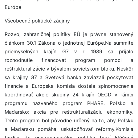
Európe
Všeobecné politické záujmy
Rozvoj zahraničnej politiky EÚ je právne stanovený
článkom 30.1 Zákona o jednotnej Európe.Na summite
priemyselných krajín G7 v r. 1989 sa prijalo
rozhodnutie financovať program pomoci a
reštrukturalizácie v bývalom sovietskom bloku. Neskôr
sa krajiny G7 a Svetová banka zaviazali poskytovať
financie a Európska komisia dostala splnomocnenie
koordinovať akcie skupiny 24 krajín OECD v rámci
programu nazvaného program PHARE. Poľsko a
Maďarsko: akcia pre reštrukturalizáciu ekonomiky.
Tento program bol pôvodne určený na to, aby Poľsku
a Maďarsku pomáhal uskutočňovať reformy.Komisia
tvrdila, že environmentálna politika tvorí kľúčový