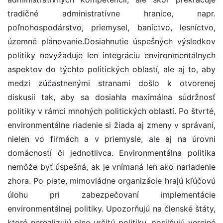
tradičné administratívne hranice, napr.
poľnohospodárstvo, priemysel, baníctvo, lesníctvo,
územné plánovanie.Dosiahnutie úspešných výsledkov
politiky nevyžaduje len integráciu environmentálnych
aspektov do týchto politických oblastí, ale aj to, aby
medzi zúčastnenými stranami došlo k otvorenej
diskusii tak, aby sa dosiahla maximálna súdržnosť
politiky v rámci mnohých politických oblastí. Po štvrté,
environmentálne riadenie si žiada aj zmeny v správaní,
nielen vo firmách a v priemysle, ale aj na úrovni
domácností či jednotlivca. Environmentálna politika
nemôže byť úspešná, ak je vnímaná len ako nariadenie
zhora. Po piate, mimovládne organizácie hrajú kľúčovú
úlohu pri zabezpečovaní implementácie
environmentálnej politiky. Upozorňujú na členské štáty,
ktoré nerealizujú plne určitú politiku, posilňujú verejné