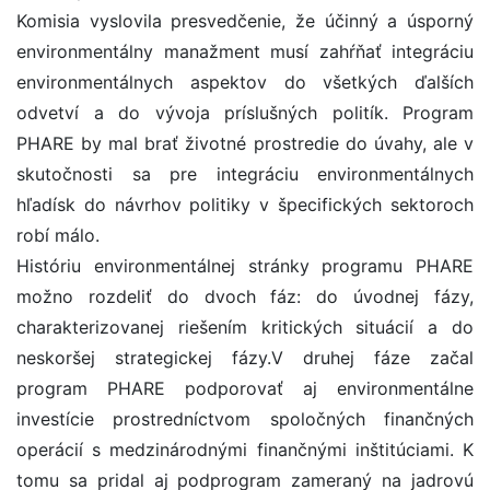
Komisia vyslovila presvedčenie, že účinný a úsporný
environmentálny manažment musí zahŕňať integráciu
environmentálnych aspektov do všetkých ďalších
odvetví a do vývoja príslušných politík. Program
PHARE by mal brať životné prostredie do úvahy, ale v
skutočnosti sa pre integráciu environmentálnych
hľadísk do návrhov politiky v špecifických sektoroch
robí málo.
Históriu environmentálnej stránky programu PHARE
možno rozdeliť do dvoch fáz: do úvodnej fázy,
charakterizovanej riešením kritických situácií a do
neskoršej strategickej fázy.V druhej fáze začal
program PHARE podporovať aj environmentálne
investície prostredníctvom spoločných finančných
operácií s medzinárodnými finančnými inštitúciami. K
tomu sa pridal aj podprogram zameraný na jadrovú