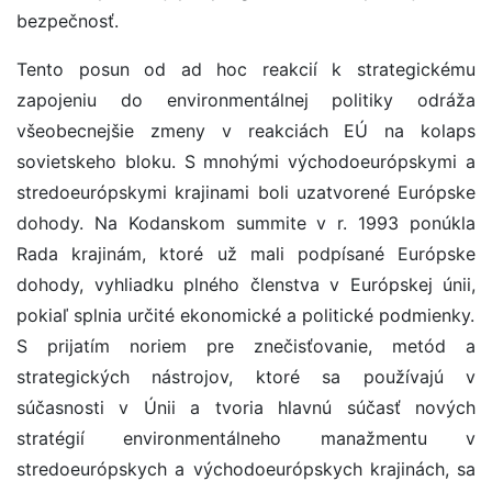
bezpečnosť.
Tento posun od ad hoc reakcií k strategickému
zapojeniu do environmentálnej politiky odráža
všeobecnejšie zmeny v reakciách EÚ na kolaps
sovietskeho bloku. S mnohými východoeurópskymi a
stredoeurópskymi krajinami boli uzatvorené Európske
dohody. Na Kodanskom summite v r. 1993 ponúkla
Rada krajinám, ktoré už mali podpísané Európske
dohody, vyhliadku plného členstva v Európskej únii,
pokiaľ splnia určité ekonomické a politické podmienky.
S prijatím noriem pre znečisťovanie, metód a
strategických nástrojov, ktoré sa používajú v
súčasnosti v Únii a tvoria hlavnú súčasť nových
stratégií environmentálneho manažmentu v
stredoeurópskych a východoeurópskych krajinách, sa