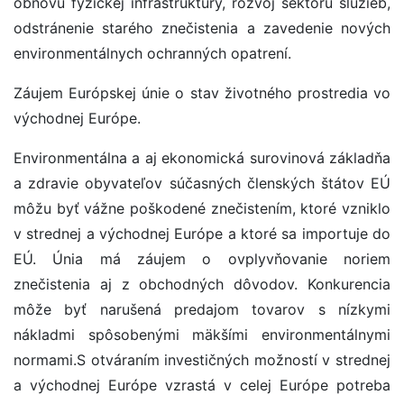
obnovu fyzickej infraštruktúry, rozvoj sektoru služieb,
odstránenie starého znečistenia a zavedenie nových
environmentálnych ochranných opatrení.
Záujem Európskej únie o stav životného prostredia vo
východnej Európe.
Environmentálna a aj ekonomická surovinová základňa
a zdravie obyvateľov súčasných členských štátov EÚ
môžu byť vážne poškodené znečistením, ktoré vzniklo
v strednej a východnej Európe a ktoré sa importuje do
EÚ. Únia má záujem o ovplyvňovanie noriem
znečistenia aj z obchodných dôvodov. Konkurencia
môže byť narušená predajom tovarov s nízkymi
nákladmi spôsobenými mäkšími environmentálnymi
normami.S otváraním investičných možností v strednej
a východnej Európe vzrastá v celej Európe potreba