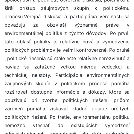
širší prístup záujmových skupín k politickému
procesu.Verejná diskusia a participácia verejnosti sa
považujú za obzvlášť významné práve v
environmentálnej politike z týchto dôvodov: Po prvé,
táto oblasť politiky je relatívne nová a vymedzenie
politických problémov je veľmi kontroverzné. Po druhé
, politické riešenia sú stále ešte relatívne nerozvinuté a
naviac sú zaťažené veľkou mierou vedeckej a
technickej neistoty. Participácia environmentálnych
záujmových skupín v politickom procese pomáha
rozširovať dostupné informácie a dôkazy, ktoré sa
používajú pri tvorbe politických riešení, pričom
zároveň pomáha získavať kladné prijatie určitých
politických riešení. Po tretie, environmentálnu politiku
nemožno vtesnať do existujúcich vymedzení
administratívnych kompetencií, ale skôr prekračuje