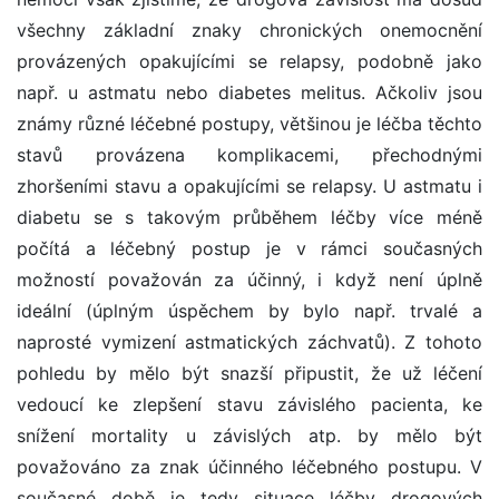
všechny základní znaky chronických onemocnění
provázených opakujícími se relapsy, podobně jako
např. u astmatu nebo diabetes melitus. Ačkoliv jsou
známy různé léčebné postupy, většinou je léčba těchto
stavů provázena komplikacemi, přechodnými
zhoršeními stavu a opakujícími se relapsy. U astmatu i
diabetu se s takovým průběhem léčby více méně
počítá a léčebný postup je v rámci současných
možností považován za účinný, i když není úplně
ideální (úplným úspěchem by bylo např. trvalé a
naprosté vymizení astmatických záchvatů). Z tohoto
pohledu by mělo být snazší připustit, že už léčení
vedoucí ke zlepšení stavu závislého pacienta, ke
snížení mortality u závislých atp. by mělo být
považováno za znak účinného léčebného postupu. V
současné době je tedy situace léčby drogových