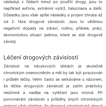
následuji v řádech minut po použití drogy, jsou to
například euforie, extrémní výdrž, halucinace a další.
Důsledky jsou však spíše následky a projeví zhruba až
od 2. fáze drogové závislosti. Jsou to většinou
negativní dopady na zdraví, rodinu, přátele, práci,
ekonomickou situaci jedince, které se stal drogově
závislý.
Léčení drogových závislostí
Závislost na návykových látkách je skutečně
chronickým onemocněním a měl by tak být posuzován
i průběh léčby. Velmi často se setkáváme s názorem,
že léčba drogových závislostí je zatím prakticky
neúčinná a naděje na vyléčení jsou mizivé. Při
porovnávání závislosti s průběhy jiných chronických
nemocí však zjistíme, že drogová závislost má dosud