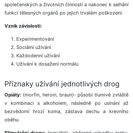
společenských a životních činností a nakonec k selhání
funkcí tělesných orgánů po jejich trvalém poškození.
Vznik závislosti:
Experimentování
Sociální užívání
Každodenní užívání
Užívání k dosažení normálu
Příznaky užívání jednotlivých drog
Opiáty:
(morfin, heroin, braun)- působí tlumivě zvláště
v kombinaci s alkoholem, následně po usínání až
bezvědomí hrozí koma, zástava dechu a krevního
oběhu.
Stimulační drogy:
(pervitin)- občasné výpadky zraku,