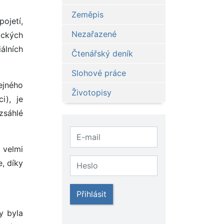
Zeměpis
ojetí,
Nezařazené
ických
álních
Čtenářský deník
Slohové práce
ejného
Životopisy
i), je
zsáhlé
 velmi
, díky
Přihlásit
y byla