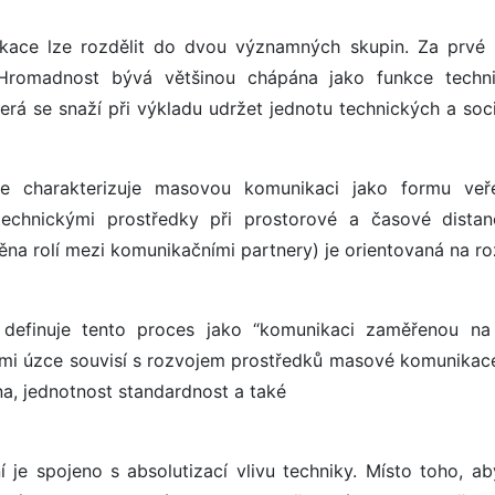
kace lze rozdělit do dvou významných skupin. Za prvé p
 Hromadnost bývá většinou chápána jako funkce techn
terá se snaží při výkladu udržet jednotu technických a soci
e charakterizuje masovou komunikaci jako formu veř
echnickými prostředky při prostorové a časové distanc
ěna rolí mezi komunikačními partnery) je orientovaná na ro
definuje tento proces jako “komunikaci zaměřenou na
lmi úzce souvisí s rozvojem prostředků masové komunikace
na, jednotnost standardnost a také
ní je spojeno s absolutizací vlivu techniky. Místo toho, ab