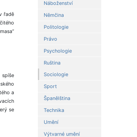
Náboženství
v řadě
Němčina
čitého
Politologie
“masa”
Právo
Psychologie
Ruština
Sociologie
 spíše
dského
Sport
tého a
Španělština
vacích
erý se
Technika
Umění
Výtvarné umění