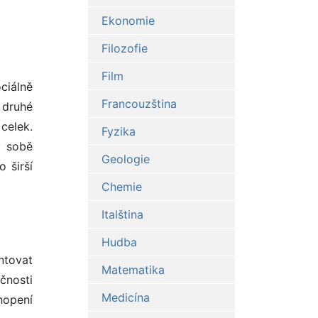
Ekonomie
Filozofie
Film
ciálně
Francouzština
 druhé
celek.
Fyzika
v sobě
Geologie
 širší
Chemie
Italština
Hudba
ntovat
Matematika
čnosti
Medicína
hopení