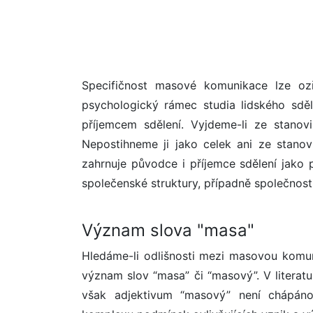
Specifičnost masové komunikace lze ozř
psychologický rámec studia lidského sděl
příjemcem sdělení. Vyjdeme-li ze stano
Nepostihneme ji jako celek ani ze stanov
zahrnuje původce i příjemce sdělení jako 
společenské struktury, případně společnosti
Význam slova "masa"
Hledáme-li odlišnosti mezi masovou komun
význam slov “masa” či “masový”. V literat
však adjektivum “masový” není chápáno