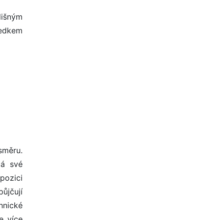
lišným
ředkem
směru.
má své
pozici
ůjčují
hnické
e více