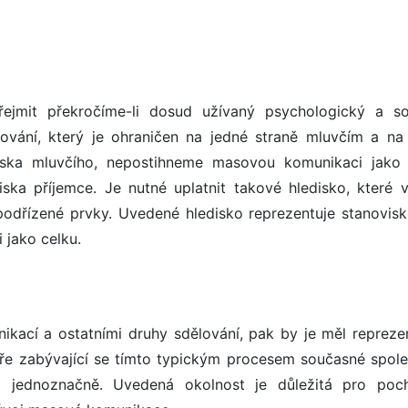
ejmit překročíme-li dosud užívaný psychologický a so
ování, který je ohraničen na jedné straně mluvčím a na
viska mluvčího, nepostihneme masovou komunikaci jako 
iska příjemce. Je nutné uplatnit takové hledisko, které 
podřízené prvky. Uvedené hledisko reprezentuje stanovisko
 jako celku.
ikací a ostatními druhy sdělování, pak by je měl repreze
uře zabývající se tímto typickým procesem současné spole
 jednoznačně. Uvedená okolnost je důležitá pro poc