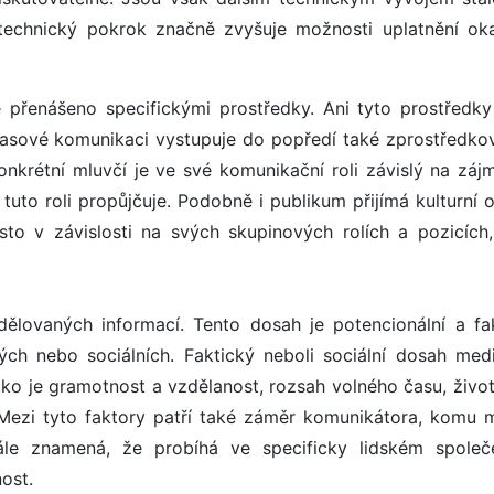
 technický pokrok značně zvyšuje možnosti uplatnění ok
 přenášeno specifickými prostředky. Ani tyto prostředky
asové komunikaci vystupuje do popředí také zprostředko
 konkrétní mluvčí je ve své komunikační roli závislý na záj
tuto roli propůjčuje. Podobně i publikum přijímá kulturní 
o v závislosti na svých skupinových rolích a pozicích,
lovaných informací. Tento dosah je potencionální a fak
ých nebo sociálních. Faktický neboli sociální dosah medi
ako je gramotnost a vzdělanost, rozsah volného času, život
 Mezi tyto faktory patří také záměr komunikátora, komu 
e znamená, že probíhá ve specificky lidském společe
ost.