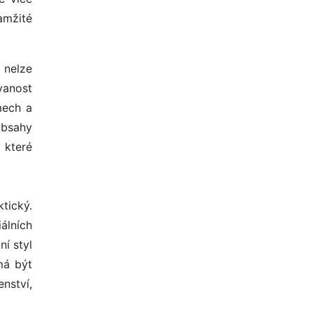
amžité
 nelze
vanost
mech a
obsahy
 které
tický.
álních
ní styl
má být
nství,