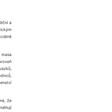
iční a
tickým
ciálně
á masa
ároveň
svazků,
dinců,
enství
mé, že
měňují