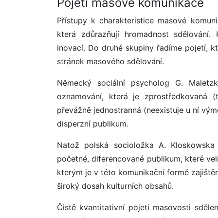
Pojetí masové komunikace
Přístupy k charakteristice masové komuni
která zdůrazňují hromadnost sdělování.
inovací. Do druhé skupiny řadíme pojetí, k
stránek masového sdělování.
Německý sociální psycholog G. Maletzk
oznamování, která je zprostředkovaná (t
převážně jednostranná (neexistuje u ní vým
disperzní publikum.
Natož polská socioložka A. Kloskowska 
početné, diferencované publikum, které ve
kterým je v této komunikační formě zajiště
široký dosah kulturních obsahů.
Čistě kvantitativní pojetí masovosti sděle