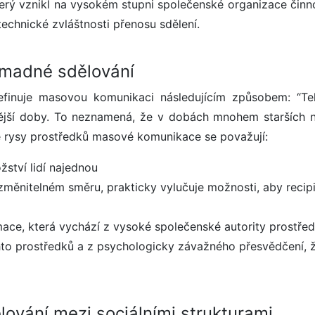
rý vznikl na vysokém stupni společenské organizace činnos
technické zvláštnosti přenosu sdělení.
omadné sdělování
finuje masovou komunikaci následujícím způsobem: “Tel
vější doby. To neznamená, že v dobách mnohem starších n
 rysy prostředků masové komunikace se považují:
žství lidí najednou
změnitelném směru, prakticky vylučuje možnosti, aby recip
mace, která vychází z vysoké společenské autority prostře
hto prostředků a z psychologicky závažného přesvědčení, 
ování mezi sociálními strukturami