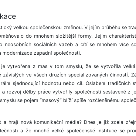
ikace
stický velkou společenskou změnou. V jejím průběhu se trad
roměňovalo do mnohem složitější formy. Jejím charakteris
 do neosobních sociálních vazeb a cítí se mnohem více so
ín modernizace západní společnosti.
 je vytvořena z mas v tom smyslu, že se vytvořila velk
 závislých ve všech druzích specializovaných činností. Z
trální sjednocující hodnotu nebo cíl. Oslabení tradičních 
) a rozvoj dělby práce vytvořily společnosti sestavené z je
o smyslu se pojem “masový” blíží spíše rozčleněnému společ
t a hrají nová komunikační média? Dnes je již zcela zřej
ečnosti a že mnohé velké společenské instituce se pro