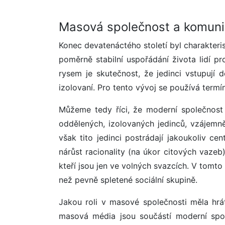
Masová společnost a komun
Konec devatenáctého století byl charakteri
poměrně stabilní uspořádání života lidí p
rysem je skutečnost, že jedinci vstupují
izolovaní. Pro tento vývoj se používá term
Můžeme tedy říci, že moderní společnost
oddělených, izolovaných jedinců, vzájemně
však tito jedinci postrádají jakoukoliv cen
nárůst racionality (na úkor citových vazeb
kteří jsou jen ve volných svazcích. V tomt
než pevně spletené sociální skupině.
Jakou roli v masové společnosti měla hrá
masová média jsou součástí moderní spol