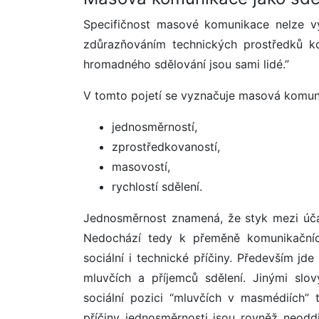
Specifičnost masové komunikace nelze vyj
zdůrazňováním technických prostředků k
hromadného sdělování jsou sami lidé.”
V tomto pojetí se vyznačuje masová komunik
jednosměrností,
zprostředkovaností,
masovostí,
rychlostí sdělení.
Jednosměrnost znamená, že styk mezi úča
Nedochází tedy k přeměně komunikačníc
sociální i technické příčiny. Především jd
mluvčích a příjemců sdělení. Jinými slov
sociální pozici “mluvčích v masmédiích” 
příčiny jednosměrnosti jsou rovněž neodd