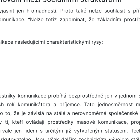
asnit jen hromadností. Proto také nelze souhlasit s pří
omunikace. “Nelze totiž zapomínat, že základním prost
ace následujícími charakteristickými rysy:
stníky komunikace probíhá bezprostředně jen v jednom 
h rolí komunikátora a příjemce. Tato jednosměrnost 
e o to, že je závislá na stálé a nerovnoměrné společenské 
y ti, kteří ovládají prostředky masové komunikace, prop
trvale jen lidem s určitým již vytvořeným statusem. Tec
iskutovatelné. Jsou však dalším technickým vývojem stál