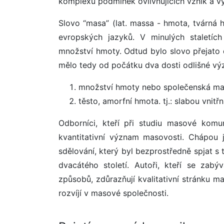
komplexu podmínek ovlivňujících vznik a 
Slovo “masa” (lat. massa - hmota, tvárná
evropských jazyků. V minulých staletích
množství hmoty. Odtud bylo slovo přejato d
mělo tedy od počátku dva dosti odlišné v
množství hmoty nebo společenská masa
těsto, amorfní hmota. tj.: slabou vnit
Odborníci, kteří při studiu masové komun
kvantitativní význam masovosti. Chápou j
sdělování, který byl bezprostředně spjat 
dvacátého století. Autoři, kteří se zabý
způsobů, zdůrazňují kvalitativní stránku 
rozvíjí v masové společnosti.