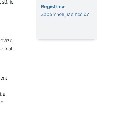
tí, je
Registrace
Zapomněli jste heslo?
evize,
eznali
ient
dku
že