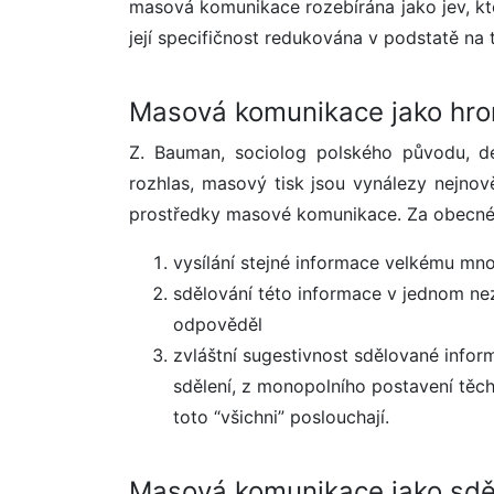
masová komunikace rozebírána jako jev, kte
její specifičnost redukována v podstatě na 
Masová komunikace jako hr
Z. Bauman, sociolog polského původu, de
rozhlas, masový tisk jsou vynálezy nejno
prostředky masové komunikace. Za obecné
vysílání stejné informace velkému mno
sdělování této informace v jednom ne
odpověděl
zvláštní sugestivnost sdělované infor
sdělení, z monopolního postavení těc
toto “všichni” poslouchají.
Masová komunikace jako sděl