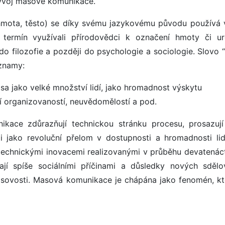
vývoj masové komunikace.
 hmota, těsto) se díky svému jazykovému původu používá 
 termín využívali přírodovědci k označení hmoty či ur
o filozofie a později do psychologie a sociologie. Slovo 
ýznamy:
 jako velké množství lidí, jako hromadnost výskytu
řní organizovaností, neuvědomělostí a pod.
ikace zdůrazňují technickou stránku procesu, prosazují
i jako revoluční přelom v dostupnosti a hromadnosti li
s technickými inovacemi realizovanými v průběhu devatenác
vají spíše sociálními příčinami a důsledky nových sdělo
masovosti. Masová komunikace je chápána jako fenomén, kt