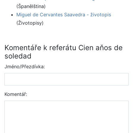
(Španělština)
Miguel de Cervantes Saavedra - životopis
(Životopisy)
Komentáře k referátu Cien aňos de
soledad
Jméno/Přezdívka:
Komentář: