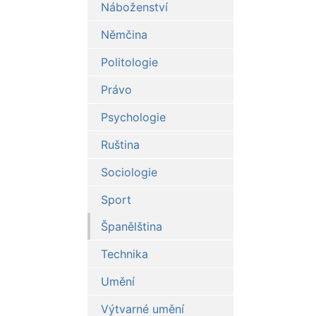
Náboženství
Němčina
Politologie
Právo
Psychologie
Ruština
Sociologie
Sport
Španělština
Technika
Umění
Výtvarné umění