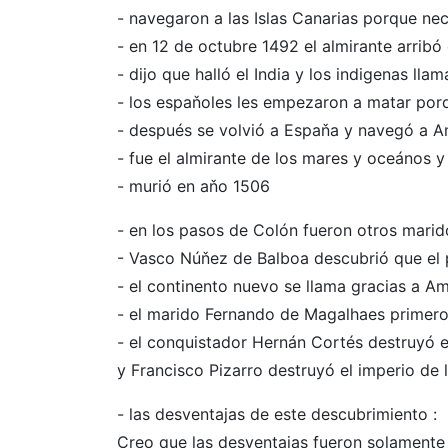
- navegaron a las Islas Canarias porque nec
- en 12 de octubre 1492 el almirante arribó 
- dijo que halló el India y los indigenas llam
- los espaňoles les empezaron a matar porq
- después se volvió a Espaňa y navegó a 
- fue el almirante de los mares y oceános 
- murió en aňo 1506
- en los pasos de Colón fueron otros marid
- Vasco Núňez de Balboa descubrió que el p
- el continento nuevo se llama gracias a A
- el marido Fernando de Magalhaes primero
- el conquistador Hernán Cortés destruyó e
y Francisco Pizarro destruyó el imperio de 
- las desventajas de este descubrimiento :
Creo que las desventajas fueron solamente