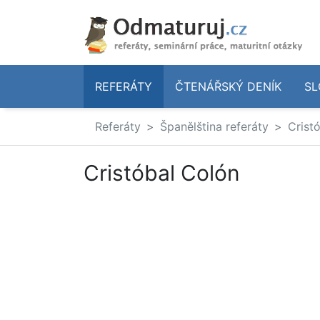
REFERÁTY
ČTENÁŘSKÝ DENÍK
SL
Referáty
Španělština referáty
Crist
Cristóbal Colón