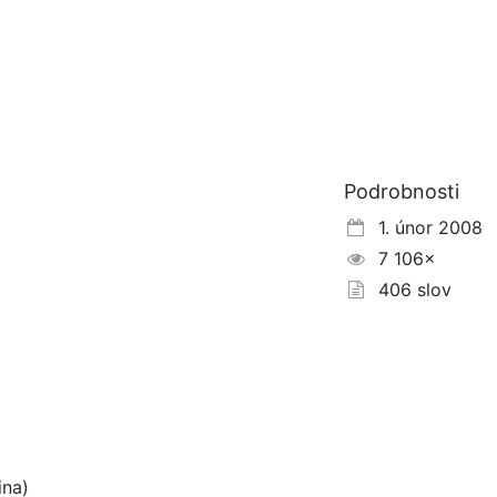
Podrobnosti
1. únor 2008
7 106×
406 slov
ina)