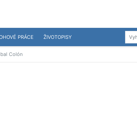
OHOVÉ PRÁCE
ŽIVOTOPISY
óbal Colón