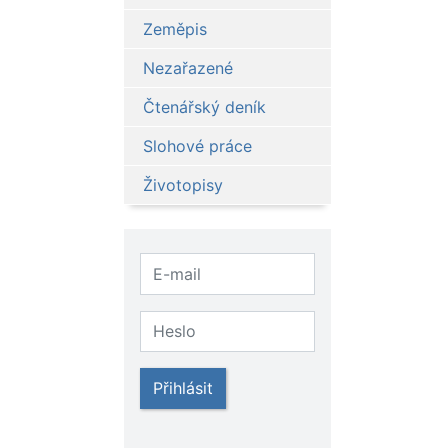
Zeměpis
Nezařazené
Čtenářský deník
Slohové práce
Životopisy
Přihlásit