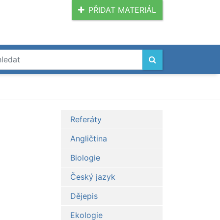
PŘIDAT MATERIÁL
Referáty
Angličtina
Biologie
Český jazyk
Dějepis
Ekologie