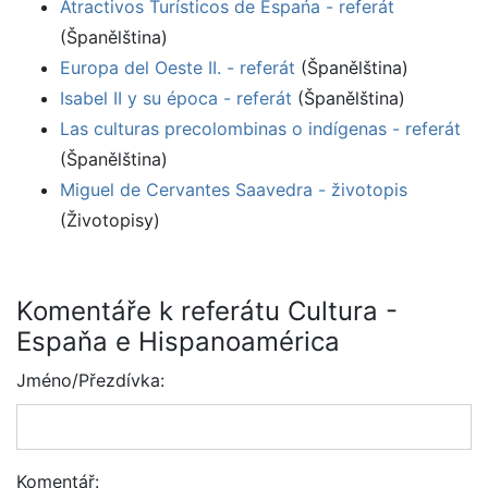
Atractivos Turísticos de Espańa - referát
(Španělština)
Europa del Oeste II. - referát
(Španělština)
Isabel II y su época - referát
(Španělština)
Las culturas precolombinas o indígenas - referát
(Španělština)
Miguel de Cervantes Saavedra - životopis
(Životopisy)
Komentáře k referátu Cultura -
Espaňa e Hispanoamérica
Jméno/Přezdívka:
Komentář: