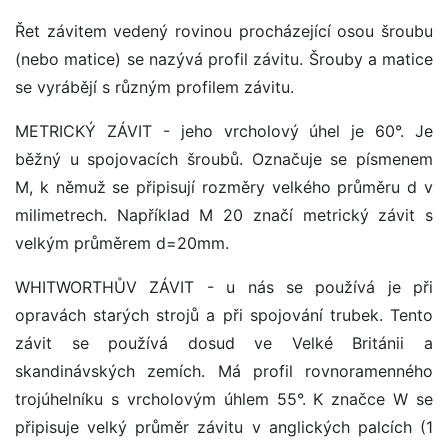
Řet závitem vedený rovinou procházející osou šroubu
(nebo matice) se nazývá profil závitu. Šrouby a matice
se vyrábějí s různým profilem závitu.
METRICKÝ ZÁVIT - jeho vrcholový úhel je 60°. Je
běžný u spojovacích šroubů. Označuje se písmenem
M, k němuž se připisují rozměry velkého průměru d v
milimetrech. Například M 20 značí metrický závit s
velkým průměrem d=20mm.
WHITWORTHŮV ZÁVIT - u nás se používá je při
opravách starých strojů a při spojování trubek. Tento
závit se používá dosud ve Velké Británii a
skandinávských zemích. Má profil rovnoramenného
trojúhelníku s vrcholovým úhlem 55°. K značce W se
připisuje velký průměr závitu v anglických palcích (1