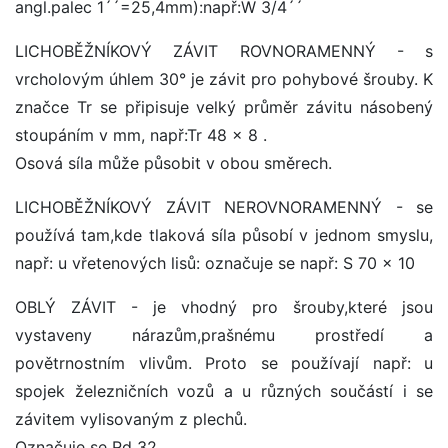
angl.palec 1´´=25,4mm):např:W 3/4´´
LICHOBĚŽNÍKOVÝ ZÁVIT ROVNORAMENNÝ - s
vrcholovým úhlem 30° je závit pro pohybové šrouby. K
značce Tr se připisuje velký průměr závitu násobený
stoupáním v mm, např:Tr 48 x 8 .
Osová síla může působit v obou směrech.
LICHOBĚŽNÍKOVÝ ZÁVIT NEROVNORAMENNÝ - se
používá tam,kde tlaková síla působí v jednom smyslu,
např: u vřetenových lisů: označuje se např: S 70 x 10
OBLÝ ZÁVIT - je vhodný pro šrouby,které jsou
vystaveny nárazům,prašnému prostředí a
povětrnostním vlivům. Proto se používají např: u
spojek železničních vozů a u různých součástí i se
závitem vylisovaným z plechů.
Označuje se Rd 32.