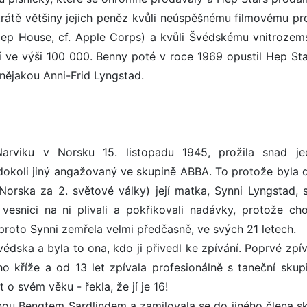
ztrátě většiny jejich peněz kvůli neúspěšnému filmovému pro
Hep House, cf. Apple Corps) a kvůli Švédskému vnitroze
ní ve výši 100 000. Benny poté v roce 1969 opustil Hep Sta
nějakou Anni-Frid Lyngstad.
Narviku v Norsku 15. listopadu 1945, prožila snad j
dokoli jiný angažovaný ve skupině ABBA. To protože byla 
rska za 2. světové války) její matka, Synni Lyngstad, sk
esnici na ni plivali a pokřikovali nadávky, protože cho
roto Synni zemřela velmi předčasně, ve svých 21 letech.
édska a byla to ona, kdo ji přivedl ke zpívání. Poprvé zpí
ho kříže a od 13 let zpívala profesionálně s taneční skup
 o svém věku - řekla, že jí je 16!
nou Bengtem Sardlindem a zamilovala se do jiného člena sk