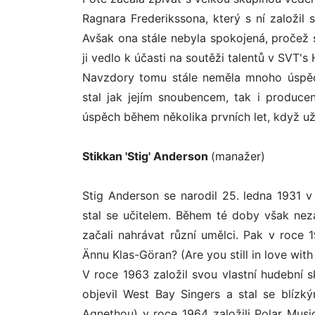
Ragnara Frederikssona, který s ní založil 
Avšak ona stále nebyla spokojená, pročež 
ji vedlo k účasti na soutěži talentů v SVT'
Navzdory tomu stále neměla mnoho úspěc
stal jak jejím snoubencem, tak i produce
úspěch během několika prvních let, když u
Stikkan 'Stig' Anderson
(manažer)
Stig Anderson se narodil 25. ledna 1931 v
stal se učitelem. Během té doby však nez
začali nahrávat různí umělci. Pak v roce 1
Ännu Klas-Göran? (Are you still in love wit
V roce 1963 založil svou vlastní hudební
objevil West Bay Singers a stal se blízk
Agnethou) v roce 1964 založili Polar Music