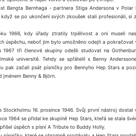
ost Bengta Bernhaga - partnera Stiga Andersona v Polar 
když se po ukončení svých zkoušek stali profesionáli, si z
u 1966, kdy úřady ztratily trpělivost a oni museli nas
ich úspěchu, neboť jim bylo umožněno odejít a pokračovat 
u 1967 tři členové skupiny odešli studovat na Gothenbu
holmské universitě. Tehdy se spřátelil s Benny Andersson
lu pak začali psát písničky pro Bennyho Hep Stars a pozd
d jménem Benny & Björn.
 Stockholmu 16. prosince 1946. Svůj první nástroj dostal v
roce 1964 se přidal ke skupině Hep Stars, kteřá se stala š
řišel úspěch s písní A Tribute to Buddy Holly.
 písničky, které se ohromně prodávaly a Hep Stars prodali 