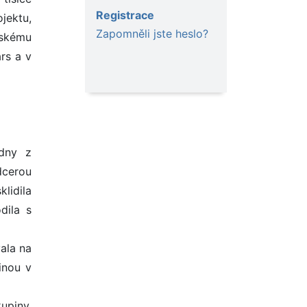
Registrace
jektu,
Zapomněli jste heslo?
mskému
rs a v
edny z
dcerou
lidila
dila s
vala na
inou v
upiny,