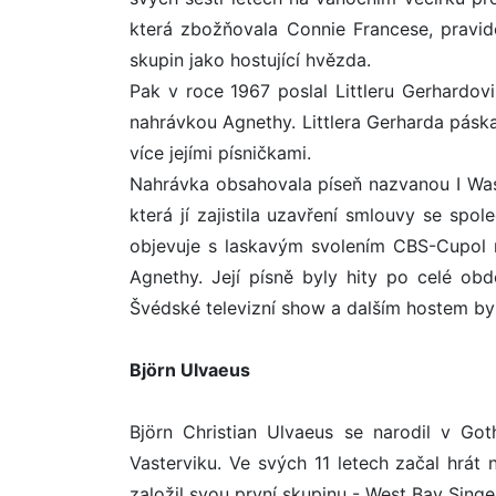
která zbožňovala Connie Francese, pravid
skupin jako hostující hvězda.
Pak v roce 1967 poslal Littleru Gerhardov
nahrávkou Agnethy. Littlera Gerharda páska
více jejími písničkami.
Nahrávka obsahovala píseň nazvanou I Was
která jí zajistila uzavření smlouvy se spo
objevuje s laskavým svolením CBS-Cupol n
Agnethy. Její písně byly hity po celé ob
Švédské televizní show a dalším hostem byl
Björn Ulvaeus
Björn Christian Ulvaeus se narodil v Go
Vasterviku. Ve svých 11 letech začal hrát 
založil svou první skupinu - West Bay Singer