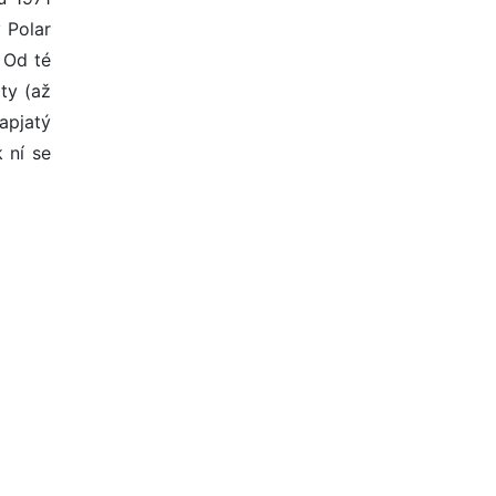
 Polar
 Od té
ty (až
apjatý
 ní se