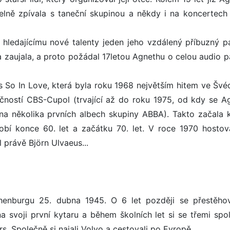
elně zpívala s taneční skupinou a někdy i na koncertech 
i hledajícímu nové talenty jeden jeho vzdálený příbuzný p
 zaujala, a proto požádal 17letou Agnethu o celou audio p
 So In Love, která byla roku 1968 největším hitem ve Švé
lečností CBS-Cupol (trvající až do roku 1975, od kdy se A
a několika prvních albech skupiny ABBA). Takto začala k
dobí konce 60. let a začátku 70. let. V roce 1970 hostov
 právě Björn Ulvaeus...
thenburgu 25. dubna 1945. O 6 let později se přestěho
na svoji první kytaru a během školních let si se třemi spo
s. Společně si najali Volvo a cestovali po Evropě.