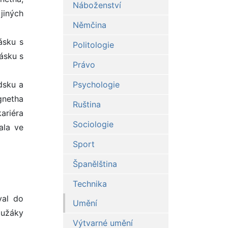
Náboženství
jiných
Němčina
ásku s
Politologie
ásku s
Právo
dsku a
Psychologie
gnetha
Ruština
ariéra
Sociologie
ala ve
Sport
Španělština
Technika
val do
Umění
lužáky
Výtvarné umění