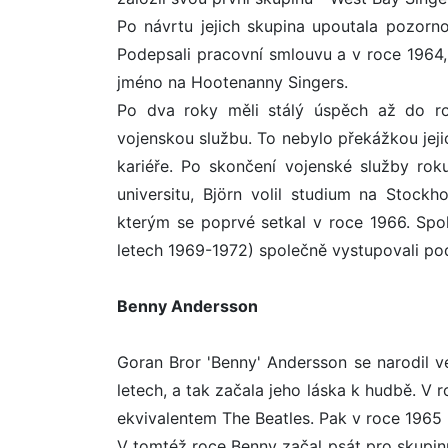
Po návrtu jejich skupina upoutala pozorn
Podepsali pracovní smlouvu a v roce 1964, 
jméno na Hootenanny Singers.
Po dva roky měli stálý úspěch až do rok
vojenskou službu. To nebylo překážkou jej
kariéře. Po skončení vojenské služby rok
universitu, Björn volil studium na Stock
kterým se poprvé setkal v roce 1966. Spo
letech 1969-1972) společně vystupovali po
Benny Andersson
Goran Bror 'Benny' Andersson se narodil ve
letech, a tak začala jeho láska k hudbě. V 
ekvivalentem The Beatles. Pak v roce 1965 p
V tomtéž roce Benny začal psát pro skupinu