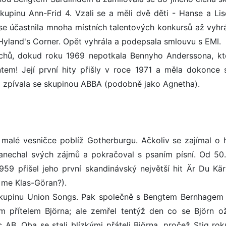
skupinu Ann-Frid 4. Vzali se a měli dvě děti - Hanse a Lise
se účastnila mnoha místních talentových konkursů až vyhrá
s Hyland's Corner. Opět vyhrála a podepsala smlouvu s EMI.
hů, dokud roku 1969 nepotkala Bennyho Anderssona, kt
ntem! Její první hity přišly v roce 1971 a měla dokonce 
ž zpívala se skupinou ABBA (podobně jako Agnetha).
 malé vesničce poblíž Gotherburgu. Ačkoliv se zajímal o 
anechal svých zájmů a pokračoval s psaním písní. Od 50. 
959 přišel jeho první skandinávský největší hit Är Du Kär
h me Klas-Göran?).
 skupinu Union Songs. Pak společně s Bengtem Bernhagem 
ým přítelem Björna; ale zemřel tentýž den co se Björn ož
 AB. Oba se stali blízkými přáteli Björna, pročež Stig rok