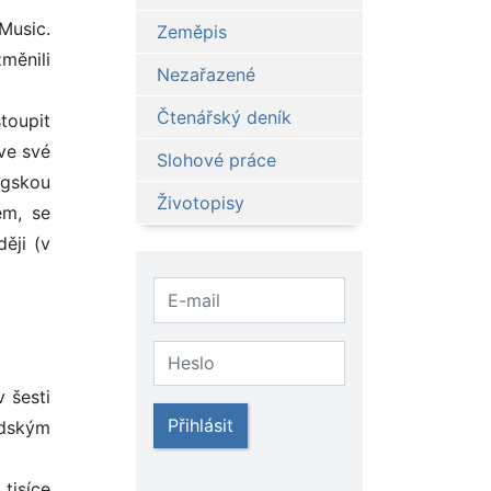
Music.
Zeměpis
měnili
Nezařazené
Čtenářský deník
toupit
ve své
Slohové práce
rgskou
Životopisy
em, se
ěji (v
 šesti
Přihlásit
védským
tisíce