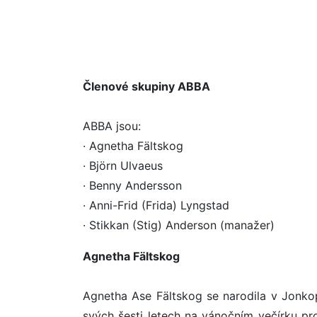
Členové skupiny ABBA
ABBA jsou:
· Agnetha Fältskog
· Björn Ulvaeus
· Benny Andersson
· Anni-Frid (Frida) Lyngstad
· Stikkan (Stig) Anderson (manažer)
Agnetha Fältskog
Agnetha Ase Fältskog se narodila v Jonko
svých šesti letech na vánočním večírku pro s