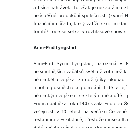
a tisíce nahrávek. To však je nezabránilo 
neúspěšné produkční společnosti (zvané 
finančnímu úřadu, který zatížil skupinu da
tomtéž roce se setkal v rozhlasové show s 
Anni-Frid Lyngstad
Anni-Frid Synni Lyngstad, narozená v 
nejsmutnějších začátků svého života než k
německého vojáka, za což (díky okupaci No
mnoho posměchu a pohrdání. Lidé v její v
německým vojákem, se kterým měla dítě. I p
Fridina babička roku 1947 vzala Fridu do Šv
veřejnosti v 10 letech na večírku Červené
restauraci v Eskilstuně, přestože musela lhát
Poté začala zpívat s velkou skupinou vede