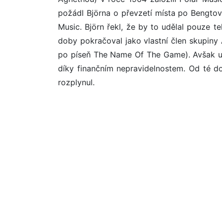
požádl Björna o převzetí místa po Bengtovi
Music. Björn řekl, že by to udělal pouze t
doby pokračoval jako vlastní člen skupiny
po píseň The Name Of The Game). Avšak up
díky finančním nepravidelnostem. Od té d
rozplynul.