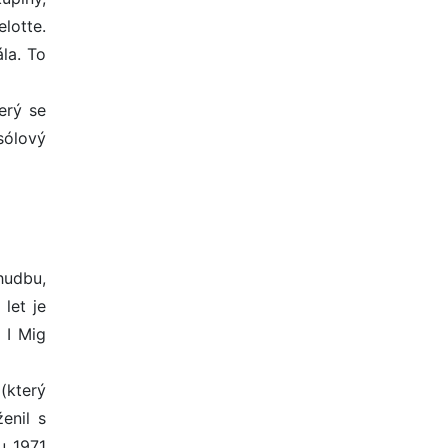
lotte.
la. To
erý se
sólový
hudbu,
let je
 I Mig
(který
enil s
u 1971