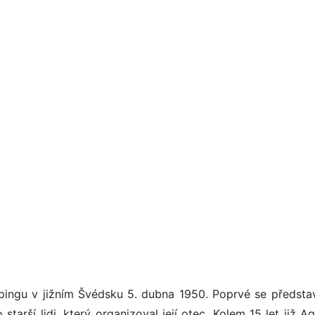
pingu v jižním Švédsku 5. dubna 1950. Poprvé se představ
tarší lidi, který organizoval její otec. Kolem 15 let již A