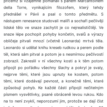
přičemž si vzájemně pomáhali s panem Marcantoinem
della Torre, vynikajícím filozofem, který tehdy
přednášel v Pávii a psal o tomto předmětu. S
nástupem renesance studovali malíři a sochaři pečlivěji
lidské tělo ve snaze zachytit je co nejrealističtěji. Ve
snaze lépe pochopit pohyby končetin, svalů a výrazy
obličeje pitvali mnozí (včetně Leonarda) mrtvá těla.
Leonardo si udělal knihu kreseb rudkou a perem podle
těl, která sám pitval a potom je s nesmírnou pečlivostí
zobrazil. Zakreslil v ní všechny kosti a k těm potom
připojil po pořádku všechny šlachy a pokryl je svaly,
nejprve těmi, které jsou upnuty ke kostem, potom
těmi, které dodávají pevnost, a konečně těmi, které
způsobují pohyb. Ke každé části připojil nečitelným
písmem vysvětlivky, psané obráceně levou rukou. Kdo
na to není zvyklí, neporozumí jim, protože se dají číst