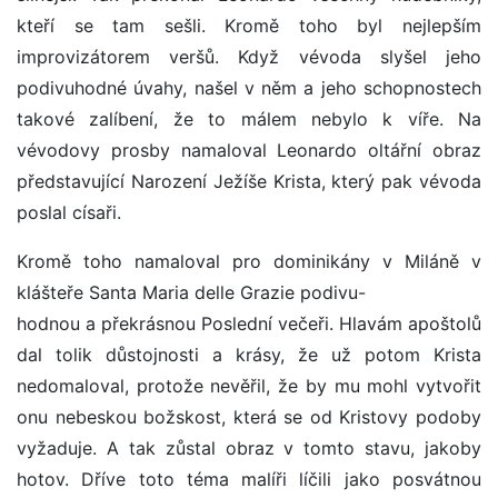
kteří se tam sešli. Kromě toho byl nejlepším
improvizátorem veršů. Když vévoda slyšel jeho
podivuhodné úvahy, našel v něm a jeho schopnostech
takové zalíbení, že to málem nebylo k víře. Na
vévodovy prosby namaloval Leonardo oltářní obraz
představující Narození Ježíše Krista, který pak vévoda
poslal císaři.
Kromě toho namaloval pro dominikány v Miláně v
klášteře Santa Maria delle Grazie podivu-
hodnou a překrásnou Poslední večeři. Hlavám apoštolů
dal tolik důstojnosti a krásy, že už potom Krista
nedomaloval, protože nevěřil, že by mu mohl vytvořit
onu nebeskou božskost, která se od Kristovy podoby
vyžaduje. A tak zůstal obraz v tomto stavu, jakoby
hotov. Dříve toto téma malíři líčili jako posvátnou