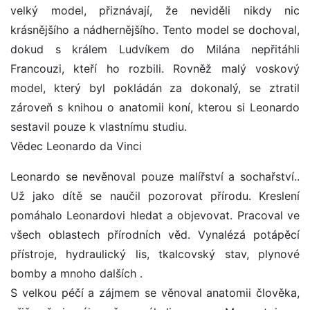
velký model, přiznávají, že neviděli nikdy nic
krásnějšího a nádhernějšího. Tento model se dochoval,
dokud s králem Ludvíkem do Milána nepřitáhli
Francouzi, kteří ho rozbili. Rovněž malý voskový
model, který byl pokládán za dokonalý, se ztratil
zároveň s knihou o anatomii koní, kterou si Leonardo
sestavil pouze k vlastnímu studiu.
Vědec Leonardo da Vinci
Leonardo se nevěnoval pouze malířství a sochařství..
Už jako dítě se naučil pozorovat přírodu. Kreslení
pomáhalo Leonardovi hledat a objevovat. Pracoval ve
všech oblastech přírodních věd. Vynalézá potápěcí
přístroje, hydraulický lis, tkalcovský stav, plynové
bomby a mnoho dalších .
S velkou péčí a zájmem se věnoval anatomii člověka,