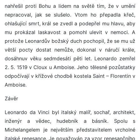
nahřešil proti Bohu a lidem na světě tím, že v umění
nepracoval, jak se slušelo. Vtom ho přepadla křeč,
ohlašující smrt, král se zvedl a podepřel mu hlavu, aby
mu prokázal laskavost a pomohl ulevit v nemoci. A
protože Leonardův božský duch pochopil, že se mu už
větší pocty dostat nemůže, dokonal v náručí krále,
dosáhnuv věku sedmdesáti pěti let. Leonardo zemřel
2. 5. 1519 v Cloux u Amboise. Jeho tělesné pozůstatky
odpočívají v křížové chodbě kostela Saint – Florentin v
Amboise.
Závěr
Leonardo da Vinci byl italský malíř, sochař, architekt,
inženýr a vědec, hudebník a básník. Spolu s
Michelangelem je největším představitelem vrcholné
italské renesance. Je považován za vzor renesančního