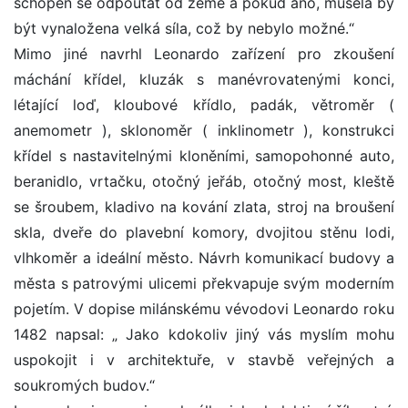
schopen se odpoutat od země a pokud ano, musela by
být vynaložena velká síla, což by nebylo možné.“
Mimo jiné navrhl Leonardo zařízení pro zkoušení
máchání křídel, kluzák s manévrovatenými konci,
létající loď, kloubové křídlo, padák, větroměr (
anemometr ), sklonoměr ( inklinometr ), konstrukci
křídel s nastavitelnými kloněními, samopohonné auto,
beranidlo, vrtačku, otočný jeřáb, otočný most, kleště
se šroubem, kladivo na kování zlata, stroj na broušení
skla, dveře do plavební komory, dvojitou stěnu lodi,
vlhkoměr a ideální město. Návrh komunikací budovy a
města s patrovými ulicemi překvapuje svým moderním
pojetím. V dopise milánskému vévodovi Leonardo roku
1482 napsal: „ Jako kdokoliv jiný vás myslím mohu
uspokojit i v architektuře, v stavbě veřejných a
soukromých budov.“