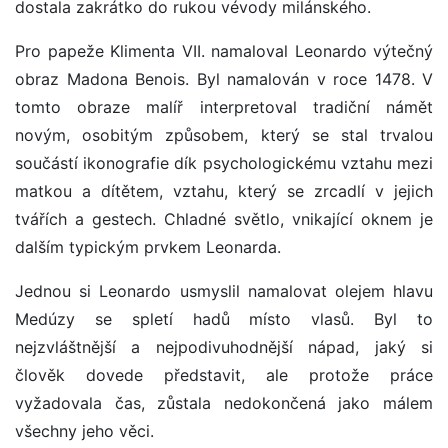
dostala zakrátko do rukou vévody milánského.
Pro papeže Klimenta VII. namaloval Leonardo výtečný
obraz Madona Benois. Byl namalován v roce 1478. V
tomto obraze malíř interpretoval tradiční námět
novým, osobitým způsobem, který se stal trvalou
součástí ikonografie dík psychologickému vztahu mezi
matkou a dítětem, vztahu, který se zrcadlí v jejich
tvářích a gestech. Chladné světlo, vnikající oknem je
dalším typickým prvkem Leonarda.
Jednou si Leonardo usmyslil namalovat olejem hlavu
Medúzy se spletí hadů místo vlasů. Byl to
nejzvláštnější a nejpodivuhodnější nápad, jaký si
člověk dovede představit, ale protože práce
vyžadovala čas, zůstala nedokončená jako málem
všechny jeho věci.