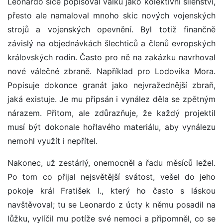
Leonardo sice popisoval válku jako kolektivní šílenství,
přesto ale namaloval mnoho skic nových vojenských
strojů a vojenských opevnění. Byl totiž finančně
závislý na objednávkách šlechticů a členů evropských
královských rodin. Často pro ně na zakázku navrhoval
nové válečné zbraně. Například pro Lodovika Mora.
Popisuje dokonce granát jako nejvražednější zbraň,
jaká existuje. Je mu připsán i vynález děla se zpětným
nárazem. Přitom, ale zdůrazňuje, že každý projektil
musí být dokonale hořlavého materiálu, aby vynálezu
nemohl využít i nepřítel.
Nakonec, už zestárlý, onemocněl a řadu měsíců ležel.
Po tom co přijal nejsvětější svátost, vešel do jeho
pokoje král Fratišek I., který ho často s láskou
navštěvoval; tu se Leonardo z úcty k němu posadil na
lůžku, vylíčil mu potíže své nemoci a připomněl, co se