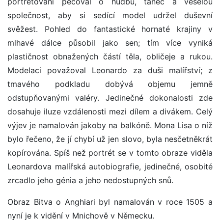
portrétování pečoval o hudbu, tanec a veselou
společnost, aby si sedící model udržel duševní
svěžest. Pohled do fantastické hornaté krajiny v
mlhavé dálce působil jako sen; tím více vyniká
plastičnost obnažených částí těla, obličeje a rukou.
Modelaci považoval Leonardo za duši malířství; z
tmavého podkladu dobývá objemu jemně
odstupňovanými valéry. Jedinečné dokonalosti zde
dosahuje iluze vzdálenosti mezi dílem a divákem. Celý
výjev je namalován jakoby na balkóně. Mona Lisa o níž
bylo řečeno, že jí chybí už jen slovo, byla nesčetněkrát
kopírována. Spíš než portrét se v tomto obraze viděla
Leonardova malířská autobiografie, jedinečné, osobité
zrcadlo jeho génia a jeho nedostupných snů.
Obraz Bitva o Anghiari byl namalován v roce 1505 a
nyní je k vidění v Mnichově v Německu.