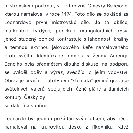
mistrovském portrétu, v Podobizně Ginevry Benciové,
kterou namaloval v roce 1474. Toto dílo se pokládá za
Leonardovo první mistrovské dílo. Je to obličej
markantně tvrdých, poněkud mongoloidních rysů,
jehož studený pohled kontrastuje s lahodností krajiny
a temnou skvrnou jalovcového keře namalovaného
proti světlu. Identifikace modelu s ženou Ameriga
Benciho byla předmětem dlouhé diskuse; na podporu
se uváděl oděv a výraz, svědčící o jejím vdovství.
Obraz je prvním prototypem "sfumata", jemné gradace
světelných valérů, spojujících různé plány a tlumících
kontury. Česky by
se dalo říci kouřma.
Leonardo byl jednou požádán svým otcem, aby něco
namaloval na kruhovitou desku z fíkovníku. Když