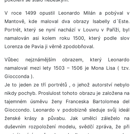
V roce 1499 opustil Leonardo Milán a pobýval v
Mantově, kde maloval dva obrazy Isabelly d´Este.
Portrét, který se nyní nachází v Louvru v Paříži, byl
namalován asi kolem roku 1500, který podle slov
Lorenza de Pavia ji věrně zpodobňoval.
Vůbec nejznámějším obrazem, který Leonardo
namaloval mezi lety 1503 – 1506 je Mona Lisa ( tzv.
Giocconda ).
Je to jeden ze tří portrétů , o jehož autorství nebylo
nikdy pochyb. Proslulost tohoto obrazu je založena na
tajemném úsměvu ženy Franceska Bartolomea del
Gioccondo. Leonardo v podobizně sleduje svůj ideál
ženské krásy a půvabu. Jak umělci záleželo na
duševním rozpoložení modelu, svědčí zpráva, že při