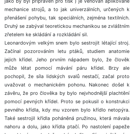
jako by byl připraven pro tisk ) je věnován aplikované
mechanice strojů, a to jak univerzálních, určených k
přenášení pohybu, tak speciálních, zejména textilních.
Druhý se zabýval teoretickou mechanikou se zvláštním
zřetelem ke skládání a rozkládání sil.
Leonardovým velkým snem bylo sestrojit létající stroj.
Začínal pozorováním letu ptáků, studiem anatomie
jejich křídel. Jeho prvním nápadem bylo, že člověk
může létat pomocí mávání páru křídel. Brzy ale
pochopil, že síla lidských svalů nestačí, začal proto
uvažovat o mechanickém pohonu. Nakonec došel k
závěru, že pro člověka by bylo nejvhodnější plachtění
pomocí pevných křídel. Proto se pokusil o konstrukci
pevného křídla, kdy mu vzorem bylo křídlo netopýra.
Také sestrojil křídla poháněná pružinou, která mávala
nahoru a dolu, jako křídla ptačí. Po nastolení papeže