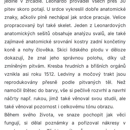
jedině v zrcadle. Leonardo prováděl všech přes 30
pitev skoro potají. U srdce vykreslil dobře anatomické
znaky, ačkoliv plně nechápal jak srdce pracuje. Velice
propracovaný byl také skelet. Jeden z Leonardových
anatomických sešitů obsahuje analýzu svalů, ale také
zajímavé anatomické srovnání kostry zadní končetiny
koně a nohy člověka. Skici lidského plodu v děloze
dokazují, že znal jeho správnou polohu, díky už
zmíněným pitvám. Kresba hrudních a břišních orgánů
vznikla asi roku 1512. Ledviny a močový trakt jsou
reprodukovány přesně podle pitvaných těl. Než
namočil štětec do barvy, vše si pečlivě rozvrhl a navrhl
náčrty např. rukou, jimž také věnoval svou studii, ale
také věnoval pozornost i celkovému tónu obrazu.
Během svého života, ve snaze pochopit jak věci
fungují, si dělal poznámky a pořizoval nákresy v