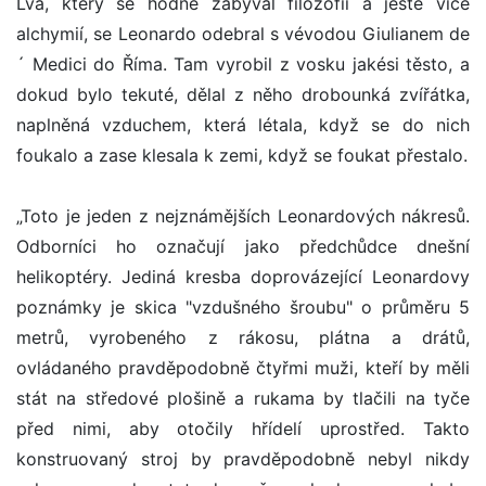
Lva, který se hodně zabýval filozofií a ještě více
alchymií, se Leonardo odebral s vévodou Giulianem de
´ Medici do Říma. Tam vyrobil z vosku jakési těsto, a
dokud bylo tekuté, dělal z něho drobounká zvířátka,
naplněná vzduchem, která létala, když se do nich
foukalo a zase klesala k zemi, když se foukat přestalo.
„Toto je jeden z nejznámějších Leonardových nákresů.
Odborníci ho označují jako předchůdce dnešní
helikoptéry. Jediná kresba doprovázející Leonardovy
poznámky je skica "vzdušného šroubu" o průměru 5
metrů, vyrobeného z rákosu, plátna a drátů,
ovládaného pravděpodobně čtyřmi muži, kteří by měli
stát na středové plošině a rukama by tlačili na tyče
před nimi, aby otočily hřídelí uprostřed. Takto
konstruovaný stroj by pravděpodobně nebyl nikdy