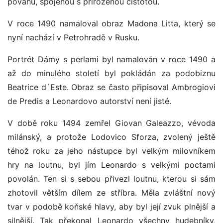
povahu, spojenou s přirozenou čistotou.
V roce 1490 namaloval obraz Madona Litta, který se
nyní nachází v Petrohradě v Rusku.
Portrét Dámy s perlami byl namalován v roce 1490 a
až do minulého století byl pokládán za podobiznu
Beatrice d´Este. Obraz se často připisoval Ambrogiovi
de Predis a Leonardovo autorství není jisté.
V době roku 1494 zemřel Giovan Galeazzo, vévoda
milánský, a protože Lodovico Sforza, zvolený ještě
téhož roku za jeho nástupce byl velkým milovníkem
hry na loutnu, byl jím Leonardo s velkými poctami
povolán. Ten si s sebou přivezl loutnu, kterou si sám
zhotovil větším dílem ze stříbra. Měla zvláštní nový
tvar v podobě koňské hlavy, aby byl její zvuk plnější a
silnější. Tak překonal Leonardo všechny hudebníky,