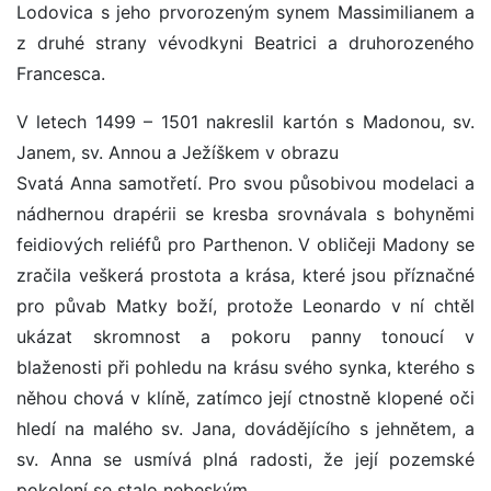
Lodovica s jeho prvorozeným synem Massimilianem a
z druhé strany vévodkyni Beatrici a druhorozeného
Francesca.
V letech 1499 – 1501 nakreslil kartón s Madonou, sv.
Janem, sv. Annou a Ježíškem v obrazu
Svatá Anna samotřetí. Pro svou působivou modelaci a
nádhernou drapérii se kresba srovnávala s bohyněmi
feidiových reliéfů pro Parthenon. V obličeji Madony se
zračila veškerá prostota a krása, které jsou příznačné
pro půvab Matky boží, protože Leonardo v ní chtěl
ukázat skromnost a pokoru panny tonoucí v
blaženosti při pohledu na krásu svého synka, kterého s
něhou chová v klíně, zatímco její ctnostně klopené oči
hledí na malého sv. Jana, dovádějícího s jehnětem, a
sv. Anna se usmívá plná radosti, že její pozemské
pokolení se stalo nebeským.