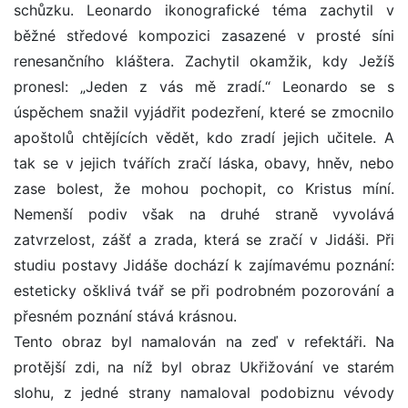
schůzku. Leonardo ikonografické téma zachytil v
běžné středové kompozici zasazené v prosté síni
renesančního kláštera. Zachytil okamžik, kdy Ježíš
pronesl: „Jeden z vás mě zradí.“ Leonardo se s
úspěchem snažil vyjádřit podezření, které se zmocnilo
apoštolů chtějících vědět, kdo zradí jejich učitele. A
tak se v jejich tvářích zračí láska, obavy, hněv, nebo
zase bolest, že mohou pochopit, co Kristus míní.
Nemenší podiv však na druhé straně vyvolává
zatvrzelost, zášť a zrada, která se zračí v Jidáši. Při
studiu postavy Jidáše dochází k zajímavému poznání:
esteticky ošklivá tvář se při podrobném pozorování a
přesném poznání stává krásnou.
Tento obraz byl namalován na zeď v refektáři. Na
protější zdi, na níž byl obraz Ukřižování ve starém
slohu, z jedné strany namaloval podobiznu vévody