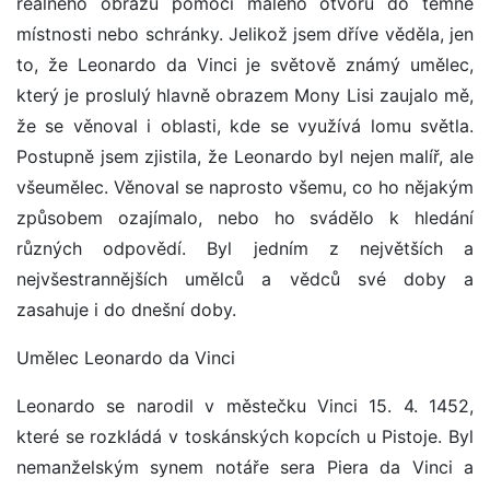
reálného obrazu pomocí malého otvoru do temné
místnosti nebo schránky. Jelikož jsem dříve věděla, jen
to, že Leonardo da Vinci je světově známý umělec,
který je proslulý hlavně obrazem Mony Lisi zaujalo mě,
že se věnoval i oblasti, kde se využívá lomu světla.
Postupně jsem zjistila, že Leonardo byl nejen malíř, ale
všeumělec. Věnoval se naprosto všemu, co ho nějakým
způsobem ozajímalo, nebo ho svádělo k hledání
různých odpovědí. Byl jedním z největších a
nejvšestrannějších umělců a vědců své doby a
zasahuje i do dnešní doby.
Umělec Leonardo da Vinci
Leonardo se narodil v městečku Vinci 15. 4. 1452,
které se rozkládá v toskánských kopcích u Pistoje. Byl
nemanželským synem notáře sera Piera da Vinci a