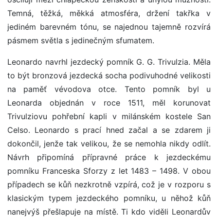
Temná, těžká, měkká atmosféra, držení takřka v
jediném barevném tónu, se najednou tajemně rozvírá
pásmem světla s jedinečným sfumatem.
Leonardo navrhl jezdecký pomník G. G. Trivulzia. Měla
to být bronzová jezdecká socha podivuhodné velikosti
na paměť vévodova otce. Tento pomník byl u
Leonarda objednán v roce 1511, měl korunovat
Trivulziovu pohřební kapli v milánském kostele San
Celso. Leonardo s prací hned začal a se zdarem ji
dokončil, jenže tak velikou, že se nemohla nikdy odlít.
Návrh připomíná přípravné práce k jezdeckému
pomníku Franceska Sforzy z let 1483 – 1498. V obou
případech se kůň nezkrotně vzpírá, což je v rozporu s
klasickým typem jezdeckého pomníku, u něhož kůň
nanejvýš přešlapuje na místě. Ti kdo viděli Leonardův