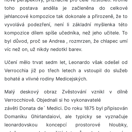
toho postava anděla je začleněna do celkové
jehlancové kompozice tak dokonale a přirozeně, že to
vyvolává podezření, není li základní myšlenka této
kompozice dílem spíše učedníka, než jeho učitele. To
byl důvod, proč se Andrea , rozmrzen, že chlapec umí
víc než on, už nikdy nedotkl barev.
Učení mělo trvat sedm let, Leonardo však odešel od
Verrocchia již po třech letech a vstoupil do služeb
bohaté a vlivné rodiny Medicejských.
Malý deskový obraz Zvěstování vznikl v dílně
Verrocchiově. Objednali si ho vykonavatelé
závěti Donata de´ Medici. Do roku 1875 byl připisován
Domaniku Ghirlandaiovi, ale typicky se vyznačuje
leonardovskou koncepcí prostorové hloubky,