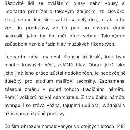
Rázovité lidi se zvláštními vlasy nebo vousy si
Leonardo prohlížel s takovým zaujetím, že člověka,
který se mu líbil sledoval třeba celý den, a tak si ho
vryl do představy, že ho pak po návratu domů
nakreslil, jako by ho měl před sebou. Takovýmto
způsobem vznikla řada hlav mužských i ženských.
Leonardo začal malovat Klanění tří králů, kde bylo
mnoho krásných věcí, zvláště hlav. Obraz jenž jako
jeho jiné jeho práce zůstal nedokončen, je neobyčejně
důležitý pro studium malířovi techniky. Zaznamenal
zásadní změnu v pojetí tohoto tradičního námětu.
Pomíjí veškerý naivní exorcismus. Z tradičního námětu
evangelií se stává vážná, tajuplná událost, uvádějící v
úžas shromážděné postavy.
Dalším obrazem namalovaným ve stejných letech 1481