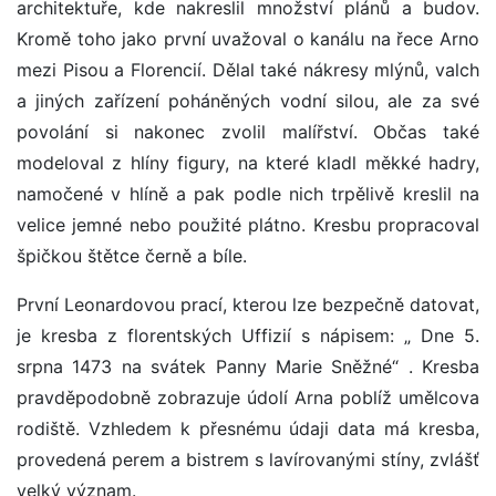
architektuře, kde nakreslil množství plánů a budov.
Kromě toho jako první uvažoval o kanálu na řece Arno
mezi Pisou a Florencií. Dělal také nákresy mlýnů, valch
a jiných zařízení poháněných vodní silou, ale za své
povolání si nakonec zvolil malířství. Občas také
modeloval z hlíny figury, na které kladl měkké hadry,
namočené v hlíně a pak podle nich trpělivě kreslil na
velice jemné nebo použité plátno. Kresbu propracoval
špičkou štětce černě a bíle.
První Leonardovou prací, kterou lze bezpečně datovat,
je kresba z florentských Uffizií s nápisem: „ Dne 5.
srpna 1473 na svátek Panny Marie Sněžné“ . Kresba
pravděpodobně zobrazuje údolí Arna poblíž umělcova
rodiště. Vzhledem k přesnému údaji data má kresba,
provedená perem a bistrem s lavírovanými stíny, zvlášť
velký význam.