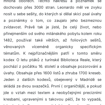
mnoha oborech. Těchto nákresů a poznámek se
dochovalo přes 3000 stran. Leonardo měl ve zvyku
nosit u sebe sešity, do kterých si dělal skici psal úvahy
a poznámky o tom, co zaujalo jeho bezmeznou
zvídavost. Právě tak je jisté, že celý život, nebo
přinejmenším od svého milánského pobytu kolem roku
1482, používal také větších, až foliových sešitů,
věnovaných víceméně organicky specifickým
tématům. K nejpříznačnějším patří v tomto směru
kodex O letu ptáků z turínské Biblioteca Reale, který
pochází z počátku 16. století a obsahuje pozorování a
úvahy. Obsahuje přes 1600 listů a zhruba 1700 kreseb.
Jeden z dalších kodexů, obejevený v Madridě se
skládá ze dvou svazečků. První ( organičtější, a pokud
jde o vztah mezi textem a neobyčejnými precizními
kresbami, upravenými s takovou péčí, že to vypadá,