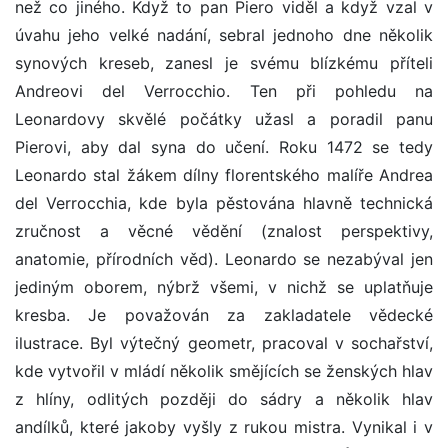
než co jiného. Když to pan Piero viděl a když vzal v
úvahu jeho velké nadání, sebral jednoho dne několik
synových kreseb, zanesl je svému blízkému příteli
Andreovi del Verrocchio. Ten při pohledu na
Leonardovy skvělé počátky užasl a poradil panu
Pierovi, aby dal syna do učení. Roku 1472 se tedy
Leonardo stal žákem dílny florentského malíře Andrea
del Verrocchia, kde byla pěstována hlavně technická
zručnost a věcné vědění (znalost perspektivy,
anatomie, přírodních věd). Leonardo se nezabýval jen
jediným oborem, nýbrž všemi, v nichž se uplatňuje
kresba. Je považován za zakladatele vědecké
ilustrace. Byl výtečný geometr, pracoval v sochařství,
kde vytvořil v mládí několik smějících se ženských hlav
z hlíny, odlitých později do sádry a několik hlav
andílků, které jakoby vyšly z rukou mistra. Vynikal i v