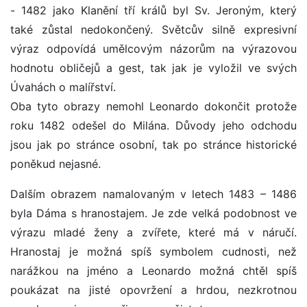
- 1482 jako Klanění tří králů byl Sv. Jeroným, který
také zůstal nedokončený. Světcův silně expresivní
výraz odpovídá umělcovým názorům na výrazovou
hodnotu obličejů a gest, tak jak je vyložil ve svých
Úvahách o malířství.
Oba tyto obrazy nemohl Leonardo dokončit protože
roku 1482 odešel do Milána. Důvody jeho odchodu
jsou jak po stránce osobní, tak po stránce historické
poněkud nejasné.
Dalším obrazem namalovaným v letech 1483 – 1486
byla Dáma s hranostajem. Je zde velká podobnost ve
výrazu mladé ženy a zvířete, které má v náručí.
Hranostaj je možná spíš symbolem cudnosti, než
narážkou na jméno a Leonardo možná chtěl spíš
poukázat na jisté opovržení a hrdou, nezkrotnou