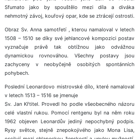
Sfumato jako by spouštělo mezi díla a diváka
nehmotný závoj, kouřový opar, kde se ztrácejí ostrosti.
Obraz Sv. Anna samotřetí , kterou namaloval v letech
1508 – 1510 se díky své jehlancové kompozici postav
vyznačuje právě tak obtížnou jako odvážnou
dynamickou rovnováhou. Všechny postavy jsou
zachyceny v neobyčejně osobitých spontánních
pohybech.
Poslední Leonardovo mistrovské dílo, které namaloval
v letech 1513 – 1516 se jmenuje
Sv. Jan Křtitel. Provedl ho podle všeobecného názoru
celé vlastní rukou. Pomocí rentgenu byl na něm roku
1962 objeven Leonardův jediný nepochybný podpis.
Rysy světce, stejně znepokojivého jako Mona Lisa,
oscilují mezi chlapeckou ženskostí a unylou mužností.