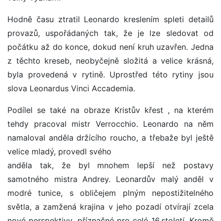
Hodně času ztratil Leonardo kreslením spleti detailů
provazů, uspořádaných tak, že je lze sledovat od
počátku až do konce, dokud není kruh uzavřen. Jedna
z těchto kreseb, neobyčejně složitá a velice krásná,
byla provedená v rytině. Uprostřed této rytiny jsou
slova Leonardus Vinci Accademia.
Podílel se také na obraze Kristův křest , na kterém
tehdy pracoval mistr Verrocchio. Leonardo na něm
namaloval anděla držícího roucho, a třebaže byl ještě
velice mladý, provedl svého
anděla tak, že byl mnohem lepší než postavy
samotného mistra Andrey. Leonardův malý anděl v
modré tunice, s obličejem plným nepostižitelného
světla, a zamžená krajina v jeho pozadí otvírají zcela
nové perspektivy, příznačné pro celé 16.století. Kromě