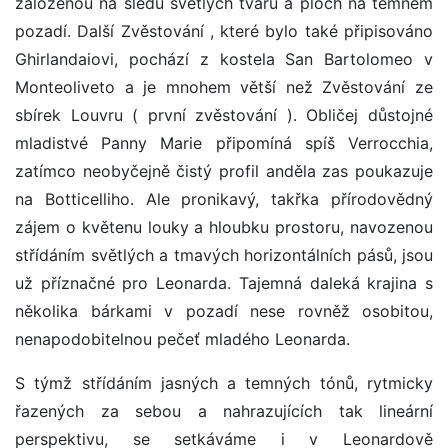
založenou na sledu světlých tvarů a ploch na temném
pozadí. Další Zvěstování , které bylo také připisováno
Ghirlandaiovi, pochází z kostela San Bartolomeo v
Monteoliveto a je mnohem větší než Zvěstování ze
sbírek Louvru ( první zvěstování ). Obličej důstojné
mladistvé Panny Marie připomíná spíš Verrocchia,
zatímco neobyčejně čistý profil anděla zas poukazuje
na Botticelliho. Ale pronikavý, takřka přírodovědný
zájem o květenu louky a hloubku prostoru, navozenou
střídáním světlých a tmavých horizontálních pásů, jsou
už příznačné pro Leonarda. Tajemná daleká krajina s
několika bárkami v pozadí nese rovněž osobitou,
nenapodobitelnou pečeť mladého Leonarda.
S týmž střídáním jasných a temných tónů, rytmicky
řazených za sebou a nahrazujících tak lineární
perspektivu, se setkáváme i v Leonardově