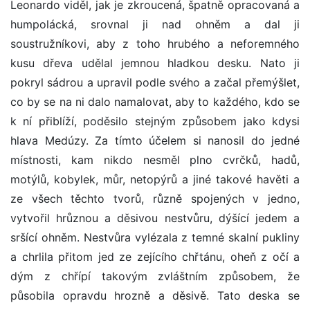
Leonardo viděl, jak je zkroucená, špatně opracovaná a
humpolácká, srovnal ji nad ohněm a dal ji
soustružníkovi, aby z toho hrubého a neforemného
kusu dřeva udělal jemnou hladkou desku. Nato ji
pokryl sádrou a upravil podle svého a začal přemýšlet,
co by se na ni dalo namalovat, aby to každého, kdo se
k ní přiblíží, poděsilo stejným způsobem jako kdysi
hlava Medúzy. Za tímto účelem si nanosil do jedné
místnosti, kam nikdo nesměl plno cvrčků, hadů,
motýlů, kobylek, můr, netopýrů a jiné takové havěti a
ze všech těchto tvorů, různě spojených v jedno,
vytvořil hrůznou a děsivou nestvůru, dýšící jedem a
sršící ohněm. Nestvůra vylézala z temné skalní pukliny
a chrlila přitom jed ze zejícího chřtánu, oheň z očí a
dým z chřípí takovým zvláštním způsobem, že
působila opravdu hrozně a děsivě. Tato deska se