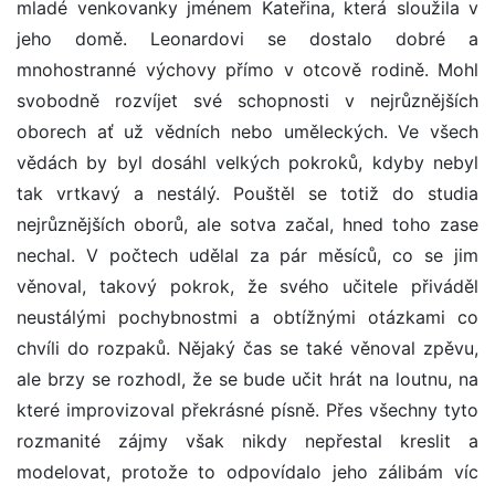
mladé venkovanky jménem Kateřina, která sloužila v
jeho domě. Leonardovi se dostalo dobré a
mnohostranné výchovy přímo v otcově rodině. Mohl
svobodně rozvíjet své schopnosti v nejrůznějších
oborech ať už vědních nebo uměleckých. Ve všech
vědách by byl dosáhl velkých pokroků, kdyby nebyl
tak vrtkavý a nestálý. Pouštěl se totiž do studia
nejrůznějších oborů, ale sotva začal, hned toho zase
nechal. V počtech udělal za pár měsíců, co se jim
věnoval, takový pokrok, že svého učitele přiváděl
neustálými pochybnostmi a obtížnými otázkami co
chvíli do rozpaků. Nějaký čas se také věnoval zpěvu,
ale brzy se rozhodl, že se bude učit hrát na loutnu, na
které improvizoval překrásné písně. Přes všechny tyto
rozmanité zájmy však nikdy nepřestal kreslit a
modelovat, protože to odpovídalo jeho zálibám víc