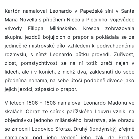
Kartón namaloval Leonardo v Papežské síni v Santa
Maria Novella s příběhem Niccola Picciniho, vojevůdce
vévody Filippa Milánského. Kresba zobrazovala
skupinu jezdců bojujících o prapor a pokládala se za
jedinečné mistrovské dílo vzhledem k podivuhodnému
rozmyslu, s nímž Leonardo půtku provedl. Zuřivost,
zlost, pomstychtivost se na ní totiž zračí nejen v
lidech, ale i v koních, z nichž dva, zaklesnutí do sebe
předníma nohama, na sebe útočí podobně divoce jako
jejich jezdci, zápasící o prapor.
V letech 1506 – 1508 namaloval Leonardo Madonu ve
skalách .Obraz ze sbírek pařížského Louvru vznikl na
objednávku jednoho milánského bratrstva, ale obrazu
se zmocnil Lodovico Sforza. Druhý (londýnský) zřejmě
namaloval pod jeho vedení jeho žák de Predis.