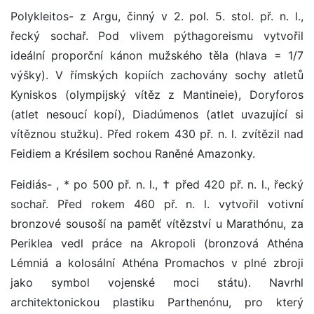
Polykleitos- z Argu, činný v 2. pol. 5. stol. př. n. l.,
řecký sochař. Pod vlivem pýthagoreismu vytvořil
ideální proporční kánon mužského těla (hlava = 1/7
výšky). V římských kopiích zachovány sochy atletů
Kyniskos (olympijský vítěz z Mantineie), Doryforos
(atlet nesoucí kopí), Diadúmenos (atlet uvazující si
vítěznou stužku). Před rokem 430 př. n. l. zvítězil nad
Feidiem a Krésilem sochou Raněné Amazonky.
Feidiás- , * po 500 př. n. l., † před 420 př. n. l., řecký
sochař. Před rokem 460 př. n. l. vytvořil votivní
bronzové sousoší na paměť vítězství u Marathónu, za
Periklea vedl práce na Akropoli (bronzová Athéna
Lémniá a kolosální Athéna Promachos v plné zbroji
jako symbol vojenské moci státu). Navrhl
architektonickou plastiku Parthenónu, pro který