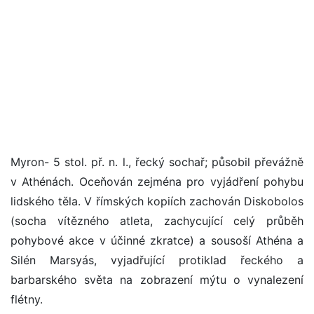
Myron- 5 stol. př. n. l., řecký sochař; působil převážně
v Athénách. Oceňován zejména pro vyjádření pohybu
lidského těla. V římských kopiích zachován Diskobolos
(socha vítězného atleta, zachycující celý průběh
pohybové akce v účinné zkratce) a sousoší Athéna a
Silén Marsyás, vyjadřující protiklad řeckého a
barbarského světa na zobrazení mýtu o vynalezení
flétny.