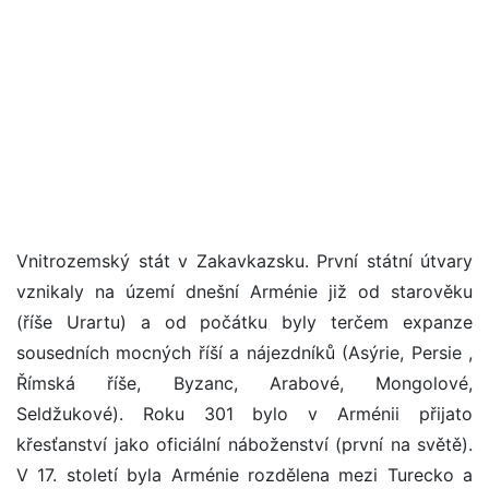
Vnitrozemský stát v Zakavkazsku. První státní útvary
vznikaly na území dnešní Arménie již od starověku
(říše Urartu) a od počátku byly terčem expanze
sousedních mocných říší a nájezdníků (Asýrie, Persie ,
Římská říše, Byzanc, Arabové, Mongolové,
Seldžukové). Roku 301 bylo v Arménii přijato
křesťanství jako oficiální náboženství (první na světě).
V 17. století byla Arménie rozdělena mezi Turecko a