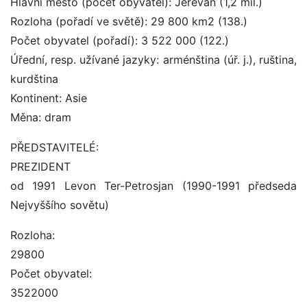
Hlavní město (počet obyvatel): Jerevan (1,2 mil.)
Rozloha (pořadí ve světě): 29 800 km2 (138.)
Počet obyvatel (pořadí): 3 522 000 (122.)
Úřední, resp. užívané jazyky: arménština (úř. j.), ruština,
kurdština
Kontinent: Asie
Měna: dram
PŘEDSTAVITELÉ:
PREZIDENT
od 1991 Levon Ter-Petrosjan (1990-1991 předseda
Nejvyššího sovětu)
Rozloha:
29800
Počet obyvatel:
3522000