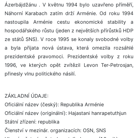
Ázerbájdžánu . V květnu 1994 bylo uzavřeno příměří,
Náhorní Karabach zatím drží Arménie. Od roku 1994
nastoupila Arménie cestu ekonomické stability a
hospodářského růstu (jeden z největších přírůstků HDP
ze států SNS). V roce 1995 se konaly svobodné volby
a byla přijata nová ústava, která omezila rozsáhlé
prezidentské pravomoci. Prezidentské volby z roku
1996, ve kterých opět zvítězil Levon Ter-Petrosjan,
přinesly vlnu politického násilí.
ZÁKLADNÍ ÚDAJE:
Oficiální název (český): Republika Arménie
Oficiální název (originální): Hajastani hanrapetuthjun
Státní zřízení: republika
Členství v mezinár. organizacích: OSN, SNS