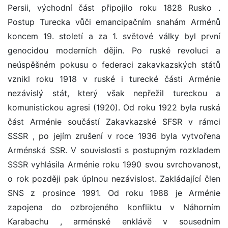
Persii, východní část připojilo roku 1828 Rusko .
Postup Turecka vůči emancipačním snahám Arménů
koncem 19. století a za 1. světové války byl první
genocidou moderních dějin. Po ruské revoluci a
neúspěšném pokusu o federaci zakavkazských států
vznikl roku 1918 v ruské i turecké části Arménie
nezávislý stát, který však nepřežil tureckou a
komunistickou agresi (1920). Od roku 1922 byla ruská
část Arménie součástí Zakavkazské SFSR v rámci
SSSR , po jejím zrušení v roce 1936 byla vytvořena
Arménská SSR. V souvislosti s postupným rozkladem
SSSR vyhlásila Arménie roku 1990 svou svrchovanost,
o rok později pak úplnou nezávislost. Zakládající člen
SNS z prosince 1991. Od roku 1988 je Arménie
zapojena do ozbrojeného konfliktu v Náhorním
Karabachu , arménské enklávě v sousedním