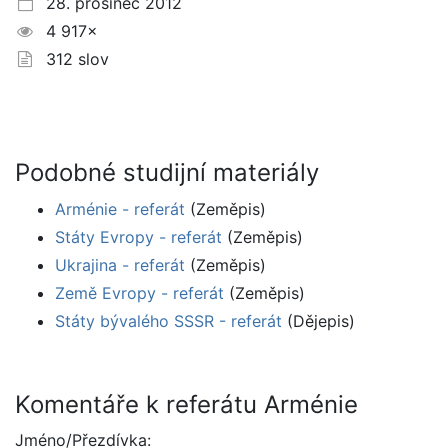
28. prosinec 2012
4 917×
312 slov
Podobné studijní materiály
Arménie - referát
(Zeměpis)
Státy Evropy - referát
(Zeměpis)
Ukrajina - referát
(Zeměpis)
Země Evropy - referát
(Zeměpis)
Státy bývalého SSSR - referát
(Dějepis)
Komentáře k referátu Arménie
Jméno/Přezdívka: