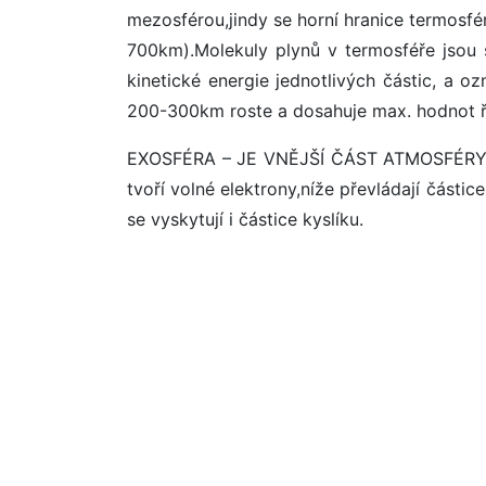
mezosférou,jindy se horní hranice termosfér
700km).Molekuly plynů v termosféře jsou 
kinetické energie jednotlivých částic, a o
200-300km roste a dosahuje max. hodnot ř
EXOSFÉRA – JE VNĚJŠÍ ČÁST ATMOSFÉRY.Plyn
tvoří volné elektrony,níže převládají části
se vyskytují i částice kyslíku.