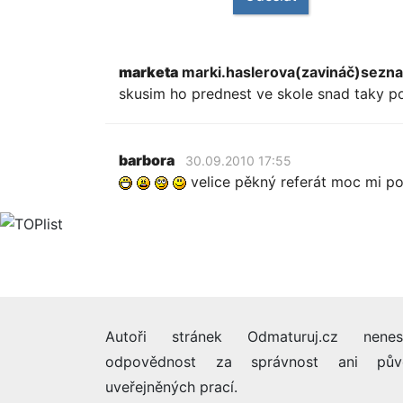
marketa
marki.haslerova(zavináč)sezn
skusim ho prednest ve skole snad taky 
barbora
30.09.2010 17:55
velice pěkný referát moc mi p
Autoři stránek Odmaturuj.cz nenes
odpovědnost za správnost ani pův
uveřejněných prací.