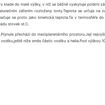
y klade do malé výšky, v níž se běžně vyskytuje polární zá
slunečním zářením rozloženy ionty.Teplota se určuje na z
značuje se proto jako kinetická teplota.Ta v termosféře do
ádu stovek st.C.
ule přechází do meziplanetárního prostoru.Její nejvyšš
ce vodíku,ještě níže směs částic vodíku a helia.Pod výškou