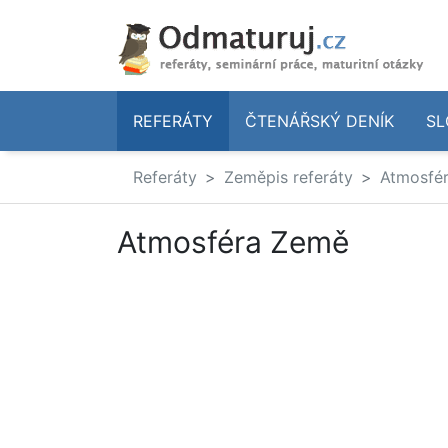
REFERÁTY
ČTENÁŘSKÝ DENÍK
SL
Referáty
Zeměpis referáty
Atmosfé
Atmosféra Země