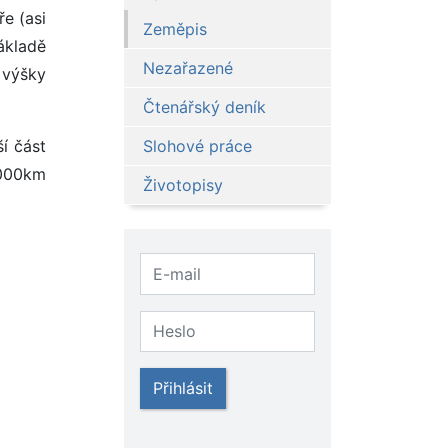
ře (asi
Zeměpis
ákladě
Nezařazené
 výšky
Čtenářský deník
í část
Slohové práce
 1000km
Životopisy
Přihlásit