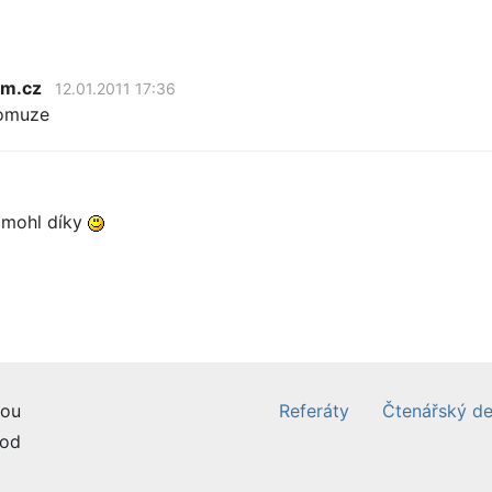
am.cz
12.01.2011 17:36
pomuze
omohl díky
ou
Referáty
Čtenářský de
od