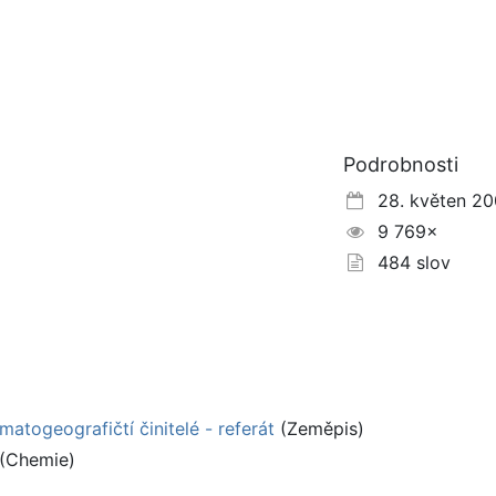
Podrobnosti
28. květen 20
9 769×
484 slov
imatogeografičtí činitelé - referát
(Zeměpis)
(Chemie)