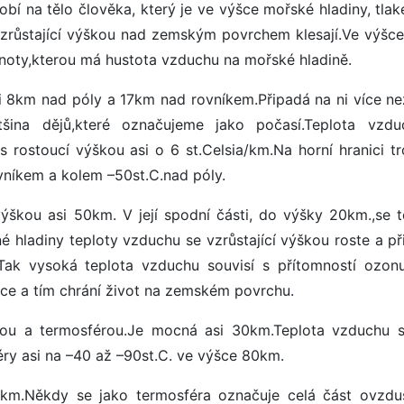
í na tělo člověka, který je ve výšce mořské hladiny, tlak
 vzrůstající výškou nad zemským povrchem klesají.Ve výšc
noty,kterou má hustota vzduchu na mořské hladině.
8km nad póly a 17km nad rovníkem.Připadá na ni více n
tšina dějů,které označujeme jako počasí.Teplota vzd
rostoucí výškou asi o 6 st.Celsia/km.Na horní hranici tr
vníkem a kolem –50st.C.nad póly.
škou asi 50km. V její spodní části, do výšky 20km.,se t
hladiny teploty vzduchu se vzrůstající výškou roste a při
C.Tak vysoká teplota vzduchu souvisí s přítomností ozonu
unce a tím chrání život na zemském povrchu.
ou a termosférou.Je mocná asi 30km.Teplota vzduchu 
éry asi na –40 až –90st.C. ve výšce 80km.
m.Někdy se jako termosféra označuje celá část ovzdu