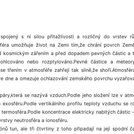
pojený s ní silou přitažlivosti a rozličný do vrstev r
osféra umožňuje život na Zemi tím,že chrání povrch Zem
ed kosmickým zářením a před dopadem pevných částic a t
ohlcováno nebo rozptylováno.Pevné částice a meteory
 třením v atmosféře zahřejí tak silně,že shoří.Atmosfér
 ve dne a omezuje ochlazování zemského povrchu vyzařov
páry,která se nazývá vzduch.Podle jeho složení lze v atm
a exosféru.Podle vertikálního profilu teploty vzduchu se ro
a termosféra.Podle koncentrace elektricky nabitých částic –
vrstvy neutrosféra a ionosféru.
ů tun, ale tři čtvrtiny z toho připadají na její spodní č