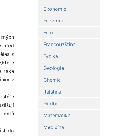
Ekonomie
Filozofie
Film
ůzných
Francouzština
ě před
ěles z
Fyzika
,které
Geologie
a také
áním v
Chemie
Italština
osféře
Hudba
zlišují
 iontů
Matematika
Medicína
ást do