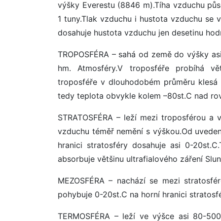
výšky Everestu (8846 m).Tíha vzduchu působ
1 tuny.Tlak vzduchu i hustota vzduchu se
dosahuje hustota vzduchu jen desetinu hod
TROPOSFÉRA – sahá od země do výšky asi 
hm. Atmosféry.V troposféře probíhá vě
troposféře v dlouhodobém průměru klesá s 
tedy teplota obvykle kolem –80st.C nad ro
STRATOSFÉRA – leží mezi troposférou a vý
vzduchu téměř nemění s výškou.Od uvedené 
hranici stratosféry dosahuje asi 0-20st.
absorbuje většinu ultrafialového záření Sl
MEZOSFÉRA – nachází se mezi stratosfér
pohybuje 0-20st.C na horní hranici stratosf
TERMOSFÉRA – leží ve výšce asi 80-500k