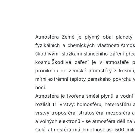
Atmosféra Země je plynný obal planety s
fyzikálních a chemických vlastností.Atm
škodlivými složkami slunečního záření př
kosmu.Škodlivé záření je v atmosféře p
proniknou do zemské atmosféry z kosmu,se
mírní extrémní teploty zemského povrchu
noci.
Atmosféra je tvořena směsí plynů a vodní 
rozlišit tři vrstvy: homosféru, heterosféru 
vrstvy troposféra, stratosféra, mezosféra 
a volných elektronů – se atmosféra dělí na 
Celá atmosféra má hmotnost asi 500 milión