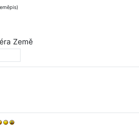
eměpis)
féra Země