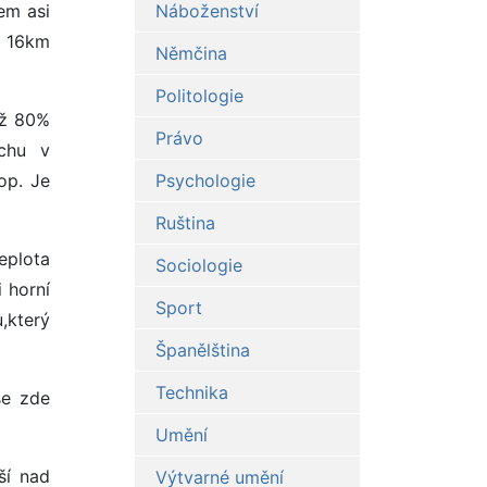
em asi
Náboženství
e 16km
Němčina
Politologie
ež 80%
Právo
uchu v
op. Je
Psychologie
Ruština
eplota
Sociologie
 horní
Sport
,který
Španělština
Technika
se zde
Umění
ší nad
Výtvarné umění