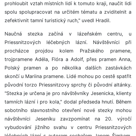
prohloubit vztah místních lidí k tomuto kraji, naučit lidi
spolu spolupracovat na určitém tématu a zviditelnit a
zefektivnit tamní turistický ruch," uvedl Hradil.
Naučná stezka začíná v lázeňském centru, u
Priessnitzových léčebných lázní. Návštěvníci při
procházce projdou kolem Pražského pramene,
trojpramene Adéla, Flóra a Adolf, přes pramen Anna,
Polský pramen a po několika dalších zastávkách
skončí u Mariina pramene. Lidé mohou po cestě spatřit
původní torzo Priessnitzovy sprchy či původní altánky.
"Stezka je určena je pro návštěvníky Jesenicka, klienty
tamních lázní i pro kola," dodal předseda hnutí. Během
sobotního slavnostního otevření nové stezky mohou
návštěvníci Jeseníku zavzpomínat na 20. výročí
vybudování jižního svahu v centru Priessnitzových
léčebných lázní s autorem sochařem Janem Šimkem.