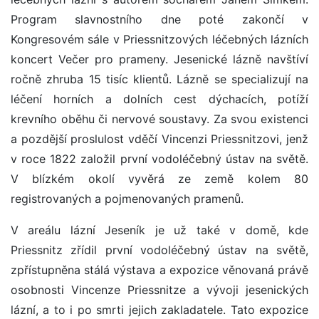
Program slavnostního dne poté zakončí v
Kongresovém sále v Priessnitzových léčebných lázních
koncert Večer pro prameny. Jesenické lázně navštíví
ročně zhruba 15 tisíc klientů. Lázně se specializují na
léčení horních a dolních cest dýchacích, potíží
krevního oběhu či nervové soustavy. Za svou existenci
a pozdější proslulost vděčí Vincenzi Priessnitzovi, jenž
v roce 1822 založil první vodoléčebný ústav na světě.
V blízkém okolí vyvěrá ze země kolem 80
registrovaných a pojmenovaných pramenů.
V areálu lázní Jeseník je už také v domě, kde
Priessnitz zřídil první vodoléčebný ústav na světě,
zpřístupněna stálá výstava a expozice věnovaná právě
osobnosti Vincenze Priessnitze a vývoji jesenických
lázní, a to i po smrti jejich zakladatele. Tato expozice