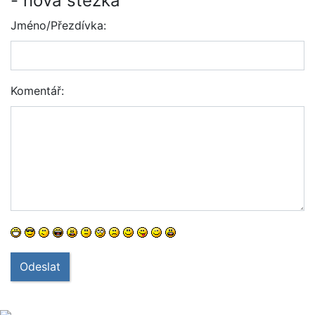
- nová stezka
Jméno/Přezdívka:
Komentář:
Odeslat