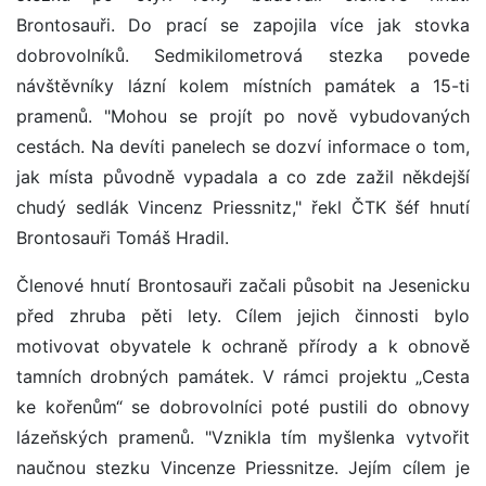
Brontosauři. Do prací se zapojila více jak stovka
dobrovolníků. Sedmikilometrová stezka povede
návštěvníky lázní kolem místních památek a 15-ti
pramenů. "Mohou se projít po nově vybudovaných
cestách. Na devíti panelech se dozví informace o tom,
jak místa původně vypadala a co zde zažil někdejší
chudý sedlák Vincenz Priessnitz," řekl ČTK šéf hnutí
Brontosauři Tomáš Hradil.
Členové hnutí Brontosauři začali působit na Jesenicku
před zhruba pěti lety. Cílem jejich činnosti bylo
motivovat obyvatele k ochraně přírody a k obnově
tamních drobných památek. V rámci projektu „Cesta
ke kořenům“ se dobrovolníci poté pustili do obnovy
lázeňských pramenů. "Vznikla tím myšlenka vytvořit
naučnou stezku Vincenze Priessnitze. Jejím cílem je