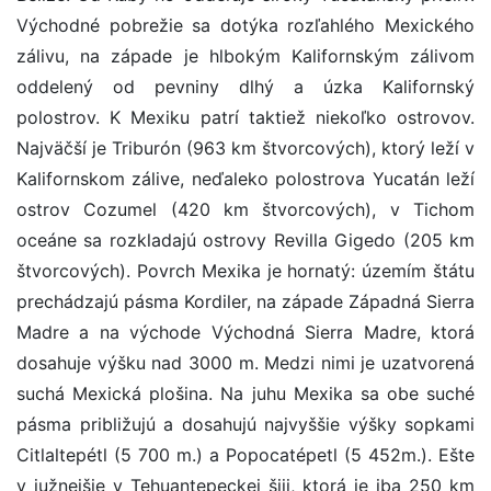
Východné pobrežie sa dotýka rozľahlého Mexického
zálivu, na západe je hlbokým Kalifornským zálivom
oddelený od pevniny dlhý a úzka Kalifornský
polostrov. K Mexiku patrí taktiež niekoľko ostrovov.
Najväčší je Triburón (963 km štvorcových), ktorý leží v
Kalifornskom zálive, neďaleko polostrova Yucatán leží
ostrov Cozumel (420 km štvorcových), v Tichom
oceáne sa rozkladajú ostrovy Revilla Gigedo (205 km
štvorcových). Povrch Mexika je hornatý: územím štátu
prechádzajú pásma Kordiler, na západe Západná Sierra
Madre a na východe Východná Sierra Madre, ktorá
dosahuje výšku nad 3000 m. Medzi nimi je uzatvorená
suchá Mexická plošina. Na juhu Mexika sa obe suché
pásma približujú a dosahujú najvyššie výšky sopkami
Citlaltepétl (5 700 m.) a Popocatépetl (5 452m.). Ešte
v južnejšie v Tehuantepeckej šiji, ktorá je iba 250 km