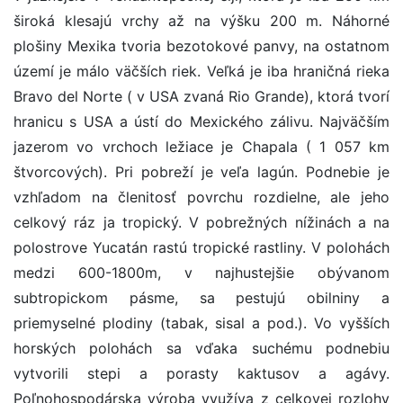
široká klesajú vrchy až na výšku 200 m. Náhorné
plošiny Mexika tvoria bezotokové panvy, na ostatnom
území je málo väčších riek. Veľká je iba hraničná rieka
Bravo del Norte ( v USA zvaná Rio Grande), ktorá tvorí
hranicu s USA a ústí do Mexického zálivu. Najväčším
jazerom vo vrchoch ležiace je Chapala ( 1 057 km
štvorcových). Pri pobreží je veľa lagún. Podnebie je
vzhľadom na členitosť povrchu rozdielne, ale jeho
celkový ráz ja tropický. V pobrežných nížinách a na
polostrove Yucatán rastú tropické rastliny. V polohách
medzi 600-1800m, v najhustejšie obývanom
subtropickom pásme, sa pestujú obilniny a
priemyselné plodiny (tabak, sisal a pod.). Vo vyšších
horských polohách sa vďaka suchému podnebiu
vytvorili stepi a porasty kaktusov a agávy.
Poľnohospodárska výroba využíva z celkovej rozlohy