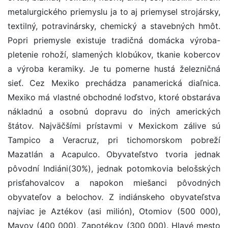
metalurgického priemyslu ja to aj priemysel strojársky,
textilný, potravinársky, chemický a stavebných hmôt.
Popri priemysle existuje tradičná domácka výroba-
pletenie rohoží, slamených klobúkov, tkanie kobercov
a výroba keramiky. Je tu pomerne hustá železničná
sieť. Cez Mexiko prechádza panamerická diaľnica.
Mexiko má vlastné obchodné loďstvo, ktoré obstaráva
nákladnú a osobnú dopravu do iných amerických
štátov. Najväčšími prístavmi v Mexickom zálive sú
Tampico a Veracruz, pri tichomorskom pobreží
Mazatlán a Acapulco. Obyvateľstvo tvoria jednak
pôvodní Indiáni(30%), jednak potomkovia belošských
prisťahovalcov a napokon miešanci pôvodných
obyvateľov a belochov. Z indiánskeho obyvateľstva
najviac je Aztékov (asi milión), Otomiov (500 000),
Mayov (400 000), Zapotékov (300 000). Hlavé mesto