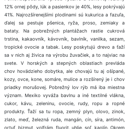
12% ornej pôdy, lúk a pasienkov je 40%, lesy pokrývajú
41%. Najrozšírenejšími plodinami sú kukurica a fazuľa,
ďalej sa pestuje pšenica, ryža, proso, zemiaky a
bataty. Na pobrežných plantážach rastie cukrová
trstina, kakaovník, kávovník, bavlník, vanilka, sezam,
tropické ovocie a tabak. Lesy poskytujú drevo a ťaží
sa v nich aj živica na výrobu žuvačiek, a to najviac na
svete. V horských a stepných oblastiach prevláda
chov hovädzieho dobytka, ale chovajú tu aj ošípané,
kozy, ovce, kone, somáre, mulice a rozšírený je i chov
priadky morušovej. Pobrežný lov rýb má iba miestna
význam. Mexiko vyváža bavlnu a iné textilné vlákna,
cukor, kávu, zeleninu, ovocie, rudy, ropu a ropné
produkty. Ťaží sa tu ropa, zemný plyn, olovo, zinok,
zlato, meď, železná ruda, mangán, cín, síra, antimón,
ortuť, bizmut, volfrám, fluorit, uhlie, soľ, kaolín. Okrem