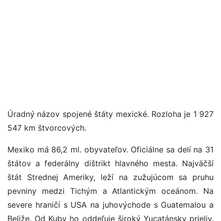
Úradný názov spojené štáty mexické. Rozloha je 1 927
547 km štvorcových.
Mexiko má 86,2 ml. obyvateľov. Oficiálne sa delí na 31
štátov a federálny dištrikt hlavného mesta. Najväčší
štát Strednej Ameriky, leží na zužujúcom sa pruhu
pevniny medzi Tichým a Atlantickým oceánom. Na
severe hraničí s USA na juhovýchode s Guatemalou a
Beliže. Od Kuby ho oddeľuje široký Yucatánsky prieliv.