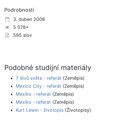
Podrobnosti
3. duben 2008
5 078×
595 slov
Podobné studijní materiály
7 divů světa - referát
(Zeměpis)
Mexico City - referát
(Zeměpis)
Mexiko - referát
(Zeměpis)
Mexiko - referát
(Zeměpis)
Kurt Lewin - životopis
(Životopisy)