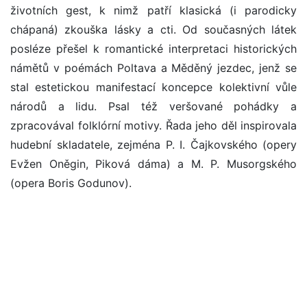
životních gest, k nimž patří klasická (i parodicky
chápaná) zkouška lásky a cti. Od současných látek
posléze přešel k romantické interpretaci historických
námětů v poémách Poltava a Měděný jezdec, jenž se
stal estetickou manifestací koncepce kolektivní vůle
národů a lidu. Psal též veršované pohádky a
zpracovával folklórní motivy. Řada jeho děl inspirovala
hudební skladatele, zejména P. I. Čajkovského (opery
Evžen Oněgin, Piková dáma) a M. P. Musorgského
(opera Boris Godunov).