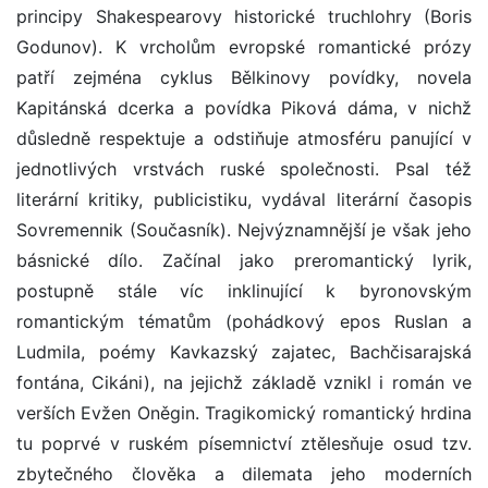
principy Shakespearovy historické truchlohry (Boris
Godunov). K vrcholům evropské romantické prózy
patří zejména cyklus Bělkinovy povídky, novela
Kapitánská dcerka a povídka Piková dáma, v nichž
důsledně respektuje a odstiňuje atmosféru panující v
jednotlivých vrstvách ruské společnosti. Psal též
literární kritiky, publicistiku, vydával literární časopis
Sovremennik (Současník). Nejvýznamnější je však jeho
básnické dílo. Začínal jako preromantický lyrik,
postupně stále víc inklinující k byronovským
romantickým tématům (pohádkový epos Ruslan a
Ludmila, poémy Kavkazský zajatec, Bachčisarajská
fontána, Cikáni), na jejichž základě vznikl i román ve
verších Evžen Oněgin. Tragikomický romantický hrdina
tu poprvé v ruském písemnictví ztělesňuje osud tzv.
zbytečného člověka a dilemata jeho moderních