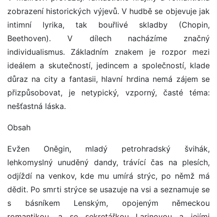
zobrazení historických výjevů. V hudbě se objevuje jak
intimní lyrika, tak bouřlivé skladby (Chopin,
Beethoven). V dílech nacházíme značný
individualismus. Základním znakem je rozpor mezi
ideálem a skutečností, jedincem a společností, klade
důraz na city a fantasii, hlavní hrdina nemá zájem se
přizpůsobovat, je netypický, vzporný, časté téma:
nešťastná láska.
Obsah
Evžen Oněgin, mladý petrohradský švihák,
lehkomyslný unuděný dandy, trávící čas na plesích,
odjíždí na venkov, kde mu umírá strýc, po němž má
dědit. Po smrti strýce se usazuje na vsi a seznamuje se
s básníkem Lenským, opojeným německou
romantikou, a se sekretářkou Larinovou a jejími