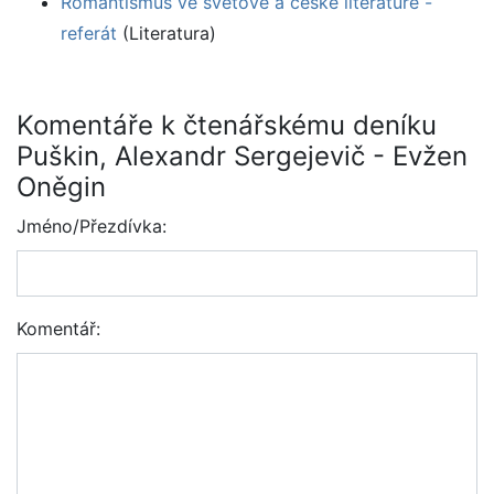
Romantismus ve světové a české literatuře -
referát
(Literatura)
Komentáře k čtenářskému deníku
Puškin, Alexandr Sergejevič - Evžen
Oněgin
Jméno/Přezdívka:
Komentář: