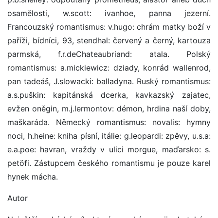
osamělosti, w.scott: ivanhoe, panna jezerní.
Francouzský romantismus: v.hugo: chrám matky boží v
paříži, bídníci, 93, stendhal: červený a černý, kartouza
parmská, f.r.deChateaubriand: atala. Polský
romantismus: a.mickiewicz: dziady, konrád wallenrod,
pan tadeáš, J.slowacki: balladyna. Ruský romantismus:
a.s.puškin: kapitánská dcerka, kavkazský zajatec,
evžen oněgin, m.j.lermontov: démon, hrdina naší doby,
maškaráda. Německý romantismus: novalis: hymny
noci, h.heine: kniha písní, itálie: g.leopardi: zpěvy, u.s.a:
e.a.poe: havran, vraždy v ulici morgue, maďarsko: s.
petöfi. Zástupcem českého romantismu je pouze karel
hynek mácha.
Autor