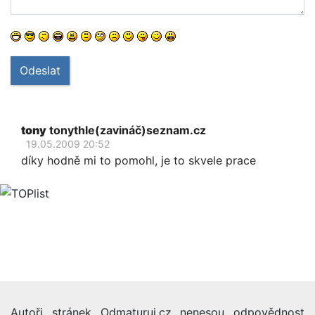
Odeslat
tony
tonythle(zavináč)seznam.cz
19.05.2009 20:52
díky hodně mi to pomohl, je to skvele prace
Autoři stránek Odmaturuj.cz nenesou odpovědnost