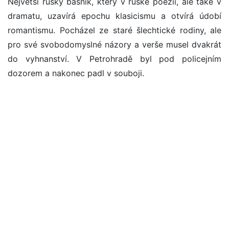
Největší ruský básník, který v ruské poezii, ale také v
dramatu, uzavírá epochu klasicismu a otvírá údobí
romantismu. Pocházel ze staré šlechtické rodiny, ale
pro své svobodomyslné názory a verše musel dvakrát
do vyhnanství. V Petrohradě byl pod policejním
dozorem a nakonec padl v souboji.