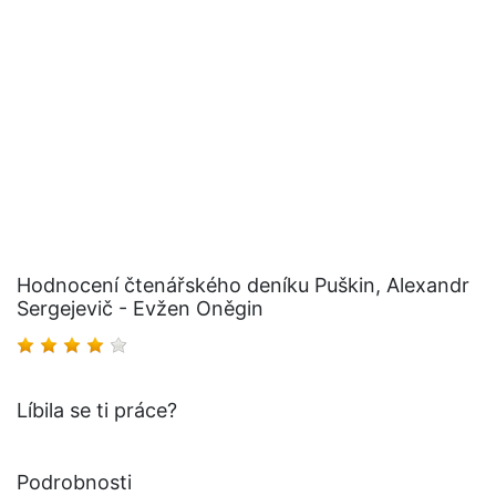
Hodnocení čtenářského deníku Puškin, Alexandr
Sergejevič - Evžen Oněgin
Líbila se ti práce?
Podrobnosti