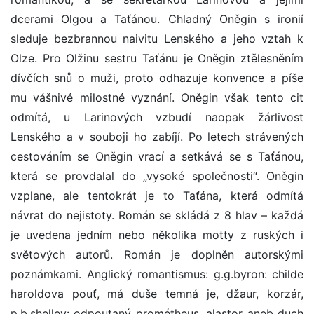
dcerami Olgou a Taťánou. Chladný Oněgin s ironií
sleduje bezbrannou naivitu Lenského a jeho vztah k
Olze. Pro Olžinu sestru Taťánu je Oněgin ztělesněním
dívčích snů o muži, proto odhazuje konvence a píše
mu vášnivé milostné vyznání. Oněgin však tento cit
odmítá, u Larinových vzbudí naopak žárlivost
Lenského a v souboji ho zabíjí. Po letech strávených
cestováním se Oněgin vrací a setkává se s Taťánou,
která se provdalal do „vysoké společnosti“. Oněgin
vzplane, ale tentokrát je to Taťána, která odmítá
návrat do nejistoty. Román se skládá z 8 hlav – každá
je uvedena jedním nebo několika motty z ruských i
světových autorů. Román je doplněn autorskými
poznámkami. Anglický romantismus: g.g.byron: childe
haroldova pouť, má duše temná je, džaur, korzár,
p.b.shelley: odpoutaný prométheus, alastor aneb duch