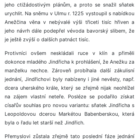
jeho ctižádostivým plánům, a proto se snažil sňatek
urychlit. Na sněmu v Ulmu r. 1225 vystoupil s nabídkou
Anežčina věna v nebývalé výši třiceti tisíc hřiven a
jeho návrh dále podepřel vévoda bavorský slibem, že
je ještě zvýší o dalších patnáct tisíc.
Protivníci ovšem neskládali ruce v klín a přiměli
dokonce mladého Jindřicha k prohlášení, že Anežku za
manželku nechce. Zároveň probíhala další zákulisní
jednání, Jindřichovi byly nabízeny i jiné nevěsty, např.
dcera uherského krále, který se zřejmě nijak neohlížel
na zájem vlastní neteře. Posléze se podařilo získat
císařův souhlas pro novou variantu: sňatek Jindřicha s
Leopoldovou dcerou Markétou Babenberskou, která
byla o řadu let starší než Jindřich.
Přemyslovi zůstala zřejmě tato poslední fáze jednání