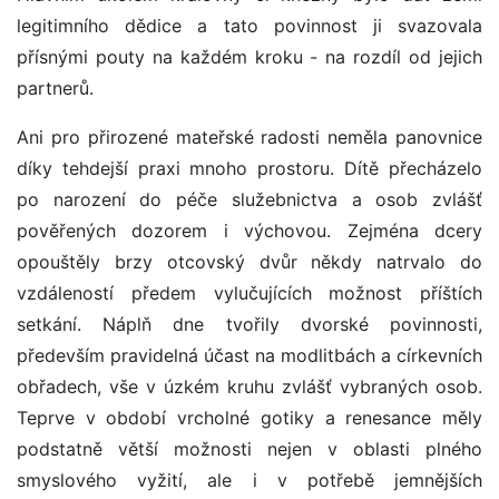
legitimního dědice a tato povinnost ji svazovala
přísnými pouty na každém kroku - na rozdíl od jejich
partnerů.
Ani pro přirozené mateřské radosti neměla panovnice
díky tehdejší praxi mnoho prostoru. Dítě přecházelo
po narození do péče služebnictva a osob zvlášť
pověřených dozorem i výchovou. Zejména dcery
opouštěly brzy otcovský dvůr někdy natrvalo do
vzdáleností předem vylučujících možnost příštích
setkání. Náplň dne tvořily dvorské povinnosti,
především pravidelná účast na modlitbách a církevních
obřadech, vše v úzkém kruhu zvlášť vybraných osob.
Teprve v období vrcholné gotiky a renesance měly
podstatně větší možnosti nejen v oblasti plného
smyslového vyžití, ale i v potřebě jemnějších