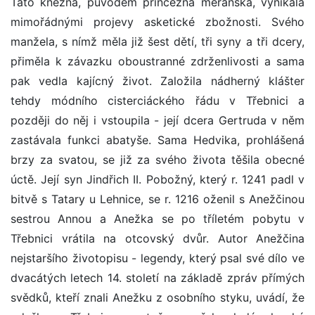
Tato kněžna, původem princezna meránská, vynikala
mimořádnými projevy asketické zbožnosti. Svého
manžela, s nímž měla již šest dětí, tři syny a tři dcery,
přiměla k závazku oboustranné zdrženlivosti a sama
pak vedla kajícný život. Založila nádherný klášter
tehdy módního cisterciáckého řádu v Třebnici a
později do něj i vstoupila - její dcera Gertruda v něm
zastávala funkci abatyše. Sama Hedvika, prohlášená
brzy za svatou, se již za svého života těšila obecné
úctě. Její syn Jindřich II. Pobožný, který r. 1241 padl v
bitvě s Tatary u Lehnice, se r. 1216 oženil s Anežčinou
sestrou Annou a Anežka se po tříletém pobytu v
Třebnici vrátila na otcovský dvůr. Autor Anežčina
nejstaršího životopisu - legendy, který psal své dílo ve
dvacátých letech 14. století na základě zpráv přímých
svědků, kteří znali Anežku z osobního styku, uvádí, že