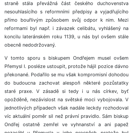
straně stála převážná část českého duchovenstva
nesouhlasícího s reformními předpisy a vyjadřujícího
přímo bouřlivým způsobem svůj odpor k nim. Mezi
reformami byl např. i závazek celibátu, vyhlášený na
koncilu lateránském roku 1139, u nás byl ovšem stále
obecně nedodržovaný.
V tomto sporu s biskupem Ondřejem musel ovšem
Přemysl I. posléze ustoupit, protože hájil pozice dávno
překonané. Podařilo se mu však kompromisní dohodou
do budoucna zachovat alespoň některé pozůstatky
staré praxe. V zásadě si tedy i u nás církev, byť
opožděně, nezávislost na světské moci vybojovala. V
jednotlivých případech však nadále leckdy rozhodoval
víc aktuální poměr sil než právní pravidlo. Sám biskup
Ondřej ostatně zemřel ve vyhnanství a ani papež
nezasáhl u Přemysla v jeho prospěch, protože byl