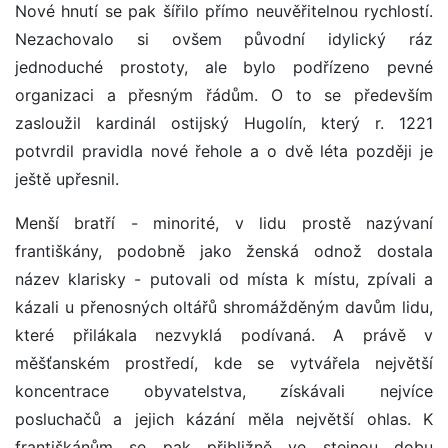
Nové hnutí se pak šířilo přímo neuvěřitelnou rychlostí.
Nezachovalo si ovšem původní idylický ráz
jednoduché prostoty, ale bylo podřízeno pevné
organizaci a přesným řádům. O to se především
zasloužil kardinál ostijský Hugolín, který r. 1221
potvrdil pravidla nové řehole a o dvě léta později je
ještě upřesnil.
Menší bratří - minorité, v lidu prostě nazývaní
františkány, podobně jako ženská odnož dostala
název klarisky - putovali od místa k místu, zpívali a
kázali u přenosných oltářů shromážděným davům lidu,
které přilákala nezvyklá podívaná. A právě v
měšťanském prostředí, kde se vytvářela největší
koncentrace obyvatelstva, získávali nejvíce
posluchačů a jejich kázání měla největší ohlas. K
františkánům se pak přibližně ve stejnou dobu