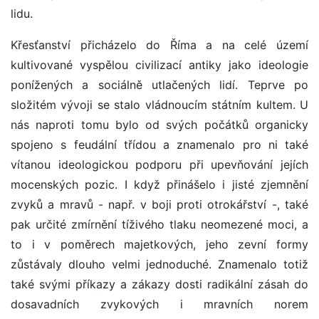
lidu.
Křesťanství přicházelo do Říma a na celé území
kultivované vyspělou civilizací antiky jako ideologie
ponížených a sociálně utlačených lidí. Teprve po
složitém vývoji se stalo vládnoucím státním kultem. U
nás naproti tomu bylo od svých počátků organicky
spojeno s feudální třídou a znamenalo pro ni také
vítanou ideologickou podporu při upevňování jejích
mocenských pozic. I když přinášelo i jisté zjemnění
zvyků a mravů - např. v boji proti otrokářství -, také
pak určité zmírnění tíživého tlaku neomezené moci, a
to i v poměrech majetkových, jeho zevní formy
zůstávaly dlouho velmi jednoduché. Znamenalo totiž
také svými příkazy a zákazy dosti radikální zásah do
dosavadních zvykových i mravních norem