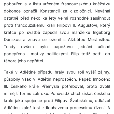
pobouřen a v listu určeném francouzskému kněžstvu
dokonce označil Konstancii za cizoložnici. Neváhal
ostatně před několika lety velmi rozhodně zasáhnout
proti francouzskému králi Filipovi II. Augustovi, který
krátce po svatbě zapudil svou manželku Ingeborg
Dánskou a znovu se oženil s Alžbětou Meránsltou.
Tehdy ovšem bylo papežovo jednání účinně
podepřeno i motivy politickými. Filip totiž patřil do
tábora jeho nepřátel.
Také v Adlétině případu hrály svou roli vyšší zájmy,
působily však v Adlétin neprospěch. Papež Innocenc
III. českého krále Přemysla potřeboval, proto zvolil
mírnější formu zákroku. Poněvadž chtěl získat českého
krále jako spojence proti Filipovi Švábskému, odkázal
Adlétinu záležitost zdlouhavému procesnímu řízení. A