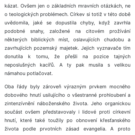
kázat. Ovšem jen o základních mravních otázkách, ne
o teologických problémech. Církev si totiž v této době
uvědomila, jaké se dopustila chyby, když zavrhla
podobné snahy, založené na citovém prožívání
některých biblických míst, oslavujících chudobu a
zavrhujících pozemský majetek. Jejich vyznavače tím
donutila k tomu, že přešli na pozice tajných
neposlušných kacířů. A ty pak musila s velikou
námahou potlačovat.
Oba řády byly zároveň výrazným prvkem mocného
dobového hnutí usilujícího o všestranné prohloubení a
zintenzívnění náboženského života. Jeho organickou
součást ovšem představovaly i lidové proti církevní
hnutí, které také toužily po obnovení křesťanského
života podle prvotních zásad evangelia. A proto