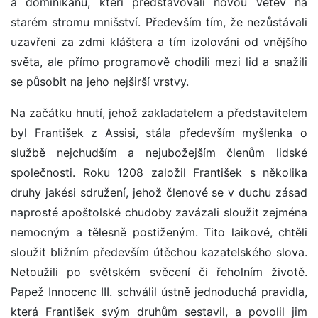
a dominikánů, kteří představovali novou větev na
starém stromu mnišství. Především tím, že nezůstávali
uzavřeni za zdmi kláštera a tím izolováni od vnějšího
světa, ale přímo programově chodili mezi lid a snažili
se působit na jeho nejširší vrstvy.
Na začátku hnutí, jehož zakladatelem a představitelem
byl František z Assisi, stála především myšlenka o
službě nejchudším a nejubožejším členům lidské
společnosti. Roku 1208 založil František s několika
druhy jakési sdružení, jehož členové se v duchu zásad
naprosté apoštolské chudoby zavázali sloužit zejména
nemocným a tělesně postiženým. Tito laikové, chtěli
sloužit bližním především útěchou kazatelského slova.
Netoužili po světském svěcení či řeholním životě.
Papež Innocenc III. schválil ústně jednoduchá pravidla,
která František svým druhům sestavil, a povolil jim