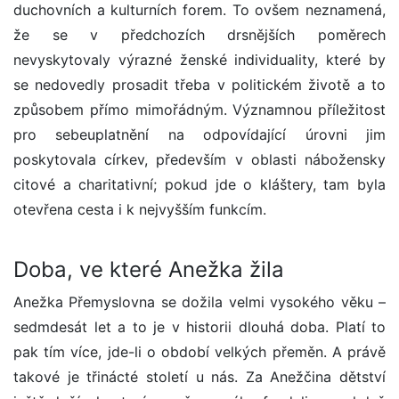
duchovních a kulturních forem. To ovšem neznamená,
že se v předchozích drsnějších poměrech
nevyskytovaly výrazné ženské individuality, které by
se nedovedly prosadit třeba v politickém životě a to
způsobem přímo mimořádným. Významnou příležitost
pro sebeuplatnění na odpovídající úrovni jim
poskytovala církev, především v oblasti nábožensky
citové a charitativní; pokud jde o kláštery, tam byla
otevřena cesta i k nejvyšším funkcím.
Doba, ve které Anežka žila
Anežka Přemyslovna se dožila velmi vysokého věku –
sedmdesát let a to je v historii dlouhá doba. Platí to
pak tím více, jde-li o období velkých přeměn. A právě
takové je třinácté století u nás. Za Anežčina dětství