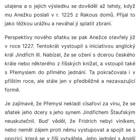
utajena a o jejich výsledku se dověděl až tehdy, když
mu Anežku poslali v r. 1225 z Rakous domů. Přijal to
jako těžkou urážku a neváhal ji splatit zbraní.
Perspektivy nového sňatku se pak Anežce otevřely již
v roce 1227. Tentokrát vystoupil s iniciativou anglický
král Jindřich III. Nabízel, že se ožení s dcerou českého
krále nebo některého z říšských knížat, a vstoupil také
s Přemyslem do přímého jednání. Ta pokračovala i v
příštím roce, ale stále jen v předběžné a nezavazující
formě.
Je zajímavé, že Přemysl nekladl císařovi za vinu, že se
sňatek jeho dcery s jeho synem Jindřichem Štaufským
neuskutečnil. Bud' věděl, že Fridrich nebyl viníkem,
nebo neměl zájem proti němu vystupovat a spojit se s
opozicí, která se v říši vytvářela. Jeho jednání s Anglií