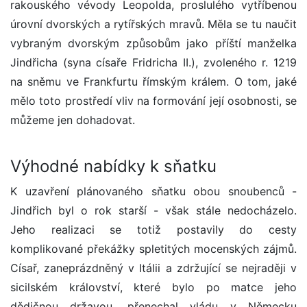
rakouského vévody Leopolda, proslulého vytříbenou
úrovní dvorských a rytířských mravů. Měla se tu naučit
vybraným dvorským způsobům jako příští manželka
Jindřicha (syna císaře Fridricha II.), zvoleného r. 1219
na sněmu ve Frankfurtu římským králem. O tom, jaké
mělo toto prostředí vliv na formování její osobnosti, se
můžeme jen dohadovat.
Výhodné nabídky k sňatku
K uzavření plánovaného sňatku obou snoubenců -
Jindřich byl o rok starší - však stále nedocházelo.
Jeho realizaci se totiž postavily do cesty
komplikované překážky spletitých mocenských zájmů.
Císař, zaneprázdněný v Itálii a zdržující se nejraději v
sicilském království, které bylo po matce jeho
dědičnou državou, přenechal vládu v Německu