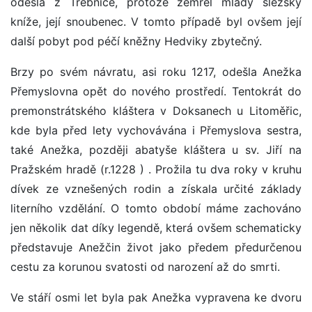
odešla z Třebnice, protože zemřel mladý slezský
kníže, její snoubenec. V tomto případě byl ovšem její
další pobyt pod péčí kněžny Hedviky zbytečný.
Brzy po svém návratu, asi roku 1217, odešla Anežka
Přemyslovna opět do nového prostředí. Tentokrát do
premonstrátského kláštera v Doksanech u Litoměřic,
kde byla před lety vychovávána i Přemyslova sestra,
také Anežka, později abatyše kláštera u sv. Jiří na
Pražském hradě (r.1228 ) . Prožila tu dva roky v kruhu
dívek ze vznešených rodin a získala určité základy
literního vzdělání. O tomto období máme zachováno
jen několik dat díky legendě, která ovšem schematicky
představuje Anežčin život jako předem předurčenou
cestu za korunou svatosti od narození až do smrti.
Ve stáří osmi let byla pak Anežka vypravena ke dvoru