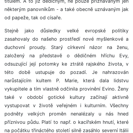
titulem. A to již dědičným, ne pouze přiznávaným jen
některým panovníkům - a také obecně uznávaným jak
od papeže, tak od císaře.
Stejně jako důsledky velké evropské politiky
zasahovaly do našeho prostředí nové myšlenkové a
duchovní proudy. Starý církevní názor na ženu,
založený na představě o dědičném hříchu Evy,
odsuzující její potomky ke ztrátě rajského života, v
této době ustupuje do pozadí. Je nahrazován
narůstajícím kultem P. Marie, která dala lidstvu
vykupitele a tím vlastně odčinila provinění Evino. Ženy
také v období gotické kultury začínají aktivně
vystupovat v životě veřejném i kulturním. Všechny
podněty velkých proměn nenalézaly u nás hned
příznivou půdu. Platí to např. o kacířském hnutí, které
na počátku třináctého století silně zasáhlo severní Itálii