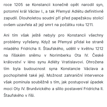
roce 1205 se Konstancii konečně opět narodil syn,
potomní král Václav I., a tak Přemysl Adlétu definitivně
zapudil. Dlouholetou soudní pří před papežskou stolicí
ovšem uzavřela až její smrt na počátku roku 1211.
Ani tím však ještě nebyly pro Konstancii všechny
problémy vyřešeny. Když se Přemysl přidal ke straně
mladého Fridricha II. Štaufského, udělil v květnu 1212
na říšském sněmu v Norimberku Ota IV. České
království v léno synu Adléty Vratislavovi. Ohrožena
tím byla budoucnost syna Konstancie Václava a
pochopitelně také její. Možnost zahraniční intervence
však pominula souběžně s tím, jak postupoval úpadek
moci Oty IV. Brunšvického a sílilo postavení Fridricha II.
Štaufského v říši.