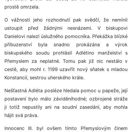
prostě omrzela.
O vážnosti jeho rozhodnutí pak svědčí, že nemínil
ustoupit před žádnými nesnázemi. V biskupovi
Danielovi nalezl úslužného pomocníka. Překážka blízké
příbuzenství byla snadno prokázána a výrok
biskupského soudu prohlásil Adlétino manželství s
Přemyslem za neplatné. Tomu pak již nic nestálo v
cestě, aby mohl r. 1199 uzavřít nový sňatek s mladou
Konstancií, sestrou uherského krále.
Nešťastná Adléta posléze hledala pomoc u papeže, její
postavení bylo málo záviděníhodné; ozbrojené stráže
ji totiž nepustily ani na soudní zasedání, aby mohla
hájit svá práva.
Innocenc III. byl ovšem tímto Přemyslovým činem