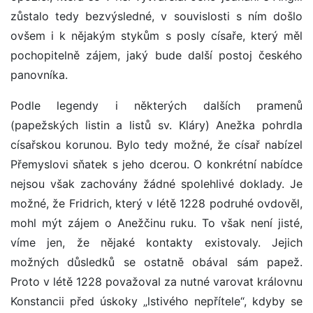
zůstalo tedy bezvýsledné, v souvislosti s ním došlo
ovšem i k nějakým stykům s posly císaře, který měl
pochopitelně zájem, jaký bude další postoj českého
panovníka.
Podle legendy i některých dalších pramenů
(papežských listin a listů sv. Kláry) Anežka pohrdla
císařskou korunou. Bylo tedy možné, že císař nabízel
Přemyslovi sňatek s jeho dcerou. O konkrétní nabídce
nejsou však zachovány žádné spolehlivé doklady. Je
možné, že Fridrich, který v létě 1228 podruhé ovdověl,
mohl mýt zájem o Anežčinu ruku. To však není jisté,
víme jen, že nějaké kontakty existovaly. Jejich
možných důsledků se ostatně obával sám papež.
Proto v létě 1228 považoval za nutné varovat královnu
Konstancii před úskoky „lstivého nepřítele“, kdyby se