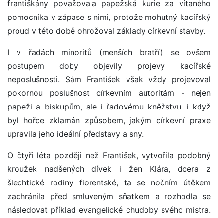
františkány považovala papežská kurie za vítaného
pomocníka v zápase s nimi, protože mohutný kacířský
proud v této době ohrožoval základy církevní stavby.
I v řadách minoritů (menších bratří) se ovšem
postupem doby objevily projevy kacířské
neposlušnosti. Sám František však vždy projevoval
pokornou poslušnost církevním autoritám - nejen
papeži a biskupům, ale i řadovému kněžstvu, i když
byl hořce zklamán způsobem, jakým církevní praxe
upravila jeho ideální představy a sny.
O čtyři léta později než František, vytvořila podobný
kroužek nadšených dívek i žen Klára, dcera z
šlechtické rodiny fiorentské, ta se nočním útěkem
zachránila před smluveným sňatkem a rozhodla se
následovat příklad evangelické chudoby svého mistra.