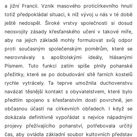
a jižní Francii. Vznik masového proticírkevního hnutí
totiž předpokládal situaci, k níž vývoj u nás v té době
ještě nedospěl. Široké vrstvy společnosti si dosud
neosvojily zásady křesťanského učení v takové míře,
aby na jejich základě mohly formulovat svůj odpor
proti současným společenským poměrům, které se
nesrovnávaly s apoštolskými ideály, hlásanými
Písmem. Tuto funkci zatím spíše plnily pohanské
přežitky, které se po dobudování sítě farních kostelů
rychle vytrácely. Ta teprve umožnila duchovenstvu
navázat těsnější kontakt s obyvatelstvem, které bylo
předtím spojeno s křesťanstvím dosti povrchně, jen
občasnou účastí na církevních obřadech. I když se
dokázala definitivně vypořádat s nejvíce nápadnými
projevy přežívajícího pohanství, potřebovala určitý
čas, aby ovládla základní soubor kultovních představ