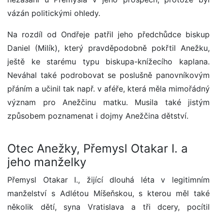
vázán politickými ohledy.
Na rozdíl od Ondřeje patřil jeho předchůdce biskup
Daniel (Milík), který pravděpodobně pokřtil Anežku,
ještě ke starému typu biskupa-knížecího kaplana.
Neváhal také podrobovat se poslušně panovníkovým
přáním a učinil tak např. v aféře, která měla mimořádný
význam pro Anežčinu matku. Musila také jistým
způsobem poznamenat i dojmy Anežčina dětství.
Otec Anežky, Přemysl Otakar I. a
jeho manželky
Přemysl Otakar I., žijící dlouhá léta v legitimním
manželství s Adlétou Míšeňskou, s kterou měl také
několik dětí, syna Vratislava a tři dcery, pocítil