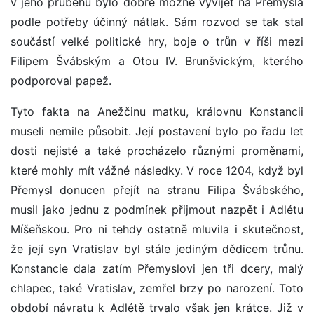
v jeho průběhu bylo dobře možné vyvíjet na Přemysla
podle potřeby účinný nátlak. Sám rozvod se tak stal
součástí velké politické hry, boje o trůn v říši mezi
Filipem Švábským a Otou IV. Brunšvickým, kterého
podporoval papež.
Tyto fakta na Anežčinu matku, královnu Konstancii
museli nemile působit. Její postavení bylo po řadu let
dosti nejisté a také procházelo různými proměnami,
které mohly mít vážné následky. V roce 1204, když byl
Přemysl donucen přejít na stranu Filipa Švábského,
musil jako jednu z podmínek přijmout nazpět i Adlétu
Míšeňskou. Pro ni tehdy ostatně mluvila i skutečnost,
že její syn Vratislav byl stále jediným dědicem trůnu.
Konstancie dala zatím Přemyslovi jen tři dcery, malý
chlapec, také Vratislav, zemřel brzy po narození. Toto
období návratu k Adlétě trvalo však jen krátce. Již v