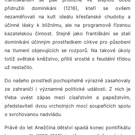
přidružili dominikáni (1216), kteří se ovšem
nezaměřovali na kult ideálu křesťanské chudoby a
účinné lásky k bližnímu, ale na programově řízenou
kazatelskou činnost. Stejně jako františkáni se stali
dominikáni účinným prostředkem církve pro působení
na tlumení objevujících se rozporů. Na takové úkoly
totiž světské kněžstvo, příliš srostlé s feudální třídou
už nestačilo.
Do našeho prostředí pochopitelně výrazně zasahovaly
ze zahraničí i významné politické události. Z nich je
třeba uvést zápas mezi císařstvím a papežstvím,
představiteli dvou vrcholných mocí soupeřících spolu
o svrchovanou nadvládu.
Právě do let Anežčina dětství spadá konec pontifikátu