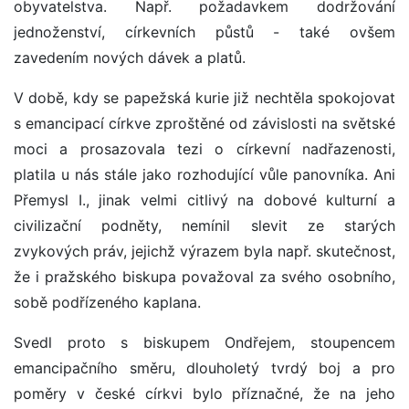
obyvatelstva. Např. požadavkem dodržování
jednoženství, církevních půstů - také ovšem
zavedením nových dávek a platů.
V době, kdy se papežská kurie již nechtěla spokojovat
s emancipací církve zproštěné od závislosti na světské
moci a prosazovala tezi o církevní nadřazenosti,
platila u nás stále jako rozhodující vůle panovníka. Ani
Přemysl I., jinak velmi citlivý na dobové kulturní a
civilizační podněty, nemínil slevit ze starých
zvykových práv, jejichž výrazem byla např. skutečnost,
že i pražského biskupa považoval za svého osobního,
sobě podřízeného kaplana.
Svedl proto s biskupem Ondřejem, stoupencem
emancipačního směru, dlouholetý tvrdý boj a pro
poměry v české církvi bylo příznačné, že na jeho