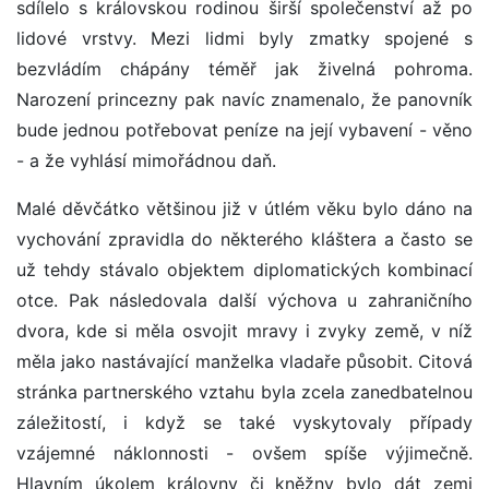
sdílelo s královskou rodinou širší společenství až po
lidové vrstvy. Mezi lidmi byly zmatky spojené s
bezvládím chápány téměř jak živelná pohroma.
Narození princezny pak navíc znamenalo, že panovník
bude jednou potřebovat peníze na její vybavení - věno
- a že vyhlásí mimořádnou daň.
Malé děvčátko většinou již v útlém věku bylo dáno na
vychování zpravidla do některého kláštera a často se
už tehdy stávalo objektem diplomatických kombinací
otce. Pak následovala další výchova u zahraničního
dvora, kde si měla osvojit mravy i zvyky země, v níž
měla jako nastávající manželka vladaře působit. Citová
stránka partnerského vztahu byla zcela zanedbatelnou
záležitostí, i když se také vyskytovaly případy
vzájemné náklonnosti - ovšem spíše výjimečně.
Hlavním úkolem královny či kněžny bylo dát zemi