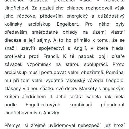
Jindřichovi. Za nezletilého chlapce rozhodovali však
jeho rádcové, především energický a ctižádostivý
kolínský arcibiskup Engelbert. Pro něho byly
především směrodatné ohledy na území vlastní
diecéze a její zájmy. A to ho přimělo k tomu, že se
snažil uzavřít spojenectví s Anglií, v které hledal
protiváhu proti Francii. K té naopak pojil císaře
závazek vzpomínek na starou spolupráci. Proto
arcibiskup musil postupovat velmi obezřetně. Pomáhal
mu při tom velmi vydatně rakouský vévoda Leopold,
zlákaný vidinou sňatku své dcery Markéty s anglickým
králem Jíndříchem III. Jeho sestra Isabela pak měla
podle Engelbertových kombinací připadnout
Jindřichovi místo Anežky.
Přemysl si zřejmě uvědomoval nebezpečí, jež hrozí