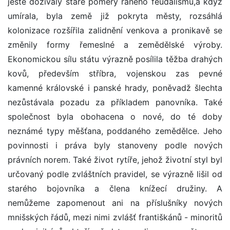
ještě dožívaly staré poměry raného feudalismu,a když
umírala, byla země již pokryta městy, rozsáhlá
kolonizace rozšířila zalidnění venkova a pronikavě se
změnily formy řemeslné a zemědělské výroby.
Ekonomickou sílu státu výrazně posílila těžba drahých
kovů, především stříbra, vojenskou zas pevné
kamenné královské i panské hrady, poněvadž šlechta
nezůstávala pozadu za příkladem panovníka. Také
společnost byla obohacena o nové, do té doby
neznámé typy měšťana, poddaného zemědělce. Jeho
povinnosti i práva byly stanoveny podle nových
právních norem. Také život rytíře, jehož životní styl byl
určovaný podle zvláštních pravidel, se výrazně lišil od
starého bojovníka a člena knížecí družiny. A
nemůžeme zapomenout ani na příslušníky nových
mnišských řádů, mezi nimi zvlášť františkánů - minoritů