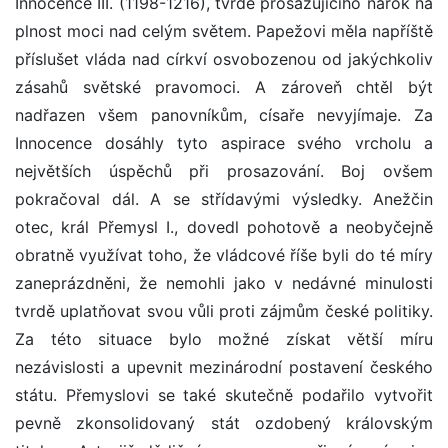
Innocence III. (1198-1216), tvrdě prosazujícího nárok na
plnost moci nad celým světem. Papežovi měla napříště
příslušet vláda nad církví osvobozenou od jakýchkoliv
zásahů světské pravomoci. A zároveň chtěl být
nadřazen všem panovníkům, císaře nevyjímaje. Za
Innocence dosáhly tyto aspirace svého vrcholu a
největších úspěchů při prosazování. Boj ovšem
pokračoval dál. A se střídavými výsledky. Anežčin
otec, král Přemysl I., dovedl pohotově a neobyčejně
obratně využívat toho, že vládcové říše byli do té míry
zaneprázdněni, že nemohli jako v nedávné minulosti
tvrdě uplatňovat svou vůli proti zájmům české politiky.
Za této situace bylo možné získat větší míru
nezávislosti a upevnit mezinárodní postavení českého
státu. Přemyslovi se také skutečně podařilo vytvořit
pevně zkonsolidovaný stát ozdobený královským