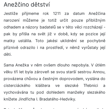
Anežčino dětství
Jestliže přijmeme rok 1211 za datum Anežčina
narození můžeme je totiž určit pouze přibližným
odhadem a názory badatelů se v této věci rozcházejí -
pak by přišla na svět již v době, kdy se pozice její
matky ustálila. Toto jakési uklidnění se pochybně
příznivě odrazilo i na prostředí, v němž vyrůstaly její
děti.
Sama Anežka v něm ovšem dlouho nepobyla. V útlém
věku tří let byla zároveň se svou starší sestrou Annou,
provázena chůvou a čestným doprovodem, vyslána do
cisterciáckého kláštera ve slezské Třebnici a
vychovávána tu pod dohledem manželky slezského
knížete Jindřicha I. Bradatého-Hedviky.