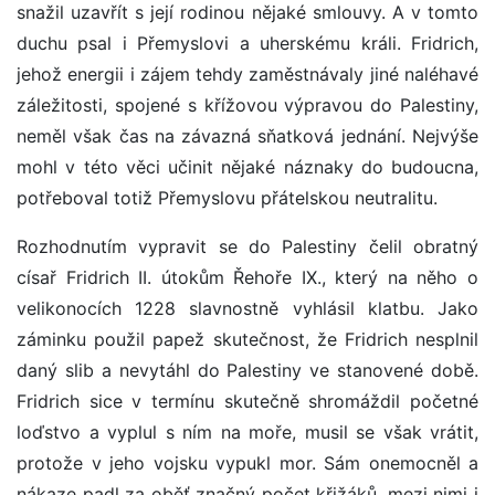
snažil uzavřít s její rodinou nějaké smlouvy. A v tomto
duchu psal i Přemyslovi a uherskému králi. Fridrich,
jehož energii i zájem tehdy zaměstnávaly jiné naléhavé
záležitosti, spojené s křížovou výpravou do Palestiny,
neměl však čas na závazná sňatková jednání. Nejvýše
mohl v této věci učinit nějaké náznaky do budoucna,
potřeboval totiž Přemyslovu přátelskou neutralitu.
Rozhodnutím vypravit se do Palestiny čelil obratný
císař Fridrich II. útokům Řehoře IX., který na něho o
velikonocích 1228 slavnostně vyhlásil klatbu. Jako
záminku použil papež skutečnost, že Fridrich nesplnil
daný slib a nevytáhl do Palestiny ve stanovené době.
Fridrich sice v termínu skutečně shromáždil početné
loďstvo a vyplul s ním na moře, musil se však vrátit,
protože v jeho vojsku vypukl mor. Sám onemocněl a
nákaze padl za oběť značný počet křižáků, mezi nimi i