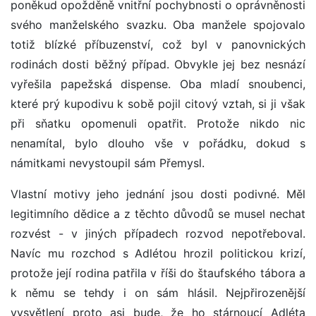
poněkud opožděně vnitřní pochybnosti o oprávněnosti
svého manželského svazku. Oba manžele spojovalo
totiž blízké příbuzenství, což byl v panovnických
rodinách dosti běžný případ. Obvykle jej bez nesnází
vyřešila papežská dispense. Oba mladí snoubenci,
které prý kupodivu k sobě pojil citový vztah, si ji však
při sňatku opomenuli opatřit. Protože nikdo nic
nenamítal, bylo dlouho vše v pořádku, dokud s
námitkami nevystoupil sám Přemysl.
Vlastní motivy jeho jednání jsou dosti podivné. Měl
legitimního dědice a z těchto důvodů se musel nechat
rozvést - v jiných případech rozvod nepotřeboval.
Navíc mu rozchod s Adlétou hrozil politickou krizí,
protože její rodina patřila v říši do štaufského tábora a
k němu se tehdy i on sám hlásil. Nejpřirozenější
vysvětlení proto asi bude, že ho stárnoucí Adléta