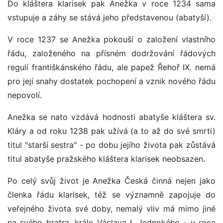
Do kláštera klarisek pak Anežka v roce 1234 sama
vstupuje a záhy se stává jeho představenou (abatyší).
V roce 1237 se Anežka pokouší o založení vlastního
řádu, založeného na přísném dodržování řádových
regulí františkánského řádu, ale papež Řehoř IX. nemá
pro její snahy dostatek pochopení a vznik nového řádu
nepovolí.
Anežka se nato vzdává hodnosti abatyše kláštera sv.
Kláry a od roku 1238 pak užívá (a to až do své smrti)
titul "starší sestra" - po dobu jejího života pak zůstává
titul abatyše pražského kláštera klarisek neobsazen.
Po celý svůj život je Anežka Česká činná nejen jako
členka řádu klarisek, též se významně zapojuje do
veřejného života své doby, nemalý vliv má mimo jiné
na svého bratra, krále Václava I. Jednokého - v roce