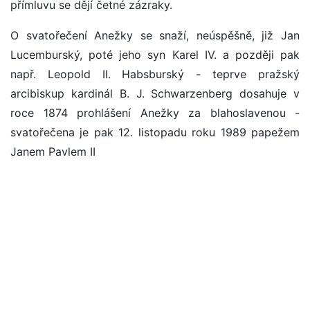
přímluvu se dějí četné zázraky.
O svatořečení Anežky se snaží, neúspěšně, již Jan
Lucemburský, poté jeho syn Karel IV. a později pak
např. Leopold II. Habsburský - teprve pražský
arcibiskup kardinál B. J. Schwarzenberg dosahuje v
roce 1874 prohlášení Anežky za blahoslavenou -
svatořečena je pak 12. listopadu roku 1989 papežem
Janem Pavlem II