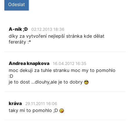
Odeslat
A-ník ;D
02.12.2013 18:36
díky za vytvoření nejlepší stránka kde dělat
fereráty :*
Andrea knapkova
16.04.2012 16:35
moc dekuji za tuhle stranku moc my to pomohlo
:D
je to dost ...dlouhy,ale je to dobry
kráva
29.11.2011 16:06
taky mi to pomohlo ;D