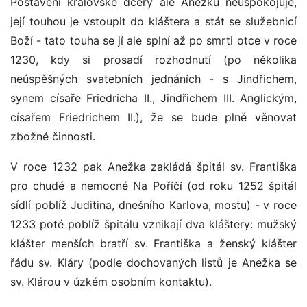
Postavení královské dcery ale Anežku neuspokojuje,
její touhou je vstoupit do kláštera a stát se služebnicí
Boží - tato touha se jí ale splní až po smrti otce v roce
1230, kdy si prosadí rozhodnutí (po několika
neúspěšných svatebních jednáních - s Jindřichem,
synem císaře Friedricha II., Jindřichem III. Anglickým,
císařem Friedrichem II.), že se bude plně věnovat
zbožné činnosti.
V roce 1232 pak Anežka zakládá špitál sv. Františka
pro chudé a nemocné Na Poříčí (od roku 1252 špitál
sídlí poblíž Juditina, dnešního Karlova, mostu) - v roce
1233 poté poblíž špitálu vznikají dva kláštery: mužský
klášter menších bratří sv. Františka a ženský klášter
řádu sv. Kláry (podle dochovaných listů je Anežka se
sv. Klárou v úzkém osobním kontaktu).