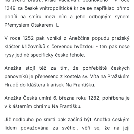
1249 za české vnitropolitické krize se například přímo
podílí na smíru mezi ním a jeho odbojným synem
Přemyslem Otakarem II..
V roce 1252 pak vzniká z Anežčina popudu pražský
klášter křižovníků s červenou hvězdou - ten pak nese
rysy jediné specificky české řehole.
Anežka stojí též za tím, že pohřebiště českých
panovníků je přeneseno z kostela sv. Víta na Pražském
Hradě do kláštera klarisek Na Františku.
Anežka Česká umírá 6. března roku 1282, pohřbena je
v klášterním chrámu Na Františku.
Již nedlouho po smrti pak začíná být Anežka českým
lidem považována za světici, věří se, že na její