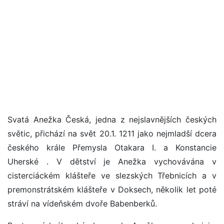
Svatá Anežka Česká, jedna z nejslavnějších českých
světic, přichází na svět 20.1. 1211 jako nejmladší dcera
českého krále Přemysla Otakara I. a Konstancie
Uherské . V dětství je Anežka vychovávána v
cisterciáckém klášteře ve slezských Třebnicích a v
premonstrátském klášteře v Doksech, několik let poté
stráví na vídeňském dvoře Babenberků.