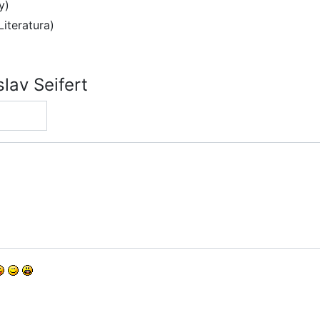
y)
Literatura)
lav Seifert