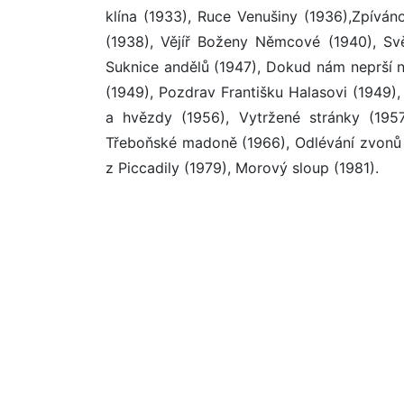
klína (1933), Ruce Venušiny (1936),Zpívá
(1938), Vějíř Boženy Němcové (1940), Svě
Suknice andělů (1947), Dokud nám neprší n
(1949), Pozdrav Františku Halasovi (1949),
a hvězdy (1956), Vytržené stránky (1957)
Třeboňské madoně (1966), Odlévání zvonů 
z Piccadily (1979), Morový sloup (1981).