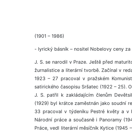
(1901 – 1986)
- lyrický básník – nositel Nobelovy ceny za 
J. S. se narodil v Praze. Ještě před matur
žurnalistice a literární tvorbě. Začínal v r
1923 – 27 pracoval v pražském Komunisti
satirického časopisu Sršatec (1922 – 25). O
J. S. patřil k zakládajícím členům Devěts
(1929) byl krátce zaměstnán jako soudní re
33 pracoval v týdeníku Pestré květy a v 
Národní práce a současně i Panoramy (194
Práce, vedl literární měsíčník Kytice (1945 