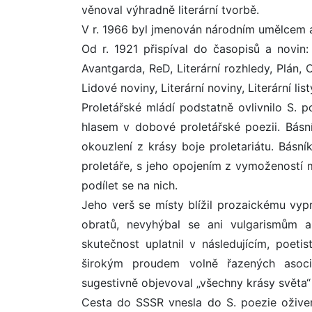
věnoval výhradně literární tvorbě.
V r. 1966 byl jmenován národním umělcem a
Od r. 1921 přispíval do časopisů a novin:
Avantgarda, ReD, Literární rozhledy, Plán,
Lidové noviny, Literární noviny, Literární li
Proletářské mládí podstatně ovlivnilo S. 
hlasem v dobové proletářské poezii. Básní
okouzlení z krásy boje proletariátu. Básn
proletáře, s jeho opojením z vymožeností 
podílet se na nich.
Jeho verš se místy blížil prozaickému vyp
obratů, nevyhýbal se ani vulgarismům a
skutečnost uplatnil v následujícím, poet
širokým proudem volně řazených asoci
sugestivně objevoval „všechny krásy světa“ 
Cesta do SSSR vnesla do S. poezie oživen