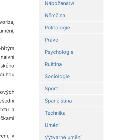
Náboženství
Němčina
vorba,
Politologie
umění,
..
Právo
obitým
Psychologie
naivní
Ruština
tského
touhou
Sociologie
Sport
dových
všední
Španělština
extu a
Technika
íčkami
Umění
vem, v
Výtvarné umění