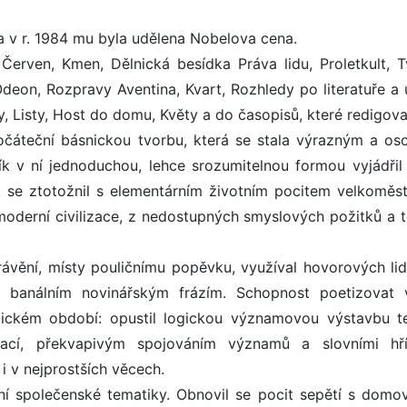
 v r. 1984 mu byla udělena Nobelova cena.
 Červen, Kmen, Dělnická besídka Práva lidu, Proletkult, T
 Odeon, Rozpravy Aventina, Kvart, Rozhledy po literatuře a 
sty, Listy, Host do domu, Květy a do časopisů, které redigoval
počáteční básnickou tvorbu, která se stala výrazným a os
k v ní jednoduchou, lehce srozumitelnou formou vyjádřil 
ík se ztotožnil s elementárním životním pocitem velkoměs
moderní civilizace, z nedostupných smyslových požitků a 
rávění, místy pouličnímu popěvku, využíval hovorových li
 banálním novinářským frázím. Schopnost poetizovat 
istickém období: opustil logickou významovou výstavbu t
ací, překvapivým spojováním významů a slovními hř
i v nejprostších věcech.
í společenské tematiky. Obnovil se pocit sepětí s domo