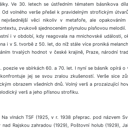
lky. Ve 30. letech se ústředním tématem básníkova díla
. Od volného verše přešel k pravidelným strofickým útvar
 nejvšednější věci nikoliv v metafoře, ale opakováním
ntextu, zvukově sjednoceném plynulou písňovou melodií.
astní i v období, kdy reagovala na mnichovské události, o
a i v S. tvorbě z 50. let, do níž stále více proniká melanc
áním trvalých hodnot v české krajině, Praze, národní tradi
oezie ve sbírkách 60. a 70. let. I nyní se básník opírá o 
konfrontuje jej se svou zralou zkušeností. Verše sice zůs
tickým obrazem všedních dnů. Volný verš a prozaizující ho
elodický verš a jeho přísnou strofiku.
, Na vlnách TSF (1925, v r. 1938 přeprac. pod názvem Sv
y nad Rajskou zahradou (1929), Poštovní holub (1929), Ja