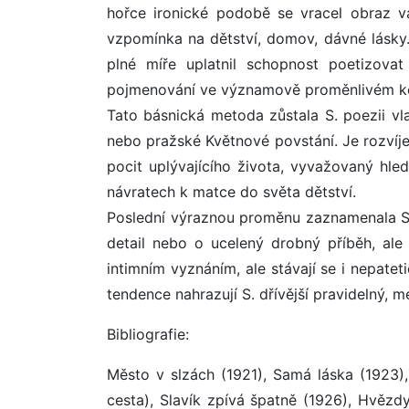
hořce ironické podobě se vracel obraz vá
vzpomínka na dětství, domov, dávné lásky
plné míře uplatnil schopnost poetizovat
pojmenování ve významově proměnlivém ko
Tato básnická metoda zůstala S. poezii vl
nebo pražské Květnové povstání. Je rozvíjen
pocit uplývajícího života, vyvažovaný hled
návratech k matce do světa dětství.
Poslední výraznou proměnu zaznamenala S. p
detail nebo o ucelený drobný příběh, ale 
intimním vyznáním, ale stávají se i nepate
tendence nahrazují S. dřívější pravidelný, m
Bibliografie:
Město v slzách (1921), Samá láska (1923)
cesta), Slavík zpívá špatně (1926), Hvězd