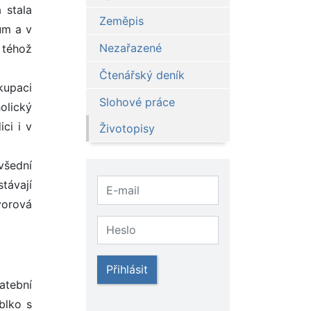
 stala
Zeměpis
ům a v
Nezařazené
 téhož
Čtenářský deník
kupaci
Slohové práce
holický
ci i v
Životopisy
všední
távají
vorová
Přihlásit
atební
blko s