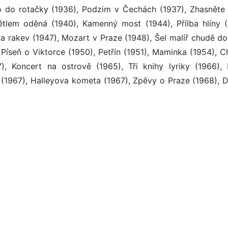
no do rotačky (1936), Podzim v Čechách (1937), Zhasněte 
tlem oděná (1940), Kamenný most (1944), Přílba hlíny (
a rakev (1947), Mozart v Praze (1948), Šel malíř chudě do
 Píseň o Viktorce (1950), Petřín (1951), Maminka (1954), C
, Koncert na ostrově (1965), Tři knihy lyriky (1966), 
(1967), Halleyova kometa (1967), Zpěvy o Praze (1968), D