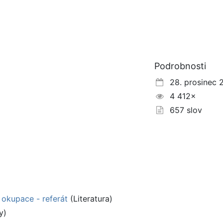
Podrobnosti
28. prosinec 
4 412×
657 slov
 okupace - referát
(Literatura)
y)