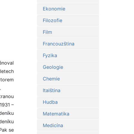
Ekonomie
Filozofie
Film
Francouzština
Fyzika
ěnoval
Geologie
 letech
Chemie
ktorem
.
Italština
tranou
Hudba
1931 –
deníku
Matematika
deníku
Medicína
 Pak se