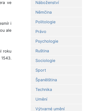
era ve
Náboženství
Němčina
Politologie
esmír i
tou ale
Právo
Psychologie
Ruština
l roku
 1543.
Sociologie
Sport
Španělština
Technika
Umění
Výtvarné umění