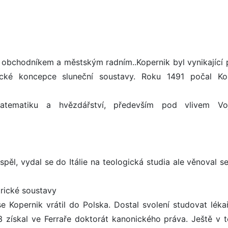
l obchodníkem a městským radním..Kopernik byl vynikající 
ické koncepce sluneční soustavy. Roku 1491 počal Ko
i matematiku a hvězdářství, především pod vlivem Vo
pěl, vydal se do Itálie na teologická studia ale věnoval se
rické soustavy
 Kopernik vrátil do Polska. Dostal svolení studovat lékař
3 získal ve Ferraře doktorát kanonického práva. Ještě v 