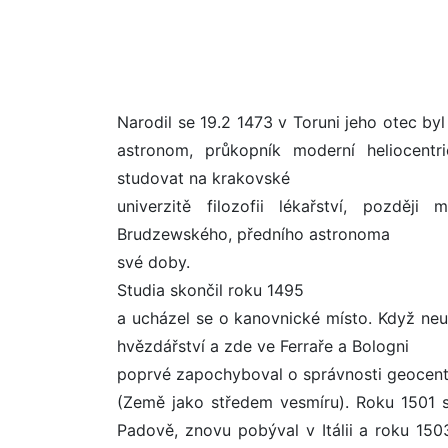
Narodil se 19.2 1473 v Toruni jeho otec by
astronom, průkopník moderní heliocentr
studovat na krakovské
univerzitě filozofii lékařství, pozděj
Brudzewského, předního astronoma
své doby.
Studia skončil roku 1495
a ucházel se o kanovnické místo. Když neus
hvězdářství a zde ve Ferraře a Bologni
poprvé zapochyboval o správnosti geocent
(Země jako středem vesmíru). Roku 1501 se
Padově, znovu pobýval v Itálii a roku 150