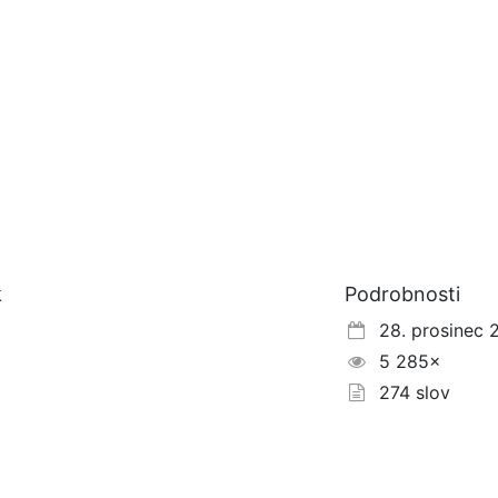
k
Podrobnosti
28. prosinec 
5 285×
274 slov