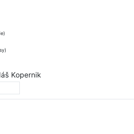
e)
sy)
láš Kopernik