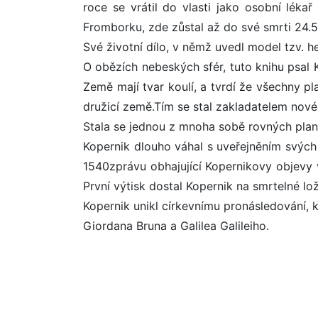
roce se vrátil do vlasti jako osobní léka
Fromborku, zde zůstal až do své smrti 24.5
Své životní dílo, v němž uvedl model tzv. h
O obězích nebeských sfér, tuto knihu psal K
Země mají tvar koulí, a tvrdí že všechny pl
družicí země.Tím se stal zakladatelem nové
Stala se jednou z mnoha sobě rovných plan
Kopernik dlouho váhal s uveřejněním svýc
1540zprávu obhajující Kopernikovy objevy v
První výtisk dostal Kopernik na smrtelné l
Kopernik unikl církevnímu pronásledování, k
Giordana Bruna a Galilea Galileiho.