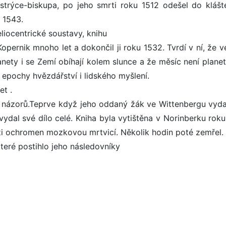
ř strýce-biskupa, po jeho smrti roku 1512 odešel do klášt
 1543.
eliocentrické soustavy, knihu
opernik mnoho let a dokončil ji roku 1532. Tvrdí v ní, že v
anety i se Zemí obíhají kolem slunce a že měsíc není plane
 epochy hvězdářství i lidského myšlení.
et .
h názorů.Teprve když jeho oddaný žák ve Wittenbergu vyda
ydal své dílo celé. Kniha byla vytištěna v Norinberku roku
oži ochromen mozkovou mrtvicí. Několik hodin poté zemřel.
teré postihlo jeho následovníky