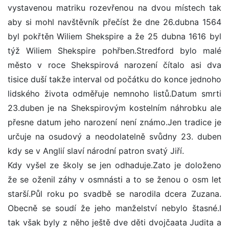
vystavenou matriku rozevřenou na dvou místech tak
aby si mohl navštěvník přečíst že dne 26.dubna 1564
byl pokřtěn Wiliem Shekspire a že 25 dubna 1616 byl
týž Wiliem Shekspire pohřben.Stredford bylo malé
město v roce Shekspirová narození čítalo asi dva
tisice duší takže interval od počátku do konce jednoho
lidského života odměřuje nemnoho listů.Datum smrti
23.duben je na Shekspirovým kostelním náhrobku ale
přesne datum jeho narození není známo.Jen tradice je
určuje na osudový a neodolatelně svůdny 23. duben
kdy se v Anglií slaví národní patron svatý Jiří.
Kdy vyšel ze školy se jen odhaduje.Zato je doloženo
že se oženil záhy v osmnásti a to se ženou o osm let
starší.Půl roku po svadbě se narodila dcera Zuzana.
Obecně se soudí že jeho manželství nebylo štasné.I
tak však byly z něho ještě dve děti dvojčaata Judita a