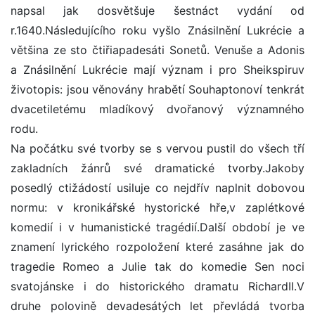
napsal jak dosvětšuje šestnáct vydání od
r.1640.Následujícího roku vyšlo Znásilnění Lukrécie a
většina ze sto čtiřiapadesáti Sonetů. Venuše a Adonis
a Znásilnění Lukrécie mají význam i pro Sheikspiruv
životopis: jsou věnovány hrabětí Souhaptonoví tenkrát
dvacetiletému mladíkový dvořanový významného
rodu.
Na počátku své tvorby se s vervou pustil do všech tří
zakladních žánrů své dramatické tvorby.Jakoby
posedlý ctižádostí usiluje co nejdřív naplnit dobovou
normu: v kronikářské hystorické hře,v zaplétkové
komedií i v humanistické tragédií.Další období je ve
znamení lyrického rozpoložení které zasáhne jak do
tragedie Romeo a Julie tak do komedie Sen noci
svatojánske i do historického dramatu RichardII.V
druhe polovině devadesátých let převládá tvorba