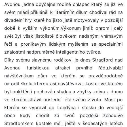
Avonou jedne obyčejne rodině chlapec který se již ve
svém mládi přikláněl k literárním dilum chodival rád na
divadelní hry které ho jisto jistě motyvovaly v pozdější
době k vyšším výkonům.Výkonum jimiž ohromil celý
svět.Byl však jistojistě člověkem nadaným vnímavým
řeči a pronikavým lidským myšlením se specialními
znalostmi nadpruměrně inteligentního tvůrce.
Díky svému slavnému rodákovi je dnes Stradford nad
Avonou turistickou atrakci prvního řádu.Nabízí
návštěvníkum dům ve kterém se pravděpodobně
narodil školu kterou asi navštěvoval kostel ve kterém
byl pokřtěn i pochován studnu a zbytky zdiva z domu
ve kterém strávil poslední léta svého života. Most po
kterém se vypravil do Londýna i stesku do vedlejší
obce kudy chodíl za svoů pozdější ženou.Ve
Stredforskem kostele měli ještě v šedesatých letéch