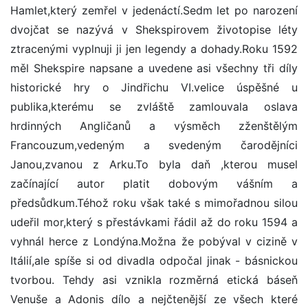
Hamlet,který zemřel v jedenáctí.Sedm let po narození
dvojčat se nazývá v Shekspirovem životopise léty
ztracenými vyplnuji ji jen legendy a dohady.Roku 1592
měl Shekspire napsane a uvedene asi všechny tři díly
historické hry o Jindřichu VI.velice úspěšné u
publika,kterému se zvláště zamlouvala oslava
hrdinných Angličanů a výsměch zženštělým
Francouzum,vedeným a svedeným čarodějníci
Janou,zvanou z Arku.To byla daň ,kterou musel
začínající autor platit dobovým vášním a
předsůdkum.Téhož roku však také s mimořadnou silou
udeřil mor,který s přestávkami řádil až do roku 1594 a
vyhnál herce z Londýna.Možna že pobýval v cizině v
Itálií,ale spíše si od divadla odpočal jinak - básnickou
tvorbou. Tehdy asi vznikla rozměrná etická báseň
Venuše a Adonis dílo a nejčtenější ze všech které