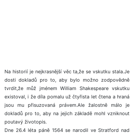
Na historií je nejkrasnější věc ta,že se vskutku stala.Je
dosti dokladů pro to, aby bylo možno zodpovědně
tvrdit,že můž jménem William Shakespeare vskutku
existoval, i že díla pomalu už čtyřista let čtena a hraná
jsou mu přisuzovaná právem.Ale žalostně málo je
dokladů pro to, aby na jejich základě mohl vzniknout
poutavý životopis.
Dne 26.4 léta páně 1564 se narodil ve Stratford nad