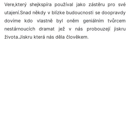
Vere,který shejkspíra používal jako zástěru pro své
utajení.Snad někdy v blízke budoucnosti se doopravdy
dovíme kdo vlastně byl oněm geniálním tvůrcem
nestárnoucích dramat jež v nás probouzejí jiskru
života.Jiskru která nás děla člověkem.