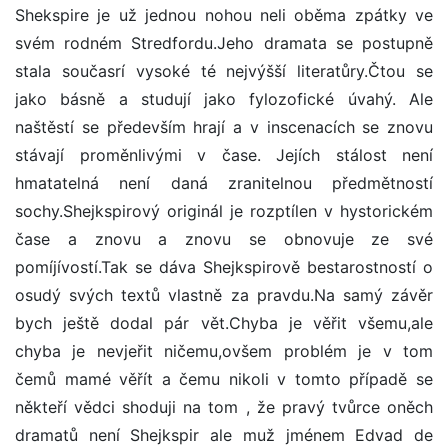
Shekspire je už jednou nohou neli oběma zpátky ve
svém rodném Stredfordu.Jeho dramata se postupně
stala současrí vysoké té nejvýšší literatůry.Čtou se
jako básně a studují jako fylozofické úvahý. Ale
naštěstí se především hrají a v inscenacích se znovu
stávají proměnlivými v čase. Jejích stálost není
hmatatelná není daná zranitelnou předmětností
sochy.Shejkspirový originál je rozptílen v hystorickém
čase a znovu a znovu se obnovuje ze své
pomíjívostí.Tak se dáva Shejkspirově bestarostností o
osudý svých textů vlastně za pravdu.Na samý závěr
bych ještě dodal pár vět.Chyba je věřit všemu,ale
chyba je nevjeřit ničemu,ovšem problém je v tom
čemů mamé věřít a čemu nikoli v tomto případě se
někteří vědci shoduji na tom , že pravý tvůrce oněch
dramatů není Shejkspir ale muž jménem Edvad de