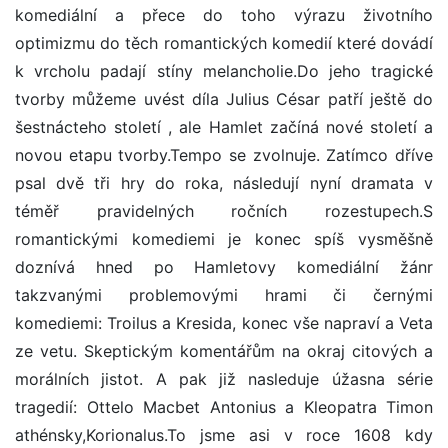
komediální a přece do toho výrazu životního
optimizmu do těch romantických komedií které dovádí
k vrcholu padají stíny melancholie.Do jeho tragické
tvorby můžeme uvést díla Julius César patří ještě do
šestnácteho století , ale Hamlet začíná nové století a
novou etapu tvorby.Tempo se zvolnuje. Zatímco dříve
psal dvě tři hry do roka, následují nyní dramata v
téměř pravidelných ročních rozestupech.S
romantickými komediemi je konec spíš vysměšně
doznívá hned po Hamletovy komediální žánr
takzvanými problemovými hrami či černými
komediemi: Troilus a Kresida, konec vše napraví a Veta
ze vetu. Skeptickým komentářům na okraj citových a
morálních jistot. A pak již nasleduje úžasna série
tragedií: Ottelo Macbet Antonius a Kleopatra Timon
athénsky,Korionalus.To jsme asi v roce 1608 kdy