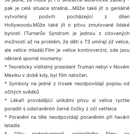
pak je celá situace strašná....Může také jít o geniálně
vytvořený podvrh pocházející z dílen
Hollywoodu.Může také jít o pitvu zmutované lidské
bytosti (Turnerův Syndrom je jednou z citovaných
možností až na problém, že děti s TS umírají již velice,
ale velice mladé).Film je velice kontroverzní, zde jsou
některé sporné momenty:
* Teoreticky viditelný president Truman nebyl v Novém
Mexiku v době kdy, byl film natočen.
* Symboly na jedné z trosek neodpovídají popisu od
očitých svědků
* Lékaři provádějící unikátní pitvu si velice rychle
poradili s odstraněním černé čočky z očí vetřelce
* Poranění na těle neodpovídají poraněním při havárii
letadla
* Díky nedostupnosti originálního filmu se