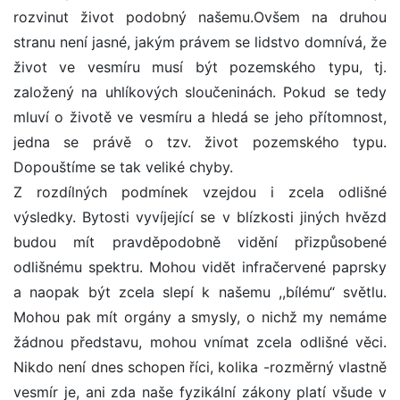
rozvinut život podobný našemu.Ovšem na druhou
stranu není jasné, jakým právem se lidstvo domnívá, že
život ve vesmíru musí být pozemského typu, tj.
založený na uhlíkových sloučeninách. Pokud se tedy
mluví o životě ve vesmíru a hledá se jeho přítomnost,
jedna se právě o tzv. život pozemského typu.
Dopouštíme se tak veliké chyby.
Z rozdílných podmínek vzejdou i zcela odlišné
výsledky. Bytosti vyvíjející se v blízkosti jiných hvězd
budou mít pravděpodobně vidění přizpůsobené
odlišnému spektru. Mohou vidět infračervené paprsky
a naopak být zcela slepí k našemu ,,bílému“ světlu.
Mohou pak mít orgány a smysly, o nichž my nemáme
žádnou představu, mohou vnímat zcela odlišné věci.
Nikdo není dnes schopen říci, kolika -rozměrný vlastně
vesmír je, ani zda naše fyzikální zákony platí všude v