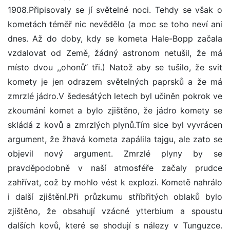
1908.Připisovaly se jí světelné noci. Tehdy se však o
kometách téměř nic nevědělo (a moc se toho neví ani
dnes. Až do doby, kdy se kometa Hale-Bopp začala
vzdalovat od Země, žádný astronom netušil, že má
místo dvou ,,ohonů“ tři.) Natož aby se tušilo, že svit
komety je jen odrazem světelných paprsků a že má
zmrzlé jádro.V šedesátých letech byl učiněn pokrok ve
zkoumání komet a bylo zjištěno, že jádro komety se
skládá z kovů a zmrzlých plynů.Tím sice byl vyvrácen
argument, že žhavá kometa zapálila tajgu, ale zato se
objevil nový argument. Zmrzlé plyny by se
pravděpodobně v naší atmosféře začaly prudce
zahřívat, což by mohlo vést k explozi. Kometě nahrálo
i další zjištění.Při průzkumu stříbřitých oblaků bylo
zjištěno, že obsahují vzácné ytterbium a spoustu
dalších kovů, které se shodují s nálezy v Tunguzce.