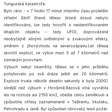
Tunguzská katastrofa:
Bylo ráno - v 7 hodin 17 minut místního času proletělo
střední Sibiří žhavé těleso (které dosud nebylo
identifikováno, lze tedy hovořit o neidentifikovaném
létajícím objektu – tedy UFO), doprovázené
neobyčejně silnými světelnými a zvukovými efekty,
směrem z jihovýchodu na severozápadu.Let tělesa
skončil explozí, ve výšce mezi 5 až 7 kilometrů nad
zemským povrchem.
Výbuch nebyl okamžitý, těleso se v jeho průběhu
pohybovalo po své dráze ještě asi 20 kilometrů.
Exploze trvala několik desetin sekundy a byla 2000
silnější než výbuch v Hirošimě.Rázová vlna vyvrátila
les na rozloze asi 2150 km2, obešla celou zeměkouli a
způsobila otřesy zaznamenané v Taškentu, Irkutsku,
Petrohradu a Jeně. Byl způsoben obrovský lesní požár.