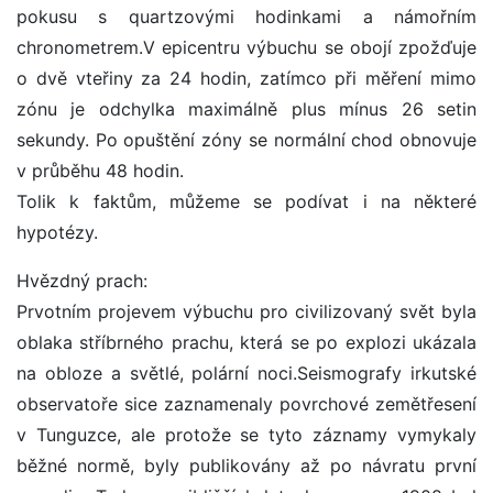
pokusu s quartzovými hodinkami a námořním
chronometrem.V epicentru výbuchu se obojí zpožďuje
o dvě vteřiny za 24 hodin, zatímco při měření mimo
zónu je odchylka maximálně plus mínus 26 setin
sekundy. Po opuštění zóny se normální chod obnovuje
v průběhu 48 hodin.
Tolik k faktům, můžeme se podívat i na některé
hypotézy.
Hvězdný prach:
Prvotním projevem výbuchu pro civilizovaný svět byla
oblaka stříbrného prachu, která se po explozi ukázala
na obloze a světlé, polární noci.Seismografy irkutské
observatoře sice zaznamenaly povrchové zemětřesení
v Tunguzce, ale protože se tyto záznamy vymykaly
běžné normě, byly publikovány až po návratu první