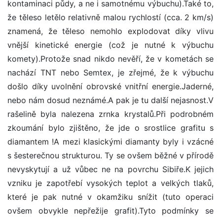
kontaminaci půdy, a ne i samotnému výbuchu).Také to,
že těleso letělo relativně malou rychlostí (cca. 2 km/s)
znamená, že těleso nemohlo explodovat díky vlivu
vnější kinetické energie (což je nutné k výbuchu
komety).Protože snad nikdo nevěří, že v kometách se
nachází TNT nebo Semtex, je zřejmé, že k výbuchu
došlo díky uvolnění obrovské vnitřní energie.Jaderné,
nebo nám dosud neznámé.A pak je tu další nejasnost.V
rašelině byla nalezena zrnka krystalů.Při podrobném
zkoumání bylo zjištěno, že jde o srostlice grafitu s
diamantem !A mezi klasickými diamanty byly i vzácné
s šesterečnou strukturou. Ty se ovšem běžné v přírodě
nevyskytují a už vůbec ne na povrchu Sibiře.K jejich
vzniku je zapotřebí vysokých teplot a velkých tlaků,
které je pak nutné v okamžiku snížit (tuto operaci
ovšem obvykle nepřežije grafit).Tyto podmínky se