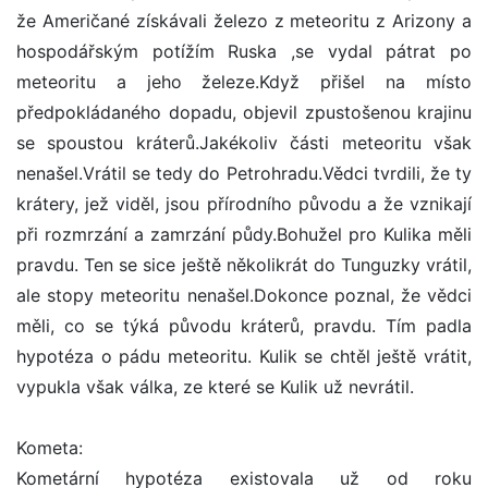
že Američané získávali železo z meteoritu z Arizony a
hospodářským potížím Ruska ,se vydal pátrat po
meteoritu a jeho železe.Když přišel na místo
předpokládaného dopadu, objevil zpustošenou krajinu
se spoustou kráterů.Jakékoliv části meteoritu však
nenašel.Vrátil se tedy do Petrohradu.Vědci tvrdili, že ty
krátery, jež viděl, jsou přírodního původu a že vznikají
při rozmrzání a zamrzání půdy.Bohužel pro Kulika měli
pravdu. Ten se sice ještě několikrát do Tunguzky vrátil,
ale stopy meteoritu nenašel.Dokonce poznal, že vědci
měli, co se týká původu kráterů, pravdu. Tím padla
hypotéza o pádu meteoritu. Kulik se chtěl ještě vrátit,
vypukla však válka, ze které se Kulik už nevrátil.
Kometa:
Kometární hypotéza existovala už od roku