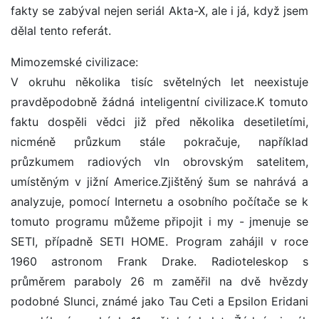
fakty se zabýval nejen seriál Akta-X, ale i já, když jsem
dělal tento referát.
Mimozemské civilizace:
V okruhu několika tisíc světelných let neexistuje
pravděpodobně žádná inteligentní civilizace.K tomuto
faktu dospěli vědci již před několika desetiletími,
nicméně průzkum stále pokračuje, například
průzkumem radiových vln obrovským satelitem,
umístěným v jižní Americe.Zjištěný šum se nahrává a
analyzuje, pomocí Internetu a osobního počítače se k
tomuto programu můžeme připojit i my - jmenuje se
SETI, případně SETI HOME. Program zahájil v roce
1960 astronom Frank Drake. Radioteleskop s
průměrem paraboly 26 m zaměřil na dvě hvězdy
podobné Slunci, známé jako Tau Ceti a Epsilon Eridani