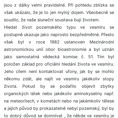
jsou z dálky velmi pravidelné. Při pohledu zblízka se
však ukázalo, že je to jen mylný dojem. Všeobecně se
soudilo, že naše sluneční soustava bují životem.
Hledat život pozemského typu ve vesmíru se
postupně ukazuje jako naprosto bezpředmětné. Přesto
však byl v roce 1982 ustanoven Mezinárodní
astronomickou unií obor bioastronomie a byl uznán
jako samostatná vědecká komise č. 51. Tím byl
položen základ pro oficiální hledání života ve vesmíru.
Jeho cílem není kontaktovat ufony, jak by se mohlo
někomu zdát, ale najít ve vesmíru jakékoliv stopy
života. Pokud by se podařilo objevit zbytky
organických látek nebo jakékoliv aminokyseliny např.
na meteoritech, v kometách nebo na jakémkoliv tělese
a jejich původ by prokazatelně nebyl pozemský, byl by
to dobrý důvod se domnívat , že někde ve vesmíru je