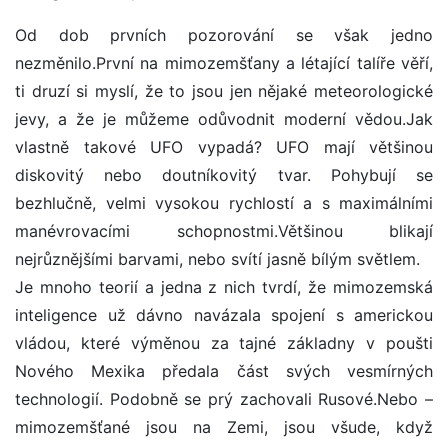
Od dob prvních pozorování se však jedno
nezměnilo.První na mimozemšťany a létající talíře věří,
ti druzí si myslí, že to jsou jen nějaké meteorologické
jevy, a že je můžeme odůvodnit moderní vědou.Jak
vlastně takové UFO vypadá? UFO mají většinou
diskovitý nebo doutníkovitý tvar. Pohybují se
bezhlučně, velmi vysokou rychlostí a s maximálními
manévrovacími schopnostmi.Většinou blikají
nejrůznějšími barvami, nebo svítí jasně bílým světlem.
Je mnoho teorií a jedna z nich tvrdí, že mimozemská
inteligence už dávno navázala spojení s americkou
vládou, které výměnou za tajné základny v poušti
Nového Mexika předala část svých vesmírných
technologií. Podobně se prý zachovali Rusové.Nebo –
mimozemšťané jsou na Zemi, jsou všude, když