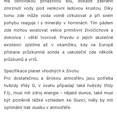
má obrovskou přitažlivou sílu, dokáže zabránit
zmrznutí vody pod venkovní ledovou krustou. Díky
tomu zde může voda volně cirkulovat a při svém
pohybu reaguje i s minerály v horninách. Tím pádem
zde mohou existovat velice primitivní živočichové a
dokonce i větší tvorové. Pravdu o jejich skutečné
existenci zjistíme až v okamžiku, kdy na Europě
přistane průzkumná sonda a uskuteční zde několik
průzkumů a vrtů.
Specifikace planet vhodných k životu:
Pro dostatečnou a širokou atmosféru jsou potřeba
hvězdy třídy G, v úvahu připadají také hvězdy třídy
F.tj., musí mít zdroj energie – nějaké slunce, také musí
být poměrně těžké vzhledem ke Slunci, měly by mít
optimální tlak dusíku v atmosféře.