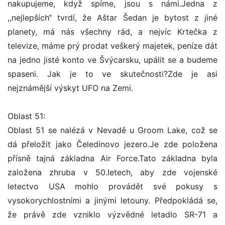
nakupujeme, když spíme, jsou s námi.Jedna z
,,nejlepších“ tvrdí, že Aštar Šedan je bytost z jiné
planety, má nás všechny rád, a nejvíc Krtečka z
televize, máme prý prodat veškerý majetek, peníze dát
na jedno jisté konto ve Švýcarsku, upálit se a budeme
spaseni. Jak je to ve skutečnosti?Zde je asi
nejznámější výskyt UFO na Zemi.
Oblast 51:
Oblast 51 se nalézá v Nevadě u Groom Lake, což se
dá přeložit jako Čeledínovo jezero.Je zde položena
přísně tajná základna Air Force.Tato základna byla
založena zhruba v 50.letech, aby zde vojenské
letectvo USA mohlo provádět své pokusy s
vysokorychlostními a jinými letouny. Předpokládá se,
že právě zde vzniklo výzvědné letadlo SR-71 a