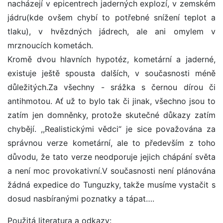
nacházejí v epicentrech jaderných explozí, v zemském
jádru(kde ovšem chybí to potřebné snížení teplot a
tlaku), v hvězdných jádrech, ale ani omylem v
mrznoucích kometách.
Kromě dvou hlavních hypotéz, kometární a jaderné,
existuje ještě spousta dalších, v současnosti méně
důležitých.Za všechny - srážka s černou dírou či
antihmotou. Ať už to bylo tak či jinak, všechno jsou to
zatím jen domněnky, protože skutečné důkazy zatím
chybějí. ,,Realistickými vědci“ je sice považována za
správnou verze kometární, ale to především z toho
důvodu, že tato verze neodporuje jejich chápání světa
a není moc provokativní.V současnosti není plánována
žádná expedice do Tunguzky, takže musíme vystačit s
dosud nasbíranými poznatky a tápat….
Použitá literatura a odkazy: