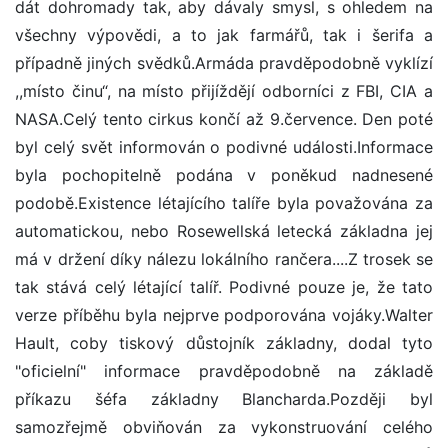
dát dohromady tak, aby dávaly smysl, s ohledem na
všechny výpovědi, a to jak farmářů, tak i šerifa a
případně jiných svědků.Armáda pravděpodobně vyklízí
,,místo činu“, na místo přijíždějí odborníci z FBI, CIA a
NASA.Celý tento cirkus končí až 9.července. Den poté
byl celý svět informován o podivné události.Informace
byla pochopitelně podána v poněkud nadnesené
podobě.Existence létajícího talíře byla považována za
automatickou, nebo Rosewellská letecká základna jej
má v držení díky nálezu lokálního rančera....Z trosek se
tak stává celý létající talíř. Podivné pouze je, že tato
verze příběhu byla nejprve podporována vojáky.Walter
Hault, coby tiskový důstojník základny, dodal tyto
"oficielní" informace pravděpodobně na základě
příkazu šéfa základny Blancharda.Později byl
samozřejmě obviňován za vykonstruování celého