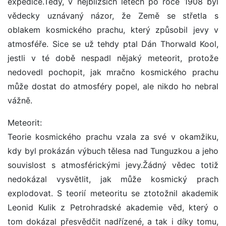
expedice.Tedy, v nejbližších letech po roce 1908 byl
vědecky uznávaný názor, že Země se střetla s
oblakem kosmického prachu, který způsobil jevy v
atmosféře. Sice se už tehdy ptal Dán Thorwald Kool,
jestli v té době nespadl nějaký meteorit, protože
nedovedl pochopit, jak mračno kosmického prachu
může dostat do atmosféry popel, ale nikdo ho nebral
vážně.
Meteorit:
Teorie kosmického prachu vzala za své v okamžiku,
kdy byl prokázán výbuch tělesa nad Tunguzkou a jeho
souvislost s atmosférickými jevy.Žádný vědec totiž
nedokázal vysvětlit, jak může kosmický prach
explodovat. S teorií meteoritu se ztotožnil akademik
Leonid Kulik z Petrohradské akademie věd, který o
tom dokázal přesvědčit nadřízené, a tak i díky tomu,