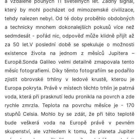
a vzdálené pouhých 11 světelných let. Žádný signál,
který by mohl pocházet od mimozemské civilizace,
tehdy nalezen nebyl. Od té doby proběhlo obdobných
a technicky mnohem dokonalejších pokusů více než
sedmdesát - pořád nic, odpověď může klidně přijít až
za 50 let.V poslední době se spekuluje o možnosti
existence života na jednom z měsíců Jupitera –
Europě.Sonda Galileo velmi detailně zmapovala tento
měsíc fotografiemi. Díky těmto fotografiím se podařilo
zjistit obrovské trhliny v ledové krustě, kterou je
Europa pokryta. Právě v místech těchto trhlin je patrná
voda, která při prasknutí ledu pronikla na povrch a zde
rychle zmrzla. Teplota na povrchu měsíce je - 170
stupňů Celsia. Mohlo by se zdát, že při této teplotě
bude veškerá voda na Europě právě v pevném
skupenství, ale vzhledem k tomu, že planeta Jupiter