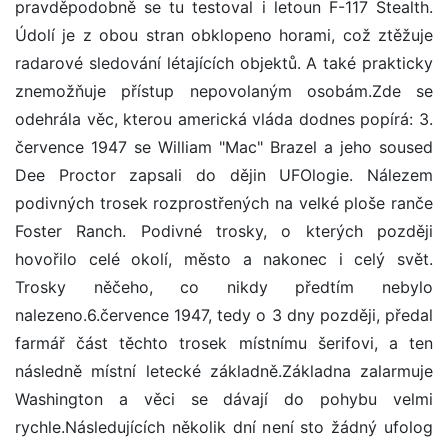
pravděpodobně se tu testoval i letoun F-117 Stealth.
Údolí je z obou stran obklopeno horami, což ztěžuje
radarové sledování létajících objektů. A také prakticky
znemožňuje přístup nepovolaným osobám.Zde se
odehrála věc, kterou americká vláda dodnes popírá: 3.
července 1947 se William "Mac" Brazel a jeho soused
Dee Proctor zapsali do dějin UFOlogie. Nálezem
podivných trosek rozprostřených na velké ploše ranče
Foster Ranch. Podivné trosky, o kterých později
hovořilo celé okolí, město a nakonec i celý svět.
Trosky něčeho, co nikdy předtím nebylo
nalezeno.6.července 1947, tedy o 3 dny později, předal
farmář část těchto trosek místnímu šerifovi, a ten
následně místní letecké základně.Základna zalarmuje
Washington a věci se dávají do pohybu velmi
rychle.Následujících několik dní není sto žádný ufolog