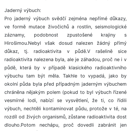
Jaderný výbuch:
Pro jaderný výbuch svědčí zejména nepřímé důkazy,
ve formě mutace živočichů a rostlin, seismologické
záznamy, podobnost zpustošené krajiny s
Hirošimou.Nebyl však dosud nalezen žádný přímý
důkaz, tj. radioaktivita v půdě.V rašelině sice
radioaktivita nalezena byla, ale je záhadou, proč ne i v
půdě, která by v případě klasického radioaktivního
výbuchu tam být měla. Takhle to vypadá, jako by
okolní půda byla před případným jaderným výbuchem
chráněna nějakým polem (pokud to byl výbuch řízené
vesmírné lodi, nabízí se vysvětlení, že ti, co řídili
výbuch, nechtěli kontaminovat půdu, protože v té, na
rozdíl od živých organismů, zůstane radioaktivita dost
dlouho.Potom nechápu, proč dovedli zabránit jen