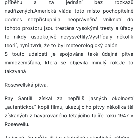
příběhu a za jednání bez rozkazů
nadřízených.Americká vláda toto místo pochopitelně
dodnes nezpřístupnila, neoprávněná vniknutí do
tohoto prostoru jsou trestána vysokými tresty a úřady
to nikdy uspokojivě nevysvětlily.Vystřídaly několik
teorií, nyní tvrdí, že to byl meteorologický balón.
S touto událostí je spojována také údajná pitva
mimozemšťana, která se objevila minulý rok.Je to
takzvaná
Rosewellská pitva.
Ray Santilli získal za nepříliš jasných okolností
,,autentickou“ kopii filmu, ukazujícího pitvy několika těl
získaných z havarovaného létajícího talíře roku 1947 v
Rosewellu.
Je jasné, že může jít i o skutečné autentické záběry -