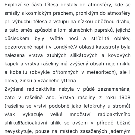
Explozí se části tělesa dostaly do atmosféry, kde se
smísily s kosmickým prachem, proniklým do atmosféry
při výbuchu tělesa a vstupu na nízkou oběžnou dráhu,
a tato směs způsobila lom slunečních paprsků, jejichž
důsledkem byly světlé noci a stříbřité oblaky,
pozorované např. i v Londýně.V oblasti katastrofy byla
nalezena vrstva ztuhlých silikátových a kovových
kapek a vrstva rašeliny má zvýšený obsah nejen niklu
a kobaltu (obvykle přítomných v meteoritech), ale i
olova, zinku a vzácného ytteria.
Zvýšená radioaktivita nebyla v půdě zaznamenána,
zato v rašelině ano. Vrstva rašeliny z roku 1908
(rašelina se vrství podobně jako letokruhy u stromů)
však vykazuje velké množství radioaktivního
uhlíku!Radioaktivní uhlík se ovšem v přírodě běžně
nevyskytuje, pouze na místech zasažených jaderným