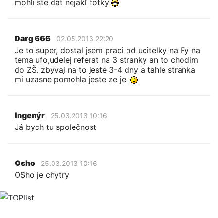
mohli ste dát nejakľ fotky
Darg 666
02.05.2013 22:20
Je to super, dostal jsem praci od ucitelky na Fy na
tema ufo,udelej referat na 3 stranky an to chodim
do ZŠ. zbyvaj na to jeste 3-4 dny a tahle stranka
mi uzasne pomohla jeste ze je.
Ingenýr
25.03.2013 10:16
Já bych tu společnost
Osho
25.03.2013 10:16
OSho je chytry