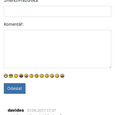
Jméno/Přezdívka:
Komentář:
Odeslat
davides
07.06.2017 17:37