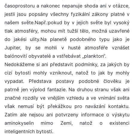
časoprostoru a nakonec nepanuje shoda ani v otázce,
jestli jsou popsány všechny fyzikální zákony platné v
našem světe.Např.:pokud by v jejich světe byl vysoký
tlak atmosféry, mohou mít tužší tělo, možná uzavřené
do jakési ulity.Na planetě podobného typu jako je
Jupiter, by se mohli v husté atmosféře vznášet
balónovití obyvatelé a vstřebávat „plankton“.
Nedokážeme si ani představit podmínky, za jakých by
cizí bytosti mohly vzniknout, natož to jak by mohly
vypadat. Představa postavy podobné člověku je
patrně jen výplod fantazie. Na druhou stranu však ani
značné rozdíly ve vnějším vzhledu a ve vnímání světa
však nemusí být překážkou pro navázání kontaktu.
Zatím ale nejsou ani potvrzeny informace o výskytu
aminokyselin mimo Zemi, natož o existenci
inteligentních bytostí.