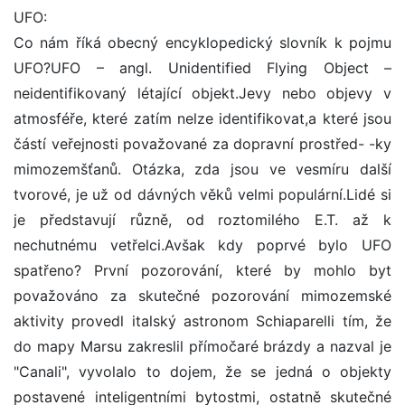
UFO:
Co nám říká obecný encyklopedický slovník k pojmu
UFO?UFO – angl. Unidentified Flying Object –
neidentifikovaný létající objekt.Jevy nebo objevy v
atmosféře, které zatím nelze identifikovat,a které jsou
částí veřejnosti považované za dopravní prostřed- -ky
mimozemšťanů. Otázka, zda jsou ve vesmíru další
tvorové, je už od dávných věků velmi populární.Lidé si
je představují různě, od roztomilého E.T. až k
nechutnému vetřelci.Avšak kdy poprvé bylo UFO
spatřeno? První pozorování, které by mohlo byt
považováno za skutečné pozorování mimozemské
aktivity provedl italský astronom Schiaparelli tím, že
do mapy Marsu zakreslil přímočaré brázdy a nazval je
"Canali", vyvolalo to dojem, že se jedná o objekty
postavené inteligentními bytostmi, ostatně skutečné