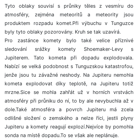
Tyto oblaky souvisí s průniky těles z vesmíru do
atmosféry, zejména meteoritů a meteority jsou
produktem rozpadu komet.Při výbuchu v Tunguzce
byly tyto oblaky pozorovány. Kruh se tak uzavírá.
Pro zastánce komety bylo také velice příznivé
sledování srážky komety Shoemaker-Levy s
Jupiterem. Tato kometa při dopadu explodovala.
Nabízí se velká podobnost s Tunguzskou katastrofou,
jenže jsou tu závažné neshody. Na Jupiteru nemohla
kometa explodovat díky teplotě, na Jupiteru totiž
mrzne.Sice se mohla zahřát už v horních vrstvách
atmosféry při průniku do ní, to by ale nevybuchla až v
dole.Také atmosféra a povrch Jupiteru má zcela
odlišné složení o zemského a nelze říci, jestli plyny
Jupiteru a komety reagují explozí.Nejvíce by pomohla
sonda na místě dopadu.To se však ale neplánuje.