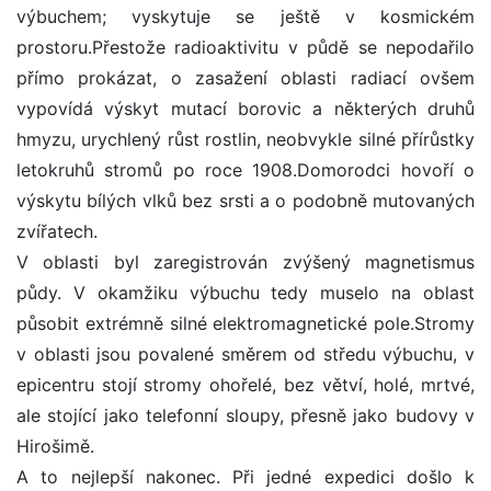
výbuchem; vyskytuje se ještě v kosmickém
prostoru.Přestože radioaktivitu v půdě se nepodařilo
přímo prokázat, o zasažení oblasti radiací ovšem
vypovídá výskyt mutací borovic a některých druhů
hmyzu, urychlený růst rostlin, neobvykle silné přírůstky
letokruhů stromů po roce 1908.Domorodci hovoří o
výskytu bílých vlků bez srsti a o podobně mutovaných
zvířatech.
V oblasti byl zaregistrován zvýšený magnetismus
půdy. V okamžiku výbuchu tedy muselo na oblast
působit extrémně silné elektromagnetické pole.Stromy
v oblasti jsou povalené směrem od středu výbuchu, v
epicentru stojí stromy ohořelé, bez větví, holé, mrtvé,
ale stojící jako telefonní sloupy, přesně jako budovy v
Hirošimě.
A to nejlepší nakonec. Při jedné expedici došlo k