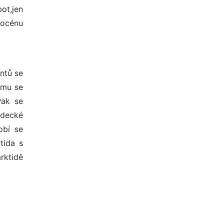
ot,jen
eocénu
entů se
ému se
Pak se
ědecké
obí se
tida s
arktidě