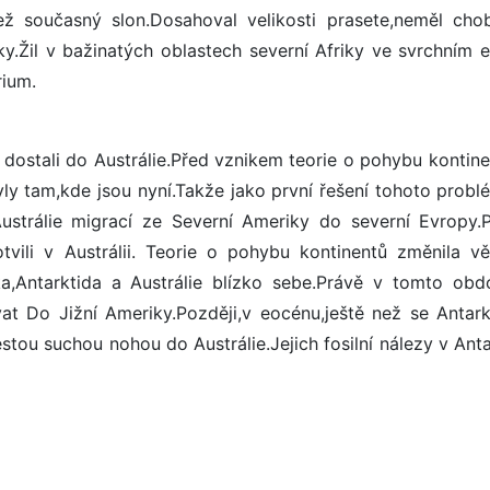
ž současný slon.Dosahoval velikosti prasete,neměl chob
ky.Žil v bažinatých oblastech severní Afriky ve svrchním 
rium.
i dostali do Austrálie.Před vznikem teorie o pohybu kontin
ly tam,kde jsou nyní.Takže jako první řešení tohoto probl
Austrálie migrací ze Severní Ameriky do severní Evropy.
tvili v Austrálii. Teorie o pohybu kontinentů změnila v
ka,Antarktida a Austrálie blízko sebe.Právě v tomto obd
at Do Jižní Ameriky.Později,v eocénu,ještě než se Antark
 cestou suchou nohou do Austrálie.Jejich fosilní nálezy v Ant