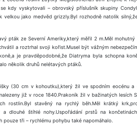
 kdy vyskytovali – obrovský příslušník skupiny Condyl
k velkou jako medvěd grizzly.Byl rozhodně natolik silný,ž
ravý pták ze Severní Ameriky,který měřil 2 m.Měl mohutný
vátil a roztrhal svoji kořist.Musel být vážným nebezpečím
i koně,a je pravděpodobné,že Diatryma byla schopna koně
alo několik druhů nelétavých ptáků.
 lišky (30 cm v kohoutku),který žil ve spodním eocénu a 
nalezeny již v roce 1840.Prakoník žil v bažinatých lesích 
ch rostlin.Byl stavěný na rychlý běh.Měl krátký krk,pr
 a dlouhé štíhlé nohy.Uspořádání prstů na končetinác
ch pouze tři – rychlému pohybu také napomáhalo.