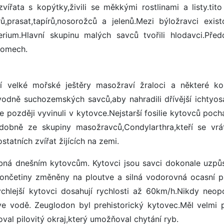
vířata s kopýtky,živili se měkkými rostlinami a listy.tito 
ů,prasat,tapírů,nosorožců a jelenů.Mezi býložravci existo
rium.Hlavní skupinu malých savců tvořili hlodavci.Před
romech.
cí velké mořské ještěry masožraví žraloci a některé ko
ůvodně suchozemských savců,aby nahradili dřívější ichtyos
e později vyvinuli v kytovce.Nejstarší fosilie kytovců poch
dobně ze skupiny masožravců,Condylarthra,kteří se vrát
atních zvířat žijících na zemi.
bná dnešním kytovcům. Kytovci jsou savci dokonale uzpů
 končetiny změněny na ploutve a silná vodorovná ocasní p
chlejší kytovci dosahují rychlosti až 60km/h.Nikdy neopo
e vodě. Zeuglodon byl prehistorický kytovec.Měl velmi 
al pilovitý okraj,který umožňoval chytání ryb.