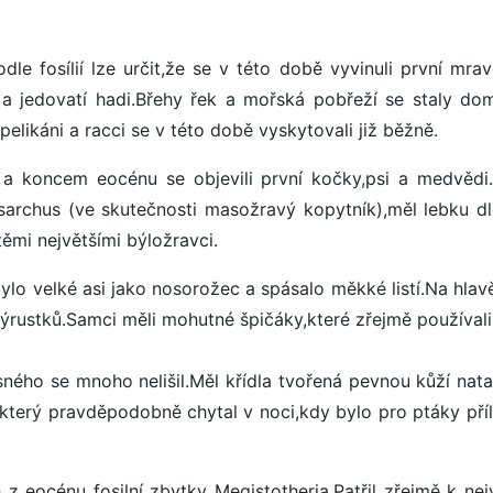
e fosílií lze určit,že se v této době vyvinuli první mrav
ci a jedovatí hadi.Břehy řek a mořská pobřeží se staly d
likáni a racci se v této době vyskytovali již běžně.
vci a koncem eocénu se objevili první kočky,psi a medvědi
rchus (ve skutečnosti masožravý kopytník),měl lebku d
ěmi největšími býložravci.
lo velké asi jako nosorožec a spásalo měkké listí.Na hlav
 výrustků.Samci měli mohutné špičáky,které zřejmě používali
sného se mnoho nelišil.Měl křídla tvořená pevnou kůží nat
který pravděpodobně chytal v noci,kdy bylo pro ptáky příl
 z eocénu fosilní zbytky Megistotheria.Patřil zřejmě k nej