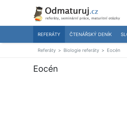
REFERÁTY
ČTENÁŘSKÝ DENÍK
SL
Referáty
Biologie referáty
Eocén
Eocén