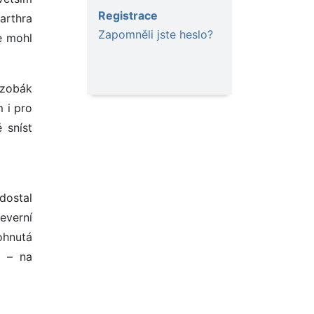
Registrace
arthra
Zapomněli jste heslo?
e mohl
 zobák
 i pro
 sníst
dostal
Severní
ohnutá
h – na