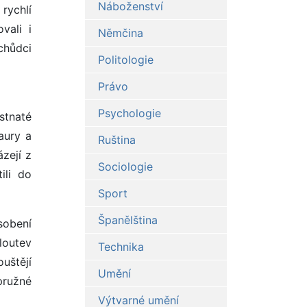
Náboženství
rychlí
vali i
Němčina
chůdci
Politologie
Právo
Psychologie
stnaté
aury a
Ruština
ázejí z
Sociologie
ili do
Sport
Španělština
sobení
loutev
Technika
uštějí
Umění
pružné
Výtvarné umění