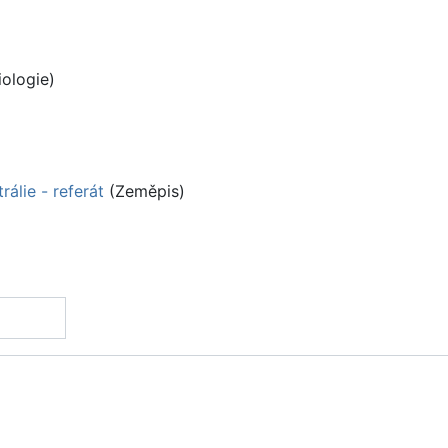
iologie)
álie - referát
(Zeměpis)