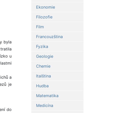
Ekonomie
Filozofie
Film
Francouzština
y byla
Fyzika
ratila
lízko u
Geologie
lastmi
Chemie
Italština
ichů a
ezů je
Hudba
Matematika
Medicína
ení do