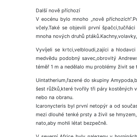
Další nově příchozí
V eocénu bylo mnoho „nově příchozích“.Podl
včely.Také se objevili první špačci,tučňá
mnoha nových druhů ptáků.Kachny,volavky,pe
Vyvíjeli se krtci,velbloudi,zajíci a hloda
medvědu podobný savec,obrovitý Andrewsa
téměř 1 m a nedělalo mu problémy živit se t
Uintatherium,řazené do skupiny Amypoda,by
šest růžků,které tvořily tři páry kostěných
nebo na obranu.
Icaronycteris byl první netopýr a od souča
mezi dlouhé tenké prsty a živil se hmyzem,
nato,aby mohli létat bezpečně.
V severní Africe byly nalezeny v horninách