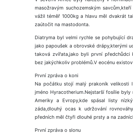
masožravým suchozemským savcům,kteří se
vážil téměř 1000kg a hlavu měl dvakrát ta
zaútočit na mastodonta.
Diatryma byl velmi rychle se pohybující d
jako papoušek a obrovské drápy,kterými uch
taková zvířata,jako byli první předchůdc
bez jakýchkoliv problémů.V eocénu existov
První zpráva o koni
Na počátku stojí malý prakoník velikosti
jméno Hyracotherium.Nejstarší fosílie byly 
Ameriky a Evropy,kde spásal listy nízký
záda,dlouhý ocas k udržování rovnováhy
předních měl čtyři dlouhé prsty a na zadní
První zpráva o slonu