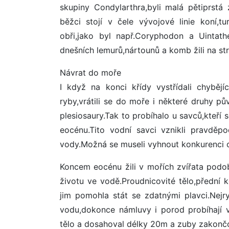
skupiny Condylarthra,byli malá pětiprstá z
běžci stojí v čele vývojové linie koní,tur
obři,jako byl např.Coryphodon a Uintathe
dnešních lemurů,nártounů a komb žili na st
Návrat do moře
I když na konci křídy vystřídali chybějí
ryby,vrátili se do moře i některé druhy p
plesiosaury.Tak to probíhalo u savců,kteří s
eocénu.Tito vodní savci vznikli pravděpo
vody.Možná se museli vyhnout konkurenci ost
Koncem eocénu žili v mořích zvířata podo
životu ve vodě.Proudnicovité tělo,přední
jim pomohla stát se zdatnými plavci.Nejry
vodu,dokonce námluvy i porod probíhají v
tělo a dosahoval délky 20m a zuby zakončov