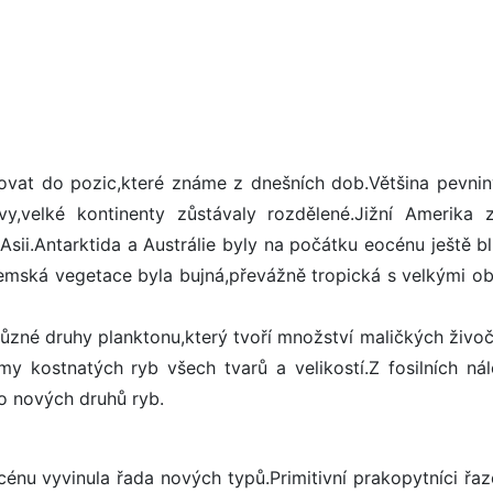
ovat do pozic,které známe z dnešních dob.Většina pevnin
,velké kontinenty zůstávaly rozdělené.Jižní Amerika zt
k Asii.Antarktida a Austrálie byly na počátku eocénu ještě b
emská vegetace byla bujná,převážně tropická s velkými ob
zné druhy planktonu,který tvoří množství maličkých živoč
y kostnatých ryb všech tvarů a velikostí.Z fosilních nál
ho nových druhů ryb.
énu vyvinula řada nových typů.Primitivní prakopytníci řaz