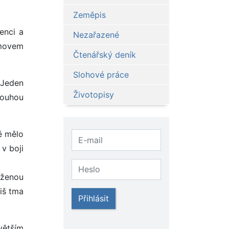
Zeměpis
enci a
Nezařazené
omovem
Čtenářský deník
Slohové práce
.Jeden
Životopisy
louhou
ě mělo
 v boji
aženou
iš tma
Přihlásit
větším