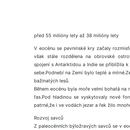
před 55 milióny lety až 38 milióny lety
V eocénu se pevninské kry začaly rozmisť
však stále rozdělena na obrovské ostrovy
spojení s Antarktidou a Indie se přiblížila 
sebe.Podnebí na Zemi bylo teplé a mírné.Z
bažinatých lesů.
Během eocénu byla moře velmi bohatá na rů
řas.Pod hladinou se vyskytovaly nové form
patrné,že i ve vodách jezer a řek žilo mno
Rozvoj savců
Z paleocénních býložravých savců se v eoc