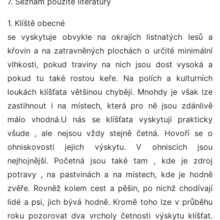
7. Seznam použité literatury
1. Klíště obecné
se vyskytuje obvykle na okrajích listnatých lesů a
křovin a na zatravněných plochách o určité minimální
vlhkosti, pokud traviny na nich jsou dost vysoká a
pokud tu také rostou keře. Na polích a kulturních
loukách klíšťata většinou chybějí. Mnohdy je však lze
zastihnout i na místech, která pro ně jsou zdánlivě
málo vhodná.U nás se klíšťata vyskytují prakticky
všude , ale nejsou vždy stejně četná. Hovoří se o
ohniskovosti jejich výskytu. V ohniscích jsou
nejhojnější. Početná jsou také tam , kde je zdroj
potravy , na pastvinách a na místech, kde je hodně
zvěře. Rovněž kolem cest a pěšin, po nichž chodívají
lidé a psi, jich bývá hodně. Kromě toho lze v průběhu
roku pozorovat dva vrcholy četnosti výskytu klíšťat.