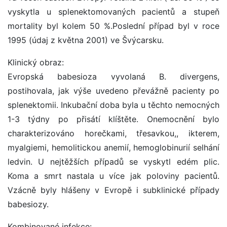
vyskytla u splenektomovaných pacientů a stupeň
mortality byl kolem 50 %.Poslední případ byl v roce
1995 (údaj z května 2001) ve Švýcarsku.
Klinický obraz:
Evropská babesioza vyvolaná B. divergens,
postihovala, jak výše uvedeno převážně pacienty po
splenektomii. Inkubační doba byla u těchto nemocných
1-3 týdny po přisátí klíštěte. Onemocnění bylo
charakterizováno horečkami, třesavkou,, ikterem,
myalgiemi, hemolitickou anemií, hemoglobinurií selhání
ledvin. U nejtěžších případů se vyskytl edém plic.
Koma a smrt nastala u více jak poloviny pacientů.
Vzácně byly hlášeny v Evropě i subklinické případy
babesiozy.
Kombinované infekce: