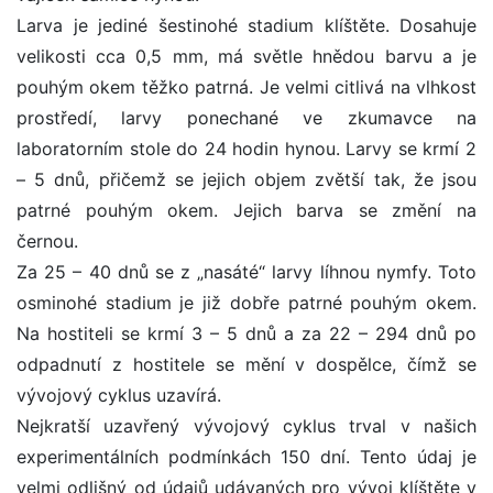
Larva je jediné šestinohé stadium klíštěte. Dosahuje
velikosti cca 0,5 mm, má světle hnědou barvu a je
pouhým okem těžko patrná. Je velmi citlivá na vlhkost
prostředí, larvy ponechané ve zkumavce na
laboratorním stole do 24 hodin hynou. Larvy se krmí 2
– 5 dnů, přičemž se jejich objem zvětší tak, že jsou
patrné pouhým okem. Jejich barva se změní na
černou.
Za 25 – 40 dnů se z „nasáté“ larvy líhnou nymfy. Toto
osminohé stadium je již dobře patrné pouhým okem.
Na hostiteli se krmí 3 – 5 dnů a za 22 – 294 dnů po
odpadnutí z hostitele se mění v dospělce, čímž se
vývojový cyklus uzavírá.
Nejkratší uzavřený vývojový cyklus trval v našich
experimentálních podmínkách 150 dní. Tento údaj je
velmi odlišný od údajů udávaných pro vývoj klíštěte v