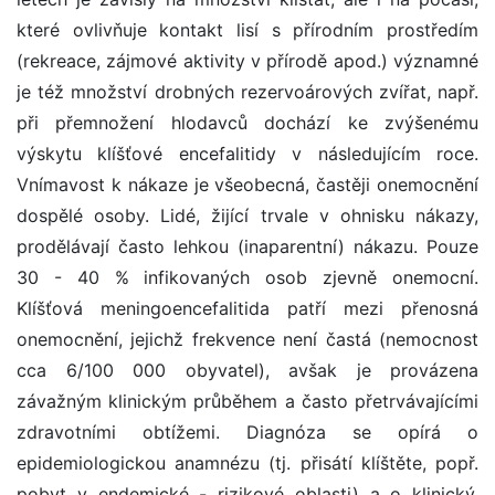
které ovlivňuje kontakt lisí s přírodním prostředím
(rekreace, zájmové aktivity v přírodě apod.) významné
je též množství drobných rezervoárových zvířat, např.
při přemnožení hlodavců dochází ke zvýšenému
výskytu klíšťové encefalitidy v následujícím roce.
Vnímavost k nákaze je všeobecná, častěji onemocnění
dospělé osoby. Lidé, žijící trvale v ohnisku nákazy,
prodělávají často lehkou (inaparentní) nákazu. Pouze
30 - 40 % infikovaných osob zjevně onemocní.
Klíšťová meningoencefalitida patří mezi přenosná
onemocnění, jejichž frekvence není častá (nemocnost
cca 6/100 000 obyvatel), avšak je provázena
závažným klinickým průběhem a často přetrvávajícími
zdravotními obtížemi. Diagnóza se opírá o
epidemiologickou anamnézu (tj. přisátí klíštěte, popř.
pobyt v endemické - rizikové oblasti) a o klinický,