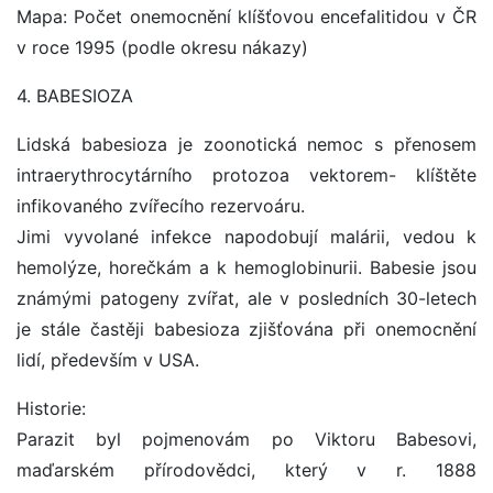
Mapa: Počet onemocnění klíšťovou encefalitidou v ČR
v roce 1995 (podle okresu nákazy)
4. BABESIOZA
Lidská babesioza je zoonotická nemoc s přenosem
intraerythrocytárního protozoa vektorem- klíštěte
infikovaného zvířecího rezervoáru.
Jimi vyvolané infekce napodobují malárii, vedou k
hemolýze, horečkám a k hemoglobinurii. Babesie jsou
známými patogeny zvířat, ale v posledních 30-letech
je stále častěji babesioza zjišťována při onemocnění
lidí, především v USA.
Historie:
Parazit byl pojmenovám po Viktoru Babesovi,
maďarském přírodovědci, který v r. 1888