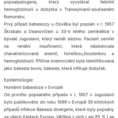
popsalpatogena, který vyvolával febrilní
hemoglobinurii u dobytka v Transsylvanii-současném
Rumunsku.
Prvý případ babesiozy u člověka byl popsán v r. 1957
Škrabalo a Deanovičem u 33-ti letého zemědělce v
bývalé Jugoslavii, který neměl slezinu. Pacient zemřel
na renální insuficienci, která následovala
charakterizované anemií, horečkou,žloutenkou a
hemoglobinurií. Příčina onemocnění byla identifikovaná
jako babesia bovis, babesie, která infikuje dobytek.
Epidemiologie:
Humánní babesioza v Evropě:
Od prvního popsaného případu v r. 1957 v Jugoslavii
bylo publikováno do roku 1999 v Evropě 30 klinických
případů infekce Babesia divergens, které byly popsány
va všech částech Evropy. Většina z nich ( asi 85 % ) se