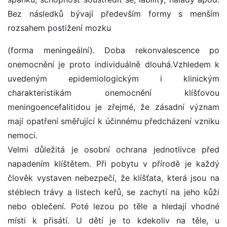
Bez následků bývají především formy s menším
rozsahem postižení mozku
(forma meningeální). Doba rekonvalescence po
onemocnění je proto individuálně dlouhá.Vzhledem k
uvedeným epidemiologickým i klinickým
charakteristikám onemocnění klíšťovou
meningoencefalitidou je zřejmé, že zásadní význam
mají opatření směřující k účinnému předcházení vzniku
nemoci.
Velmi důležitá je osobní ochrana jednotlivce před
napadením klíštětem. Při pobytu v přírodě je každý
člověk vystaven nebezpečí, že klíšťata, která jsou na
stéblech trávy a listech keřů, se zachytí na jeho kůži
nebo oblečení. Poté lezou po těle a hledají vhodné
místi k přisátí. U dětí je to kdekoliv na těle, u