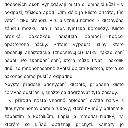
dospělých osob vyhledávají místa s jemnější kůží - v
podpaží, tříslech apod. Čím déle je klíště přisáto, tím
větší riziko přenosu viru a vzniku nemoci - klíšťového
zánětu mozku, ale i např. lymfské boreliózy. Klíště
proniká pokožkou hostitele pomocí bodce,
opatřeného háčky. Přitom vypouští sliny, které
obsahují anestetické (znecitlivující) látky, takže sání
nebolí. Po skončení sání, které může trvat i několik
dnů, se mnohonásobně zvětší objem klíštěte, které se
nakonec samo pustí a odpadne.
Abyste předešli přichycení klíštěte, případně klíště
správně odstranili, snažte se dodržovat tyto zásady:
· V přírodě noste vhodné oblečení světlé barvy s
dlouhými nohavicemi a rukávy, které by měly přiléhat k
zápěstím a kotníkům. Lepší je materiál hladký, na
kterém se klíště obtížněji přichytí. Kalhoty je