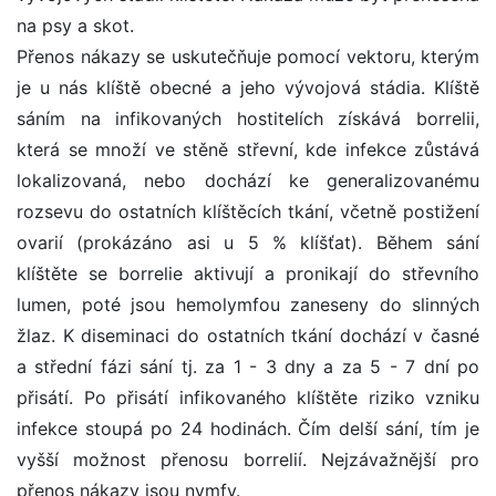
na psy a skot.
Přenos nákazy se uskutečňuje pomocí vektoru, kterým
je u nás klíště obecné a jeho vývojová stádia. Klíště
sáním na infikovaných hostitelích získává borrelii,
která se množí ve stěně střevní, kde infekce zůstává
lokalizovaná, nebo dochází ke generalizovanému
rozsevu do ostatních klíštěcích tkání, včetně postižení
ovarií (prokázáno asi u 5 % klíšťat). Během sání
klíštěte se borrelie aktivují a pronikají do střevního
lumen, poté jsou hemolymfou zaneseny do slinných
žlaz. K diseminaci do ostatních tkání dochází v časné
a střední fázi sání tj. za 1 - 3 dny a za 5 - 7 dní po
přisátí. Po přisátí infikovaného klíštěte riziko vzniku
infekce stoupá po 24 hodinách. Čím delší sání, tím je
vyšší možnost přenosu borrelií. Nejzávažnější pro
přenos nákazy jsou nymfy.