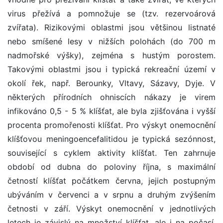
virus přežívá a pomnožuje se (tzv. rezervoárová
zvířata). Rizikovými oblastmi jsou většinou listnaté
nebo smíšené lesy v nižších polohách (do 700 m
nadmořské výšky), zejména s hustým porostem.
Takovými oblastmi jsou i typická rekreační území v
okolí řek, např. Berounky, Vltavy, Sázavy, Dyje. V
některých přírodních ohniscích nákazy je virem
infikováno 0,5 - 5 % klíšťat, ale byla zjišťována i vyšší
procenta promořenosti klíšťat. Pro výskyt onemocnění
klíšťovou meningoencefalitidou je typická sezónnost,
související s cyklem aktivity klíšťat. Ten zahrnuje
období od dubna do poloviny října, s maximální
četností klíšťat počátkem června, jejich postupným
ubýváním v červenci a v srpnu a druhým zvýšením
četnosti v září. Výskyt onemocnění v jednotlivých
letech je závislý na množství klíšťat, ale i na počasí,