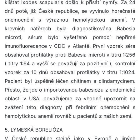
klíšťat Ixodes scapularis došlo k přisátí nymfy. Za 24
dnů poté, již České republice, se vyvinulo horečnaté
onemocnění s výraznou hemolytickou anemií. V
krevních nátěrech byla diagnostikována Babesia
microti, sérum bylo vyšetřeno pomocí nepřímé
imunofluorecence v CDC v Atlantě. První vzorek séra
obsahoval protilátky proti Babesia microti v titru 1:256
( titry 1:64 a vyšší se považují za pozitivní ), kontrolní
vzorek za 10 dnů obsahoval protilátky v titru 1:1024.
Pacient byl úspěšně léčen chitinem a clindamycinem.
Přesto, že jde o importovanou babesiozu z endemické
oblasti v USA, považujeme za vhodné upozornit na
zvážení této diagnózy při febrilním onemocnění s
hemolytickou anemií rovněž u pacientů z našich zemí.
5. LYMESKÁ BORELIÓZA
V České republice stejně jako v Evropě a jiných