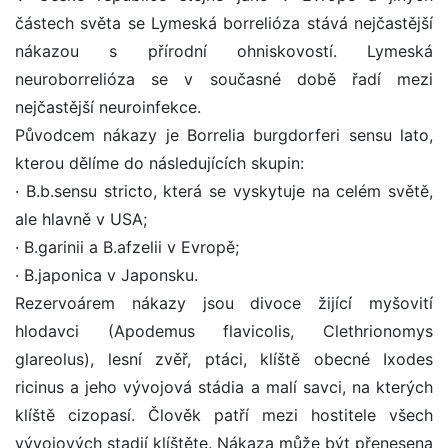
částech světa se Lymeská borrelióza stává nejčastější
nákazou s přírodní ohniskovostí. Lymeská
neuroborrelióza se v současné době řadí mezi
nejčastější neuroinfekce.
Původcem nákazy je Borrelia burgdorferi sensu lato,
kterou dělíme do následujících skupin:
· B.b.sensu stricto, která se vyskytuje na celém světě,
ale hlavně v USA;
· B.garinii a B.afzelii v Evropě;
· B.japonica v Japonsku.
Rezervoárem nákazy jsou divoce žijící myšovití
hlodavci (Apodemus flavicolis, Clethrionomys
glareolus), lesní zvěř, ptáci, klíště obecné Ixodes
ricinus a jeho vývojová stádia a malí savci, na kterých
klíště cizopasí. Člověk patří mezi hostitele všech
vývojových stadií klíštěte. Nákaza může být přenesena