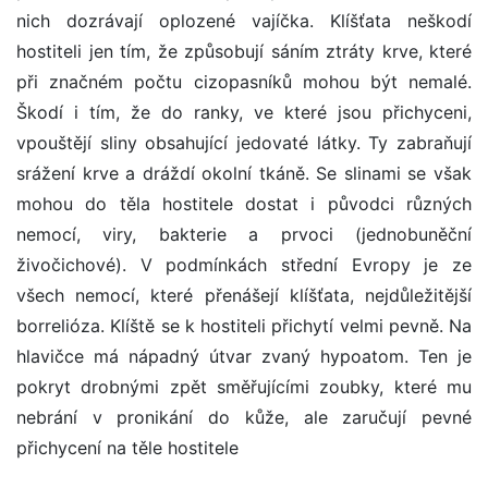
nich dozrávají oplozené vajíčka. Klíšťata neškodí
hostiteli jen tím, že způsobují sáním ztráty krve, které
při značném počtu cizopasníků mohou být nemalé.
Škodí i tím, že do ranky, ve které jsou přichyceni,
vpouštějí sliny obsahující jedovaté látky. Ty zabraňují
srážení krve a dráždí okolní tkáně. Se slinami se však
mohou do těla hostitele dostat i původci různých
nemocí, viry, bakterie a prvoci (jednobuněční
živočichové). V podmínkách střední Evropy je ze
všech nemocí, které přenášejí klíšťata, nejdůležitější
borrelióza. Klíště se k hostiteli přichytí velmi pevně. Na
hlavičce má nápadný útvar zvaný hypoatom. Ten je
pokryt drobnými zpět směřujícími zoubky, které mu
nebrání v pronikání do kůže, ale zaručují pevné
přichycení na těle hostitele