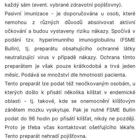
každý sám (event. vybrané zdravotní pojišťovny).
Pasivní imunizace - je doporučována u osob, které
nemohou z různých důvodů absolvovat aktivní
očkování a budou vystaveny riziku nákazy. Spočívá v
podání tzv. hyperimunního imunoglobulinu (FSME
Bullin), tj. preparátu obsahujícího ochranné látky
neutralizující virus v případě nákazy. Ochrana tímto
preparátem je však pouze krátkodobá a trvá jeden
měsíc. Podává se množství dle hmotnosti pacienta.
Tento preparát lze podat též neočkovaným osobám, u
kterých došlo k přisátí několika klíštat v endemické
oblasti - tj. takové, kde se onemocnění klíšťovým
zánětem mozku vyskytuje. Pak je nutné FSME Bullin
podat do 96 hodin po přisátí klíšťat, nikdy ne později.
Proto je třeba včas kontaktovat ošetřujícího lékaře.
Tento preparát nehradí pojišťovna.