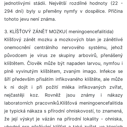
jednotlivými stádii. Největší rozdílné hodnoty (22 -
294 dní) byly u přeměny nymfy v dospělce. Příčina
tohoto jevu není známa.
3. KLÍŠŤOVÝ ZÁNĚT MOZKU( meningoencefalitida)
Klíšťový zánět mozku a mozkových blan je zánětlivé
onemocnění centrálního nervového systému, jehož
původcem je virus ze skupiny arbovirů, přenášený
klíštětem. Člověk může být napaden larvou, nymfou i
plně vyvinutým klíštětem, zvaným imago. Infekce se
šíří především přisátím infikovaného klíštěte, ale může
k ni dojít i při požití mléka infikovaných zvířat,
nejčastěji koz. Rovněž jsou známy i nákazy
laboratorních pracovníků.Klíšťová meningoencefalitida
je typická nákaza s přírodní ohniskovostí, to znamená,
že její výskyt je vázán na přírodní lokality - ohniska,
vhodné pro přežívání klíšťat a také zvířat, ve kterých