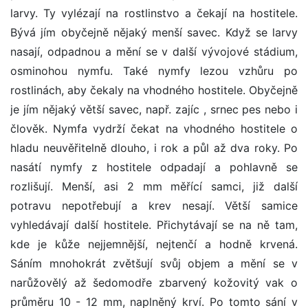
larvy. Ty vylézají na rostlinstvo a čekají na hostitele.
Bývá jím obyčejně nějaký menší savec. Když se larvy
nasají, odpadnou a mění se v další vývojové stádium,
osminohou nymfu. Také nymfy lezou vzhůru po
rostlinách, aby čekaly na vhodného hostitele. Obyčejně
je jím nějaký větší savec, např. zajíc , srnec pes nebo i
člověk. Nymfa vydrží čekat na vhodného hostitele o
hladu neuvěřitelně dlouho, i rok a půl až dva roky. Po
nasátí nymfy z hostitele odpadají a pohlavně se
rozlišují. Menší, asi 2 mm měřící samci, již další
potravu nepotřebují a krev nesají. Větší samice
vyhledávají další hostitele. Přichytávají se na ně tam,
kde je kůže nejjemnější, nejtenčí a hodně krvená.
Sáním mnohokrát zvětšují svůj objem a mění se v
narůžovělý až šedomodře zbarvený kožovitý vak o
průměru 10 - 12 mm, naplněný krví. Po tomto sání v