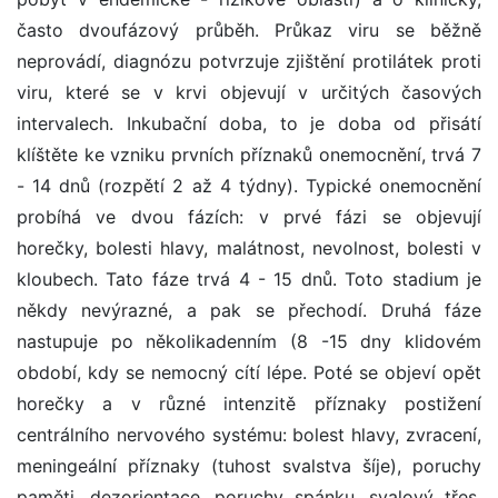
často dvoufázový průběh. Průkaz viru se běžně
neprovádí, diagnózu potvrzuje zjištění protilátek proti
viru, které se v krvi objevují v určitých časových
intervalech. Inkubační doba, to je doba od přisátí
klíštěte ke vzniku prvních příznaků onemocnění, trvá 7
- 14 dnů (rozpětí 2 až 4 týdny). Typické onemocnění
probíhá ve dvou fázích: v prvé fázi se objevují
horečky, bolesti hlavy, malátnost, nevolnost, bolesti v
kloubech. Tato fáze trvá 4 - 15 dnů. Toto stadium je
někdy nevýrazné, a pak se přechodí. Druhá fáze
nastupuje po několikadenním (8 -15 dny klidovém
období, kdy se nemocný cítí lépe. Poté se objeví opět
horečky a v různé intenzitě příznaky postižení
centrálního nervového systému: bolest hlavy, zvracení,
meningeální příznaky (tuhost svalstva šíje), poruchy
paměti, dezorientace, poruchy spánku, svalový třes,