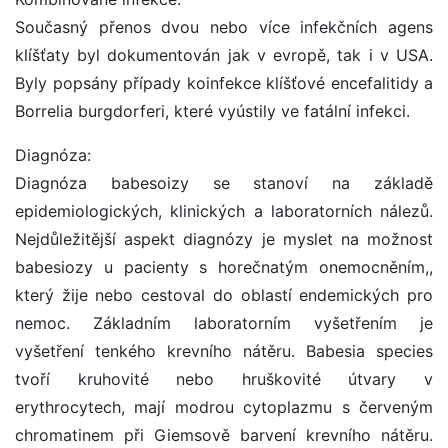
Současný přenos dvou nebo více infekčních agens
klíšťaty byl dokumentován jak v evropě, tak i v USA.
Byly popsány případy koinfekce klíšťové encefalitidy a
Borrelia burgdorferi, které vyústily ve fatální infekci.
Diagnóza:
Diagnóza babesoizy se stanoví na základě
epidemiologických, klinických a laboratorních nálezů.
Nejdůležitější aspekt diagnózy je myslet na možnost
babesiozy u pacienty s horečnatým onemocněním,,
který žije nebo cestoval do oblastí endemických pro
nemoc. Základním laboratorním vyšetřením je
vyšetření tenkého krevního nátěru. Babesia species
tvoří kruhovité nebo hruškovité útvary v
erythrocytech, mají modrou cytoplazmu s červeným
chromatinem při Giemsově barvení krevního nátěru.