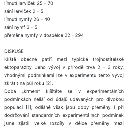
líhnutí larviček 25 – 70
sání larviček 2 – 5
líhnutí nymfy 26 – 40
sání nymf 3 – 5
přeměna nymfy v dospělce 22 - 294
DISKUSE
Klíště obecné patří mezi typické trojhostitelské
ektoparazity. Jeho vývoj v přírodě trvá 2 – 3 roky,
vhodnými podmínkami lze v experimentu tento vývoj
zkrátit na půl roku [2].
Doba „krmení“ klíštěte se v experimentálních
podmínkách neliší od údajů udávaných pro divokou
populaci [1], odlišné však jsou doby přeměny. I při
dodržování standardních experimentálních podmínek
jsme zjistili velké rozdíly v délce přeměny mezi