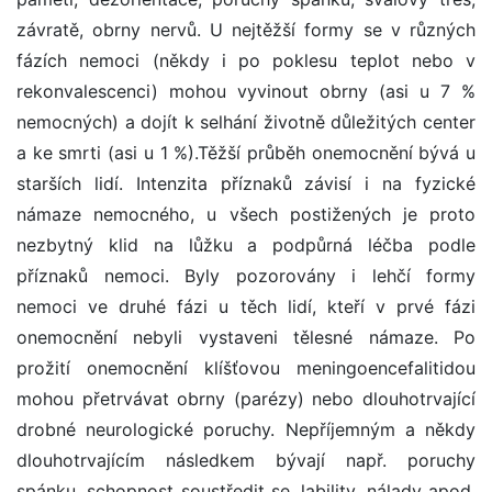
závratě, obrny nervů. U nejtěžší formy se v různých
fázích nemoci (někdy i po poklesu teplot nebo v
rekonvalescenci) mohou vyvinout obrny (asi u 7 %
nemocných) a dojít k selhání životně důležitých center
a ke smrti (asi u 1 %).Těžší průběh onemocnění bývá u
starších lidí. Intenzita příznaků závisí i na fyzické
námaze nemocného, u všech postižených je proto
nezbytný klid na lůžku a podpůrná léčba podle
příznaků nemoci. Byly pozorovány i lehčí formy
nemoci ve druhé fázi u těch lidí, kteří v prvé fázi
onemocnění nebyli vystaveni tělesné námaze. Po
prožití onemocnění klíšťovou meningoencefalitidou
mohou přetrvávat obrny (parézy) nebo dlouhotrvající
drobné neurologické poruchy. Nepříjemným a někdy
dlouhotrvajícím následkem bývají např. poruchy
spánku, schopnost soustředit se, lability, nálady apod.