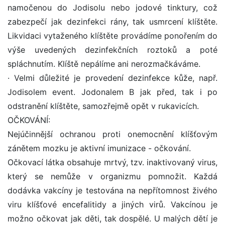
namočenou do Jodisolu nebo jodové tinktury, což
zabezpečí jak dezinfekci rány, tak usmrcení klíštěte.
Likvidaci vytaženého klíštěte provádíme ponořením do
výše uvedených dezinfekčních roztoků a poté
spláchnutím. Klíště nepálíme ani nerozmačkáváme.
· Velmi důležité je provedení dezinfekce kůže, např.
Jodisolem event. Jodonalem B jak před, tak i po
odstranění klíštěte, samozřejmě opět v rukavicích.
OČKOVÁNÍ:
Nejúčinnější ochranou proti onemocnění klíšťovým
zánětem mozku je aktivní imunizace - očkování.
Očkovací látka obsahuje mrtvý, tzv. inaktivovaný virus,
který se nemůže v organizmu pomnožit. Každá
dodávka vakcíny je testována na nepřítomnost živého
viru klíšťové encefalitidy a jiných virů. Vakcínou je
možno očkovat jak děti, tak dospělé. U malých dětí je