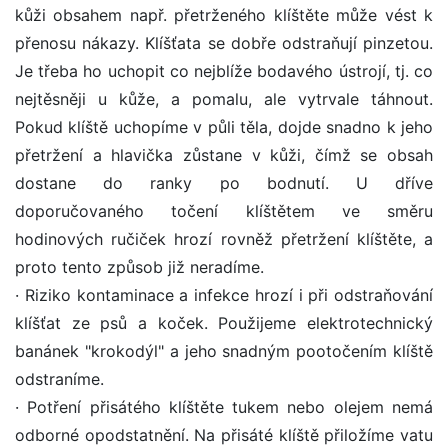
kůži obsahem např. přetrženého klíštěte může vést k
přenosu nákazy. Klíšťata se dobře odstraňují pinzetou.
Je třeba ho uchopit co nejblíže bodavého ústrojí, tj. co
nejtěsněji u kůže, a pomalu, ale vytrvale táhnout.
Pokud klíště uchopíme v půli těla, dojde snadno k jeho
přetržení a hlavička zůstane v kůži, čímž se obsah
dostane do ranky po bodnutí. U dříve
doporučovaného točení klíštětem ve směru
hodinových ručiček hrozí rovněž přetržení klíštěte, a
proto tento způsob již neradíme.
· Riziko kontaminace a infekce hrozí i při odstraňování
klíšťat ze psů a koček. Použijeme elektrotechnický
banánek "krokodýl" a jeho snadným pootočením klíště
odstraníme.
· Potření přisátého klíštěte tukem nebo olejem nemá
odborné opodstatnění. Na přisáté klíště přiložíme vatu