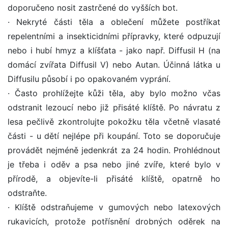
doporučeno nosit zastrčené do vyšších bot.
· Nekryté části těla a oblečení můžete postříkat
repelentními a insekticidními přípravky, které odpuzují
nebo i hubí hmyz a klíšťata - jako např. Diffusil H (na
domácí zvířata Diffusil V) nebo Autan. Účinná látka u
Diffusilu působí i po opakovaném vyprání.
· Často prohlížejte kůži těla, aby bylo možno včas
odstranit lezoucí nebo již přisáté klíště. Po návratu z
lesa pečlivě zkontrolujte pokožku těla včetně vlasaté
části - u dětí nejlépe při koupání. Toto se doporučuje
provádět nejméně jedenkrát za 24 hodin. Prohlédnout
je třeba i oděv a psa nebo jiné zvíře, které bylo v
přírodě, a objevíte-li přisáté klíště, opatrně ho
odstraňte.
· Klíště odstraňujeme v gumových nebo latexových
rukavicích, protože potřísnění drobných oděrek na