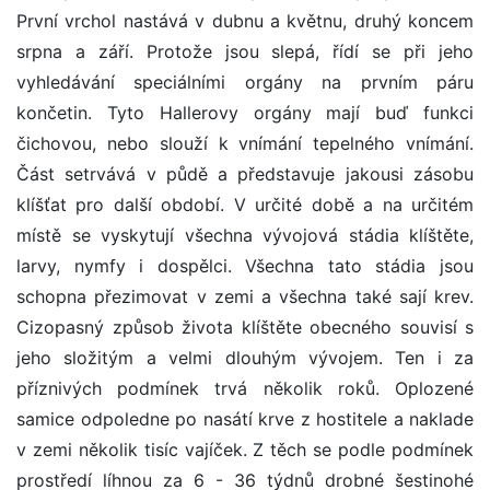
První vrchol nastává v dubnu a květnu, druhý koncem
srpna a září. Protože jsou slepá, řídí se při jeho
vyhledávání speciálními orgány na prvním páru
končetin. Tyto Hallerovy orgány mají buď funkci
čichovou, nebo slouží k vnímání tepelného vnímání.
Část setrvává v půdě a představuje jakousi zásobu
klíšťat pro další období. V určité době a na určitém
místě se vyskytují všechna vývojová stádia klíštěte,
larvy, nymfy i dospělci. Všechna tato stádia jsou
schopna přezimovat v zemi a všechna také sají krev.
Cizopasný způsob života klíštěte obecného souvisí s
jeho složitým a velmi dlouhým vývojem. Ten i za
příznivých podmínek trvá několik roků. Oplozené
samice odpoledne po nasátí krve z hostitele a naklade
v zemi několik tisíc vajíček. Z těch se podle podmínek
prostředí líhnou za 6 - 36 týdnů drobné šestinohé