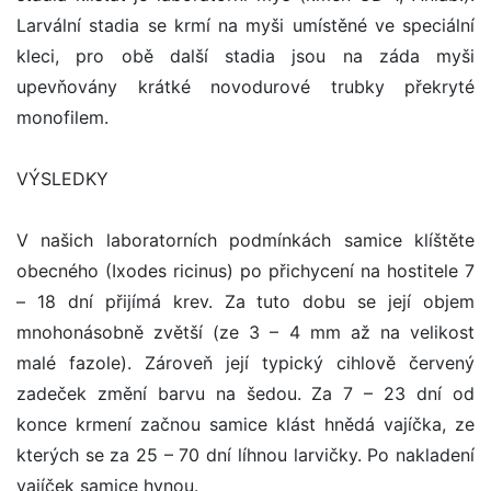
Larvální stadia se krmí na myši umístěné ve speciální
kleci, pro obě další stadia jsou na záda myši
upevňovány krátké novodurové trubky překryté
monofilem.
VÝSLEDKY
V našich laboratorních podmínkách samice klíštěte
obecného (Ixodes ricinus) po přichycení na hostitele 7
– 18 dní přijímá krev. Za tuto dobu se její objem
mnohonásobně zvětší (ze 3 – 4 mm až na velikost
malé fazole). Zároveň její typický cihlově červený
zadeček změní barvu na šedou. Za 7 – 23 dní od
konce krmení začnou samice klást hnědá vajíčka, ze
kterých se za 25 – 70 dní líhnou larvičky. Po nakladení
vajíček samice hynou.