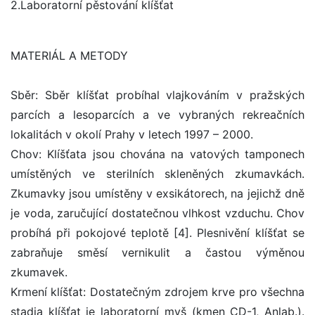
2.Laboratorní pěstování klíšťat
MATERIÁL A METODY
Sběr: Sběr klíšťat probíhal vlajkováním v pražských
parcích a lesoparcích a ve vybraných rekreačních
lokalitách v okolí Prahy v letech 1997 – 2000.
Chov: Klíšťata jsou chována na vatových tamponech
umístěných ve sterilních skleněných zkumavkách.
Zkumavky jsou umístěny v exsikátorech, na jejichž dně
je voda, zaručující dostatečnou vlhkost vzduchu. Chov
probíhá při pokojové teplotě [4]. Plesnivění klíšťat se
zabraňuje směsí vernikulit a častou výměnou
zkumavek.
Krmení klíšťat: Dostatečným zdrojem krve pro všechna
stadia klíšťat je laboratorní myš (kmen CD-1, Anlab.).