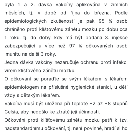
byla 1. a 2. dávka vakcíny aplikována v zimních
měsících, tj. v době od října do března. Podle
epidemiologických zkušeností je pak 95 % osob
chráněno proti klíšťovému zánětu mozku po dobu cca
1 roku, tj. do doby, kdy má být podána 3. injekce
zabezpečující u více než 97 % očkovaných osob
imunitu na další 3 roky.
Jedna dávka vakcíny nezaručuje ochranu proti infekci
virem klíšťového zánětu mozku.
O očkování se poraďte se svým lékařem, s lékařem
epidemiologem na příslušné hygienické stanici, u dětí
vždy s dětským lékařem.
Vakcína musí být uložena při teplotě +2 až +8 stupňů
Celsia, aby nedošlo ke ztrátě její účinnosti.
Očkování proti klíšťovému zánětu mozku patří k tzv.
nadstandardnímu očkování, tj. není povinné, hradí si ho