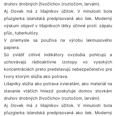
druhov drobných živočíchov (roztočom, larvám).
Aj človek má z lišajníkov úžitok. V minulosti bola
pľuzgierka islandská predpisovaná ako liek. Moderný
výskum objavil v lišajníkoch látky účinné proti: zápalu
pľúc, tuberkulózy.
V priemysle sa používa na výrobu lakmusového
papiera.
Sú zvlášť citlivé indikátory ovzdušia pohlcujú a
uchovávajú rádioaktívne izotopy vo vysokých
koncentráciách preto predstavujú nebezpečenstvo pre
tvory ktorým slúžia ako potrava.
Lišajníky slúžia ako potrava zvieratám, ako materiál na
stavanie vtáčích hniezd poskytuje domov stovkám
druhov drobných živočíchov (roztočom, larvám).
Aj človek má z lišajníkov úžitok. V minulosti bola
pľuzgierka islandská predpisovaná ako liek. Moderný