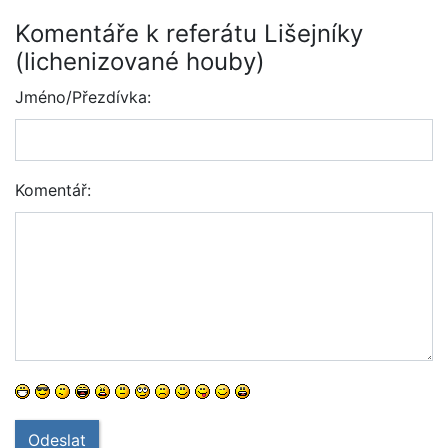
Komentáře k referátu Lišejníky
(lichenizované houby)
Jméno/Přezdívka:
Komentář:
Odeslat