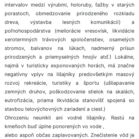
intervalov medzi výrubmi, holoruby, ťažby v starých
porastoch, obmedzovanie prirodzeného rozkladu
dreva, výstavba lesných komunikácií) a
poľnohospodárstva (meliorácie vresovísk, likvidácie
xerotermných trávových spoločenstiev, osamelých
stromov, balvanov na lúkach, nadmerný prísun
prirodzených a priemyselných hnojív atď.) Lokálne,
najmä v turisticky exponovaných horách, má značne
negatívny vplyv na lišajníky predovšetkým masový
rozvoj rekreácie, turistiky a športu (ušliapavanie
zemných druhov, poškodzovanie stielok na skalách,
eutrofizácia, priama likvidácia stanovíšť spojená so
stavbou telovýchovných zariadení a ciest.)
Ohrozeniu neunikli ani vodné lišajníky. Rastú na
kmeňoch buď úplne ponorených vo vode ,
alebo aspoň občas zaplavovaných. Znečistenie vôd je