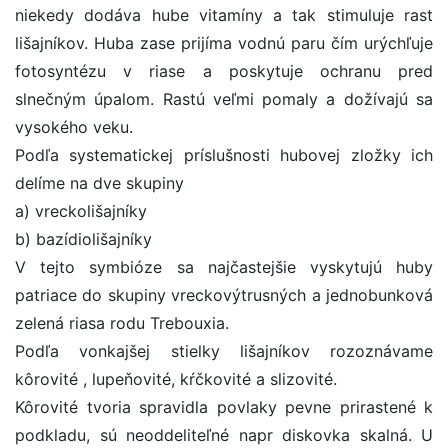
niekedy dodáva hube vitamíny a tak stimuluje rast
lišajníkov. Huba zase prijíma vodnú paru čím urýchľuje
fotosyntézu v riase a poskytuje ochranu pred
slnečným úpalom. Rastú veľmi pomaly a dožívajú sa
vysokého veku.
Podľa systematickej príslušnosti hubovej zložky ich
delíme na dve skupiny
a) vreckolišajníky
b) bazídiolišajníky
V tejto symbióze sa najčastejšie vyskytujú huby
patriace do skupiny vreckovýtrusných a jednobunková
zelená riasa rodu Trebouxia.
Podľa vonkajšej stielky lišajníkov rozoznávame
kôrovité , lupeňovité, kŕčkovité a slizovité.
Kôrovité tvoria spravidla povlaky pevne prirastené k
podkladu, sú neoddeliteľné napr diskovka skalná. U