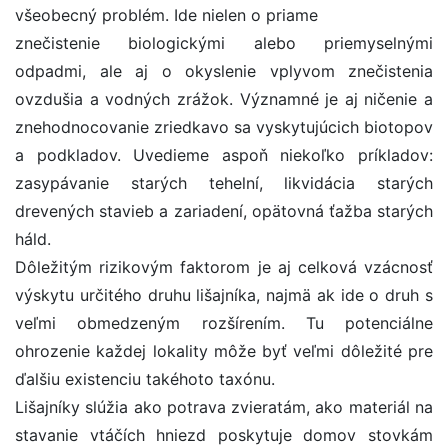
všeobecný problém. Ide nielen o priame
znečistenie biologickými alebo priemyselnými
odpadmi, ale aj o okyslenie vplyvom znečistenia
ovzdušia a vodných zrážok. Významné je aj ničenie a
znehodnocovanie zriedkavo sa vyskytujúcich biotopov
a podkladov. Uvedieme aspoň niekoľko príkladov:
zasypávanie starých tehelní, likvidácia starých
drevených stavieb a zariadení, opätovná ťažba starých
háld.
Dôležitým rizikovým faktorom je aj celková vzácnosť
výskytu určitého druhu lišajníka, najmä ak ide o druh s
veľmi obmedzeným rozšírením. Tu potenciálne
ohrozenie každej lokality môže byť veľmi dôležité pre
ďalšiu existenciu takéhoto taxónu.
Lišajníky slúžia ako potrava zvieratám, ako materiál na
stavanie vtáčích hniezd poskytuje domov stovkám