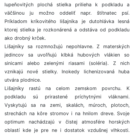
lupeňovitých plochá stielka prilieha k podkladu a
väčšinou ju možno oddeliť napr. štítnatec psí.
Príkladom kríkovitého lišajníka je dutohlávka lesná
ktorej stielka je rozkonárená a odstáva od podkladu
ako drobný krček.
Lišajníky sa rozmnožujú nepohlavne. Z materských
jedincov sa uvoľňujú klbká hubových vlákien so
sinicami alebo zelenými riasami (soléria). Z nich
vznikajú nové stielky. Inokedy lichenizovaná huba
utvára plodnice.
Lišajníky rastú na celom zemskom povrchu. K
podkladu sú prirastené príchytnými vláknami.
Vyskytujú sa na zemi, skalách, múroch, plotoch,
strechách na kôre stromov i na hnilom dreve. Svoje
optimum nachádzajú v čistej atmosfére horských
oblastí kde je pre ne i dostatok vzdušnej vlhkosti.