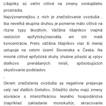
Lišajníky sú veľmi citlivé na zmeny vonkajšieho
prostredia.
Najvýznamnejšou z nich je znečisťovanie ovzdušia .
Iba neveľká skupina druhou je pomerne málo citlivá na
rôzne typy škodlivín. Väčšina lišajníkov (najmä
rastúcich epifyticky)neznáša ani ich malé
koncentrácie. Preto väčšina lišajníkov viac ši menej
ustupuje na celom území Slovenska a Česka. Na
mnohé citlivé epifytické druhy zhubne pôsobí aj vplyv
diaľkovo prenášaných imisií, spôsobujúcich
okysľovanie podkladov.
.
Okrem znečistenia ovzdušia sa negatívne prejavuje
celý rad ďalších činiteľov. Dôležitú úlohu majú zmeny
súvisiace s intenzifikáciou lesného hospodárstva
(napríklad zakladanie monokultúr, skracovanie