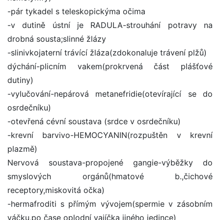
-pár tykadel s teleskopickýma očima
-v dutině ústní je RADULA-strouhání potravy na
drobná sousta;slinné žlázy
-slinivkojaterní trávící žláza(zdokonaluje trávení plžů)
dýchání-plicním vakem(prokrvená část plášťové
dutiny)
-vylučování-nepárová metanefridie(otevírající se do
osrdečníku)
-otevřená cévní soustava (srdce v osrdečníku)
-krevní barvivo-HEMOCYANIN(rozpuštěn v krevní
plazmě)
Nervová soustava-propojené gangie-výběžky do
smyslových orgánů(hmatové b.,čichové
receptory,miskovitá očka)
-hermafroditi s přímým vývojem(spermie v zásobním
váčku,po čase oplodní vajíčka jiného jedince)