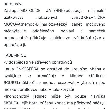
potomstva
Zástupci:MOTOLICE JATERNÍ(způsobuje minimální
užitkovost nakažených zvířat)KREVNIČKA
MOČOVÁ(nemoc-Billharióza-těžký zánět močového
měchýře)-je odděleného pohlaví a sameček
permanentně přidržuje samičku ve své břišní rýze a
oplodňuje ji.
TASEMNICE
-v dospělosti ve střevech obratlovců
Larva-ONKOSFÉRA se dostává do krevního oběhu a
svalů,kde se přeměňuje v klidové stádium-
BOUBEL(některé se mohou usazovat v játrech nebo
mozku obratlovců nebo v těle korýšů)
Plnohodnotný jedinec může být pouze hlavička
SKOLEX ,jejíž horní zúžený konec má příchytné háčky-