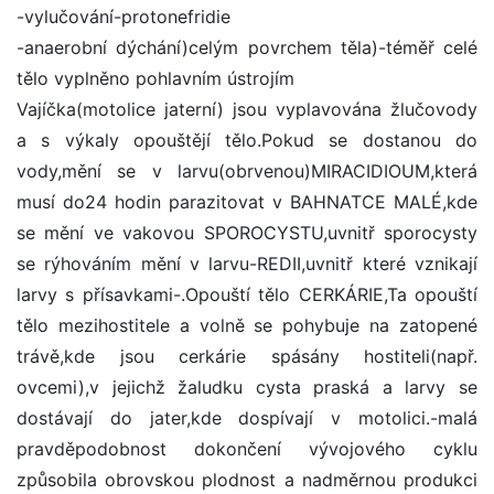
-vylučování-protonefridie
-anaerobní dýchání)celým povrchem těla)-téměř celé
tělo vyplněno pohlavním ústrojím
Vajíčka(motolice jaterní) jsou vyplavována žlučovody
a s výkaly opouštějí tělo.Pokud se dostanou do
vody,mění se v larvu(obrvenou)MIRACIDIOUM,která
musí do24 hodin parazitovat v BAHNATCE MALÉ,kde
se mění ve vakovou SPOROCYSTU,uvnitř sporocysty
se rýhováním mění v larvu-REDII,uvnitř které vznikají
larvy s přísavkami-.Opouští tělo CERKÁRIE,Ta opouští
tělo mezihostitele a volně se pohybuje na zatopené
trávě,kde jsou cerkárie spásány hostiteli(např.
ovcemi),v jejichž žaludku cysta praská a larvy se
dostávají do jater,kde dospívají v motolici.-malá
pravděpodobnost dokončení vývojového cyklu
způsobila obrovskou plodnost a nadměrnou produkci