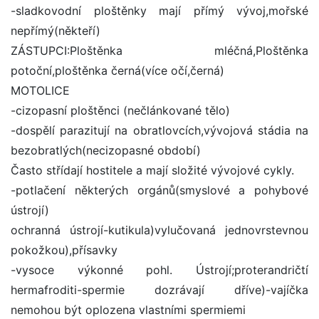
-sladkovodní ploštěnky mají přímý vývoj,mořské
nepřímý(někteří)
ZÁSTUPCI:Ploštěnka mléčná,Ploštěnka
potoční,ploštěnka černá(více očí,černá)
MOTOLICE
-cizopasní ploštěnci (nečlánkované tělo)
-dospělí parazitují na obratlovcích,vývojová stádia na
bezobratlých(necizopasné období)
Často střídají hostitele a mají složité vývojové cykly.
-potlačení některých orgánů(smyslové a pohybové
ústrojí)
ochranná ústrojí-kutikula)vylučovaná jednovrstevnou
pokožkou),přísavky
-vysoce výkonné pohl. Ústrojí;proterandričtí
hermafroditi-spermie dozrávají dříve)-vajíčka
nemohou být oplozena vlastními spermiemi