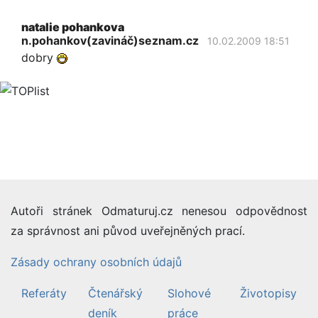
natalie pohankova
n.pohankov(zavináč)seznam.cz
10.02.2009 18:51
dobry
Autoři stránek Odmaturuj.cz nenesou odpovědnost
za správnost ani původ uveřejněných prací.
Zásady ochrany osobních údajů
Referáty
Čtenářský
Slohové
Životopisy
deník
práce