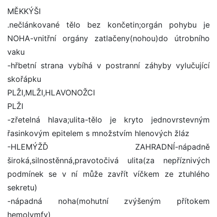
MĚKKÝŠI
.nečlánkované tělo bez končetin;orgán pohybu je
NOHA-vnitřní orgány zatlačeny(nohou)do útrobního
vaku
-hřbetní strana vybíhá v postranní záhyby vylučující
skořápku
PLŽI,MLŽI,HLAVONOŽCI
PLŽI
-zřetelná hlava;ulita-tělo je kryto jednovrstevným
řasinkovým epitelem s množstvím hlenových žláz
-HLEMÝŽĎ ZAHRADNÍ-nápadně
široká,silnostěnná,pravotočivá ulita(za nepříznivých
podmínek se v ní může zavřít víčkem ze ztuhlého
sekretu)
-nápadná noha(mohutní zvýšeným přítokem
hemolymfy)