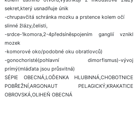
sekret,který usnadňuje únik
-chrupavčitá schránka mozku a prstence kolem očí
slinné žlázy,čelisti,
-srdce-1komora,2-4předsíněspojením ganglií vznikl
mozek
-komorové oko/podobné oku obratlovců)
-gonochoristé(pohlavní dimorfismus)-vývoj
prímý(mláďata jsou průsvitná)
SÉPIE OBECNÁ,LOĎENKA HLUBINNÁ,CHOBOTNICE
POBŘEŽNÍ,ARGONAUT PELAGICKÝ,KRAKATICE
OBROVSKÁ,OLIHEŇ OBECNÁ