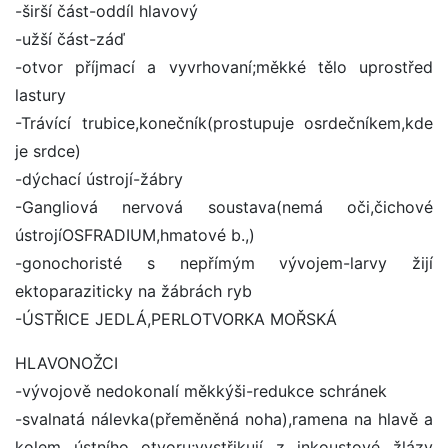
-širší část-oddíl hlavový
-užší část-záď
-otvor příjmací a vyvrhovaní;měkké tělo uprostřed
lastury
-Trávící trubice,konečník(prostupuje osrdečníkem,kde
je srdce)
-dýchací ústrojí-žábry
-Gangliová nervová soustava(nemá oči,čichové
ústrojíOSFRADIUM,hmatové b.,)
-gonochoristé s nepřímým vývojem-larvy žijí
ektoparaziticky na žábrách ryb
-ÚSTŘICE JEDLÁ,PERLOTVORKA MOŘSKÁ
HLAVONOŽCI
-vývojově nedokonalí měkkýši-redukce schránek
-svalnatá nálevka(přeměněná noha),ramena na hlavě a
kolem ústního otvoru;vystřikují z inkoustové žlázy