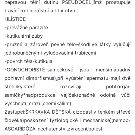
nepravou tělní dutinu PSEUDOCEL,jímž prostupuje
trávící trubice(ústní a řitní otvor)
HLÍSTICE
-převážně parazité
-kutikulární zuby
-pružné a zároveň pevné tělo-škodlivé látky vylučují
jednobuněčnými vylučovacími trubicemi
-povrch těla-kutikula
-GONOCHORISTÉ-samečkové jsou menší(nápadný
pohlavní dimorfismus),při vyústění spermatu mají dvě
štětinky,které rozevírají pohl.orgán
samičky°nadprodukce vajíček(značně odolná vůči
vyschnutí,mrazu,chemikáliím)
Zástupci:ŠKRKAVKA DĚTSKÁ-cizopasí v tenkém střevě
člověka)poškození fyziologické i mechanické);nemoc-
ASCARIDÓZA-nechutenství,zvracení,bolesti