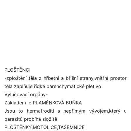
PLOŠTĚNCI
-zploštění těla z hřbetní a břišní strany,vnitřní prostor
těla zaplňuje řídké parenchymatické pletivo
Vylučovací orgány-
Základem je PLAMÉNKOVÁ BUŇKA
Jsou to hermafroditi s nepřímým vývojem,který u
parazitů probíhá složitě
PLOŠTĚNKY,MOTOLICE,TASEMNICE