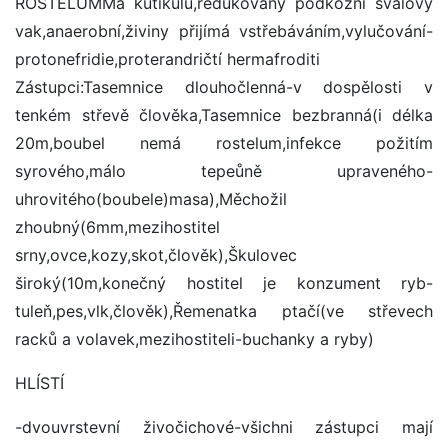
ROSTELUMMá kutikulu,redukovaný podkožní svalový
vak,anaerobní,živiny přijímá vstřebáváním,vylučování-
protonefridie,proterandričtí hermafroditi
Zástupci:Tasemnice dlouhočlenná-v dospělosti v
tenkém střevě člověka,Tasemnice bezbranná(i délka
20m,boubel nemá rostelum,infekce požitím
syrového,málo tepeůně upraveného-
uhrovitého(boubele)masa),Měchožil
zhoubný(6mm,mezihostitel
srny,ovce,kozy,skot,člověk),Škulovec
široký(10m,konečný hostitel je konzument ryb-
tuleň,pes,vlk,člověk),Řemenatka ptačí(ve střevech
racků a volavek,mezihostiteli-buchanky a ryby)
HLÍSTÍ
-dvouvrstevní živočichové-všichni zástupci mají