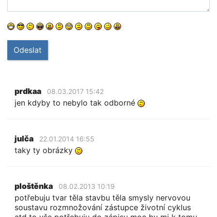
Odeslat
prdkaa
08.03.2017 15:42
jen kdyby to nebylo tak odborné
julča
22.01.2014 16:55
taky ty obrázky
ploštěnka
08.02.2013 10:19
potřebuju tvar těla stavbu těla smysly nervovou
soustavu rozmnožování zástupce životní cyklus
atd to vše potřebuju do zápisu moc by mi k tomu