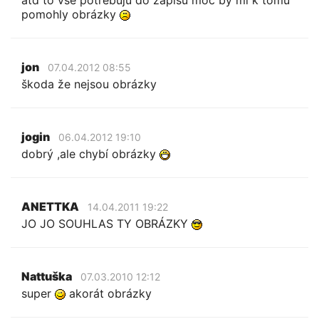
pomohly obrázky
jon
07.04.2012 08:55
škoda že nejsou obrázky
jogin
06.04.2012 19:10
dobrý ,ale chybí obrázky
ANETTKA
14.04.2011 19:22
JO JO SOUHLAS TY OBRÁZKY
Nattuška
07.03.2010 12:12
super
akorát obrázky