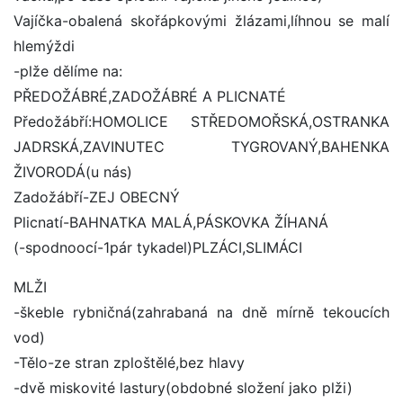
Vajíčka-obalená skořápkovými žlázami,líhnou se malí
hlemýždi
-plže dělíme na:
PŘEDOŽÁBRÉ,ZADOŽÁBRÉ A PLICNATÉ
Předožábří:HOMOLICE STŘEDOMOŘSKÁ,OSTRANKA
JADRSKÁ,ZAVINUTEC TYGROVANÝ,BAHENKA
ŽIVORODÁ(u nás)
Zadožábří-ZEJ OBECNÝ
Plicnatí-BAHNATKA MALÁ,PÁSKOVKA ŽÍHANÁ
(-spodnoocí-1pár tykadel)PLZÁCI,SLIMÁCI
MLŽI
-škeble rybničná(zahrabaná na dně mírně tekoucích
vod)
-Tělo-ze stran zploštělé,bez hlavy
-dvě miskovité lastury(obdobné složení jako plži)