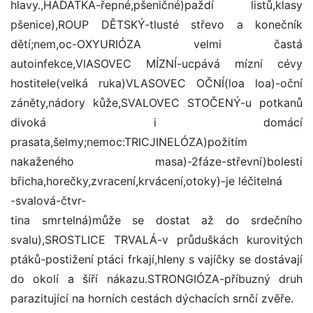
hlavy.,HÁĎÁTKA-řepné,pšeničné)paždí listů,klasy
pšenice),ROUP DĚTSKÝ-tlusté střevo a konečník
dětí;nem,oc-OXYURIÓZA velmi častá
autoinfekce,VlASOVEC MÍZNÍ-ucpává mízní cévy
hostitele(velká ruka)VLASOVEC OČNÍ(loa loa)-oční
záněty,nádory kůže,SVALOVEC STOČENÝ-u potkanů
divoká i domácí
prasata,šelmy;nemoc:TRICJINELÓZA)požitím
nakaženého masa)-2fáze-střevní)bolesti
břicha,horečky,zvracení,krvácení,otoky)-je léčitelná
-svalová-čtvr-
tina smrtelná)může se dostat až do srdečního
svalu),SROSTLICE TRVALÁ-v průduškách kurovitých
ptáků-postižení ptáci frkají,hleny s vajíčky se dostávají
do okolí a šíří nákazu.STRONGIÓZA-příbuzný druh
parazitující na horních cestách dýchacích srnčí zvěře.