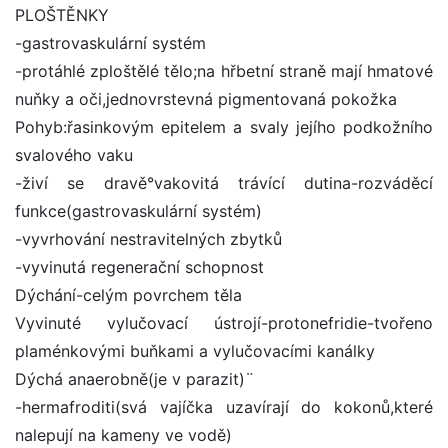
PLOŠTĚNKY
-gastrovaskulární systém
-protáhlé zploštělé tělo;na hřbetní straně mají hmatové
nuňky a oči,jednovrstevná pigmentovaná pokožka
Pohyb:řasinkovým epitelem a svaly jejího podkožního
svalového vaku
-živí se dravě°vakovitá trávící dutina-rozváděcí
funkce(gastrovaskulární systém)
-vyvrhování nestravitelných zbytků
-vyvinutá regenerační schopnost
Dýchání-celým povrchem těla
Vyvinuté vylučovací ústrojí-protonefridie-tvořeno
plaménkovými buňkami a vylučovacími kanálky
Dýchá anaerobně(je v parazit)¨
-hermafroditi(svá vajíčka uzavírají do kokonů,které
nalepují na kameny ve vodě)