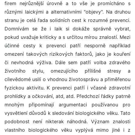
firem nejrůznější úrovně a to vše je promícháno s
různými laickými a alternativními "objevy". Na druhou
stranu je celá řada solidních cest k rozumné prevenci.
Domnívám se že i laik si dokáže správně vybrat,
pokud uvažuje kriticky a s určitou mírou znalostí. Mezi
účinné cesty k prevenci patří nesporně například
omezení takových rizikových faktorů, jako je kouření
či nevhodná výživa. Dále sem patří volba zdravého
životního stylu, omezujícího přílišné stresy a
cílevědomé usilí o vhodnou životosprávu a přiměřenou
fyzickou aktivitu. K prevenci patří i včasné zdravotní
prohlídky a očkování, atd, atd. Předchozí řádky patrně
mnohým připomínají argumentaci používanou pro
vysvětlení důvodů k sledování biologického věku. Tato
podobnost není nikterak náhodná. Význam znalosti
vlastního biologického věku vyplývá mimo jiné i z