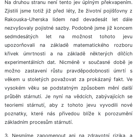
Na druhou stranu není tento jev úplným překvapením.
Zjistili jsme totiž již před léty, že životní pojišťovny z
Rakouska-Uherska lidem nad devadesát let dále
nezvyšovaly pojistné sazby. Podobně jsme již koncem
sedmdesátých let na možnost tohoto jevu
upozorňovali na základě matematického rozboru
křivek úmrtnosti a na základě některých dílčích
experimentálních dat. Nicméně v současné době je
možno zastavení růstu pravděpodobnosti úmrtí s
věkem u stoletých považovat za prokázaný fakt. Ve
vysokém věku se podstatným způsobem mění další
průběh stárnutí. Je nyní na vědcích, zabývajících se
teoriemi stárnutí, aby z tohoto jevu vyvodili nové
poznatky, které nás přivedou blíže k porozumění
základním procesům stárnutí.
3. Nesmíme zapomenout ani na zdravotní rizika, a