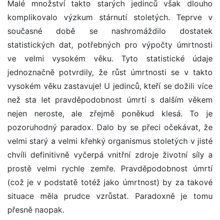
Malé množství takto starých jedinců však dlouho
komplikovalo výzkum stárnutí stoletých. Teprve v
současné době se nashromáždilo dostatek
statistických dat, potřebných pro výpočty úmrtnosti
ve velmi vysokém věku. Tyto statistické údaje
jednoznačně potvrdily, že růst úmrtnosti se v takto
vysokém věku zastavuje! U jedinců, kteří se dožili více
než sta let pravděpodobnost úmrtí s dalším věkem
nejen neroste, ale zřejmě poněkud klesá. To je
pozoruhodný paradox. Dalo by se přeci očekávat, že
velmi starý a velmi křehký organismus stoletých v jisté
chvíli definitivně vyčerpá vnitřní zdroje životní síly a
prostě velmi rychle zemře. Pravděpodobnost úmrtí
(což je v podstatě totéž jako úmrtnost) by za takové
situace měla prudce vzrůstat. Paradoxně je tomu
přesně naopak.