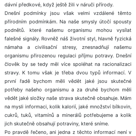
dávní předkové, když ještě žili v náruči přírody.
Dnešní podmínky jsou však velmi vzdálené těmto
přírodním podmínkám. Na naše smysly útočí spousty
podnětů. které našemu organismu mohou vysílat
falešné signály. Rovněž náš životní styl, hlavně fyzická
námaha a civilisační stresy, znesnadňují našemu
organismu přirozenou regulaci příjmu potravy. Dnešní
člověk by se tedy měl více spoléhat na racionalizaci
stravy. K tomu však je třeba dvou typů informací. V
první řadě bychom měli vědět jaké jsou skutečné
potřeby našeho organismu a za druhé bychom měli
vědět jaké složky naše strava skutečně obsahuje. Mám
na mysli informaci, kolik kalorií, jaké množství bílkovin,
cukrů, tuků, vitamínů a minerálů potřebujeme a kolik
jich skutečně obsahují potraviny, které sníme.
Po pravdě řečeno, ani jedna z těchto informací není v