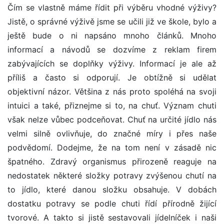
Čím se vlastně máme řídit při výběru vhodné výživy?
Jistě, o správné výživě jsme se učili již ve škole, bylo a
ještě bude o ni napsáno mnoho článků. Mnoho
informací a návodů se dozvíme z reklam firem
zabývajících se doplňky výživy. Informací je ale až
příliš a často si odporují. Je obtížně si udělat
objektivní názor. Většina z nás proto spoléhá na svoji
intuici a také, přiznejme si to, na chuť. Význam chuti
však nelze vůbec podceňovat. Chuť na určité jídlo nás
velmi silně ovlivňuje, do značné míry i přes naše
podvědomí. Dodejme, že na tom není v zásadě nic
špatného. Zdravý organismus přirozeně reaguje na
nedostatek některé složky potravy zvýšenou chutí na
to jídlo, které danou složku obsahuje. V dobách
dostatku potravy se podle chuti řídí přírodně žijící
tvorové. A takto si jistě sestavovali jídelníček i naši