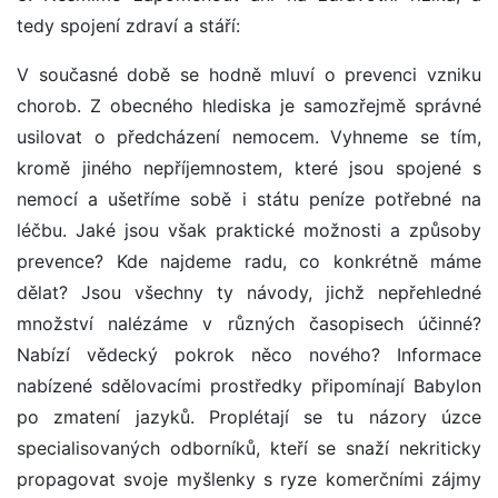
tedy spojení zdraví a stáří:
V současné době se hodně mluví o prevenci vzniku
chorob. Z obecného hlediska je samozřejmě správné
usilovat o předcházení nemocem. Vyhneme se tím,
kromě jiného nepříjemnostem, které jsou spojené s
nemocí a ušetříme sobě i státu peníze potřebné na
léčbu. Jaké jsou však praktické možnosti a způsoby
prevence? Kde najdeme radu, co konkrétně máme
dělat? Jsou všechny ty návody, jichž nepřehledné
množství nalézáme v různých časopisech účinné?
Nabízí vědecký pokrok něco nového? Informace
nabízené sdělovacími prostředky připomínají Babylon
po zmatení jazyků. Proplétají se tu názory úzce
specialisovaných odborníků, kteří se snaží nekriticky
propagovat svoje myšlenky s ryze komerčními zájmy