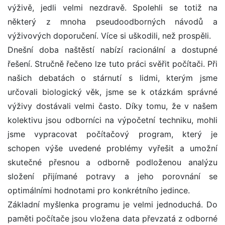
výživě, jedli velmi nezdravě. Spolehli se totiž na
některý z mnoha pseudoodborných návodů a
výživových doporučení. Více si uškodili, než prospěli.
Dnešní doba naštěstí nabízí racionální a dostupné
řešení. Stručně řečeno lze tuto práci svěřit počítači. Při
našich debatách o stárnutí s lidmi, kterým jsme
určovali biologický věk, jsme se k otázkám správné
výživy dostávali velmi často. Díky tomu, že v našem
kolektivu jsou odborníci na výpočetní techniku, mohli
jsme vypracovat počítačový program, který je
schopen výše uvedené problémy vyřešit a umožní
skutečné přesnou a odborně podloženou analýzu
složení přijímané potravy a jeho porovnání se
optimálními hodnotami pro konkrétního jedince.
Základní myšlenka programu je velmi jednoduchá. Do
paměti počítače jsou vložena data převzatá z odborné