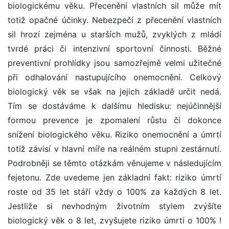
biologickému věku. Přecenění vlastních sil může mít
totiž opačné účinky. Nebezpečí z přecenění vlastních
sil hrozí zejména u starších mužů, zvyklých z mládí
tvrdé práci či intenzivní sportovní činnosti. Běžné
preventivní prohlídky jsou samozřejmě velmi užitečné
při odhalování nastupujícího onemocnění. Celkový
biologický věk se však na jejich základě určit nedá.
Tím se dostáváme k dalšímu hledisku: nejúčinnější
formou prevence je zpomalení růstu či dokonce
snížení biologického věku. Riziko onemocnění a úmrtí
totiž závisí v hlavní míře na reálném stupni zestárnutí.
Podrobněji se těmto otázkám věnujeme v následujícím
fejetonu. Zde uvedeme jen základní fakt: riziko úmrtí
roste od 35 let stáří vždy o 100% za každých 8 let.
Jestliže si nevhodným životním stylem zvýšíte
biologický věk o 8 let, zvyšujete riziko úmrtí o 100% !