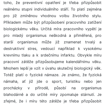
toho, že preventivní opatření je třeba přizpůsobit
reálnému stupni individuálního stáří. To platí zejména
pro již zmíněnou vhodnou volbu životního stylu.
Příkladem může být přizpůsobení pracovního zatížení
biologickému věku. Určitá míra pracovního vypětí je
pro mladý organismus neškodná a přiměřená, pro
starší organismus může již znamenat trvalý a
destruktivní stres, vedoucí například k vysokému
krevnímu tlaku a k srdečnímu infarktu. Obvykle míru
pracovní zátěže přizpůsobujeme kalendářnímu věku.
Mnohem lepší je vzít v úvahu skutečný biologický věk.
Totéž platí o fyzické námaze. Je známo, že fyzická
námaha, ať již jde o sport, turistiku nebo jen
procházky v přírodě, působí na organismus
blahodárně a do určité míry zpomaluje stárnutí. Je
zřejmé, že i míru této zátěže je třeba přizpůsobit