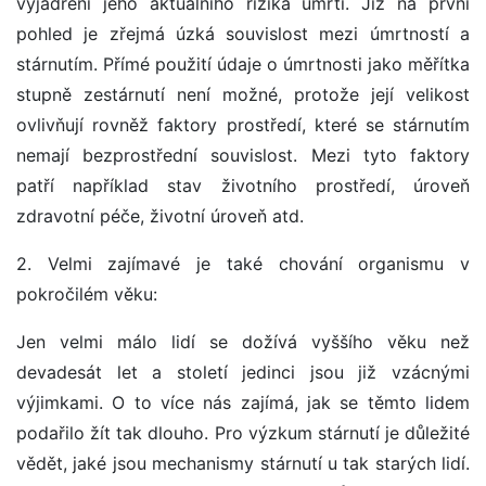
vyjádření jeho aktuálního rizika úmrtí. Již na první
pohled je zřejmá úzká souvislost mezi úmrtností a
stárnutím. Přímé použití údaje o úmrtnosti jako měřítka
stupně zestárnutí není možné, protože její velikost
ovlivňují rovněž faktory prostředí, které se stárnutím
nemají bezprostřední souvislost. Mezi tyto faktory
patří například stav životního prostředí, úroveň
zdravotní péče, životní úroveň atd.
2. Velmi zajímavé je také chování organismu v
pokročilém věku:
Jen velmi málo lidí se dožívá vyššího věku než
devadesát let a století jedinci jsou již vzácnými
výjimkami. O to více nás zajímá, jak se těmto lidem
podařilo žít tak dlouho. Pro výzkum stárnutí je důležité
vědět, jaké jsou mechanismy stárnutí u tak starých lidí.