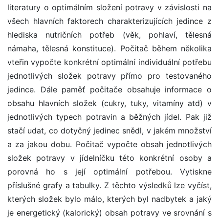
literatury o optimálním složení potravy v závislosti na
všech hlavních faktorech charakterizujících jedince z
hlediska nutričních potřeb (věk, pohlaví, tělesná
námaha, tělesná konstituce). Počitač během několika
vteřin vypočte konkrétní optimální individuální potřebu
jednotlivých složek potravy přímo pro testovaného
jedince. Dále paměť počitače obsahuje informace o
obsahu hlavních složek (cukry, tuky, vitamíny atd) v
jednotlivých typech potravin a běžných jídel. Pak již
stačí udat, co dotyčný jedinec snědl, v jakém množství
a za jakou dobu. Počitač vypočte obsah jednotlivých
složek potravy v jídelníčku této konkrétní osoby a
porovná ho s její optimální potřebou. Vytiskne
příslušné grafy a tabulky. Z těchto výsledků lze vyčíst,
kterých složek bylo málo, kterých byl nadbytek a jaký
je energetický (kalorický) obsah potravy ve srovnání s