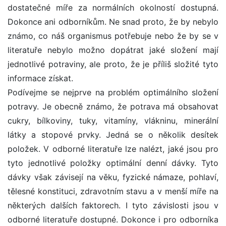
dostatečné míře za normálních okolností dostupná.
Dokonce ani odborníkům. Ne snad proto, že by nebylo
známo, co náš organismus potřebuje nebo že by se v
literatuře nebylo možno dopátrat jaké složení mají
jednotlivé potraviny, ale proto, že je příliš složité tyto
informace získat.
Podívejme se nejprve na problém optimálního složení
potravy. Je obecně známo, že potrava má obsahovat
cukry, bílkoviny, tuky, vitamíny, vlákninu, minerální
látky a stopové prvky. Jedná se o několik desítek
položek. V odborné literatuře lze nalézt, jaké jsou pro
tyto jednotlivé položky optimální denní dávky. Tyto
dávky však závisejí na věku, fyzické námaze, pohlaví,
tělesné konstituci, zdravotním stavu a v menší míře na
některých dalších faktorech. I tyto závislosti jsou v
odborné literatuře dostupné. Dokonce i pro odborníka