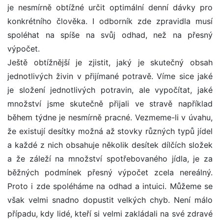
je nesmírně obtížné určit optimální denní dávky pro
konkrétního člověka. I odborník zde zpravidla musí
spoléhat na spíše na svůj odhad, než na přesný
výpočet.
Ještě obtížnější je zjistit, jaký je skutečný obsah
jednotlivých živin v přijímané potravě. Víme sice jaké
je složení jednotlivých potravin, ale vypočítat, jaké
množství jsme skutečně přijali ve stravě například
během týdne je nesmírně pracné. Vezmeme-li v úvahu,
že existují desítky možná až stovky různých typů jídel
a každé z nich obsahuje několik desítek dílčích složek
a že záleží na množství spotřebovaného jídla, je za
běžných podmínek přesný výpočet zcela nereálný.
Proto i zde spoléháme na odhad a intuici. Můžeme se
však velmi snadno dopustit velkých chyb. Není málo
případu, kdy lidé, kteří si velmi zakládali na své zdravé