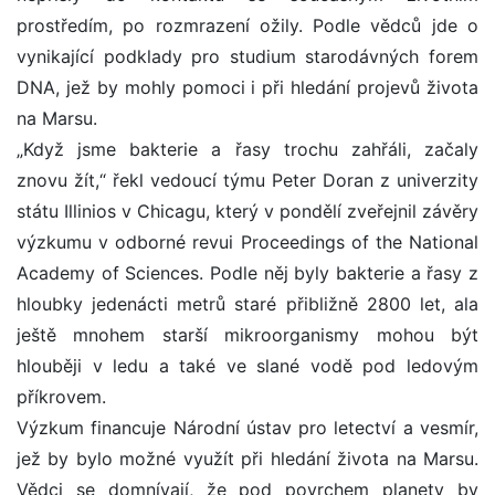
prostředím, po rozmrazení ožily. Podle vědců jde o
vynikající podklady pro studium starodávných forem
DNA, jež by mohly pomoci i při hledání projevů života
na Marsu.
„Když jsme bakterie a řasy trochu zahřáli, začaly
znovu žít,“ řekl vedoucí týmu Peter Doran z univerzity
státu Illinios v Chicagu, který v pondělí zveřejnil závěry
výzkumu v odborné revui Proceedings of the National
Academy of Sciences. Podle něj byly bakterie a řasy z
hloubky jedenácti metrů staré přibližně 2800 let, ala
ještě mnohem starší mikroorganismy mohou být
hlouběji v ledu a také ve slané vodě pod ledovým
příkrovem.
Výzkum financuje Národní ústav pro letectví a vesmír,
jež by bylo možné využít při hledání života na Marsu.
Vědci se domnívají, že pod povrchem planety by