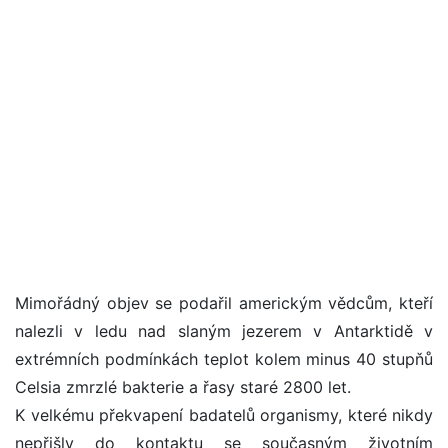
Mimořádný objev se podařil americkým vědcům, kteří
nalezli v ledu nad slaným jezerem v Antarktidě v
extrémních podmínkách teplot kolem minus 40 stupňů
Celsia zmrzlé bakterie a řasy staré 2800 let.
K velkému překvapení badatelů organismy, které nikdy
nepřišly do kontaktu se současným životním