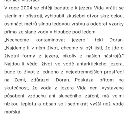
V roce 2004 se chtějí badatelé k jezeru Vida vrátit se
sterilními přístroji, vyhloubit zkušební otvor skrz celou,
osmnáct metrů silnou ledovou vrstvu a odebrat vzorky
přímo ze slané vody v hloubce pod ledem.
„Nechceme kontaminovat jezero,“ řekl Doran.
„Najdeme-li v něm život, chceme si být jistí, že jde o
životní formy z jezera, nikoliv z našich nástrojů.“
Najdou-li vědci život ve vodě antarktického jezera,
bude to život z jednoho z nejextrémnějších prostředí
na Zemi, zdůraznil Doran. Poukázal přitom na
skutečnost, že voda z jezera Vida není vystavena
působení vzduchu ani slunečního záření, má velmi
nízkou teplotu a obsah soli sedmkrát vyšší než voda
mořská.