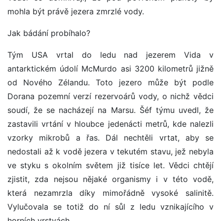
mohla být právě jezera zmrzlé vody.
Jak bádání probíhalo?
Tým USA vrtal do ledu nad jezerem Vida v
antarktickém údolí McMurdo asi 3200 kilometrů jižně
od Nového Zélandu. Toto jezero může být podle
Dorana pozemní verzí rezervoárů vody, o nichž vědci
soudí, že se nacházejí na Marsu. Šéf týmu uvedl, že
zastavili vrtání v hloubce jedenácti metrů, kde nalezli
vzorky mikrobů a řas. Dál nechtěli vrtat, aby se
nedostali až k vodě jezera v tekutém stavu, jež nebyla
ve styku s okolním světem již tisíce let. Vědci chtějí
zjistit, zda nejsou nějaké organismy i v této vodě,
která nezamrzla díky mimořádně vysoké salinitě.
Vylučovala se totiž do ní sůl z ledu vznikajícího v
horních vrstvách.