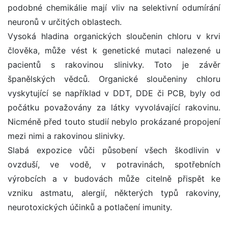
podobné chemikálie mají vliv na selektivní odumírání
neuronů v určitých oblastech.
Vysoká hladina organických sloučenin chloru v krvi
člověka, může vést k genetické mutaci nalezené u
pacientů s rakovinou slinivky. Toto je závěr
španělských vědců. Organické sloučeniny chloru
vyskytující se například v DDT, DDE či PCB, byly od
počátku považovány za látky vyvolávající rakovinu.
Nicméně před touto studií nebylo prokázané propojení
mezi nimi a rakovinou slinivky.
Slabá expozice vůči působení všech škodlivin v
ovzduší, ve vodě, v potravinách, spotřebních
výrobcích a v budovách může citelně přispět ke
vzniku astmatu, alergií, některých typů rakoviny,
neurotoxických účinků a potlačení imunity.