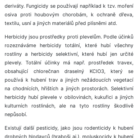
deriváty. Fungicidy se používají například k tzv. moření
osiva proti houbovým chorobám, k ochraně dřeva,
textilu, usní a jiných materiálů před plísněmi atd.
Herbicidy jsou prostředky proti plevelům. Podle účinků
rozeznáváme herbicidy totální, které hubí všechny
rostliny a herbicidy selektivní, které hubí jen určité
plevely. Totální účinky má např. prostředek travex,
obsahující chlorečnan draselný KClO3, který se
používá k hubení trav a jiných nežádoucích vegetací
na chodnících, hřištích a jiných prostorách. Selektivní
herbicidy hubí plevele v obilovinách, kukuřici a jiných
kulturních rostlinách, ale na tyto rostliny škodlivě
nepůsobí.
Existují další pesticidy, jako jsou rodenticidy k hubení
drobných hlodavců (hraboši aj.), moluskocidy k hubení