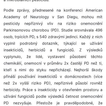
Podle zprávy, přednesené na konferenci American
Academy of Neurology v San Diegu, mohou mít
pesticidy nepříznivý vliv na riziko onemocnění
Parkinsonovou chorobou (PD). Studie srovnávala 496
osob, trpících PD, s 540 zdravými jedinci. Každý z nich
vyplnil podrobný dotazník, týkající se užívání
insekticidů, herbicidů a fungicidů. Z výsledků
vyplynulo, že lidé, vystavení působení těchto
chemikálií, onemocní v průměru 2x častěji PD než ti,
kteří s nimi do styku nepřicházejí. Nejhorší škody
přináší používání insekticidů v domácnostech (více
než 2x vyšší riziko PD), nepříznivě působí rovněž
herbicidy. Práce s insekticidy v otevřeném prostoru a
užívání fungicidů podle výsledků četnost onemocnění
PD nezvyšuje. Přestože je pravděpodobné, že