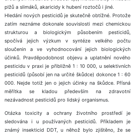
plžů a slimáků, akaricidy k hubení roztočů i jiné.
Hledání nových pesticidů je skutečně obtížné. Protože
zatím neznáme dokonale souvislosti mezi chemickou
strukturou a biologickým působením pesticidů,
spočívá jejich výzkum v syntéze velkého počtu
sloučenin a ve vyhodnocování jejich biologických
účinků. Pravděpodobnost objevu a uplatnění nového
pesticidu v praxi je přibližně 1 : 10 000, u selektivních
pesticidů (působí jen na určité škůdce) dokonce 1 : 60
000. Nejde totiž jen o jejich účinky na škůdce. Přísná
měřítka se kladou především na zdravotní
nezávadnost pesticidů pro lidský organismus.
Otázka toxicity a ochrany životního prostředí je
sledována i u používaných pesticidů. Příkladem je
známý insekticid DDT, u něhož bylo zjištěno, že se