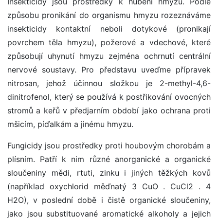
Insekticidy jsou prostředky k hubení hmyzu. Podle
způsobu pronikání do organismu hmyzu rozeznáváme
insekticidy kontaktní neboli dotykové (pronikají
povrchem těla hmyzu), požerové a vdechové, které
způsobují uhynutí hmyzu zejména ochrnutí centrální
nervové soustavy. Pro představu uveďme přípravek
nitrosan, jehož účinnou složkou je 2-methyl-4,6-
dinitrofenol, který se používá k postřikování ovocných
stromů a keřů v předjarním období jako ochrana proti
mšicím, píďalkám a jinému hmyzu.
Fungicidy jsou prostředky proti houbovým chorobám a
plísním. Patří k nim různé anorganické a organické
sloučeniny mědi, rtuti, zinku i jiných těžkých kovů
(například oxychlorid měďnatý 3 CuO . CuCl2 . 4
H2O), v poslední době i čistě organické sloučeniny,
jako jsou substituované aromatické alkoholy a jejich