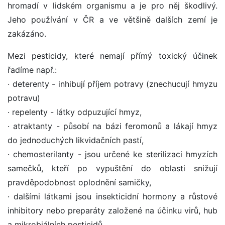
hromadí v lidském organismu a je pro něj škodlivý.
Jeho používání v ČR a ve většině dalších zemí je
zakázáno.
Mezi pesticidy, které nemají přímý toxický účinek
řadíme např.:
· deterenty - inhibují příjem potravy (znechucují hmyzu
potravu)
· repelenty - látky odpuzující hmyz,
· atraktanty - působí na bázi feromonů a lákají hmyz
do jednoduchých likvidačních pastí,
· chemosterilanty - jsou určené ke sterilizaci hmyzích
samečků, kteří po vypuštění do oblasti snižují
pravděpodobnost oplodnění samičky,
· dalšími látkami jsou insekticidní hormony a růstové
inhibitory nebo preparáty založené na účinku virů, hub
a mikrobiálních pesticidů.