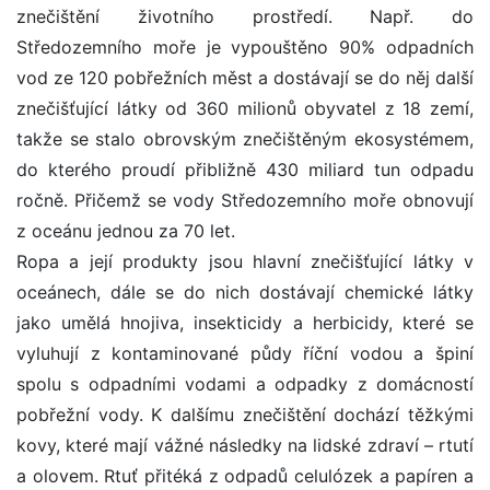
znečištění životního prostředí. Např. do
Středozemního moře je vypouštěno 90% odpadních
vod ze 120 pobřežních měst a dostávají se do něj další
znečišťující látky od 360 milionů obyvatel z 18 zemí,
takže se stalo obrovským znečištěným ekosystémem,
do kterého proudí přibližně 430 miliard tun odpadu
ročně. Přičemž se vody Středozemního moře obnovují
z oceánu jednou za 70 let.
Ropa a její produkty jsou hlavní znečišťující látky v
oceánech, dále se do nich dostávají chemické látky
jako umělá hnojiva, insekticidy a herbicidy, které se
vyluhují z kontaminované půdy říční vodou a špiní
spolu s odpadními vodami a odpadky z domácností
pobřežní vody. K dalšímu znečištění dochází těžkými
kovy, které mají vážné následky na lidské zdraví – rtutí
a olovem. Rtuť přitéká z odpadů celulózek a papíren a