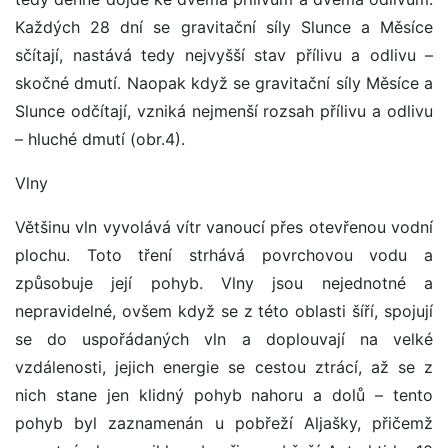
Každých 28 dní se gravitační síly Slunce a Měsíce
sčítají, nastává tedy nejvyšší stav přílivu a odlivu –
skočné dmutí. Naopak když se gravitační síly Měsíce a
Slunce odčítají, vzniká nejmenší rozsah přílivu a odlivu
– hluché dmutí (obr.4).
Vlny
Většinu vln vyvolává vítr vanoucí přes otevřenou vodní
plochu. Toto tření strhává povrchovou vodu a
způsobuje její pohyb. Vlny jsou nejednotné a
nepravidelné, ovšem když se z této oblasti šíří, spojují
se do uspořádaných vln a doplouvají na velké
vzdálenosti, jejich energie se cestou ztrácí, až se z
nich stane jen klidný pohyb nahoru a dolů – tento
pohyb byl zaznamenán u pobřeží Aljašky, přičemž