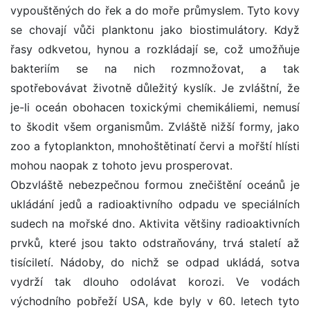
vypouštěných do řek a do moře průmyslem. Tyto kovy
se chovají vůči planktonu jako biostimulátory. Když
řasy odkvetou, hynou a rozkládají se, což umožňuje
bakteriím se na nich rozmnožovat, a tak
spotřebovávat životně důležitý kyslík. Je zvláštní, že
je-li oceán obohacen toxickými chemikáliemi, nemusí
to škodit všem organismům. Zvláště nižší formy, jako
zoo a fytoplankton, mnohoštětinatí červi a mořští hlísti
mohou naopak z tohoto jevu prosperovat.
Obzvláště nebezpečnou formou znečištění oceánů je
ukládání jedů a radioaktivního odpadu ve speciálních
sudech na mořské dno. Aktivita většiny radioaktivních
prvků, které jsou takto odstraňovány, trvá staletí až
tisíciletí. Nádoby, do nichž se odpad ukládá, sotva
vydrží tak dlouho odolávat korozi. Ve vodách
východního pobřeží USA, kde byly v 60. letech tyto