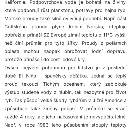
Kalifornie. Podpovrchová voda je bohatá na živiny,
které podporují růst planktonu, potravy pro hejna ryb.
Mořské proudy také silně ovlivňují podnebí. Např. část
Golfského proudu plyne kolem Norska, otepluje
pobřeží a přináší SZ Evropě zimní teplotu o 11°C vyšší,
než činí průměr pro tyto šířky. Proudy z polárních
oblastí mohou naopak ohrožovat lodní dopravu,
protože přinášejí do cest ledové kry.
Ovšem největší pohromou pro lidstvo je v poslední
době El Niňo – španělsky děťátko. Jedná se teplý
proud tekoucí Tichým oceánem, který zablokuje
výstup studené vody z hlubin, tak nezbytné pro život
ryb. Tak působí velké škody rybářům v Jižní Americe a
způsobuje také změny počasí. V průměru se vrací
každé 4 roky, ale jeho načasování je nevypočitatelné.
Např. v roce 1983 jeho působením stouply teploty