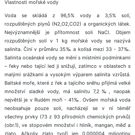
Vlastnosti mořské vody
Voda se skládá z 96,5% vody a 3,5% solí,
rozpuštěných plynů (N2,O2,CO2) a organických látek.
Nejvýznamnější je přítomnost soli NaCl. Objem
rozpuštěných solí v 1 kg mořské vody se nazývá
salinita. Činí v průměru 35‰ a kolísá mezi 33 - 37‰.
Salinita oceánské vody se mění s místními podmínkami
– řeky nebo tající led ji snižují, zatímco v oblastech s
malými srážkami a vysokým výparem salinita vzrůstá.
Baltské moře, které z řek a tajícího sněhu přijímá velké
množství sladké vody, má salinitu 7,2‰, naopak
největší je v Rudém moři - 41‰. Ovšem mořská voda
neobsahuje pouze soli, nacházejí se v ní téměř
všechny prvky (73 z 93 přírodních chemických prvků)
(obr.1), ve stopovém množství i hliník, mangan, měď a
zlato. Ačkoliv zlato tvoří jen 0,000004 miliontiny