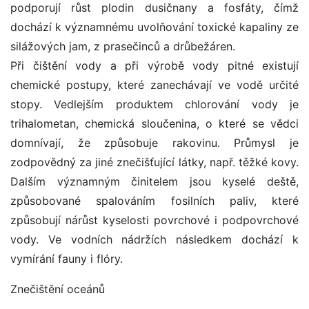
podporují růst plodin dusičnany a fosfáty, čímž
dochází k významnému uvolňování toxické kapaliny ze
silážových jam, z prasečinců a drůbežáren.
Při čištění vody a při výrobě vody pitné existují
chemické postupy, které zanechávají ve vodě určité
stopy. Vedlejším produktem chlorování vody je
trihalometan, chemická sloučenina, o které se vědci
domnívají, že způsobuje rakovinu. Průmysl je
zodpovědný za jiné znečišťující látky, např. těžké kovy.
Dalším významným činitelem jsou kyselé deště,
způsobované spalováním fosilních paliv, které
způsobují nárůst kyselosti povrchové i podpovrchové
vody. Ve vodních nádržích následkem dochází k
vymírání fauny i flóry.
Znečištění oceánů