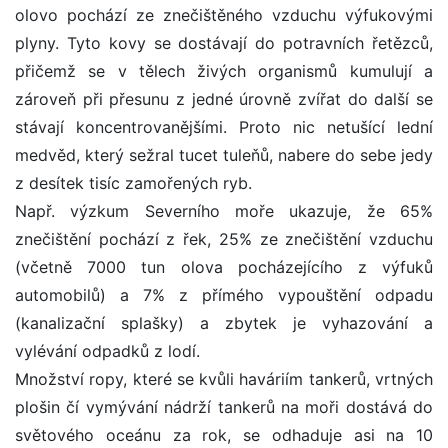
olovo pochází ze znečištěného vzduchu výfukovými
plyny. Tyto kovy se dostávají do potravních řetězců,
přičemž se v tělech živých organismů kumulují a
zároveň při přesunu z jedné úrovně zvířat do další se
stávají koncentrovanějšími. Proto nic netušící lední
medvěd, který sežral tucet tuleňů, nabere do sebe jedy
z desítek tisíc zamořených ryb.
Např. výzkum Severního moře ukazuje, že 65%
znečištění pochází z řek, 25% ze znečištění vzduchu
(včetně 7000 tun olova pocházejícího z výfuků
automobilů) a 7% z přímého vypouštění odpadu
(kanalizační splašky) a zbytek je vyhazování a
vylévání odpadků z lodí.
Množství ropy, které se kvůli haváriím tankerů, vrtných
plošin čí vymývání nádrží tankerů na moři dostává do
světového oceánu za rok, se odhaduje asi na 10