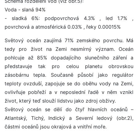
Schéma rozdělení vod (viz obr.5):
Voda - slaná 94%
- sladká 6%: podpovrchová 4.3% , led 1.7% ,
povrchová a atmosférická 0.03% , řeky 0.00015%
Světový oceán zaujímá 71% zemského povrchu. Má
tedy pro život na Zemi nesmírný význam. Oceán
pohlcuje až 85% dopadajícího slunečního záření a
představuje tak pro celou planetu obrovskou
zásobárnu tepla. Současně působí jako regulátor
teploty ovzduší, zapojuje se do oběhu vody na Zemi,
ovlivňuje pobřeží a v neposlední řadě v něm vznikl
život, který teď slouží lidstvu jako zdroj obživy.
Světový oceán se dělí do čtyř hlavních oceánů –
Atlantský, Tichý, Indický a Severní ledový (obr.2),
částmi oceánů jsou okrajová a vnitřní moře.