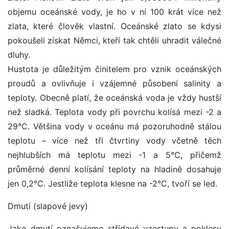
objemu oceánské vody, je ho v ní 100 krát více než
zlata, které člověk vlastní. Oceánské zlato se kdysi
pokoušeli získat Němci, kteří tak chtěli uhradit válečné
dluhy.
Hustota je důležitým činitelem pro vznik oceánských
proudů a ovlivňuje i vzájemné působení salinity a
teploty. Obecně platí, že oceánská voda je vždy hustší
než sladká. Teplota vody při povrchu kolísá mezi -2 a
29°C. Většina vody v oceánu má pozoruhodně stálou
teplotu – více než tři čtvrtiny vody včetně těch
nejhlubších má teplotu mezi -1 a 5°C, přičemž
průměrné denní kolísání teploty na hladině dosahuje
jen 0,2°C. Jestliže teplota klesne na -2°C, tvoří se led.
Dmutí (slapové jevy)
Jako dmutí označujeme střídavé vzestupy a poklesy