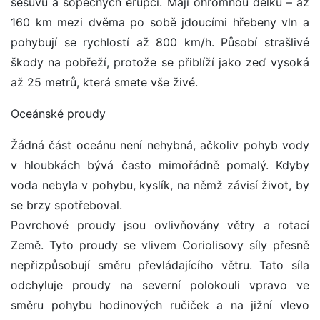
sesuvů a sopečných erupcí. Mají ohromnou délku – až
160 km mezi dvěma po sobě jdoucími hřebeny vln a
pohybují se rychlostí až 800 km/h. Působí strašlivé
škody na pobřeží, protože se přiblíží jako zeď vysoká
až 25 metrů, která smete vše živé.
Oceánské proudy
Žádná část oceánu není nehybná, ačkoliv pohyb vody
v hloubkách bývá často mimořádně pomalý. Kdyby
voda nebyla v pohybu, kyslík, na němž závisí život, by
se brzy spotřeboval.
Povrchové proudy jsou ovlivňovány větry a rotací
Země. Tyto proudy se vlivem Coriolisovy síly přesně
nepřizpůsobují směru převládajícího větru. Tato síla
odchyluje proudy na severní polokouli vpravo ve
směru pohybu hodinových ručiček a na jižní vlevo