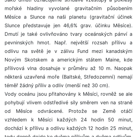
mořské hladiny vyvolané gravitačním působením
Měsíce a Slunce na naši planetu (gravitační účinek
Slunce představuje jen 46,6% grav. účinku Měsíce).
Dmutí je také ovlivňováno tvary oceánských pánví a
pevninských hmot. Např. největší rozsah přílivu a
odlivu na světě je v zálivu Fund mezi kanadským
Novým Skotskem a americkým státem Maine, kde
přílivová vlna dosahuje v průměru až 10 m. Naopak
některá uzavřená moře (Baltské, Středozemní) nemají
téměř žádný příliv a odliv (menší než 30 cm).
Vody oceánu jsou přitahovány k Měsíci, rovněž se ale
pohybují vlivem odstředivé síly směrem ven na straně
od Měsíce odvrácené. Protože se Země otáčí
vzhledem k Měsíci každých 24 hodin 50 minut,
dochází k přílivu a odlivu každých 12 hodin 25 minut,
tedy denně dojde ke dvěma přílivům a dvěma odlivům.