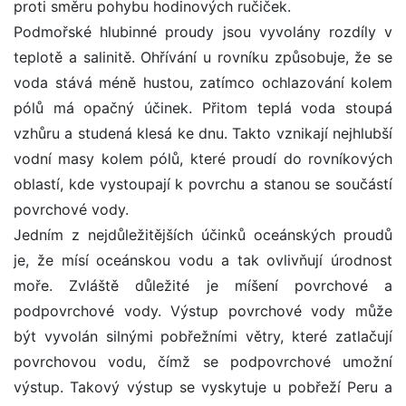
proti směru pohybu hodinových ručiček.
Podmořské hlubinné proudy jsou vyvolány rozdíly v
teplotě a salinitě. Ohřívání u rovníku způsobuje, že se
voda stává méně hustou, zatímco ochlazování kolem
pólů má opačný účinek. Přitom teplá voda stoupá
vzhůru a studená klesá ke dnu. Takto vznikají nejhlubší
vodní masy kolem pólů, které proudí do rovníkových
oblastí, kde vystoupají k povrchu a stanou se součástí
povrchové vody.
Jedním z nejdůležitějších účinků oceánských proudů
je, že mísí oceánskou vodu a tak ovlivňují úrodnost
moře. Zvláště důležité je míšení povrchové a
podpovrchové vody. Výstup povrchové vody může
být vyvolán silnými pobřežními větry, které zatlačují
povrchovou vodu, čímž se podpovrchové umožní
výstup. Takový výstup se vyskytuje u pobřeží Peru a