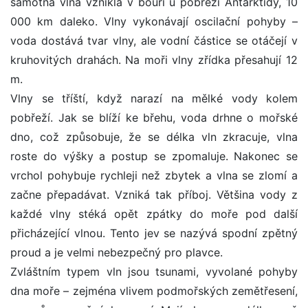
samotná vlna vznikla v bouři u pobřeží Antarktidy, 10
000 km daleko. Vlny vykonávají oscilační pohyby –
voda dostává tvar vlny, ale vodní částice se otáčejí v
kruhovitých drahách. Na moři vlny zřídka přesahují 12
m.
Vlny se tříští, když narazí na mělké vody kolem
pobřeží. Jak se blíží ke břehu, voda drhne o mořské
dno, což způsobuje, že se délka vln zkracuje, vlna
roste do výšky a postup se zpomaluje. Nakonec se
vrchol pohybuje rychleji než zbytek a vlna se zlomí a
začne přepadávat. Vzniká tak příboj. Většina vody z
každé vlny stéká opět zpátky do moře pod další
přicházející vlnou. Tento jev se nazývá spodní zpětný
proud a je velmi nebezpečný pro plavce.
Zvláštním typem vln jsou tsunami, vyvolané pohyby
dna moře – zejména vlivem podmořských zemětřesení,