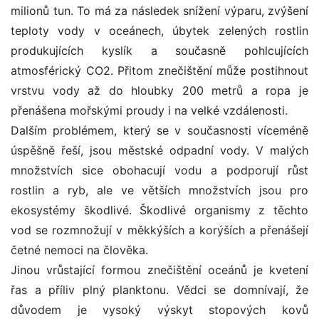
milionů tun. To má za následek snížení výparu, zvýšení
teploty vody v oceánech, úbytek zelených rostlin
produkujících kyslík a současně pohlcujících
atmosférický CO2. Přitom znečištění může postihnout
vrstvu vody až do hloubky 200 metrů a ropa je
přenášena mořskými proudy i na velké vzdálenosti.
Dalším problémem, který se v současnosti víceméně
úspěšně řeší, jsou městské odpadní vody. V malých
množstvích sice obohacují vodu a podporují růst
rostlin a ryb, ale ve větších množstvích jsou pro
ekosystémy škodlivé. Škodlivé organismy z těchto
vod se rozmnožují v měkkýších a korýších a přenášejí
četné nemoci na člověka.
Jinou vrůstající formou znečištění oceánů je kvetení
řas a příliv plný planktonu. Vědci se domnívají, že
důvodem je vysoký výskyt stopových kovů