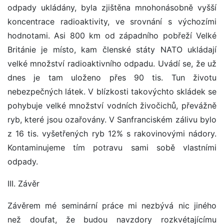
odpady ukládány, byla zjištěna mnohonásobně vyšší
koncentrace radioaktivity, ve srovnání s výchozími
hodnotami. Asi 800 km od západního pobřeží Velké
Británie je místo, kam členské státy NATO ukládají
velké množství radioaktivního odpadu. Uvádí se, že už
dnes je tam uloženo přes 90 tis. Tun životu
nebezpečných látek. V blízkosti takovýchto skládek se
pohybuje velké množství vodních živočichů, převážně
ryb, které jsou ozařovány. V Sanfranciském zálivu bylo
z 16 tis. vyšetřených ryb 12% s rakovinovými nádory.
Kontaminujeme tím potravu sami sobě vlastními
odpady.
III. Závěr
Závěrem mé seminární práce mi nezbývá nic jiného
než doufat, že budou navzdory rozkvétajícímu