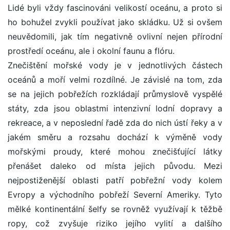
Lidé byli vždy fascinováni velikostí oceánu, a proto si
ho bohužel zvykli používat jako skládku. Už si ovšem
neuvědomili, jak tím negativně ovlivní nejen přírodní
prostředí oceánu, ale i okolní faunu a flóru.
Znečištění mořské vody je v jednotlivých částech
oceánů a moří velmi rozdílné. Je závislé na tom, zda
se na jejich pobřežích rozkládají průmyslově vyspělé
státy, zda jsou oblastmi intenzivní lodní dopravy a
rekreace, a v neposlední řadě zda do nich ústí řeky a v
jakém směru a rozsahu dochází k výměně vody
mořskými proudy, které mohou znečišťující látky
přenášet daleko od místa jejich původu. Mezi
nejpostiženější oblasti patří pobřežní vody kolem
Evropy a východního pobřeží Severní Ameriky. Tyto
mělké kontinentální šelfy se rovněž využívají k těžbě
ropy, což zvyšuje riziko jejího vylití a dalšího