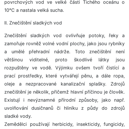
povrchových vod ve velké části Tichého oceánu o
10°C a nastala velká sucha.
II. Znečištění sladkých vod
Znečištění sladkých vod ovlivňuje potoky, řeky a
zamořuje rovněž volné vodní plochy, jako jsou rybníky
a umělé přehradní nádrže. Toto znečištění není
většinou viditelné, proto škodlivé látky jsou
rozpuštěny ve vodě. Výjimku ovšem tvoří čistící a
prací prostředky, které vytvářejí pěnu, a dále ropa,
oleje a nezpracované kanalizační splašky. Zdrojů
znečištění je několik, přičemž hlavní příčinou je člověk.
Existují i nevýznamné přírodní způsoby, jako např.
uvolňování dusičnanů či hliníku z půdy do zdrojů
sladké vody.
Zemědělci používají herbicidy, insekticidy, fungicidy,