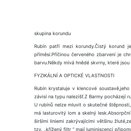
skupina korundu
Rubín patří mezi korundy.Čistý korund 
příměsí.Příčinou červeného zbarvení je c
barvu.Někdy mívá hnědé skvrny, které jsou
FYZIKÁLNÍ A OPTICKÉ VLASTNOSTI
Rubín krystaluje v klencové soustavě,jeho 
závisí na typu nalezišť.Z Barmy pocházejí r
U rubínů nelze mluvit o skutečné štěpnosti
má lasturovitý lom a skelný lesk.Absorpční
širšími liniemi zakrývajícími většinu žluté,
tzv. ,,křížený filtr “ mají luminiscenci připom