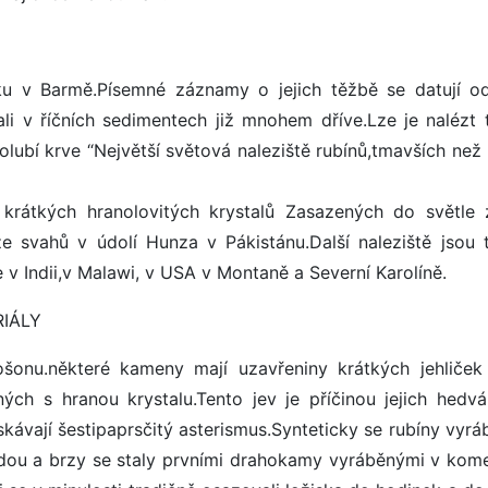
oku v Barmě.Písemné záznamy o jejich těžbě se datují o
ali v říčních sedimentech již mnohem dříve.Lze je nalézt 
olubí krve “Největší světová naleziště rubínů,tmavších než
r krátkých hranolovitých krystalů Zasazených do světle 
 svahů v údolí Hunza v Pákistánu.Další naleziště jsou 
 v Indii,v Malawi, v USA v Montaně a Severní Karolíně.
RIÁLY
šonu.některé kameny mají uzavřeniny krátkých jehliček
ných s hranou krystalu.Tento jev je příčinou jejich hedv
vají šestipaprsčitý asterismus.Synteticky se rubíny vyráb
todou a brzy se staly prvními drahokamy vyráběnými v kom