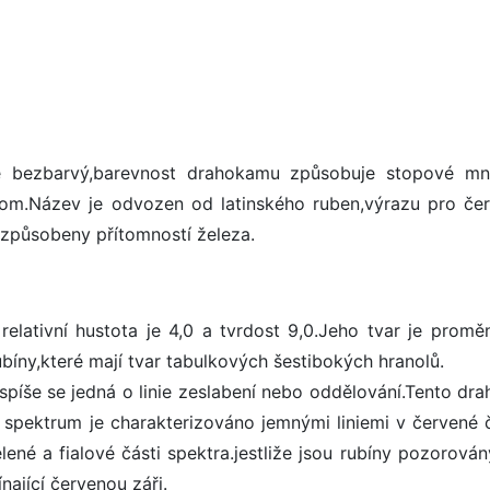
je bezbarvý,barevnost drahokamu způsobuje stopové mn
hrom.Název je odvozen od latinského ruben,výrazu pro če
 způsobeny přítomností železa.
relativní hustota je 4,0 a tvrdost 9,0.Jeho tvar je proměn
ubíny,které mají tvar tabulkových šestibokých hranolů.
,spíše se jedná o linie zeslabení nebo oddělování.Tento dr
 spektrum je charakterizováno jemnými liniemi v červené č
zelené a fialové části spektra.jestliže jsou rubíny pozorová
ínající červenou záři.