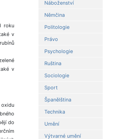
Náboženství
Němčina
d roku
Politologie
také v
Právo
 rubínů
Psychologie
zelené
Ruština
také v
Sociologie
Sport
Španělština
 oxidu
Technika
ábného
ějí do
Umění
erčním
Výtvarné umění