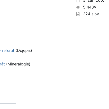
5. září 2007
5 448×
324 slov
 referát
(Dějepis)
rát
(Mineralogie)
)