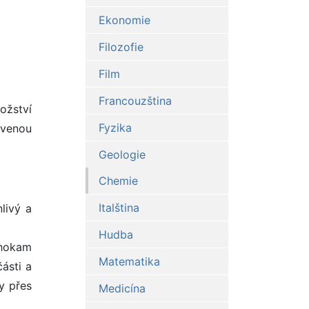
Ekonomie
Filozofie
Film
Francouzština
ožství
Fyzika
rvenou
Geologie
Chemie
Italština
livý a
Hudba
ahokam
Matematika
ásti a
ny přes
Medicína