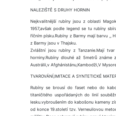
NALEZIŠTĚ S DRUHY HORNIN
Nejkvalitnější rubíny jsou z oblasti Mag
1957,avšak podle legend se tu rubíny sbír
říčním písku.Rubíny z Barmy mají barvu ,, H
z Barmy jsou v Thajsku.
Zvláštní jsou rubíny z Tanzanie.Mají tva
horniny.Rubíny dlouhé až 5metrů známe ze
Austrálii,v Afghánistánu,Kambodži,V Mysore
TVAROVÁNÍ,IMITACE A SYNTETICKÉ MATE
Rubíny se brousí do faset nebo do kabo
titaničitého uspořádaných do linií souběž
lesku.vybroušením do kabošonu kameny získá
od konce 19.století tzv. Verneuilovou me