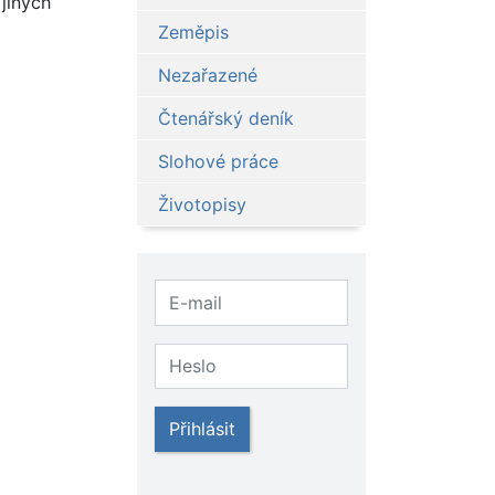
 jiných
Zeměpis
Nezařazené
Čtenářský deník
Slohové práce
Životopisy
Přihlásit