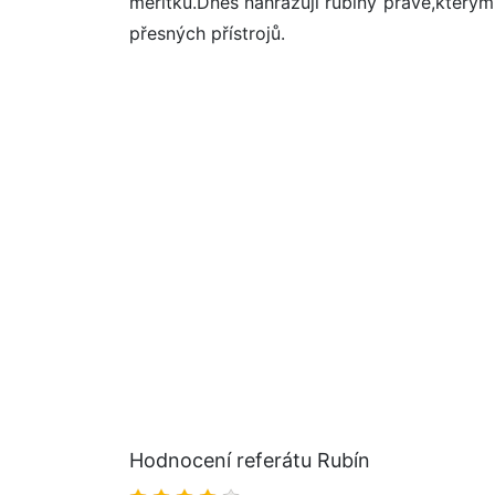
měřítku.Dnes nahrazují rubíny pravé,kterými
přesných přístrojů.
Hodnocení referátu Rubín