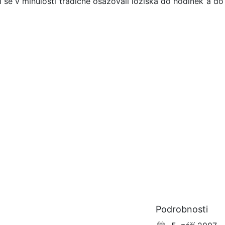
 se v minulosti tradičně osazovali ložiska do hodinek a do
Podrobnosti