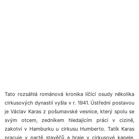
Tato rozsáhlá románová kronika líčící osudy několika
cirkusových dynastií vyšla v r. 1941. Ústřední postavou
je Václav Karas z pošumavské vesnice, který spolu se
svým otcem, zedníkem hledajícím práci v cizině,
zakotví v Hamburku u cirkusu Humberto. Tatík Karas
pracuje v partě stavěčů a hraje v cirkusové kapele,