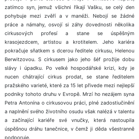
zatímco syn, jemuž všichni říkají Vašku, se celý den
pohybuje mezi zvěří a v manéži. Nebojí se žádné
práce a námahy, osvojí si záhy dovednosti několika
cirkusových profesí a stane se úspěšným
krasojezdcem, artistou a krotitelem. Jeho kariéra
pokračuje sňatkem s dcerou ředitele cirkusu, Helenou
Berwitzovou. S cirkusem jako jeho šéf prožije dobu
slávy i úpadku. Po velké hospodářské krizi, kdy je
nucen chátrající cirkus prodat, se stane ředitelem
pražského varieté, které za 15 let přivede mezi nejlepší
podniky tohoto druhu v Evropě. Mrzí ho nezájem syna
Petra Antonína o cirkusovou práci, plné zadostiučinění
a naplnění svého životního osudu však nalézá v talentu
a začínající kariéře své vnučky, která nastoupila
úspěšnou dráhu tanečnice, v čemž ji děda všestranně
podporuje.