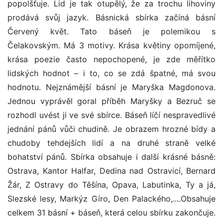
popolšťuje. Lid je tak otupělý, že za trochu lihoviny
prodává svůj jazyk. Básnická sbírka začíná básní
Červený květ. Tato báseň je polemikou s
Čelakovským. Má 3 motivy. Krása květiny opomíjené,
krása poezie často nepochopené, je zde měřítko
lidských hodnot – i to, co se zdá špatné, má svou
hodnotu. Nejznámější básní je Maryška Magdonova.
Jednou vyprávěl goral příběh Maryšky a Bezruč se
rozhodl uvést ji ve své sbírce. Báseň líčí nespravedlivé
jednání pánů vůči chudině. Je obrazem hrozné bídy a
chudoby tehdejších lidí a na druhé straně velké
bohatství pánů. Sbírka obsahuje i další krásné básně:
Ostrava, Kantor Halfar, Dedina nad Ostravicí, Bernard
Žár, Z Ostravy do Těšína, Opava, Labutinka, Ty a já,
Slezské lesy, Markýz Gíro, Den Palackého,....Obsahuje
celkem 31 básní + báseň, která celou sbírku zakončuje.