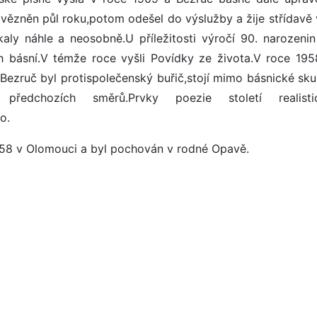
 vězněn půl roku,potom odešel do výslužby a žije střídavě 
aly náhle a neosobně.U příležitosti výročí 90. narozenin
ch básní.V témže roce vyšli Povídky ze života.V roce 195
Bezruč byl protispolečenský buřič,stojí mimo básnické sku
ředchozích směrů.Prvky poezie století realistic
o.
1958 v Olomouci a byl pochován v rodné Opavě.