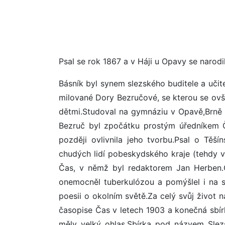
Psal se rok 1867 a v Háji u Opavy se narodi
Básník byl synem slezského buditele a učit
milované Dory Bezručové, se kterou se ovš
dětmi.Studoval na gymnáziu v Opavě,Brně a P
Bezruč byl zpočátku prostým úředníkem Č
později ovlivnila jeho tvorbu.Psal o Těší
chudých lidí pobeskydského kraje (tehdy vz
Čas, v němž byl redaktorem Jan Herben.Ča
onemocněl tuberkulózou a pomýšlel i na s
poesii o okolním světě.Za celý svůj život 
časopise Čas v letech 1903 a konečná sbír
měly velký ohlas.Sbírka pod názvem Slez