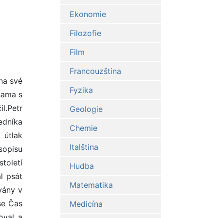
Ekonomie
Filozofie
Film
Francouzština
na své
Fyzika
sama s
il.Petr
Geologie
edníka
Chemie
 útlak
Italština
sopisu
toletí
Hudba
l psát
Matematika
vány v
se Čas
Medicína
oval a