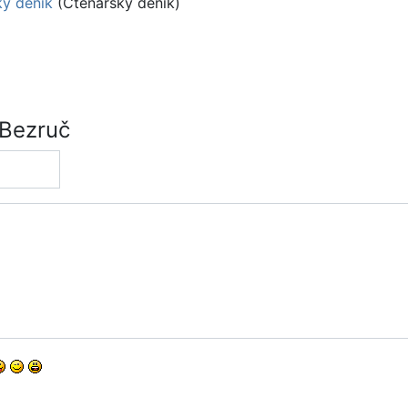
ký deník
(Čtenářský deník)
 Bezruč