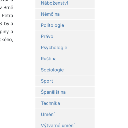
Náboženství
v Brně
Němčina
 Petra
8 byla
Politologie
piny a
Právo
kého,
Psychologie
Ruština
Sociologie
Sport
Španělština
Technika
Umění
Výtvarné umění