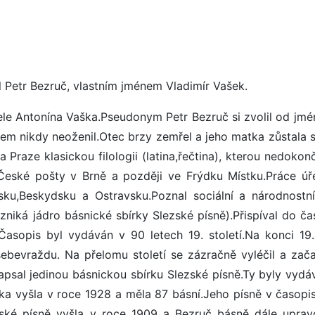
l Petr Bezruč, vlastním jménem Vladimír Vašek.
ele Antonína Vaška.Pseudonym Petr Bezruč si zvolil od jmé
em nikdy neoženil.Otec brzy zemřel a jeho matka zůstala 
raze klasickou filologii (latina,řečtina), kterou nedokonč
eské pošty v Brně a později ve Frýdku Místku.Práce úř
nsku,Beskydsku a Ostravsku.Poznal sociální a národnostní
niká jádro básnické sbírky Slezské písně).Přispíval do ča
sopis byl vydáván v 90 letech 19. století.Na konci 19.s
ebevraždu. Na přelomu století se zázračně vyléčil a zača
napsal jedinou básnickou sbírku Slezské písně.Ty byly vydá
ka vyšla v roce 1928 a měla 87 básní.Jeho písně v časopi
ské písně vyšla v roce 1909 a Bezruč básně dále uprav