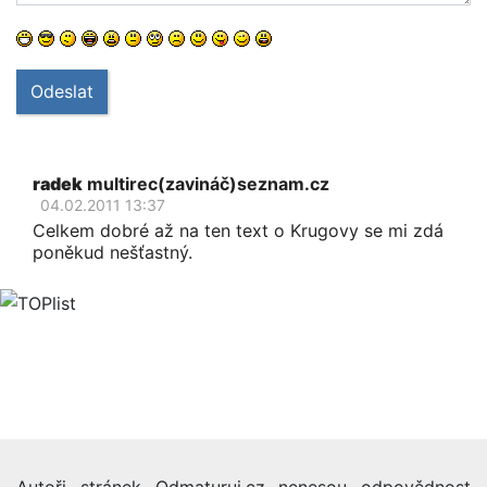
Odeslat
radek
multirec(zavináč)seznam.cz
04.02.2011 13:37
Celkem dobré až na ten text o Krugovy se mi zdá
poněkud nešťastný.