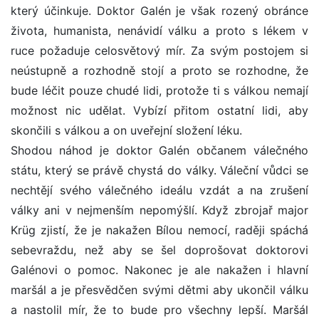
který účinkuje. Doktor Galén je však rozený obránce
života, humanista, nenávidí válku a proto s lékem v
ruce požaduje celosvětový mír. Za svým postojem si
neústupně a rozhodně stojí a proto se rozhodne, že
bude léčit pouze chudé lidi, protože ti s válkou nemají
možnost nic udělat. Vybízí přitom ostatní lidi, aby
skončili s válkou a on uveřejní složení léku.
Shodou náhod je doktor Galén občanem válečného
státu, který se právě chystá do války. Váleční vůdci se
nechtějí svého válečného ideálu vzdát a na zrušení
války ani v nejmenším nepomýšlí. Když zbrojař major
Krüg zjistí, že je nakažen Bílou nemocí, raději spáchá
sebevraždu, než aby se šel doprošovat doktorovi
Galénovi o pomoc. Nakonec je ale nakažen i hlavní
maršál a je přesvědčen svými dětmi aby ukončil válku
a nastolil mír, že to bude pro všechny lepší. Maršál