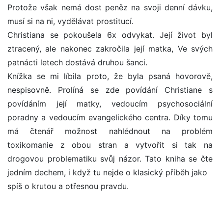
Protože však nemá dost peněz na svoji denní dávku,
musí si na ni, vydělávat prostitucí.
Christiana se pokoušela 6x odvykat. Její život byl
ztracený, ale nakonec zakročila její matka, Ve svých
patnácti letech dostává druhou šanci.
Knížka se mi líbila proto, že byla psaná hovorově,
nespisovně. Prolíná se zde povídání Christiane s
povídáním její matky, vedoucím psychosociální
poradny a vedoucím evangelického centra. Díky tomu
má čtenář možnost nahlédnout na problém
toxikomanie z obou stran a vytvořit si tak na
drogovou problematiku svůj názor. Tato kniha se čte
jedním dechem, i když tu nejde o klasický příběh jako
spíš o krutou a otřesnou pravdu.