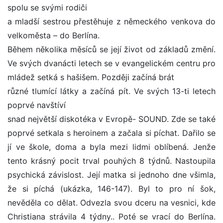
spolu se svými rodiči
a mladší sestrou přestěhuje z německého venkova do
velkoměsta – do Berlína.
Během několika měsíců se její život od základů změní.
Ve svých dvanácti letech se v evangelickém centru pro
mládež setká s hašišem. Později začíná brát
různé tlumící látky a začíná pít. Ve svých 13-ti letech
poprvé navštíví
snad největší diskotéka v Evropě- SOUND. Zde se také
poprvé setkala s heroinem a začala si píchat. Dařilo se
jí ve škole, doma a byla mezi lidmi oblíbená. Jenže
tento krásný pocit trval pouhých 8 týdnů. Nastoupila
psychická závislost. Její matka si jednoho dne všimla,
že si píchá (ukázka, 146-147). Byl to pro ní šok,
nevěděla co dělat. Odvezla svou dceru na vesnici, kde
Christiana strávila 4 týdny.. Poté se vrací do Berlína.