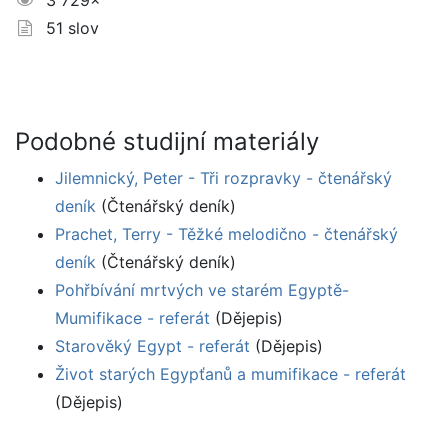
3 729×
51 slov
Podobné studijní materiály
Jilemnický, Peter - Tři rozpravky - čtenářský
deník
(Čtenářský deník)
Prachet, Terry - Těžké melodično - čtenářský
deník
(Čtenářský deník)
Pohřbívání mrtvých ve starém Egyptě-
Mumifikace - referát
(Dějepis)
Starověký Egypt - referát
(Dějepis)
Život starých Egypťanů a mumifikace - referát
(Dějepis)