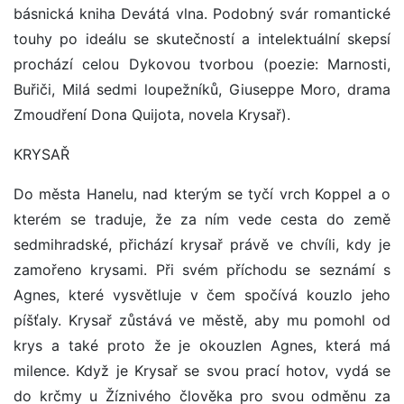
básnická kniha Devátá vlna. Podobný svár romantické
touhy po ideálu se skutečností a intelektuální skepsí
prochází celou Dykovou tvorbou (poezie: Marnosti,
Buřiči, Milá sedmi loupežníků, Giuseppe Moro, drama
Zmoudření Dona Quijota, novela Krysař).
KRYSAŘ
Do města Hanelu, nad kterým se tyčí vrch Koppel a o
kterém se traduje, že za ním vede cesta do země
sedmihradské, přichází krysař právě ve chvíli, kdy je
zamořeno krysami. Při svém příchodu se seznámí s
Agnes, které vysvětluje v čem spočívá kouzlo jeho
píšťaly. Krysař zůstává ve městě, aby mu pomohl od
krys a také proto že je okouzlen Agnes, která má
milence. Když je Krysař se svou prací hotov, vydá se
do krčmy u Žíznivého člověka pro svou odměnu za