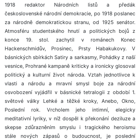
1918 redaktor Národních listů a předák
československé národní demokracie, po 1918 poslanec
za národně demokratickou stranu, od 1925 senátor.
Atmosféru studentského hnutí a politických bojů z
konce 19. stol. zachytil v románech Konec
Hackenschmidův, Prosinec, Prsty Habakukovy. V
básnických sbírkách Satiry a sarkasmy, Pohádky z naší
vesnice, Prohrané kampaně kriticky a ironicky glosoval
politický a kulturní život národa. Vztah jednotlivce k
vlasti a národu a mravní smysl boje za národní
osvobození vyjádřil v básnické tetralogii z období 1.
světové války Lehké a těžké kroky, Anebo, Okno,
Poslední rok. Vrcholem jeho intimní, elegicky
meditativní lyriky, v níž dospěl k překonání deziluze a
skepse zdůrazněním smyslu i tragického heroismu
stále nových zápasů o budoucnost, je poslední