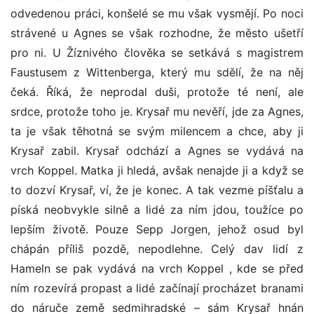
odvedenou práci, konšelé se mu však vysmějí. Po noci
strávené u Agnes se však rozhodne, že město ušetří
pro ni. U Žíznivého člověka se setkává s magistrem
Faustusem z Wittenberga, který mu sdělí, že na něj
čeká. Říká, že neprodal duši, protože té není, ale
srdce, protože toho je. Krysař mu nevěří, jde za Agnes,
ta je však těhotná se svým milencem a chce, aby ji
Krysař zabil. Krysař odchází a Agnes se vydává na
vrch Koppel. Matka ji hledá, avšak nenajde ji a když se
to dozví Krysař, ví, že je konec. A tak vezme píšťalu a
píská neobvykle silně a lidé za ním jdou, toužíce po
lepším životě. Pouze Sepp Jorgen, jehož osud byl
chápán příliš pozdě, nepodlehne. Celý dav lidí z
Hameln se pak vydává na vrch Koppel , kde se před
ním rozevírá propast a lidé začínají procházet branami
do náruče země sedmihradské – sám Krysař hnán