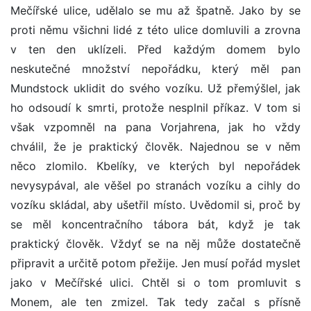
Mečířské ulice, udělalo se mu až špatně. Jako by se
proti němu všichni lidé z této ulice domluvili a zrovna
v ten den uklízeli. Před každým domem bylo
neskutečné množství nepořádku, který měl pan
Mundstock uklidit do svého vozíku. Už přemýšlel, jak
ho odsoudí k smrti, protože nesplnil příkaz. V tom si
však vzpomněl na pana Vorjahrena, jak ho vždy
chválil, že je praktický člověk. Najednou se v něm
něco zlomilo. Kbelíky, ve kterých byl nepořádek
nevysypával, ale věšel po stranách vozíku a cihly do
vozíku skládal, aby ušetřil místo. Uvědomil si, proč by
se měl koncentračního tábora bát, když je tak
praktický člověk. Vždyť se na něj může dostatečně
připravit a určitě potom přežije. Jen musí pořád myslet
jako v Mečířské ulici. Chtěl si o tom promluvit s
Monem, ale ten zmizel. Tak tedy začal s přísně