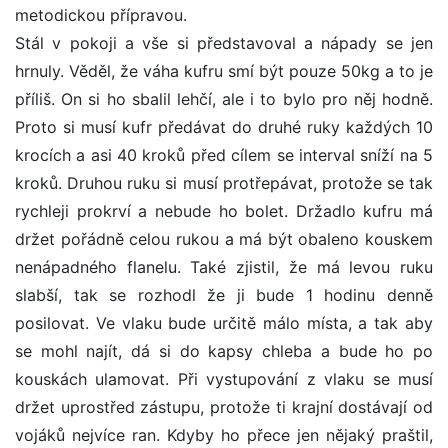
metodickou přípravou.
Stál v pokoji a vše si představoval a nápady se jen
hrnuly. Věděl, že váha kufru smí být pouze 50kg a to je
příliš. On si ho sbalil lehčí, ale i to bylo pro něj hodně.
Proto si musí kufr předávat do druhé ruky každých 10
krocích a asi 40 kroků před cílem se interval sníží na 5
kroků. Druhou ruku si musí protřepávat, protože se tak
rychleji prokrví a nebude ho bolet. Držadlo kufru má
držet pořádně celou rukou a má být obaleno kouskem
nenápadného flanelu. Také zjistil, že má levou ruku
slabší, tak se rozhodl že ji bude 1 hodinu denně
posilovat. Ve vlaku bude určitě málo místa, a tak aby
se mohl najít, dá si do kapsy chleba a bude ho po
kouskách ulamovat. Při vystupování z vlaku se musí
držet uprostřed zástupu, protože ti krajní dostávají od
vojáků nejvíce ran. Kdyby ho přece jen nějaký praštil,