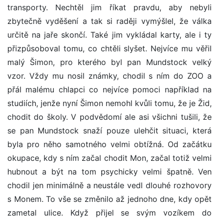
transporty. Nechtěl jim říkat pravdu, aby nebyli
zbytečně vyděšení a tak si raději vymýšlel, že válka
určitě na jaře skončí. Také jim vykládal karty, ale i ty
přizpůsoboval tomu, co chtěli slyšet. Nejvíce mu věřil
malý Šimon, pro kterého byl pan Mundstock velký
vzor. Vždy mu nosil známky, chodil s ním do ZOO a
přál malému chlapci co nejvíce pomoci například na
studiích, jenže nyní Šimon nemohl kvůli tomu, že je Žid,
chodit do školy. V podvědomí ale asi všichni tušili, že
se pan Mundstock snaží pouze ulehčit situaci, která
byla pro něho samotného velmi obtížná. Od začátku
okupace, kdy s ním začal chodit Mon, začal totiž velmi
hubnout a být na tom psychicky velmi špatně. Ven
chodil jen minimálně a neustále vedl dlouhé rozhovory
s Monem. To vše se změnilo až jednoho dne, kdy opět
zametal ulice. Když přijel se svým vozíkem do