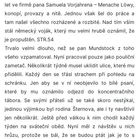
let ve firmě pana Samuela Vorjahrena – Menache Löwy,
konopí, provazy a nitě. Jednou však šel do práce a
tam našel všechno rozházené a rozbité. Nad tím vším
stál německý voják, který mu velmi hrubě oznámil, že
je propuštěn. STR.54
Trvalo velmi dlouho, než se pan Mundstock z toho
všeho vzpamatoval. Nyní pracoval pouze jako pouliční
zametač. Několikrát týdně musel uklidit ulice, které mu
přidělili. Každý den se třásl strachem při pohledu na
schránku. Jen aby se v ní neobjevilo to bílé psaní,
které by mu oznámilo odjezd do koncentračního
tábora. Se svými přáteli už se také skoro nestýkal,
jedinou výjimkou byl rodina Šternova, ale i ty navštívil
jen několikrát. Ještě před válkou k nim chodil každý
týden na sváteční oběd. Nyní měl z návštěv u nich
hrůzu, protože se bál, že se budou ptát jak je to s