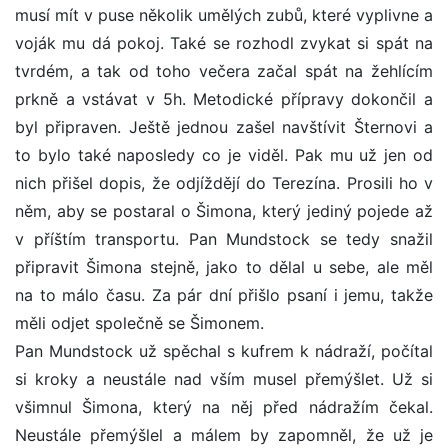
musí mít v puse několik umělých zubů, které vyplivne a
voják mu dá pokoj. Také se rozhodl zvykat si spát na
tvrdém, a tak od toho večera začal spát na žehlícím
prkně a vstávat v 5h. Metodické přípravy dokončil a
byl připraven. Ještě jednou zašel navštívit Šternovi a
to bylo také naposledy co je viděl. Pak mu už jen od
nich přišel dopis, že odjíždějí do Terezína. Prosili ho v
něm, aby se postaral o Šimona, který jediný pojede až
v příštím transportu. Pan Mundstock se tedy snažil
připravit Šimona stejně, jako to dělal u sebe, ale měl
na to málo času. Za pár dní přišlo psaní i jemu, takže
měli odjet společně se Šimonem.
Pan Mundstock už spěchal s kufrem k nádraží, počítal
si kroky a neustále nad vším musel přemýšlet. Už si
všimnul Šimona, který na něj před nádražím čekal.
Neustále přemýšlel a málem by zapomněl, že už je