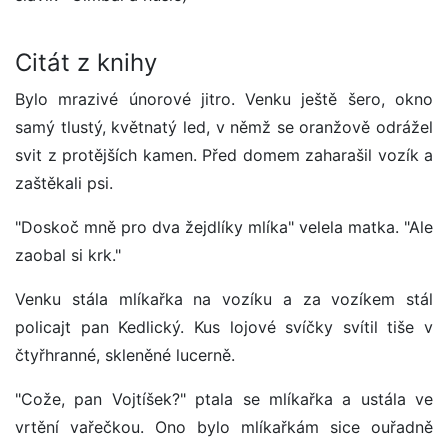
Citát z knihy
Bylo mrazivé únorové jitro. Venku ještě šero, okno
samý tlustý, květnatý led, v němž se oranžově odrážel
svit z protějších kamen. Před domem zaharašil vozík a
zaštěkali psi.
"Doskoč mně pro dva žejdlíky mlíka" velela matka. "Ale
zaobal si krk."
Venku stála mlíkařka na vozíku a za vozíkem stál
policajt pan Kedlický. Kus lojové svíčky svítil tiše v
čtyřhranné, skleněné lucerně.
"Cože, pan Vojtíšek?" ptala se mlíkařka a ustála ve
vrtění vařečkou. Ono bylo mlíkařkám sice ouřadně