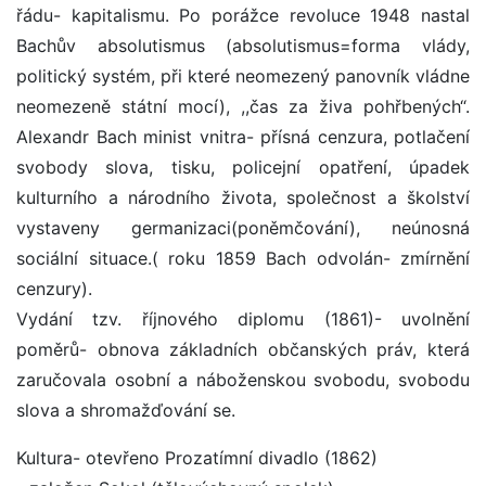
řádu- kapitalismu. Po porážce revoluce 1948 nastal
Bachův absolutismus (absolutismus=forma vlády,
politický systém, při které neomezený panovník vládne
neomezeně státní mocí), ,,čas za živa pohřbených“.
Alexandr Bach minist vnitra- přísná cenzura, potlačení
svobody slova, tisku, policejní opatření, úpadek
kulturního a národního života, společnost a školství
vystaveny germanizaci(poněmčování), neúnosná
sociální situace.( roku 1859 Bach odvolán- zmírnění
cenzury).
Vydání tzv. říjnového diplomu (1861)- uvolnění
poměrů- obnova základních občanských práv, která
zaručovala osobní a náboženskou svobodu, svobodu
slova a shromažďování se.
Kultura- otevřeno Prozatímní divadlo (1862)