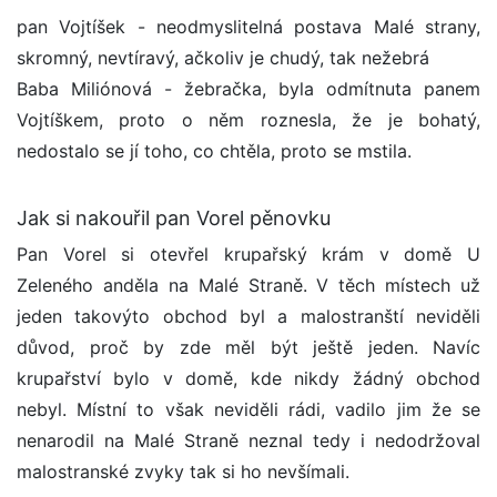
pan Vojtíšek - neodmyslitelná postava Malé strany,
skromný, nevtíravý, ačkoliv je chudý, tak nežebrá
Baba Miliónová - žebračka, byla odmítnuta panem
Vojtíškem, proto o něm roznesla, že je bohatý,
nedostalo se jí toho, co chtěla, proto se mstila.
Jak si nakouřil pan Vorel pěnovku
Pan Vorel si otevřel krupařský krám v domě U
Zeleného anděla na Malé Straně. V těch místech už
jeden takovýto obchod byl a malostranští neviděli
důvod, proč by zde měl být ještě jeden. Navíc
krupařství bylo v domě, kde nikdy žádný obchod
nebyl. Místní to však neviděli rádi, vadilo jim že se
nenarodil na Malé Straně neznal tedy i nedodržoval
malostranské zvyky tak si ho nevšímali.