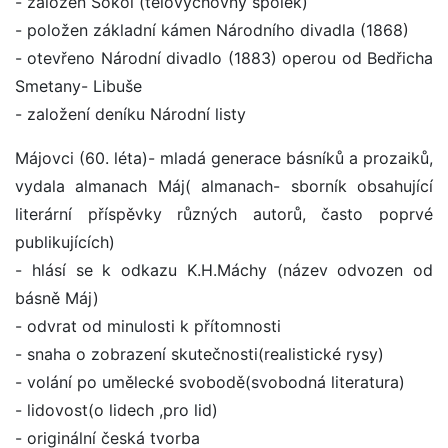
- založen Sokol (tělovýchovný spolek)
- položen základní kámen Národního divadla (1868)
- otevřeno Národní divadlo (1883) operou od Bedřicha
Smetany- Libuše
- založení deníku Národní listy
Májovci (60. léta)- mladá generace básníků a prozaiků,
vydala almanach Máj( almanach- sborník obsahující
literární příspěvky různých autorů, často poprvé
publikujících)
- hlásí se k odkazu K.H.Máchy (název odvozen od
básně Máj)
- odvrat od minulosti k přítomnosti
- snaha o zobrazení skutečnosti(realistické rysy)
- volání po umělecké svobodě(svobodná literatura)
- lidovost(o lidech ,pro lid)
- originální česká tvorba