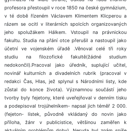
profesora přestoupil v roce 1850 na české gymnázium,
v té době řízeném Václavem Klimentem Klicperou a
rázem se ocitl v literárních spolcích organizovaných
jeho spolužákem Hálkem. Vstoupil na právnickou
fakultu. Studia na přání otce přerušil a nastoupil jako
účetní ve vojenském úřadě .Věnoval celé tři roky
studiu na filozofické fakultě(žádné studium
nedokončil).Pracoval jako úředník, suplující učitel,
novinář kulturních a divadelních rubrik (pracoval v
redakci Čas, Hlas, jež splynul s Národními listy, kde
zůstal do konce života). Významnou součástí jeho
tvorby byly fejetony, které uveřejňoval v denním tisku
a podepisoval trojúhelníkem- napsal jich téměř 2 000.
(fejeton- lístek, původně vkládaný do novin jako
příloha, žánr v publicistice, většinou zaměřen k
aktuálním problémům doby). Neruda byl znám spíše