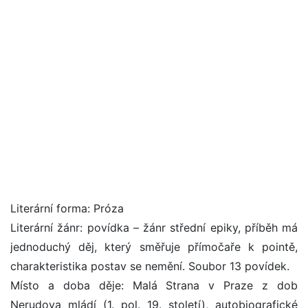
Literární forma: Próza
Literární žánr: povídka – žánr střední epiky, příběh má
jednoduchý děj, který směřuje přímočaře k pointě,
charakteristika postav se nemění. Soubor 13 povídek.
Místo a doba děje: Malá Strana v Praze z dob
Nerudova mládí (1. pol. 19. století), autobiografické