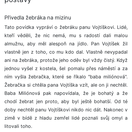
Přivedla žebráka na mizinu
Tato povídka vypráví o žebráku panu Vojtíškovi. Lidé,
kteří věděli, že nic nemá, mu s radostí dali malou
almužnu, aby měl alespoň na jídlo. Pan Vojtíšek žil
vlastně jen z toho, co mu kdo dal. Vlastně nevypadal
ani na žebráka, protože jeho oděv byl vždy čistý. Když
jednou vyšel z kostela, šel pomalu přes náměstí a za
ním vyšla žebračka, které se říkalo "baba miliónová".
Žebračka si chtěla pana Vojtíška vzít, ale on ji nechtěl.
Baba Miliónová pak napovídala, že je bohatý a že
chodí žebrat jen proto, aby byl ještě bohatší. Od té
doby nechtěl panu Vojtíškovi nikdo nic dát. Nakonec v
zimě v bídě z hladu zemřel lidé poznali svůj omyl a
litovali toho.