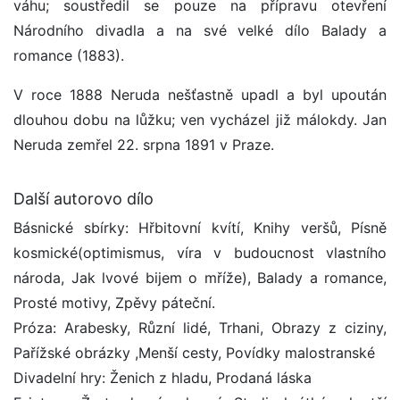
váhu; soustředil se pouze na přípravu otevření
Národního divadla a na své velké dílo Balady a
romance (1883).
V roce 1888 Neruda nešťastně upadl a byl upoután
dlouhou dobu na lůžku; ven vycházel již málokdy. Jan
Neruda zemřel 22. srpna 1891 v Praze.
Další autorovo dílo
Básnické sbírky: Hřbitovní kvítí, Knihy veršů, Písně
kosmické(optimismus, víra v budoucnost vlastního
národa, Jak lvové bijem o mříže), Balady a romance,
Prosté motivy, Zpěvy páteční.
Próza: Arabesky, Různí lidé, Trhani, Obrazy z ciziny,
Pařížské obrázky ,Menší cesty, Povídky malostranské
Divadelní hry: Ženich z hladu, Prodaná láska