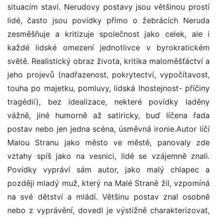
situacím staví. Nerudovy postavy jsou většinou prostí
lidé, často jsou povídky přímo o žebrácích Neruda
zesměšňuje a kritizuje společnost jako celek, ale i
každé lidské omezení jednotlivce v byrokratickém
světě. Realistický obraz života, kritika maloměšťáctví a
jeho projevů (nadřazenost, pokrytectví, vypočítavost,
touha po majetku, pomluvy, lidská lhostejnost- příčiny
tragédií), bez idealizace, nekteré povídky laděny
vážně, jiné humorně až satiricky, buď líčena řada
postav nebo jen jedna scéna, úsměvná ironie.Autor líčí
Malou Stranu jako město ve městě, panovaly zde
vztahy spíš jako na vesnici, lidé se vzájemně znali.
Povídky vypráví sám autor, jako malý chlapec a
později mladý muž, který na Malé Straně žil, vzpomíná
na své dětství a mládí. Většinu postav znal osobně
nebo z vyprávění, dovedl je výstižně charakterizovat,