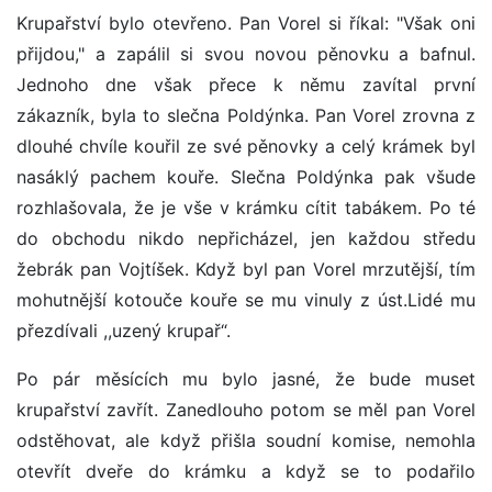
Krupařství bylo otevřeno. Pan Vorel si říkal: "Však oni
přijdou," a zapálil si svou novou pěnovku a bafnul.
Jednoho dne však přece k němu zavítal první
zákazník, byla to slečna Poldýnka. Pan Vorel zrovna z
dlouhé chvíle kouřil ze své pěnovky a celý krámek byl
nasáklý pachem kouře. Slečna Poldýnka pak všude
rozhlašovala, že je vše v krámku cítit tabákem. Po té
do obchodu nikdo nepřicházel, jen každou středu
žebrák pan Vojtíšek. Když byl pan Vorel mrzutější, tím
mohutnější kotouče kouře se mu vinuly z úst.Lidé mu
přezdívali ,,uzený krupař“.
Po pár měsících mu bylo jasné, že bude muset
krupařství zavřít. Zanedlouho potom se měl pan Vorel
odstěhovat, ale když přišla soudní komise, nemohla
otevřít dveře do krámku a když se to podařilo