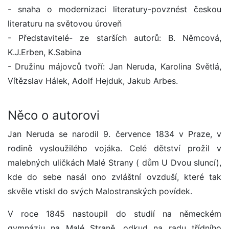
- snaha o modernizaci literatury-povznést českou
literaturu na světovou úroveň
- Představitelé- ze starších autorů: B. Němcová,
K.J.Erben, K.Sabina
- Družinu májovců tvoří: Jan Neruda, Karolina Světlá,
Vítězslav Hálek, Adolf Hejduk, Jakub Arbes.
Něco o autorovi
Jan Neruda se narodil 9. července 1834 v Praze, v
rodině vysloužilého vojáka. Celé dětství prožil v
malebných uličkách Malé Strany ( dům U Dvou sluncí),
kde do sebe nasál ono zvláštní ovzduší, které tak
skvěle vtiskl do svých Malostranských povídek.
V roce 1845 nastoupil do studií na německém
gymnáziu na Malé Straně, odkud na radu třídního