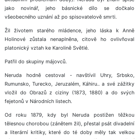
jako novinář, jeho básnické dílo se dočkalo
všeobecného uznání až po spisovatelově smrti.
Žil životem starého mládence, jeho láska k Anně
Holinové zůstala nenaplněna, citově ho ovlivňoval
platonický vztah ke Karolině Světlé.
Patřil do skupiny májovců.
Neruda hodně cestoval - navštívil Uhry, Srbsko,
Rumunsko, Turecko, Jeruzalém, Káhiru.. a své zážitky
vložil do Obrazů z ciziny (1873, 1880) a do svých
fejetonů v Národních listech.
Od roku 1879, kdy byl Neruda postižen těžkou
tělesnou chorobou (zánětem žil), přestal psát divadelní
a literární kritiky, které do té doby měly tak velkou