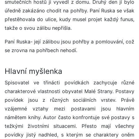
smutečních hostů ji vyvedl z domu. Druhý den jí bylo
úředně zakázáno chodit na pohřby. Paní Ruska se však
přestěhovala do ulice, kudy musel projet každý funus,
takže o svou zálibu nepřišla.
Paní Ruska- její zálibou jsou pohřby a pomlouvání, což
se zrovna na pohřbech nehodí.
Hlavní myšlenka
Spisovatel ve třinácti povídkách zachycuje různé
charakterové vlastnosti obyvatel Malé Strany. Postavy
povídek jsou z různých sociálních vrstev. Právě
vzájemné vztahy mezi postavami jsou hlavním
námětem knihy. Autor často konfrontuje své postavy s
težkými životními situacemi. Přesto mají všechny
povídky jistý nadhled, s kterým se charaktery oněm