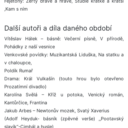
Fejetony: Žerty dravé a hravé, Studie krátké a kratší
,Kam s ním
Další autoři a díla daného období
Vítěslav Hálek – básně: Večerní písně, V přírodě,
Pohádky z naší vesnice
Venkovské povídky: Muzikantská Liduška, Na statku a
v chaloupce,
Poldík Rumař
Drama: Král Vulkašín (touto hrou bylo otevřeno
Prozatímní divadlo)
Karolína Svělá – Kříž u potoka, Venický román,
Kantůrčice, Frantina
Jakub Arbes – Newtonův mozek, Svatý Xaverius
(Adolf Heyduk- básník (zpěvné verše) ,,Pootavský
slavík“-Cimbál a husle)