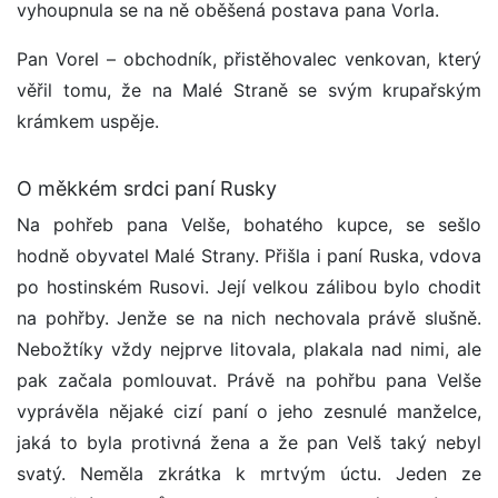
vyhoupnula se na ně oběšená postava pana Vorla.
Pan Vorel – obchodník, přistěhovalec venkovan, který
věřil tomu, že na Malé Straně se svým krupařským
krámkem uspěje.
O měkkém srdci paní Rusky
Na pohřeb pana Velše, bohatého kupce, se sešlo
hodně obyvatel Malé Strany. Přišla i paní Ruska, vdova
po hostinském Rusovi. Její velkou zálibou bylo chodit
na pohřby. Jenže se na nich nechovala právě slušně.
Nebožtíky vždy nejprve litovala, plakala nad nimi, ale
pak začala pomlouvat. Právě na pohřbu pana Velše
vyprávěla nějaké cizí paní o jeho zesnulé manželce,
jaká to byla protivná žena a že pan Velš taký nebyl
svatý. Neměla zkrátka k mrtvým úctu. Jeden ze