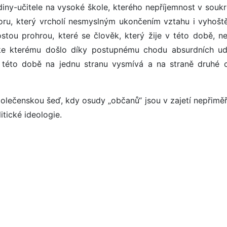
diny-učitele na vysoké škole, kterého nepříjemnost v sou
boru, který vrcholí nesmyslným ukončením vztahu i vyhošt
stou prohrou, které se člověk, který žije v této době, ne
ke kterému došlo díky postupnému chodu absurdních udá
 této době na jednu stranu vysmívá a na straně druhé cít
polečenskou šeď, kdy osudy „občanů“ jsou v zajetí nepřimě
itické ideologie.