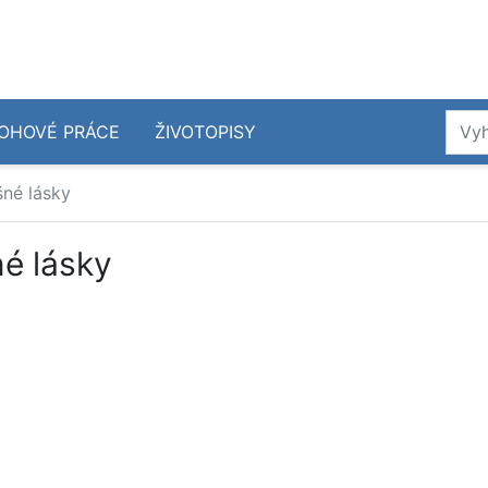
OHOVÉ PRÁCE
ŽIVOTOPISY
šné lásky
é lásky