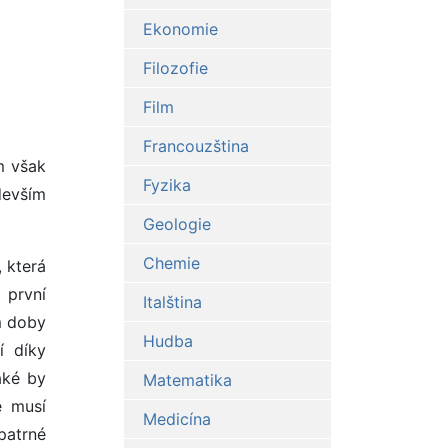
Ekonomie
Filozofie
Film
Francouzština
m však
Fyzika
devším
Geologie
Chemie
, která
 první
Italština
m doby
Hudba
í díky
aké by
Matematika
e musí
Medicína
patrné