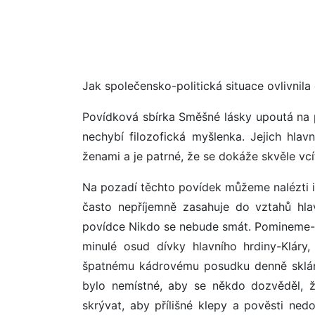
Jak společensko-politická situace ovlivnila
Povídková sbírka Směšné lásky upoutá na 
nechybí filozofická myšlenka. Jejich hla
ženami a je patrné, že se dokáže skvěle vcít
Na pozadí těchto povídek můžeme nalézti i j
často nepříjemně zasahuje do vztahů hlav
povídce Nikdo se nebude smát. Pomineme-l
minulé osud dívky hlavního hrdiny-Kláry
špatnému kádrovému posudku denně skláně
bylo nemístné, aby se někdo dozvěděl, ž
skrývat, aby přílišné klepy a pověsti ned