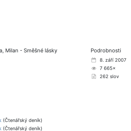
, Milan - Směšné lásky
Podrobnosti
8. září 2007
7 665×
262 slov
k
(Čtenářský deník)
k
(Čtenářský deník)