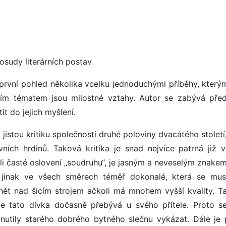
 osudy literárních postav
první pohled několika vcelku jednoduchými příběhy, který
vním tématem jsou milostné vztahy. Autor se zabývá pře
it do jejich myšlení.
istou kritiku společnosti druhé poloviny dvacátého století
ních hrdinů. Taková kritika je snad nejvíce patrná již v
i časté oslovení „soudruhu“, je jasným a neveselým znake
, jinak ve všech směrech téměř dokonalé, která se mus
t nad šicím strojem ačkoli má mnohem vyšší kvality. T
e tato dívka dočasně přebývá u svého přítele. Proto s
onutily starého dobrého bytného slečnu vykázat. Dále je 