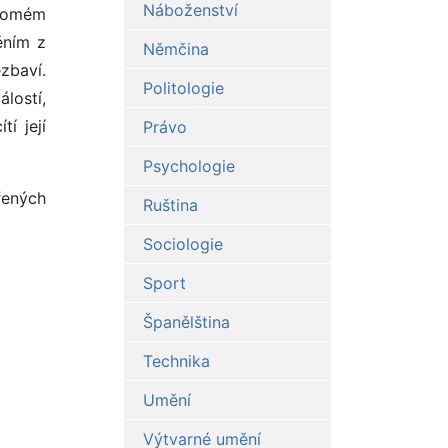
Náboženství
kromém
ěním z
Němčina
zbaví.
Politologie
lostí,
í její
Právo
Psychologie
řených
Ruština
Sociologie
Sport
Španělština
Technika
Umění
Výtvarné umění