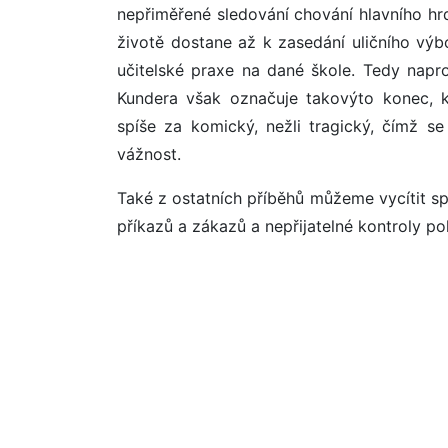
nepřiměřené sledování chování hlavního hr
životě dostane až k zasedání uličního vý
učitelské praxe na dané škole. Tedy napro
Kundera však označuje takovýto konec, 
spíše za komický, nežli tragický, čímž se
vážnost.
Také z ostatních příběhů můžeme vycítit s
příkazů a zákazů a nepřijatelné kontroly pol