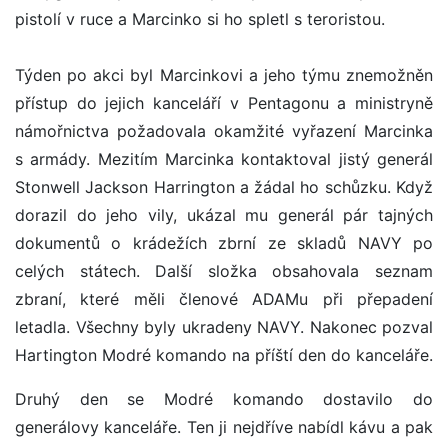
pistolí v ruce a Marcinko si ho spletl s teroristou.
Týden po akci byl Marcinkovi a jeho týmu znemožněn
přístup do jejich kanceláří v Pentagonu a ministryně
námořnictva požadovala okamžité vyřazení Marcinka
s armády. Mezitím Marcinka kontaktoval jistý generál
Stonwell Jackson Harrington a žádal ho schůzku. Když
dorazil do jeho vily, ukázal mu generál pár tajných
dokumentů o krádežích zbrní ze skladů NAVY po
celých státech. Další složka obsahovala seznam
zbraní, které měli členové ADAMu při přepadení
letadla. Všechny byly ukradeny NAVY. Nakonec pozval
Hartington Modré komando na příští den do kanceláře.
Druhý den se Modré komando dostavilo do
generálovy kanceláře. Ten ji nejdříve nabídl kávu a pak