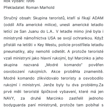
Rok vydání: 1996
Překladatel: Roman Marhold
Stručný obsah: Skupina teroristů, kteří si říkají ADAM
(oddíl Alfa americké milice), unesli americké letadlo
letící ze San Juanu do L.A.. V letadle mimo jiné byla i
ministryně námořnictva USA se svojí ochrankou. Když
přistáli na letišti v Key Westu, policie prostřílela letadlu
pneumatiky, aby nemohli odletět. A protože teroristé
vzali ministryni jako hlavní rukojmí, byl Marcinko a jeho
skupina nazvaná „Modré komando“ pověřen
osvobození rukojmích. Akce proběhla znamenitě.
Modré komando zlikvidovalo teroristy a osvobodilo
rukojmí i ministryni. Jenže byly tu dva problémy.Za
prvé měli teroristé špičkové vybavení, které má jen
NAVY, za druhé Marcinko zastřelil jednoho
bodyguarda paní ministryně, protože tam pobíhal s