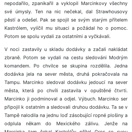
nepodařilo, zpanikařil a vyklopil Marcinkovy všechny
své úmysly. Ten na nic nečekal, dal Strawhousovy
pěstí a odešel. Pak se spojil se svým starým přítelem
Kastrólem, vylíčil mu situaci a požádal ho o pomoc.
Potom se spolu vydali za ostatními a vyčkávali.
V noci zastavily u skladu dodávky a začali nakládat
zbraně. Potom se vydali na cestu sledováni Modrým
komandem. Po chvilce se skupina rozdělila. Jedna
dodávka jela na sever města, druhá pokračovala na
Tampu. Marcinko sledoval dodávku jedoucí na sever
města, která po chvíli zastavila v opuštěné čtvrti.
Marcinko ji podminoval a odjel. Výbuch. Marcinko ser
připojil k ostatním a sledovali druhou dodávku. Ta se v
Tampě nalodila na jednu loď zásobující ropné plošiny a
odplula někam do Mexického zálivu. Jenže na
Marcinka tam čekal Kastrólův přítel Gros se svou