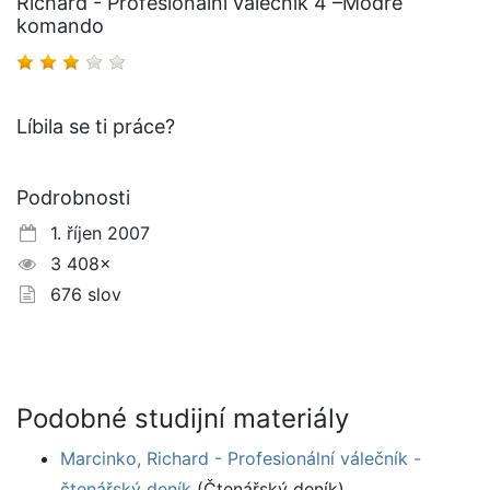
Richard - Profesionální válečník 4 –Modré
komando
Líbila se ti práce?
Podrobnosti
1. říjen 2007
3 408×
676 slov
Podobné studijní materiály
Marcinko, Richard - Profesionální válečník -
čtenářský deník
(Čtenářský deník)