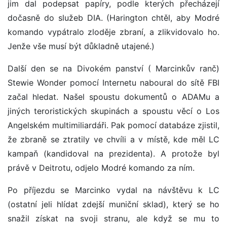
jim dal podepsat papíry, podle kterých přecházejí
dočasně do služeb DIA. (Harington chtěl, aby Modré
komando vypátralo zloděje zbraní, a zlikvidovalo ho.
Jenže vše musí být důkladně utajené.)
Další den se na Divokém panství ( Marcinkův ranč)
Stewie Wonder pomocí Internetu naboural do sítě FBI
začal hledat. Našel spoustu dokumentů o ADAMu a
jiných teroristických skupinách a spoustu věcí o Los
Angelském multimiliardáři. Pak pomocí databáze zjistil,
že zbraně se ztratily ve chvíli a v místě, kde měl LC
kampaň (kandidoval na prezidenta). A protože byl
právě v Deitrotu, odjelo Modré komando za ním.
Po příjezdu se Marcinko vydal na návštěvu k LC
(ostatní jeli hlídat zdejší muniční sklad), který se ho
snažil získat na svoji stranu, ale když se mu to