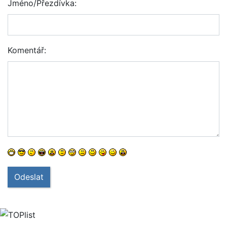
Jméno/Přezdívka:
Komentář:
Odeslat