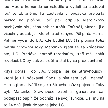
lodí.Modré komando se nalodilo a vydali se sledovat
loď se zbraněmi. Ta zastavila a posádka přeložila
náklad na plošinu. Loď pak odplula. Marcinkovy
nezbývalo nic jiného než zaútočit. Zaútočil, obsadil ji a
všechny pozabíjel. Ale při akci zahynul Půl pinta Harris.
Pak se vydal do L.A. kde bydlel LC. (Ta plošina totiž
patřila Strawhousovy. Marcinko zjistil že za krádežma
stojí LC. Prodával zbraně teroristům, kteří měli začít
revoluci. LC by pak zakročil a stal by se prezidentem)
Když dorazili do L.A., vloupali se ke Strawhousovi,
který je už očekával. Spolu s ním tam byl i generál
Harrington a tvářil se jako Strawhousův spojenec. Taky
byl. Marcinko Srawhouse zabil a generálovi dal
podepsat papír, že odchází se svojí funkce. Dal mu na
to 14 dnů, jinak dopadne jako LC.